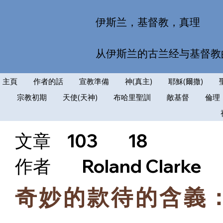
伊斯兰，基督教，真理
从伊斯兰的古兰经与基督教
主頁
作者的話
宣教準備
神(真主)
耶穌(爾撒)
宗教初期
天使(天神)
布哈里聖訓
敵基督
倫理
文章
103
18
​作者
Roland Clarke
奇妙的款待的含義