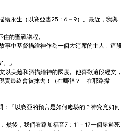
繪永生（以賽亞書25：6－9）。最近，我與
不住的聖戰議程。
個故事中基督描繪神作為一個大筵席的主人。這段
了。」
經文以美筵和酒描繪神的國度。他喜歡這段經文，
淡現實最終會被抹去！（在哪裡？－在耶路撒
問：「以賽亞的預言是如何應驗的？神究竟如何
。」
然後，我們看路加福音7：11－17一個勝過死