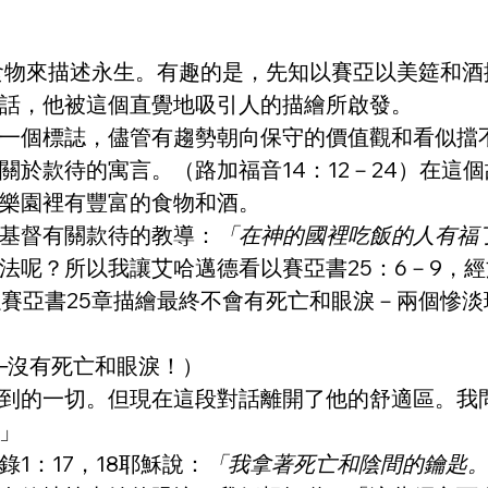
食物來描述永生。有趣的是，先知以賽亞以美筵和酒描
話，他被這個直覺地吸引人的描繪所啟發。
一個標誌，儘管有趨勢朝向保守的價值觀和看似擋
關於款待的寓言。（路加福音14：12－24）在這
樂園裡有豐富的食物和酒。
基督有關款待的教導：
「在神的國裡吃飯的人有福
法呢？所以我讓艾哈邁德看以賽亞書25：6－9，
同以賽亞書25章描繪最終不會有死亡和眼淚－兩個慘
─沒有死亡和眼淚！）
到的一切。但現在這段對話離開了他的舒適區。我
」
1：17，18耶穌說：
「我拿著死亡和陰間的鑰匙