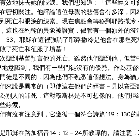
有效地抹去她的眼淚。我們想知道：「這些經文可
在密切關注。他評論這位母親的悲傷會有多深，因
到死亡和眼淚的線索。現在焦點會轉移到耶路撒冷
，這也在約翰的異象被證實，儘管有一個額外的澄
31－33。耶穌在這裡強調了耶路撒冷是他會在那裡
敗了死亡和征服了墳墓！
次聽到基督預言他的死亡。雖然他們聽到他，但當
謙卑地意識到，我們有一些門徒沒有的優勢。作為基
門徒是不同的，因為他們不熟悉這個想法。身為猶
們來說是異常的（即使這在他們的經書－見以賽亞書
為別人的罪死，這對穆斯林是不可想像的。他們拒
些線索。
有沒有注意到，它遵循一個符合詩篇119：130
是耶穌在路加福音14：12－24所教導的。請注意