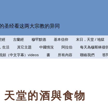
的圣经看这两大宗教的异同
聖經
古蘭經
穆罕默德
基本信仰
末日，天堂 / 地獄
，生活
其它主題
中國情況
阿拉伯
每天為穆斯林禱
視頻（中文字幕）videos
書
所有內容
聯絡我們
答
：天堂的酒與食物