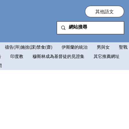
其他語文
禱告(拜)施捨(課)禁食(齋)
伊斯蘭的統治
男與女
聖戰
告
印度教
穆斯林成為基督徒的見證集
其它推薦網址
問