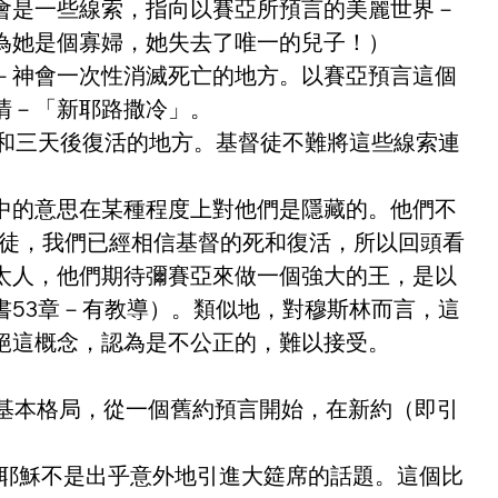
會是一些線索，指向以賽亞所預言的美麗世界－
為她是個寡婦，她失去了唯一的兒子！）
－神會一次性消滅死亡的地方。以賽亞預言這個
清－「新耶路撒冷」。
死和三天後復活的地方。基督徒不難將這些線索連
中的意思在某種程度上對他們是隱藏的。他們不
督徒，我們已經相信基督的死和復活，所以回頭看
太人，他們期待彌賽亞來做一個強大的王，是以
53章－有教導）。類似地，對穆斯林而言，這
絕這概念，認為是不公正的，難以接受。
的基本格局，從一個舊約預言開始，在新約（即引
，耶穌不是出乎意外地引進大筵席的話題。這個比