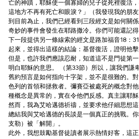
亡的神蹟，耶穌使一個寡婦的兒子從死裡復活，
這地方不再有死亡和眼淚？」（我發現我的朋友
到目前為止，我們已經看到三段經文是如何關係
奇妙的事件會發生在耶路撒冷。你們可能還記得
下一段提供另一條線索的經文是路加福音18：
起來，並得出這樣的結論：基督復活，證明他擊
但是，也許我們應該忍耐，知道這不是門徒第一
明白耶穌的意思。 （第33節）所以，讓我們
舊約預言是如何指向十字架，並不是很難的。對
色列的首領和拯救者。彌賽亞被處死的概念對他
種概念是異常的，實在令他們反感。真主讓耶穌
然而，我為艾哈邁德祈禱，並要求他仔細思想這
總結我與艾哈邁德的長談是一個真正的挑戰。你們
支勒）被「解開」。
此外，我想鼓勵基督徒讀者展示熱情好客，這正