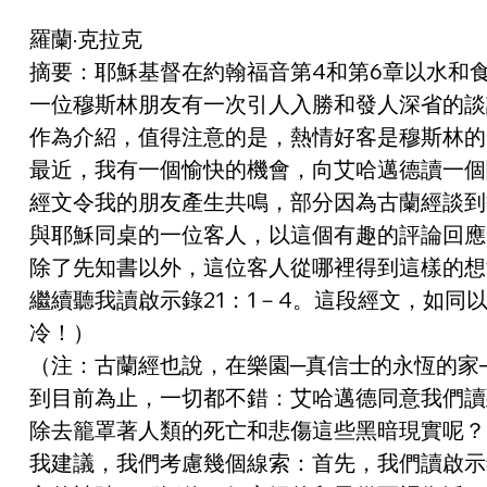
羅蘭·克拉克
摘要：
耶穌基督在約翰福音第4和第6章以水和
一位穆斯林朋友有一次引人入勝和發人深省的談
作為介紹，值得注意的是，熱情好客是穆斯林的
最近，我有一個愉快的機會，向艾哈邁德讀一個
經文令我的朋友產生共鳴，部分因為古蘭經談到
與耶穌同桌的一位客人，以這個有趣的評論回應
除了先知書以外，這位客人從哪裡得到這樣的想
繼續聽我讀啟示錄21：1－4。這段經文，如
冷！）
（注：古蘭經也說，在樂園─真信士的永恆的家
到目前為止，一切都不錯：艾哈邁德同意我們讀
除去籠罩著人類的死亡和悲傷這些黑暗現實呢？
我建議，我們考慮幾個線索：首先，我們讀啟示錄