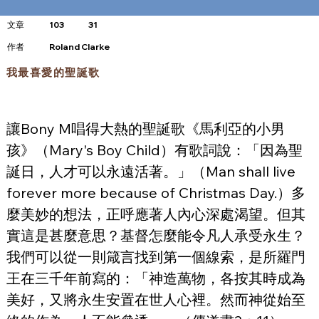
文章
103
31
​作者
Roland Clarke
我最喜愛的聖誕歌
讓Bony M唱得大熱的聖誕歌《馬利亞的小男
孩》（Mary's Boy Child）有歌詞說：「因為聖
誕日，人才可以永遠活著。」（Man shall live 
forever more because of Christmas Day.）多
麼美妙的想法，正呼應著人內心深處渴望。但其
實這是甚麼意思？基督怎麼能令凡人承受永生？
我們可以從一則箴言找到第一個線索，是所羅門
王在三千年前寫的：「神造萬物，各按其時成為
美好，又將永生安置在世人心裡。然而神從始至