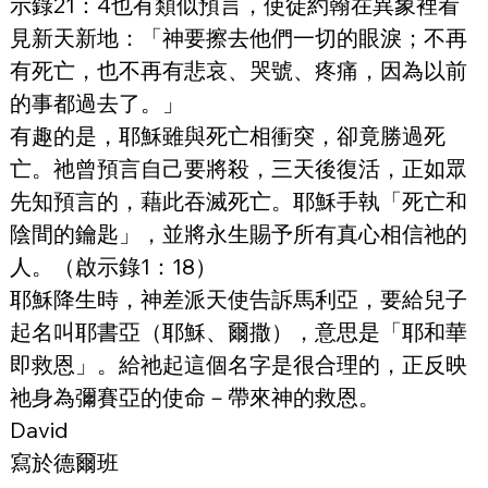
示錄21：4也有類似預言，使徒約翰在異象裡看
見新天新地：「神要擦去他們一切的眼淚；不再
有死亡，也不再有悲哀、哭號、疼痛，因為以前
的事都過去了。」
有趣的是，耶穌雖與死亡相衝突，卻竟勝過死
亡。祂曾預言自己要將殺，三天後復活，正如眾
先知預言的，藉此吞滅死亡。耶穌手執「死亡和
陰間的鑰匙」，並將永生賜予所有真心相信祂的
人。（啟示錄1：18）
耶穌降生時，神差派天使告訴馬利亞，要給兒子
起名叫耶書亞（耶穌、爾撒），意思是「耶和華
即救恩」。給祂起這個名字是很合理的，正反映
祂身為彌賽亞的使命－帶來神的救恩。
David
寫於德爾班