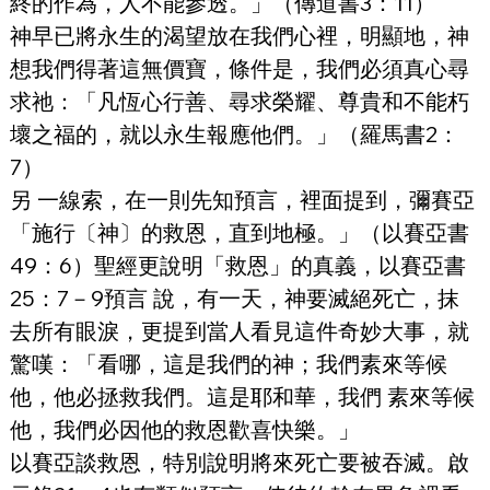
終的作為，人不能參透。」（傳道書3：11）
神早已將永生的渴望放在我們心裡，明顯地，神
想我們得著這無價寶，條件是，我們必須真心尋
求祂：「凡恆心行善、尋求榮耀、尊貴和不能朽
壞之福的，就以永生報應他們。」（羅馬書2：
7）
另 一線索，在一則先知預言，裡面提到，彌賽亞
「施行〔神〕的救恩，直到地極。」（以賽亞書
49：6）聖經更說明「救恩」的真義，以賽亞書
25：7－9預言 說，有一天，神要滅絕死亡，抹
去所有眼淚，更提到當人看見這件奇妙大事，就
驚嘆：「看哪，這是我們的神；我們素來等候
他，他必拯救我們。這是耶和華，我們 素來等候
他，我們必因他的救恩歡喜快樂。」
以賽亞談救恩，特別說明將來死亡要被吞滅。啟