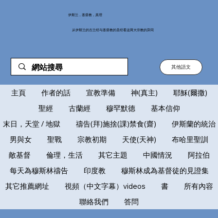
伊斯兰，基督教，真理
从伊斯兰的古兰经与基督教的圣经看这两大宗教的异同
其他語文
主頁
作者的話
宣教準備
神(真主)
耶穌(爾撒)
聖經
古蘭經
穆罕默德
基本信仰
末日，天堂 / 地獄
禱告(拜)施捨(課)禁食(齋)
伊斯蘭的統治
男與女
聖戰
宗教初期
天使(天神)
布哈里聖訓
敵基督
倫理，生活
其它主題
中國情況
阿拉伯
每天為穆斯林禱告
印度教
穆斯林成為基督徒的見證集
其它推薦網址
視頻（中文字幕）videos
書
所有內容
聯絡我們
答問