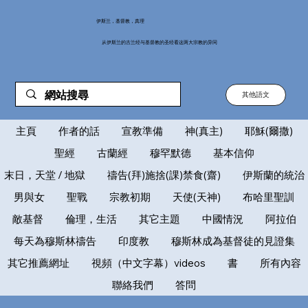
伊斯兰，基督教，真理
从伊斯兰的古兰经与基督教的圣经看这两大宗教的异同
其他語文
主頁
作者的話
宣教準備
神(真主)
耶穌(爾撒)
聖經
古蘭經
穆罕默德
基本信仰
末日，天堂 / 地獄
禱告(拜)施捨(課)禁食(齋)
伊斯蘭的統治
男與女
聖戰
宗教初期
天使(天神)
布哈里聖訓
敵基督
倫理，生活
其它主題
中國情況
阿拉伯
每天為穆斯林禱告
印度教
穆斯林成為基督徒的見證集
其它推薦網址
視頻（中文字幕）videos
書
所有內容
聯絡我們
答問