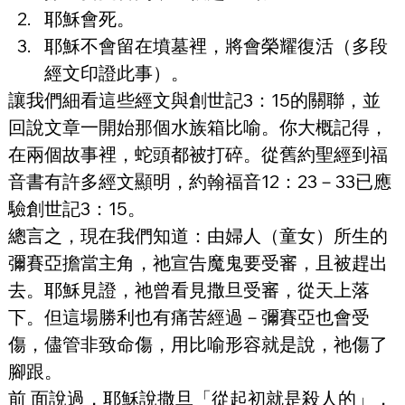
耶穌會死。
耶穌不會留在墳墓裡，將會榮耀復活（多段
經文印證此事）。
讓我們細看這些經文與創世記3：15的關聯，並
回說文章一開始那個水族箱比喻。你大概記得，
在兩個故事裡，蛇頭都被打碎。從舊約聖經到福
音書有許多經文顯明，約翰福音12：23－33已應
驗創世記3：15。
總言之，現在我們知道：由婦人（童女）所生的
彌賽亞擔當主角，祂宣告魔鬼要受審，且被趕出
去。耶穌見證，祂曾看見撒旦受審，從天上落
下。但這場勝利也有痛苦經過－彌賽亞也會受
傷，儘管非致命傷，用比喻形容就是說，祂傷了
腳跟。
前 面說過，耶穌說撒旦「從起初就是殺人的」，