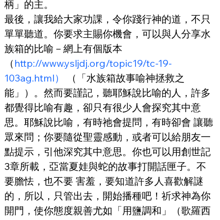
柄」的主。
最後，讓我給大家功課，令你踐行神的道，不只
單單聽道。你要求主賜你機會，可以與人分享水
族箱的比喻－網上有個版本
（
http://www.ysljdj.org/topic19/tc-19-
103ag.html）
 （「水族箱故事喻神拯救之
能」）。然而要謹記，聽耶穌說比喻的人，許多
都覺得比喻有趣，卻只有很少人會探究其中意
思。耶穌說比喻，有時祂會提問，有時卻會 讓聽
眾來問；你要隨從聖靈感動，或者可以給朋友一
點提示，引他深究其中意思。你也可以用創世記
3章所載，亞當夏娃與蛇的故事打開話匣子。不
要膽怯，也不要 害羞，要知道許多人喜歡解謎
的，所以，只管出去，開始播種吧！祈求神為你
開門，使你態度親善尤如「用鹽調和」（歌羅西