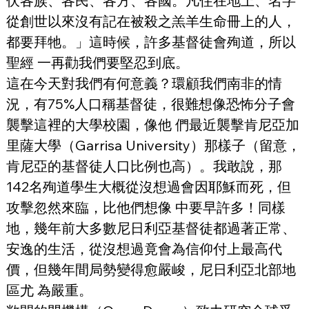
伏各族、各民、各方、各國。凡住在地上、名字
從創世以來沒有記在被殺之羔羊生命冊上的人，
都要拜牠。」這時候，許多基督徒會殉道，所以
聖經 一再勸我們要堅忍到底。
這在今天對我們有何意義？環顧我們南非的情
況，有75%人口稱基督徒，很難想像恐怖分子會
襲擊這裡的大學校園，像他 們最近襲擊肯尼亞加
里薩大學（Garrisa University）那樣子（留意，
肯尼亞的基督徒人口比例也高）。我敢說，那
142名殉道學生大概從沒想過會因耶穌而死，但
攻擊忽然來臨，比他們想像 中要早許多！同樣
地，幾年前大多數尼日利亞基督徒都過著正常、
安逸的生活，從沒想過竟會為信仰付上最高代
價，但幾年間局勢變得愈嚴峻，尼日利亞北部地
區尤 為嚴重。