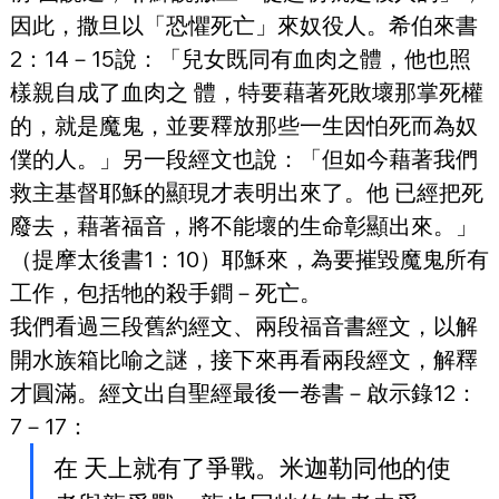
因此，撒旦以「恐懼死亡」來奴役人。希伯來書
2：14－15說：「兒女既同有血肉之體，他也照
樣親自成了血肉之 體，特要藉著死敗壞那掌死權
的，就是魔鬼，並要釋放那些一生因怕死而為奴
僕的人。」另一段經文也說：「但如今藉著我們
救主基督耶穌的顯現才表明出來了。他 已經把死
廢去，藉著福音，將不能壞的生命彰顯出來。」
（提摩太後書1：10）耶穌來，為要摧毀魔鬼所有
工作，包括牠的殺手鐧－死亡。
我們看過三段舊約經文、兩段福音書經文，以解
開水族箱比喻之謎，接下來再看兩段經文，解釋
才圓滿。經文出自聖經最後一卷書－啟示錄12：
7－17：
在 天上就有了爭戰。米迦勒同他的使