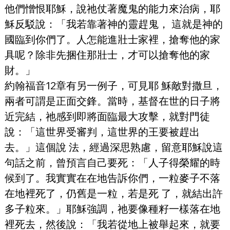
他們憎恨耶穌，說祂仗著魔鬼的能力來治病，耶
穌反駁說：「我若靠著神的靈趕鬼， 這就是神的
國臨到你們了。人怎能進壯士家裡，搶奪他的家
具呢？除非先捆住那壯士，才可以搶奪他的家
財。」
約翰福音12章有另一例子，可見耶 穌敵對撒旦，
兩者可謂是正面交鋒。當時，基督在世的日子將
近完結，祂感到即將面臨最大攻擊，就對門徒
說：「這世界受審判，這世界的王要被趕出
去。」這個說 法，經過深思熟慮，留意耶穌說這
句話之前，曾預言自己要死：「人子得榮耀的時
候到了。我實實在在地告訴你們，一粒麥子不落
在地裡死了，仍舊是一粒，若是死 了，就結出許
多子粒來。」耶穌強調，祂要像種籽一樣落在地
裡死去，然後說：「我若從地上被舉起來，就要