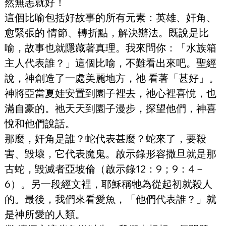
然無恙就好！
這個比喻包括好故事的所有元素：英雄、奸角、
愈緊張的 情節、轉折點，解決辦法。既說是比
喻，故事也就隱藏著真理。我來問你：「水族箱
主人代表誰？」這個比喻，不難看出來吧。聖經
說，神創造了一處美麗地方，祂 看著「甚好」。
神將亞當夏娃安置到園子裡去，祂心裡喜悅，也
滿自豪的。祂天天到園子漫步，探望他們，神喜
悅和他們說話。
那麼，奸角是誰？蛇代表甚麼？蛇來了，要殺
害、毀壞，它代表魔鬼。啟示錄形容撒旦就是那
古蛇，毀滅者亞坡倫（啟示錄12：9；9：4－
6）。另一段經文裡，耶穌稱牠為從起初就殺人
的。最後，我們來看愛魚，「他們代表誰？」就
是神所愛的人類。