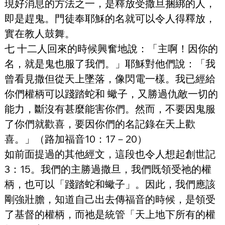
現好消息的方法之一，是釋放受撒旦捆綁的人，
即是趕鬼。門徒奉耶穌的名就可以令人得釋放，
實在教人鼓舞。
七 十二人回來的時候興奮地說：「主啊！因你的
名，就是鬼也服了我們。」耶穌對他們說：「我
曾看見撒但從天上墜落，像閃電一樣。我已經給
你們權柄可以踐踏蛇和 蠍子，又勝過仇敵一切的
能力，斷沒有甚麼能害你們。然而，不要因鬼服
了你們就歡喜，要因你們的名記錄在天上歡
喜。」（路加福音10：17－20）
如前面提過的其他經文，這段也令人想起創世記
3：15。我們的主勝過撒旦，我們既領受祂的權
柄，也可以「踐踏蛇和蠍子」。因此，我們應該
剛強壯膽，知道自己出去傳福音的時候，是領受
了基督的權柄，而祂是統管「天上地下所有的權