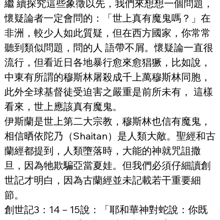
繼 續探究這些象徵以先，我們來想想一個問題，
懷疑論者一定會問的：「世上真有魔鬼嗎？」在
非洲，較少人如此質疑，但在西方國家，你常常
聽到類似問題，問的人 語帶不屑。懷疑論一直很
流行，但看近日各地暴行愈來愈猖獗，比如說，
中東有所謂的穆斯林屠殺成千上萬穆斯林同胞，
此外全球基督徒受迫害之嚴重是前所未有， 這樣
看來，世上應該真有魔鬼。
伊斯蘭是世上第二大宗教，穆斯林也信有魔鬼，
相信晒依陀乃（Shaitan）是人類大敵。聖經和古
蘭經都提到，人類墮落時，大能的神就咒詛撒
旦，因為牠欺騙亞當夏娃。但我們必須仔細讀創
世記才明白，因為古蘭經並未記載若干重要細
節。
創世記3：14－15說：「耶和華神對蛇說：你既