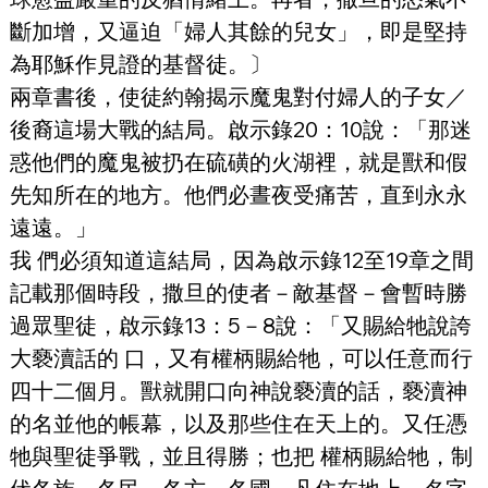
斷加增，又逼迫「婦人其餘的兒女」，即是堅持
為耶穌作見證的基督徒。〕
兩章書後，使徒約翰揭示魔鬼對付婦人的子女／
後裔這場大戰的結局。啟示錄20：10說：「那迷
惑他們的魔鬼被扔在硫磺的火湖裡，就是獸和假
先知所在的地方。他們必晝夜受痛苦，直到永永
遠遠。」
我 們必須知道這結局，因為啟示錄12至19章之間
記載那個時段，撒旦的使者－敵基督－會暫時勝
過眾聖徒，啟示錄13：5－8說：「又賜給牠說誇
大褻瀆話的 口，又有權柄賜給牠，可以任意而行
四十二個月。獸就開口向神說褻瀆的話，褻瀆神
的名並他的帳幕，以及那些住在天上的。又任憑
牠與聖徒爭戰，並且得勝；也把 權柄賜給牠，制