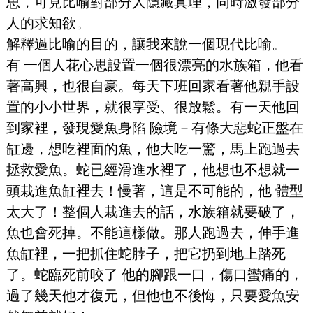
思，可見比喻對部分人隱藏真理，同時激發部分
人的求知欲。
解釋過比喻的目的，讓我來說一個現代比喻。
有 一個人花心思設置一個很漂亮的水族箱，他看
著高興，也很自豪。每天下班回家看著他親手設
置的小小世界，就很享受、很放鬆。有一天他回
到家裡，發現愛魚身陷 險境－有條大惡蛇正盤在
缸邊，想吃裡面的魚，他大吃一驚，馬上跑過去
拯救愛魚。蛇已經滑進水裡了，他想也不想就一
頭栽進魚缸裡去！慢著，這是不可能的，他 體型
太大了！整個人栽進去的話，水族箱就要破了，
魚也會死掉。不能這樣做。那人跑過去，伸手進
魚缸裡，一把抓住蛇脖子，把它扔到地上踏死
了。蛇臨死前咬了 他的腳跟一口，傷口蠻痛的，
過了幾天他才復元，但他也不後悔，只要愛魚安