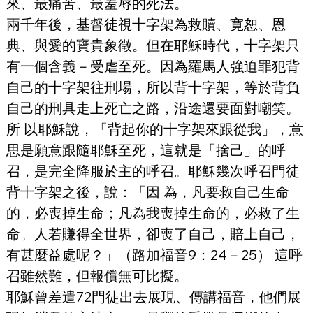
來、最痛苦、最羞辱的死法。
兩千年後，基督徒視十字架為救贖、寛恕、恩
典、與愛的寶貴象徵。但在耶穌時代，十字架只
有一個含義－受虐至死。因為羅馬人強迫罪犯背
自己的十字架往刑場，所以背十字架，等於背負
自己的刑具走上死亡之路，沿途還要面對嘲笑。
所 以耶穌說，「背起你的十字架來跟從我」，意
思是願意跟隨耶穌至死，這就是「捨己」的呼
召，是完全降服於主的呼召。耶穌幾次呼召門徒
背十字架之後，說：「因 為，凡要救自己生命
的，必喪掉生命；凡為我喪掉生命的，必救了生
命。人若賺得全世界，卻喪了自己，賠上自己，
有甚麼益處呢？」（路加福音9：24－25） 這呼
召雖然難，但報償無可比擬。
耶穌曾差遣72門徒出去展現、傳講福音，他們展