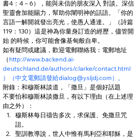
書4：4－6），能與未信的朋友深入 對談。深信
聖靈會加能賜力，幫助你闡明神的話語。「你的
言語一解開就發出亮光，使愚人通達。」（詩篇
119：130）這是神為你量身訂造的經歷，儘管開
始 的時候，你可能會像基甸般自卑。
如有疑問或建議，歡迎電郵聯絡我：電郵地址
（
http://www.backend.ai-
deutschland.de/authors/clarke/contact.html
）（中文電郵請發給dialog@ysljdj.com）。
附錄：和穆斯林談道，「撒旦」是個好話題
不要怕和穆斯林談撒旦，有以下理由（在上述理
由之外）：
穆斯林每日禱告多次，求保護、免撒旦咒
詛。
聖訓教導說，世人中惟有馬利亞和耶穌，是