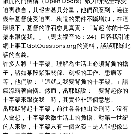
敞開的門機構（Open Doors）致力研究全球受
迫害教會，其報告甚具分量，他們留意到，過往
幾年基督徒受迫害、殉道的案件不斷增加，在這
環境下，基督的呼召愈見真實：「背起 你的十字
架來跟從我。」（馬太福音16：24）且容我引述
網上事工GotQuestions.org的資料，談談耶穌此
話的含義。
許多人將「十字架」理解為生活上必須背負的擔
子，諸如某段緊張關係、刻板的工作、患病等
等，他們說：「這就是我要背負的十字架。」語
氣流露著自憐。然而，當耶穌說：「要背起你的
十字架來跟從我」時，其實並非這個意思。
當耶穌背起十字架，前往各各他山受刑時，沒有
人會想，十字架象徵生活上的負擔。對第一世紀
的人來說，十字架只有一個含義－是人能想像出