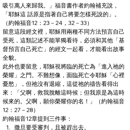
吸引萬人來歸我。」福音書作者約翰補充說，
「耶穌這 話原是指著自己將要怎樣死說的」。
（約翰福音12：23－24，32－33）
留意這段經文裡，耶穌用兩種不同方法預言自己
受死，這類記述不能單獨看待，必須和其他「基
督預言自己死亡」的經文一起看，才能看出故事
全貌。
此外也要留意，耶穌視將臨的死亡為「進入祂的
榮耀」之門。不難想像，面臨死亡令耶穌「心裡
憂愁」，但祂沒有退縮，這從祂的禱告看得出
來：「父啊，救我脫離這時候；但我原是為這時
候來的。父啊，願你榮耀你的名！」（約翰福音
12：27－28）
約翰福音12章提到三件事：
撒旦要受審判，且被趕出去。