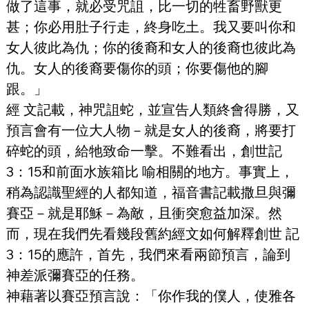
做了這事，就必受咒詛，比一切的牲畜野獸更
甚；你必用肚子行走，終身吃土。我又要叫你和
女人彼此為仇；你的後裔和女人的後裔也彼此為
仇。女人的後裔要傷你的頭；你要傷他的腳
跟。」
經 文記載，神咒詛蛇，並宣告人類終會得勝，又
預言會有一位大人物－就是女人的後裔，將要打
碎蛇的頭，給牠致命一擊。不難看出，創世記
3：15和前面水族箱比 喻相關的地方。事實上，
稍為認識聖經的人都知道，福音書記載撒旦與彌
賽亞－就是耶穌－為敵，且衝突愈益加深。然
而，現在我們先看幾段舊約經文如何解釋創世 記
3：15的應許，首先，我們來看兩節預言，論到
神差派彌賽亞的任務。
神藉著以賽亞預言說：「你作我的僕人，使雅各