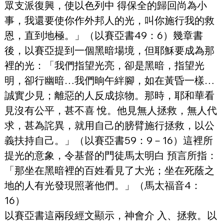
眾支派復興，使以色列中 得保全的歸回尚為小
事，我還要使你作外邦人的光，叫你施行我的救
恩，直到地極。」（以賽亞書49：6）幾章書
後，以賽亞提到一個黑暗場境，但耶穌要成為那 
裡的光：「我們指望光亮，卻是黑暗，指望光
明，卻行幽暗…我們晌午絆腳，如在黃昏一樣…
誠實少見；離惡的人反成掠物。那時，耶和華看
見沒有公平，甚不喜 悅。他見無人拯救，無人代
求，甚為詫異，就用自己的膀臂施行拯救，以公
義扶持自己。」（以賽亞書59：9－16）這裡所
提光的意象，令基督的門徒馬太明白 預言所指：
「那坐在黑暗裡的百姓看見了大光；坐在死蔭之
地的人有光發現照著他們。」（馬太福音4：
16）
以賽亞書這兩段經文顯示，神會介 入、拯救。以