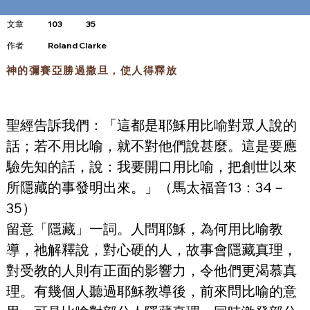
文章
103
35
​作者
Roland Clarke
神的彌賽亞勝過撒旦，使人得釋放
聖經告訴我們：「這都是耶穌用比喻對眾人說的
話；若不用比喻，就不對他們說甚麼。這是要應
驗先知的話，說：我要開口用比喻，把創世以來
所隱藏的事發明出來。」（馬太福音13：34－
35）
留意「隱藏」一詞。人問耶穌，為何用比喻教
導，祂解釋說，對心硬的人，故事會隱藏真理，
對受教的人則有正面的影響力，令他們更渴慕真
理。有幾個人聽過耶穌教導後，前來問比喻的意