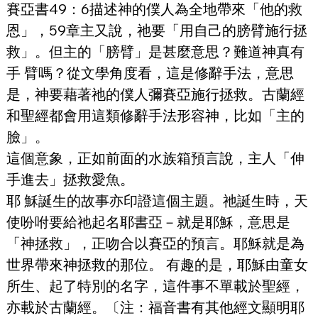
賽亞書49：6描述神的僕人為全地帶來「他的救
恩」，59章主又說，祂要「用自己的膀臂施行拯
救」。但主的「膀臂」是甚麼意思？難道神真有
手 臂嗎？從文學角度看，這是修辭手法，意思
是，神要藉著祂的僕人彌賽亞施行拯救。古蘭經
和聖經都會用這類修辭手法形容神，比如「主的
臉」。
這個意象，正如前面的水族箱預言說，主人「伸
手進去」拯救愛魚。
耶 穌誕生的故事亦印證這個主題。祂誕生時，天
使吩咐要給祂起名耶書亞－就是耶穌，意思是
「神拯救」，正吻合以賽亞的預言。耶穌就是為
世界帶來神拯救的那位。 有趣的是，耶穌由童女
所生、起了特別的名字，這件事不單載於聖經，
亦載於古蘭經。〔注：福音書有其他經文顯明耶