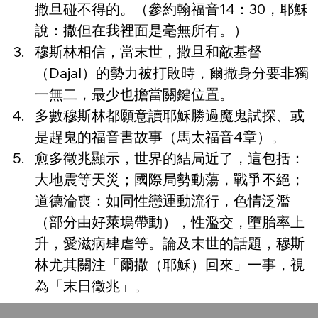
撒旦碰不得的。（參約翰福音14：30，耶穌
說：撒但在我裡面是毫無所有。）
穆斯林相信，當末世，撒旦和敵基督
（Dajal）的勢力被打敗時，爾撒身分要非獨
一無二，最少也擔當關鍵位置。
多數穆斯林都願意讀耶穌勝過魔鬼試探、或
是趕鬼的福音書故事（馬太福音4章）。
愈多徵兆顯示，世界的結局近了，這包括：
大地震等天災；國際局勢動蕩，戰爭不絕；
道德淪喪：如同性戀運動流行，色情泛濫
（部分由好萊塢帶動），性濫交，墮胎率上
升，愛滋病肆虐等。論及末世的話題，穆斯
林尤其關注「爾撒（耶穌）回來」一事，視
為「末日徵兆」。