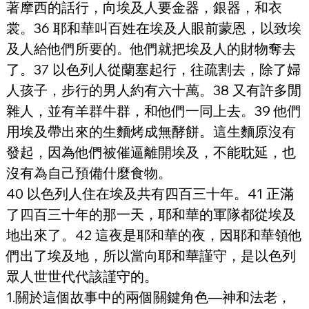
著摩西的話行，向埃及人要金器，銀器，和衣
裳。36 耶和華叫百姓在埃及人眼前蒙恩，以致埃
及人給他們所要的。他們就把埃及人的財物奪去
了。37 以色列人從蘭塞起行，往疏割去，除了婦
人孩子，步行的男人約有六十萬。38 又有許多閒
雜人，並有羊群牛群，和他們一同上去。39 他們
用埃及帶出來的生麵烤成無酵餅。這生麵原沒有
發起，因為他們被催逼離開埃及，不能耽延，也
沒有為自己預備什麼食物。
40 以色列人住在埃及共有四百三十年。41 正滿
了四百三十年的那一天，耶和華的軍隊都從埃及
地出來了。42 這夜是耶和華的夜，因耶和華領他
們出了埃及地，所以當向耶和華謹守，是以色列
眾人世世代代該謹守的。
1.關於這個故事中的兩個關鍵角色—神和法老，