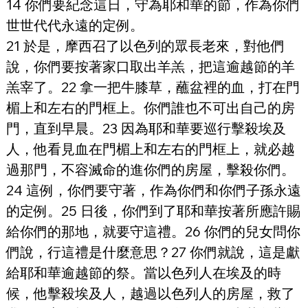
14 你們要紀念這日，守為耶和華的節，作為你們
世世代代永遠的定例。
21 於是，摩西召了以色列的眾長老來，對他們
說，你們要按著家口取出羊羔，把這逾越節的羊
羔宰了。22 拿一把牛膝草，蘸盆裡的血，打在門
楣上和左右的門框上。你們誰也不可出自己的房
門，直到早晨。23 因為耶和華要巡行擊殺埃及
人，他看見血在門楣上和左右的門框上，就必越
過那門，不容滅命的進你們的房屋，擊殺你們。
24 這例，你們要守著，作為你們和你們子孫永遠
的定例。25 日後，你們到了耶和華按著所應許賜
給你們的那地，就要守這禮。26 你們的兒女問你
們說，行這禮是什麼意思？27 你們就說，這是獻
給耶和華逾越節的祭。當以色列人在埃及的時
候，他擊殺埃及人，越過以色列人的房屋，救了