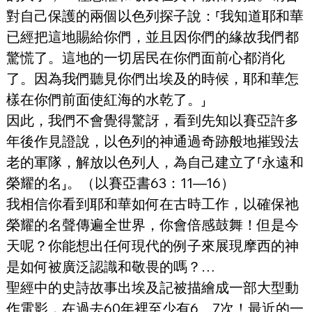
對自己保護的兩個以色列探子說：⸢我知道耶和華
已經把這地賜給你們，並且因你們的緣故我們都
驚慌了。這地的一切居民在你們面前心都消化
了。因為我們聽見你們出埃及的時候，耶和華怎
樣在你們前面使紅海的水乾了。⸥
因此，我們不會覺得驚訝，看到先知以賽亞許多
年後作見證說，以色列的神通過奇跡般地摧毀法
老的軍隊，解放以色列人，為自己建立了⸢永遠和
榮耀的名⸥。（以賽亞書63：11—16）
我相信你看到耶和華如何在古時工作，以確保祂
榮耀的名聲傳遍全世界，你會倍感鼓舞！但是今
天呢？你能想出任何現代的例子來展現摩西的神
是如何被廣泛認識和敬畏的嗎？…
聖經中的史詩故事出埃及記被描繪成一部大型動
作電影，在過去60年裡至少有6、7次！最近的一