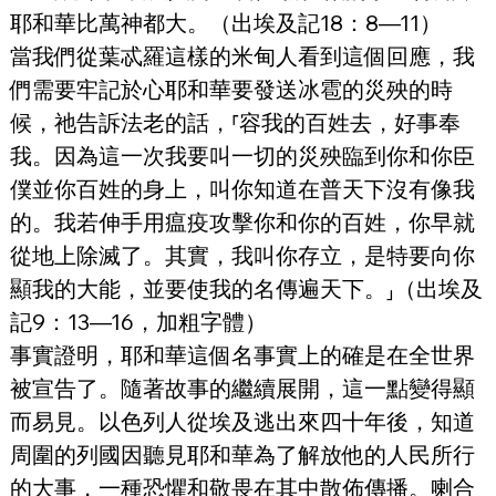
耶和華比萬神都大。（出埃及記18：8—11）
當我們從葉忒羅這樣的米甸人看到這個回應，我
們需要牢記於心耶和華要發送冰雹的災殃的時
候，祂告訴法老的話，⸢容我的百姓去，好事奉
我。因為這一次我要叫一切的災殃臨到你和你臣
僕並你百姓的身上，叫你知道在普天下沒有像我
的。我若伸手用瘟疫攻擊你和你的百姓，你早就
從地上除滅了。其實，我叫你存立，是特要向你
顯我的大能，並要使我的名傳遍天下。⸥（出埃及
記9：13—16，加粗字體）
事實證明，耶和華這個名事實上的確是在全世界
被宣告了。隨著故事的繼續展開，這一點變得顯
而易見。以色列人從埃及逃出來四十年後，知道
周圍的列國因聽見耶和華為了解放他的人民所行
的大事，一種恐懼和敬畏在其中散佈傳播。喇合