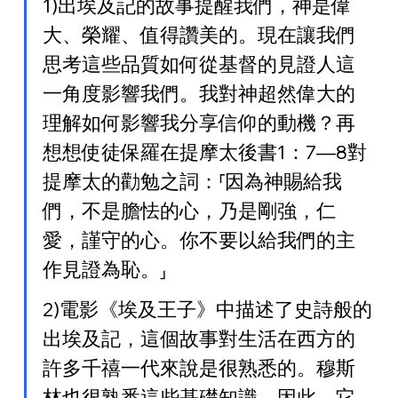
1)出埃及記的故事提醒我們，神是偉
大、榮耀、值得讚美的。現在讓我們
思考這些品質如何從基督的見證人這
一角度影響我們。我對神超然偉大的
理解如何影響我分享信仰的動機？再
想想使徒保羅在提摩太後書1：7—8對
提摩太的勸勉之詞：⸢因為神賜給我
們，不是膽怯的心，乃是剛強，仁
愛，謹守的心。你不要以給我們的主
作見證為恥。⸥
2)電影《埃及王子》中描述了史詩般的
出埃及記，這個故事對生活在西方的
許多千禧一代來說是很熟悉的。穆斯
林也很熟悉這些基礎知識。因此，它