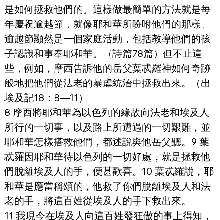
是如何拯救他們的。這樣做最簡單的方法就是每
年慶祝逾越節，就像耶和華所吩咐他們的那樣。
逾越節顯然是一個家庭活動，包括教導他們的孩
子認識和事奉耶和華。（詩篇78篇）但不止這
些，例如，摩西告訴他的岳父葉忒羅神如何奇跡
般地把他們從法老的暴虐統治中拯救出來。（出
埃及記18：8—11）
8 摩西將耶和華為以色列的緣故向法老和埃及人
所行的一切事，以及路上所遭遇的一切艱難，並
耶和華怎樣搭救他們，都述說與他岳父聽。9 葉
忒羅因耶和華待以色列的一切好處，就是拯救他
們脫離埃及人的手，便甚歡喜。10 葉忒羅說，耶
和華是應當稱頌的，他救了你們脫離埃及人和法
老的手，將這百姓從埃及人的手下救出來。
11 我現今在埃及人向這百姓發狂傲的事上得知，