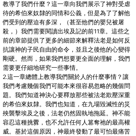
教導了我們什麼？這一章向我們展示了神對受虐
待的希伯來奴隸的同情和公義，但是為了了解他
們受到的壓迫有多深，（甚至他們的嬰兒被屠
殺，）我們需要閱讀出埃及記的前11章。這些之
前的章節提供了更多的細節來解釋法老是如何反
抗讓神的子民自由的命令，並且之後他的心變得
剛硬。然而，如果我們想要更全面的理解，我們
需要更仔細地研究一些事情。
2.這一章總體上教導我們關於人的什麼事情？讓
我們考慮幾個我們可能本來很容易忽略的幾個問
題。我們知道神決心要釋放那些被法老欺壓深重
的希伯來奴隸。我們也知道，在九場毀滅性的災
殃襲擊埃及之後，法老仍然固執地拖延。神不能
容忍這種挑釁，也不允許任何人篡奪祂的最高權
威。基於這個原因，神最終發動了最可怕最痛苦