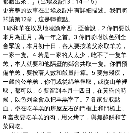
都贖出來。⸥（出埃及記13：14—15）
更完整的故事在出埃及記中有詳細描述。我們將
閱讀第12章，這是轉捩點。
1 耶和華在埃及地曉諭摩西，亞倫說，2 你們要以
本月為正月，為一年之首。3 你們吩咐以色列全
會眾說，本月初十日，各人要按著父家取羊羔，
一家一隻。4 若是一家的人太少，吃不了一隻羊
羔，本人就要和他隔壁的鄰舍共取一隻。你們預
備羊羔，要按著人數和飯量計算。5 要無殘疾，
一歲的公羊羔，你們或從綿羊裡取，或從山羊裡
取，都可以。6 要留到本月十四日，在黃昏的時
候，以色列全會眾把羊羔宰了。7 各家要取點
血，塗在吃羊羔的房屋左右的門框上和門楣上。
8 當夜要吃羊羔的肉，用火烤了，與無酵餅和苦
菜同吃。