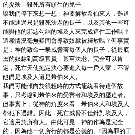
的災殃—殺死所有頭生的兒子。
讓我們停下來想一想：神要解放希伯來人，難道
不能通過只是殺死法老的長子，以及其他一些可
能與他的邪惡勾結的埃及人來完成這件工作嗎？
這種情況毫無疑問會導致奴隸被釋放嗎？但事實
是：神的致命一擊威脅著每個人的長子，從最底
層的奴隸到高級官員，甚至法老。完全可以肯
定，死亡天使抱定決心要進入每一戶人家，不管
他們是埃及人還是希伯來人。
我們可能傾向於很粗略的方式籠統看待這個故
事，只考慮到希伯來的受害者和埃及的壓迫者。
但事實上，從神的角度來看，希伯來人和埃及人
都犯下過錯。因此，死亡威脅不僅針對埃及人，
它適用於所有人。由此可見，神的作為是完全
的，因為他一切所行的都是公義的。⸢因為罪的工