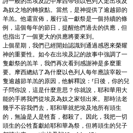
詩一般的出埃及記中摩西帶領以色列人走出埃及
為奴之地的轉捩點。當然，是神提供了逾越節的
羊羔。他還宣佈，履行這一獻祭是一個持續的條
例，這個每年的節日，提醒他們過去的供應，但
也指出了一個更大的供應將要來到。
上個星期，我們已經開始認識到通過感恩來榮耀
神的重要性。如今在出埃及記的故事中強調了一
隻獻祭的羔羊，我們再次看到感謝神是多麼重
要。摩西總結了為什麼以色列人每年應該宰殺一
隻逾越節羊羔的原因，他解釋說：⸢日後，你的兒
子問你說，這是什麼意思？你就說，耶和華用大
能的手將我們從埃及為奴之家領出來。那時法老
幾乎不容我們去，耶和華就把埃及地所有頭生
的，無論是人是牲畜，都殺了。因此，我把一切
頭生的公牲畜獻給耶和華為祭，但將頭生的兒子