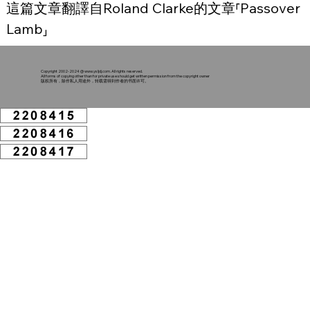
這篇文章翻譯自Roland Clarke的文章⸢Passover 
Lamb⸥
Copyright 2002-2024 @
www.ysljdj.com
. All rights reserved.
All forms of copying other than for private use should get written permission from the copyright owner
版权所有，除作私人用途外，转载需得到作者的书面许可。