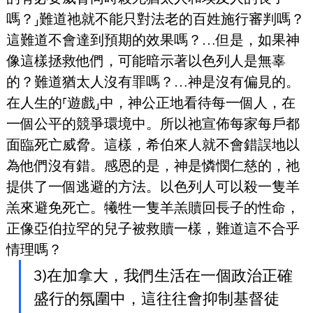
嗎？⸥難道祂就不能只對法老的百姓施行審判嗎？
這難道不會達到預期的效果嗎？…但是，如果神
像這樣拯救他們，可能暗示著以色列人是無辜
的？難道猶太人沒有罪嗎？…神是沒有偏見的。
在人生的⸢遊戲⸥中，神公正地看待每一個人，在
一個公平的競爭環境中。所以祂宣佈每家每戶都
面臨死亡威脅。這樣，希伯來人就不會錯誤地以
為他們沒有錯。感恩的是，神是憐憫仁慈的，祂
提供了一個逃避的方法。以色列人可以殺一隻羊
羔來避免死亡。犧牲一隻羊羔贖回長子的性命，
正像亞伯拉罕的兒子被救贖一樣，難道這不合乎
情理嗎？
3)在加拿大，我們生活在一個政治正確
盛行的氛圍中，這往往會抑制基督徒