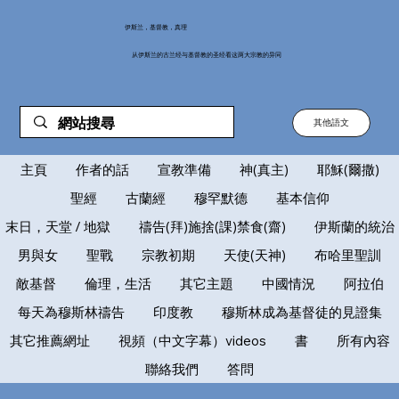
伊斯兰，基督教，真理
从伊斯兰的古兰经与基督教的圣经看这两大宗教的异同
其他語文
主頁
作者的話
宣教準備
神(真主)
耶穌(爾撒)
聖經
古蘭經
穆罕默德
基本信仰
末日，天堂 / 地獄
禱告(拜)施捨(課)禁食(齋)
伊斯蘭的統治
男與女
聖戰
宗教初期
天使(天神)
布哈里聖訓
敵基督
倫理，生活
其它主題
中國情況
阿拉伯
每天為穆斯林禱告
印度教
穆斯林成為基督徒的見證集
其它推薦網址
視頻（中文字幕）videos
書
所有內容
聯絡我們
答問