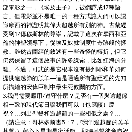
部電影之一，《埃及王子》，被翻譯成17種語
言。但電影並不是唯一的一種方式讓人們可以認
識摩西的神證明其偉大超越所有別的神。古蘭經
受到17億穆斯林的尊崇，記載了這次在摩西和亞
倫的神聖領導下，從埃及奴隸制度中奇跡般的拯
救。雖然古蘭經的敘述有一些奇怪的轉折，但它
仍然保留了這個故事的許多線索，比如紅海的分
離。不過，可悲的是它根本沒有提到耶和華如何
提供逾越節的羔羊—這是通過所有聖經裡的先知
所描繪的宏偉巨制中最生死攸關的方面。
3.我們需要應用/遵守什麼？是否有一個與逾越節
相一致的現代節日讓我們可以（也應該）慶
祝？…列出聖餐和逾越節的一些相似之處？…
（請注意：哥林多前書5：7，⸢我們逾越節的羔羊
基督⸥）留心下星期是復活節，那時基督徒會慶祝