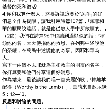
基督的死和復活!
4.你和我算什麼人，將要訴說這關於⸢羔羊⸥的好
消息？作為提醒，讓我引用詩篇107篇，⸢願耶和
華的贖民說這話，就是他從敵人手中所救贖的。⸥
（2節）我們在詩篇96中也讀到過類似的話：⸢稱
頌他的名，天天傳揚他的救恩。在列邦中述說他
的榮耀，在萬民中述說他的奇事。因耶和華為
大。⸥
寫下一兩個不以耶穌為主和救主的朋友的名字，
你打算要和他們分享這個好消息。
作為結束，最後讓我們唱一首美麗的歌，⸢神羔羊
配得（Worthy is the Lamb）⸥，靈感來自啟示錄
5：12—13。
反思和討論的問題。