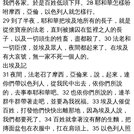
我們各家。於是百姓低頭下拜。28 耶和華怎樣吩
咐摩西，亞倫，以色列人就怎樣行。
29 到了半夜，耶和華把埃及地所有的長子，就是
從坐寶座的法老，直到被擄囚在監裡之人的長
子，以及一切頭生的牲畜，盡都殺了。30 法老和
一切臣僕，並埃及眾人，夜間都起來了。在埃及
有大哀號，無一家不死一個人的。
出埃及記
31 夜間，法老召了摩西，亞倫來，說，起來，連
你們帶以色列人，從我民中出去，依你們所說
的，去事奉耶和華吧。32 也依你們所說的，連羊
群牛群帶著走吧，並要為我祝福。33 埃及人催促
百姓，打發他們快快出離那地，因為埃及人說，
我們都要死了。34 百姓就拿著沒有酵的生麵，把
摶面盆包在衣服中，扛在肩頭上。35 以色列人照