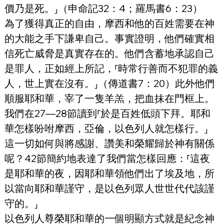
價乃是死。⸥（申命記32：4；羅馬書6：23）
為了獲得真正的自由，摩西和他的百姓需要在神
的大能之手下謙卑自己。事實證明，他們確實相
信死亡威脅是真實存在的。他們含蓄地承認自己
是罪人，正如經上所記，⸢時常行善而不犯罪的義
人，世上實在沒有。⸥（傳道書7：20）此外他們
順服耶和華，宰了一隻羊羔，把血抹在門框上。
我們在27—28節讀到⸢於是百姓低頭下拜。耶和
華怎樣吩咐摩西，亞倫，以色列人就怎樣行。⸥
這一切如何與將感謝、讚美和榮耀歸於神有關係
呢？42節簡約地表達了我們當怎樣回應：⸢這夜
是耶和華的夜，因耶和華領他們出了埃及地，所
以當向耶和華謹守，是以色列眾人世世代代該謹
守的。⸥
以色列人尊榮耶和華的一個明顯方式就是紀念神