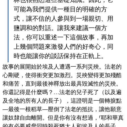
可能為我們提供一種目的明確的方
式，讓不信的人參與到一場親切、用
鹽調和的對話。讓我來建議一個方
法，你可以重述一下這個故事，再加
上幾個問題來激發人們的好奇心，同
時也能讓你的談話保持在正軌上。
故事的展開始於埃及人遭遇一系列災殃。法老的
心剛硬，使得衝突更加激烈。災殃變得更加殘酷
和痛苦，直到最後神釋放出最具毀滅性的災殃。
你還記得是什麼嗎？…法老的兒子死了（以及遍
及全地的所有人的長子），這證明是一個轉捩點
—最後一根稻草—壓倒了法老的抵抗，讓他願意
讓奴隸自由離開。但是你有沒有想過，⸢耶和華真
的有必要威脅同時殺死猶太人和埃及人的長子