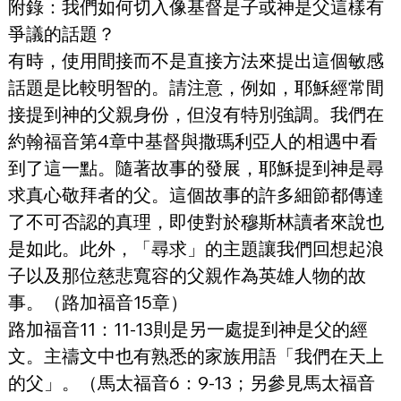
附錄：我們如何切入像基督是子或神是父這樣有
爭議的話題？
有時，使用間接而不是直接方法來提出這個敏感
話題是比較明智的。請注意，例如，耶穌經常間
接提到神的父親身份，但沒有特別強調。我們在
約翰福音第4章中基督與撒瑪利亞人的相遇中看
到了這一點。隨著故事的發展，耶穌提到神是尋
求真心敬拜者的父。這個故事的許多細節都傳達
了不可否認的真理，即使對於穆斯林讀者來說也
是如此。此外，「尋求」的主題讓我們回想起浪
子以及那位慈悲寬容的父親作為英雄人物的故
事。（路加福音15章）
路加福音11：11-13則是另一處提到神是父的經
文。主禱文中也有熟悉的家族用語「我們在天上
的父」。（馬太福音6：9-13；另參見馬太福音