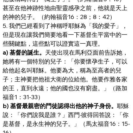
甚至在他神跡性地由聖靈感孕之前，他就是天上
的神的兒子。（約翰福音16：28；8：42）
5. 我們已經看到了神稱呼耶穌為「我的愛子」，
但是現在讓我們簡要地看一下基督生平當中的一
些關鍵點，這些點可以證實這一真理。
a) 基督的誕生。
天使出現在馬利亞面前告訴她，
她將有一個特別的兒子：「你要懷孕生子，可以
給他起名叫耶穌。他要為大，稱為至高者的兒
子；主神要把他祖大衛的位給他。他要作雅各家
的王，直到永遠；他的國也沒有窮盡。」（路加
福音1：31-33）
b) 基督最親密的門徒認得出他的神子身份。
耶穌
說：「你們說我是誰？」西門·彼得回答說：「你
是基督，是永生神的兒子。」（馬太福音16：15-
16）