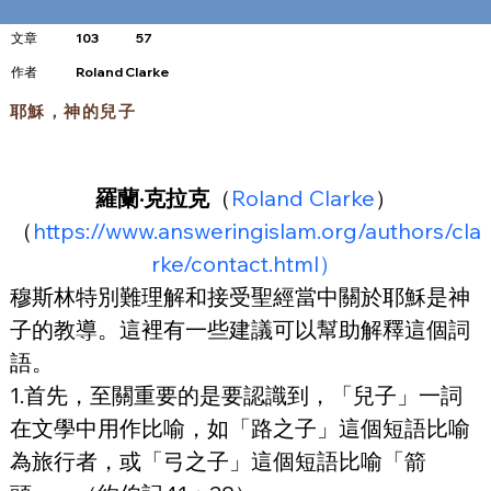
文章
103
57
​作者
Roland Clarke
耶穌，神的兒子
羅蘭·克拉克
（
Roland Clarke
）
（
https://www.answeringislam.org/authors/cla
rke/contact.html）
穆斯林特別難理解和接受聖經當中關於耶穌是神
子的教導。這裡有一些建議可以幫助解釋這個詞
語。
1.首先，至關重要的是要認識到，「兒子」一詞
在文學中用作比喻，如「路之子」這個短語比喻
為旅行者，或「弓之子」這個短語比喻「箭