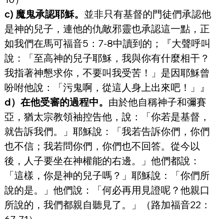
c) 魔鬼承認耶穌。
並非只有基督的門徒們承認他
是神的兒子，連他的仇敵邪靈也承認這一點，正
如我們在馬可福音5：7-8中讀到的；『大聲呼叫
說：「至高神的兒子耶穌，我與你有什麼相干？
我指著神懇求你，不要叫我受苦！」是因耶穌曾
吩咐他說：「污鬼啊，從這人身上出來吧！」』
d）在他受審的過程中。
由於他自稱神子和彌賽
亞，猶太宗教領袖控告他，說：「你若是基督，
就告訴我們。」耶穌說：「我若告訴你們，你們
也不信；我若問你們，你們也不回答。從今以
後，人子要坐在神權能的右邊。」他們都說：
「這樣，你是神的兒子嗎？」耶穌說：「你們所
說的是。」他們說：「何必再用見證呢？他親口
所說的，我們都親自聽見了。」（路加福音22：