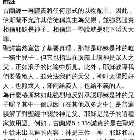
附註
古蘭經一再譴責將任何形式的以物配主。因此，
伊斯蘭不允許其信徒稱真主為父親，並強烈譴責
相信耶穌是神子。相信這一學說就是犯下滔天大
罪。
聖經當然宣告了基要真理，那就是耶穌是神的唯
一獨生兒子，但它也指出在廣義上講神是眾人之
父，正如浪子的比喻中所見。此外，耶穌教導我
們要愛敵人，並效法我們的天父，神叫太陽照好
人，也照壞人，降雨給義人，也給不義的人。
為什麼穆斯林如此強烈地反對承認耶穌是神的兒
子呢？其中一個原因（在其他眾多之中）是普遍
誤解了對聖經中關於神是父、耶穌是兒子的這種
家族用語。例如，古蘭經5：116譴責的是在聖經
中從未出現過的內容：神是三位—神，耶穌和馬