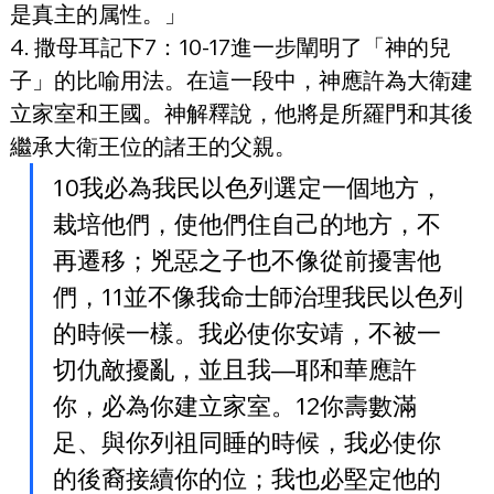
是真主的属性。」
4. 撒母耳記下7：10-17進一步闡明了「神的兒
子」的比喻用法。在這一段中，神應許為大衛建
立家室和王國。神解釋說，他將是所羅門和其後
繼承大衛王位的諸王的父親。
10我必為我民以色列選定一個地方，
栽培他們，使他們住自己的地方，不
再遷移；兇惡之子也不像從前擾害他
們，11並不像我命士師治理我民以色列
的時候一樣。我必使你安靖，不被一
切仇敵擾亂，並且我—耶和華應許
你，必為你建立家室。12你壽數滿
足、與你列祖同睡的時候，我必使你
的後裔接續你的位；我也必堅定他的