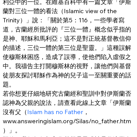
利亞中的一位。在維基百科中有一篇文章「伊斯
蘭對三位一體的看法（Islamic view of the 
Trinity）」說：「關於第5：116，一些學者寫
道，古蘭經所批評的『三位一體』概念似乎指的
是神、耶穌和馬利亞；這不是對正統基督教信仰
的描述，三位一體的第三位是聖靈。」這種誤解
使穆斯林困惑，造成了誤導，使他們陷入虛假之
中。我禱告主打開穆斯林的視野，讓他們與基督
徒朋友探討耶穌作為神的兒子這一至關重要的話
題。
若你想更仔細地研究古蘭經和聖訓中對伊斯蘭否
認神為父親的說法，請查看此線上文章「伊斯蘭
沒有父（
Islam has no Father
，
www.answeringislam.org/Silas/no_father.htm
）」。