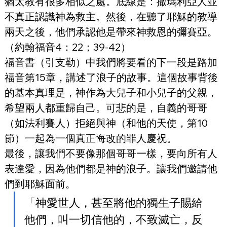
猶太教有很多相似之處。底線是：撒瑪利亞人並
不真正認識神為救主。然後，在聽了耶穌的教導
兩天之後，他們承認他是帶來神救恩的彌賽亞。
（約翰福音4：22；39-42）
福音書（引支勒）中我們將要看的下一段是路加
福音第15章，講述了浪子的故事。這個故事背後
的基本真理是，神作為大兒子和小兒子的父親，
希望兩人都重歸自己。可悲的是，自義的哥哥
（如法利賽人）拒絕與神（和他的天使，第10
節）一起為一個真正悔改的罪人慶祝。
最後，讓我們不要像那個哥哥一樣，要向所有人
表達愛，因為他們都是神的浪子。讓我們邀請他
們到耶穌面前。
「神愛世人，甚至將他的獨生子賜給
他們，叫一切信他的，不致滅亡，反