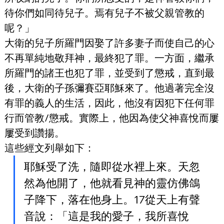
待你們如同待兒子。焉有兒子不被父親管教的
呢？」
大衛的兒子所羅門因娶了許多妻子而使自己的心
不再單純地敬拜神，最終犯了罪。一方面，繼承
所羅門的諸王也犯了罪，並受到了懲戒，直到最
後，大衛的子孫彌賽亞耶穌來了。他過著完全沒
有罪的義人的生活，因此，他沒有因犯下任何罪
行而管教/懲戒。實際上，他因為使父神喜悅而屢
屢受到讚揚。
這些經文列舉如下：
耶穌受了洗，隨即從水裡上來。天忽
然為他開了，他就看見神的靈仿佛鴿
子降下，落在他身上。17從天上有聲
音說：「這是我的愛子，我所喜悅