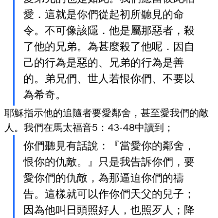
愛．這就是你們從起初所聽見的命
令。不可像該隱．他是屬那惡者，殺
了他的兄弟。為甚麼殺了他呢．因自
己的行為是惡的、兄弟的行為是善
的。弟兄們、世人若恨你們、不要以
為希奇。
耶穌指示他的追隨者要愛鄰舍，甚至愛我們的敵
人。我們在馬太福音5：43-48中讀到；
你們聽見有話說：『當愛你的鄰舍，
恨你的仇敵。』只是我告訴你們，要
愛你們的仇敵，為那逼迫你們的禱
告。這樣就可以作你們天父的兒子；
因為他叫日頭照好人，也照歹人；降