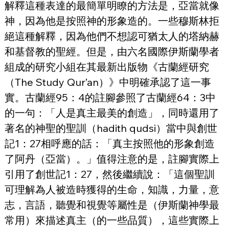
解釋這種表達的最簡單明瞭的方法是，亞當就像
神，因為他是按照神的形象造的。一些穆斯林拒
絕這種解釋，因為他們不想認可猶太人的塔納赫
和基督教的聖經。但是，由六名國際伊斯蘭學者
組成的研究小組在其最新出版物《古蘭經研究
（The Study Qur’an）》中明確承認了這一事
實。古蘭經95：4的註腳參照了古蘭經64：3中
的一句：「人是真主最美的創造」，同時還用了
著名的神聖的聖訓（hadith qudsi）當中與創世
記1：27相呼應的話：「真主按照他的形象創造
了阿丹（亞當）。」值得注意的是，註腳實際上
引用了創世記1：27，然後繼續說：「這個聖訓
可理解為人被造時獲得的生命，知識，力量，意
志，言語，聽覺和視覺等屬性是（伊斯蘭神學最
常用）來描述真主（的一些品質），這些實際上