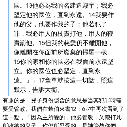
國。13他必為我的名建造殿宇；我必
堅定他的國位，直到永遠。14我要作
他的父，他要作我的子；他若犯了
罪，我必用人的杖責打他，用人的鞭
責罰他。15但我的慈愛仍不離開他，
像離開在你面前所廢棄的掃羅一樣。
16你的家和你的國必在我面前永遠堅
立。你的國位也必堅定，直到永
遠。』」17拿單就按這一切話，照這
默示，告訴大衛。
有趣的是，兒子身份隱含的意思是当其犯罪時需
要受管教。我們在希伯來書12：6-7中再次看到了
這一點，「因為主所愛的，他必管教，又鞭打凡
所收納的兒子。你們所忍受的，是神管教你們，