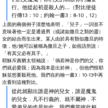
行。他從起初是殺人的…（對比使徒
行傳13：10；約翰一書3：8-10，12）
上面的兩個例子清楚地表明，「兒子」一詞並不
意味著他一定是通過男（或諸如撒旦之類的靈）
女的結合而生出來。某人由於具有類似撒旦的特
徵，他/她可以被稱為撒旦之子，如俗語所說：
「有其父必有其子。」
耶穌斥責猶太領袖說：「倘若神是你們的父，你
們就必愛我；因為我本是出於神」，但他們恨耶
穌並想要殺死他。我們在約翰一書3：10-13中再
次看到這種對比。
從此就顯出誰是神的兒女，誰是魔鬼
的兒女．凡不行義的、就不屬神．不
愛弟兄的也是如此。我們應當彼此相