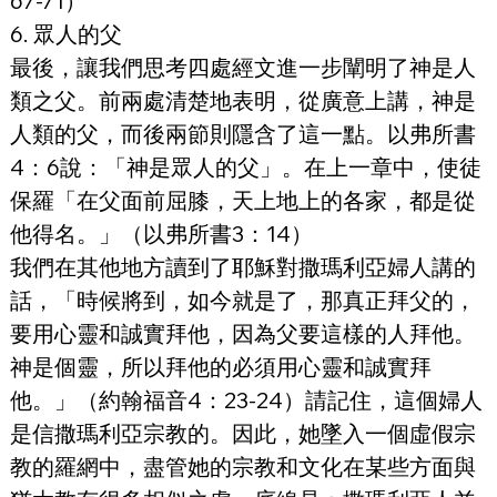
67-71）
6. 眾人的父
最後，讓我們思考四處經文進一步闡明了神是人
類之父。前兩處清楚地表明，從廣意上講，神是
人類的父，而後兩節則隱含了這一點。以弗所書
4：6說：「神是眾人的父」。在上一章中，使徒
保羅「在父面前屈膝，天上地上的各家，都是從
他得名。」（以弗所書3：14）
我們在其他地方讀到了耶穌對撒瑪利亞婦人講的
話，「時候將到，如今就是了，那真正拜父的，
要用心靈和誠實拜他，因為父要這樣的人拜他。
神是個靈，所以拜他的必須用心靈和誠實拜
他。」（約翰福音4：23-24）請記住，這個婦人
是信撒瑪利亞宗教的。因此，她墜入一個虛假宗
教的羅網中，盡管她的宗教和文化在某些方面與