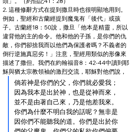
頭」。（約伯記41：28）
2. 這種修辭方式在提到撒旦時也很明顯地用到。
例如，聖經和古蘭經提到魔鬼有「後代」或孩
子。古蘭經18：50說，撒旦「他本是精靈，所以
違背他的主的命令。他和他的子孫，是你們的仇
敵，你們卻捨我而以他們為保護者嗎？不義者的
倒行逆施真惡劣！」注意，聖經用類似的形像來
描述了撒但。我們在約翰福音8：42-44中讀到耶
穌與猶太宗教領袖的激烈交流，耶穌對他們說，
倘若神是你們的父，你們就必愛我；
因為我本是出於神，也是從神而來，
並不是由著自己來，乃是他差我來。
你們為什麼不明白我的話呢？無非是
因你們不能聽我的道。你們是出於你
們的父魔鬼，你們父的私欲你們偏要