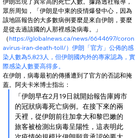
伊朗出現了異常高的死亡人數。據路透社報導，
眾所周知，「伊朗是中東的疫情爆發中心，因為
該地區報告的大多數病例要麼是來自伊朗，要麼
是從去過該國的人那裡感染病毒。」
（
https://globalnews.ca/news/6644697/coron
avirus-iran-death-toll/）伊朗「官方」公佈的感
染人數為5,823人，但伊朗國內外的專家認為，實
際感染人數要高得多。
在伊朗，病毒最初的傳播遭到了官方的否認和掩
蓋。阿夫卡米博士指出：
「伊朗早在2月19日就開始報告庫姆市
的冠狀病毒死亡病例。在接下來的兩
天裡，從伊朗前往加拿大和黎巴嫩的
旅客被檢測出病毒呈陽性，這表明此
次疫情的規模比伊朗願意承認的要大