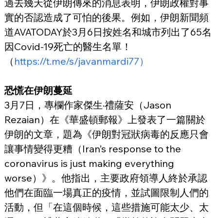
過去幾天從伊朗傳來的消息表明，伊朗政權對事
實的否認造成了可怕的後果。例如，伊朗新聞頻
道AVATODAY於3月6日按姓名和城市列出了65名
因Covid-19死亡的醫生名單！
（
https://t.me/s/javanmardi77）
恐慌在伊朗蔓延
3月7日，專欄作家傑生·禮薩安（Jason 
Rezaian）在《華盛頓郵報》上發表了一篇關於
伊朗的文章，題為《伊朗對冠狀病毒的反應只會
讓事情變得更糟（Iran’s response to the 
coronavirus is just making everything 
worse）》。他指出，主要政府領導人終於承認
他們在面臨一場真正的疫情，並試圖限制人們的
活動，但「在這個時候，這些措施可能太少、太