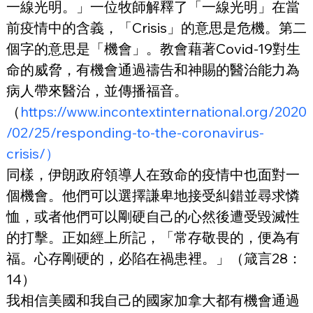
一線光明。」一位牧師解釋了「一線光明」在當
前疫情中的含義，「Crisis」的意思是危機。第二
個字的意思是「機會」。教會藉著Covid-19對生
命的威脅，有機會通過禱告和神賜的醫治能力為
病人帶來醫治，並傳播福音。
（
https://www.incontextinternational.org/2020
/02/25/responding-to-the-coronavirus-
crisis/）
同樣，伊朗政府領導人在致命的疫情中也面對一
個機會。他們可以選擇謙卑地接受糾錯並尋求憐
恤，或者他們可以剛硬自己的心然後遭受毀滅性
的打擊。正如經上所記，「常存敬畏的，便為有
福。心存剛硬的，必陷在禍患裡。」（箴言28：
14）
我相信美國和我自己的國家加拿大都有機會通過