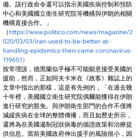
備。該行政命令還可以指示美國疾病控制和預防
中心和美國國立衛生研究院等機構與伊朗的相關
機構直接合作。」
（
https://www.politico.com/news/magazine/2
020/03/03/iran-used-to-be-better-at-
handling-epidemics-then-came-coronavirus-
119651）
按常理說，德黑蘭似乎極不可能願意接受美國的
援助，然而，正如阿夫卡米在《政客》雜誌上的
文章中指出的那樣，這是有先例的，「在過去幾
十年裡，美國國立衛生研究院偶爾能獲得在伊朗
進行研究的豁免。與伊朗衛生部門的合作不僅將
減緩疾病在全球的整體傳播，而且如歷史所示，
還將為在美國遏制冠狀病毒的循證政策和治療提
供信息。當前美國政府伸出援手的風險很小，因