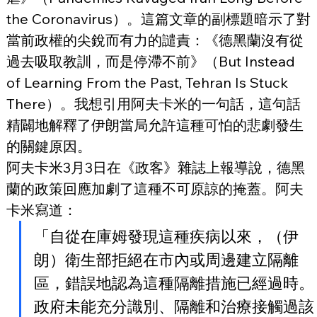
the Coronavirus）。這篇文章的副標題暗示了對
當前政權的尖銳而有力的譴責：《德黑蘭沒有從
過去吸取教訓，而是停滯不前》（But Instead 
of Learning From the Past, Tehran Is Stuck 
There）。我想引用阿夫卡米的一句話，這句話
精闢地解釋了伊朗當局允許這種可怕的悲劇發生
的關鍵原因。
阿夫卡米3月3日在《政客》雜誌上報導說，德黑
蘭的政策回應加劇了這種不可原諒的掩蓋。阿夫
卡米寫道：
「自從在庫姆發現這種疾病以來，（伊
朗）衛生部拒絕在市內或周邊建立隔離
區，錯誤地認為這種隔離措施已經過時。
政府未能充分識別、隔離和治療接觸過該