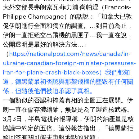
大外交部長弗朗索瓦·菲力浦·尚帕涅（Francois-
Philippe Champagne）的話說：「加拿大已敦
促伊朗進行全面和獨立的調查。…到目前為止，
伊朗一直拒絕交出飛機的黑匣子…我一直在說，
公開透明是最好的解決方法…」
（
https://nationalpost.com/news/canada/in-
ukraine-canadian-foreign-minister-pressures-
iran-for-plane-crash-black-boxes）我們都知
道，德黑蘭最初否認與那架飛機的墜毀有任何關
係，但隨後他們被迫承認了真相。
一個類似的否認和掩蓋真相的企圖正在展開。伊
朗一直在儲存濃縮鈾，無疑是為了製造核武器。
3月3日，半島電視台報導稱，伊朗的鈾產量是核
協議中約定的五倍。這份報告指出，「德黑蘭拒
絕回答有關可能未申報地點的問題」。