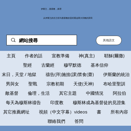
伊斯兰，基督教，真理
从伊斯兰的古兰经与基督教的圣经看这两大宗教的异同
其他語文
主頁
作者的話
宣教準備
神(真主)
耶穌(爾撒)
聖經
古蘭經
穆罕默德
基本信仰
末日，天堂 / 地獄
禱告(拜)施捨(課)禁食(齋)
伊斯蘭的統治
男與女
聖戰
宗教初期
天使(天神)
布哈里聖訓
敵基督
倫理，生活
其它主題
中國情況
阿拉伯
每天為穆斯林禱告
印度教
穆斯林成為基督徒的見證集
其它推薦網址
視頻（中文字幕）videos
書
所有內容
聯絡我們
答問