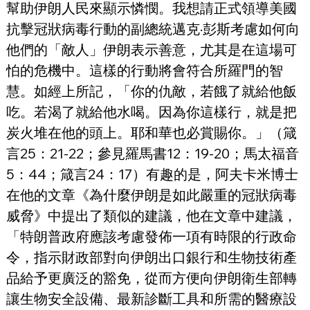
幫助伊朗人民來顯示憐憫。我想請正式領導美國
抗擊冠狀病毒行動的副總統邁克·彭斯考慮如何向
他們的「敵人」伊朗表示善意，尤其是在這場可
怕的危機中。這樣的行動將會符合所羅門的智
慧。如經上所記，「你的仇敵，若餓了就給他飯
吃。若渴了就給他水喝。因為你這樣行，就是把
炭火堆在他的頭上。耶和華也必賞賜你。」（箴
言25：21-22；參見羅馬書12：19-20；馬太福音
5：44；箴言24：17）有趣的是，阿夫卡米博士
在他的文章《為什麼伊朗是如此嚴重的冠狀病毒
威脅》中提出了類似的建議，他在文章中建議，
「特朗普政府應該考慮發佈一項有時限的行政命
令，指示財政部對向伊朗出口銀行和生物技術產
品給予更廣泛的豁免，從而方便向伊朗衛生部轉
讓生物安全設備、最新診斷工具和所需的醫療設