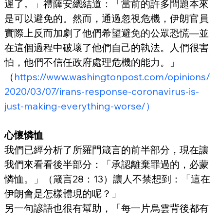
遲了。」禮薩安總結道：「當前的許多問題本來
是可以避免的。然而，通過忽視危機，伊朗官員
實際上反而加劇了他們希望避免的公眾恐慌—並
在這個過程中破壞了他們自己的執法。人們很害
怕，他們不信任政府處理危機的能力。」
（
https://www.washingtonpost.com/opinions/
2020/03/07/irans-response-coronavirus-is-
just-making-everything-worse/）
心懷憐恤
我們已經分析了所羅門箴言的前半部分，現在讓
我們來看看後半部分：「承認離棄罪過的，必蒙
憐恤。」（箴言28：13）讓人不禁想到：「這在
伊朗會是怎樣體現的呢？」
另一句諺語也很有幫助，「每一片烏雲背後都有