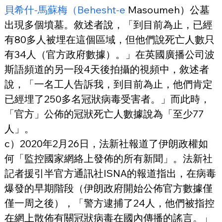
貝希什-馬蘇梅（Behesht-e
 Masoumeh）公墓
出現多個墳墓。敘述者說，「到目前為止，已經
有80多人被埋在這個區域，但他們說死亡人數只
有34人（官方政府數據）。」在英國廣播公司波
斯語頻道的另一段4天後拍攝的視頻中，敘述者
說，「一名工人告訴我，到目前為止，他們肯定
已經埋了250多名冠狀病毒受害者。」而此時，
「官方」公佈的冠狀死亡人數據說為「至少77
人」。
c）2020年2月26日，法新社報道了伊朗政權如
何「監控國家網絡上發佈的所有新聞」。法新社
記者援引半官方通訊社ISNA的報道指出，在病毒
爆發的早期階段（伊朗政府開始公佈官方數據僅
僅一周之後），「警方逮捕了24人，他們被指控
在網上散佈有關冠狀病毒在國內傳播的謠言。」