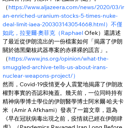
（
https://www.aljazeera.com/news/2020/03/ir
an-enriched-uranium-stocks-5-times-nuke-
deal-limit-iaea-200303143054668.html）不僅
如此，拉斐爾·奧菲克（Raphael
 Ofek）還講述
了最近從伊朗流出的一份檔案如何「揭露了伊朗
關於德黑蘭核武器專案的赤裸裸的謊言」。
（
https://www.jns.org/opinion/what-the-
smuggled-archive-tells-us-about-irans-
nuclear-weapons-project/）
然而，Covid-19疫情更令人震驚地揭露了伊朗政
權對事實的否認和掩蓋。幾天前，一位同時持有
精神病學博士學位的伊朗醫學博士阿米爾·哈夫卡
米（Amir A Afkhami）發表了一篇文章，題為
《早在冠狀病毒出現之前，疫情就已經在伊朗肆
虐》（Pandemics Ravaged Iran Long Before 