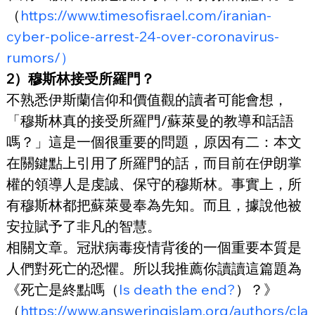
（
https://www.timesofisrael.com/iranian-
cyber-police-arrest-24-over-coronavirus-
rumors/）
2）穆斯林接受所羅門？
不熟悉伊斯蘭信仰和價值觀的讀者可能會想，
「穆斯林真的接受所羅門/蘇萊曼的教導和話語
嗎？」這是一個很重要的問題，原因有二：本文
在關鍵點上引用了所羅門的話，而目前在伊朗掌
權的領導人是虔誠、保守的穆斯林。事實上，所
有穆斯林都把蘇萊曼奉為先知。而且，據說他被
安拉賦予了非凡的智慧。
相關文章。冠狀病毒疫情背後的一個重要本質是
人們對死亡的恐懼。所以我推薦你讀讀這篇題為
《死亡是終點嗎（
Is death the end?
）？》
（
https://www.answeringislam.org/authors/cla