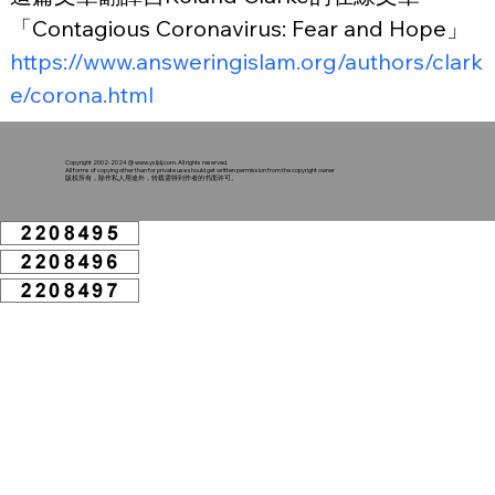
「Contagious Coronavirus: Fear and Hope」
https://www.answeringislam.org/authors/clark
e/corona.html
Copyright 2002-2024 @
www.ysljdj.com
. All rights reserved.
All forms of copying other than for private use should get written permission from the copyright owner
版权所有，除作私人用途外，转载需得到作者的书面许可。