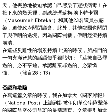
天，他丟臉地被迫承認自己感染了冠狀病毒！在
接下來的幾天裡，副總統瑪蘇梅·埃卜特卡爾
（Masoumeh Ebtekar）和其他23名議員被感
染，迫使政府關閉議會。此外，其他鄰國也關閉
了與伊朗的邊境。因為國際制裁，伊朗經濟持續
崩潰。
在這些災難性的場景持續上演的時候，所羅門的
一句充滿智慧的話語似乎很貼切：「遮掩自己罪
過的、必不亨通。承認離棄罪過的、必蒙憐
恤。」（箴言28：13）
否認和欺騙
在寫這篇文章的時候，我在加拿大《國家郵報》
（National Post）上讀到對被伊朗革命衛隊擊落
的國際航空公司航班的最新調查。文章援引加拿