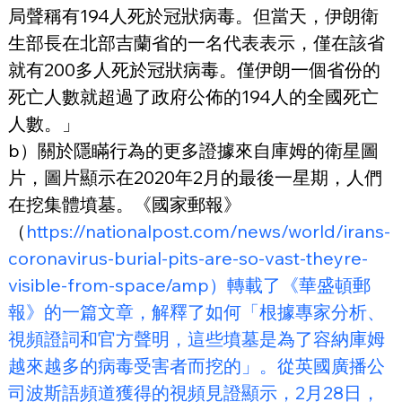
局聲稱有194人死於冠狀病毒。但當天，伊朗衛
生部長在北部吉蘭省的一名代表表示，僅在該省
就有200多人死於冠狀病毒。僅伊朗一個省份的
死亡人數就超過了政府公佈的194人的全國死亡
人數。」
b）關於隱瞞行為的更多證據來自庫姆的衛星圖
片，圖片顯示在2020年2月的最後一星期，人們
在挖集體墳墓。《國家郵報》
（
https://nationalpost.com/news/world/irans-
coronavirus-burial-pits-are-so-vast-theyre-
visible-from-space/amp）轉載了《華盛頓郵
報》的一篇文章，解釋了如何「根據專家分析、
視頻證詞和官方聲明，這些墳墓是為了容納庫姆
越來越多的病毒受害者而挖的」。從英國廣播公
司波斯語頻道獲得的視頻見證顯示，2月28日，