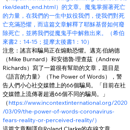
rke/death_end.html）的文章。魔鬼掌握著死亡
的力量，在我們的一生中奴役我們，使我們對死
亡充滿恐懼，而這篇文章解釋了耶穌基督如何廢
除死亡，並將我們從魔鬼手中解救出來。（希伯
來書2：14-15；提摩太後書1：10）
注意：謠言和騙局正在煽動恐懼。邁克·伯納德
（Mike Burnard）和安德魯·理查茲（Andrew 
Richards）寫了一篇很有幫助的文章，題目是
《語言的力量》（The Power of Words），警
告人們小心社交媒體上的66個騙局。「目前在社
交媒體上流傳著超過66個不同的騙局。」
（
https://www.incontextinternational.org/2020
/03/09/the-power-of-words-coronavirus-
fears-reality-or-perceived-reality/）
這篇文章翻譯自Roland Clarke的在線文章