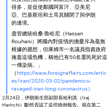
得多，並促使鄰國阿富汗、亞美尼
亞、巴基斯坦和土耳其關閉了與伊朗
的邊境。
盡管總統哈桑·魯哈尼（Hassan 
Rouhani）將國內對疫情的擔憂斥為毫無
根據的臆想，但庫姆市一名議員指責政府
掩蓋這場危機，稱他已有50名選民死於
一傳染病。」
（
https://www.foreignaffairs.com/artic
es/iran/2020-03-02/pandemics-
ravaged-iran-long-coronavirus）
2月24日，伊朗衛生部副部長哈利其（Iraj 
Harirchi）斷然否認了這些病例報告。就在第二