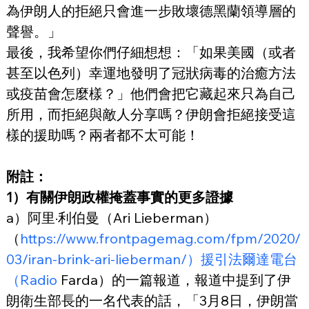
為伊朗人的拒絕只會進一步敗壞德黑蘭領導層的
聲譽。」
最後，我希望你們仔細想想：「如果美國（或者
甚至以色列）幸運地發明了冠狀病毒的治癒方法
或疫苗會怎麼樣？」他們會把它藏起來只為自己
所用，而拒絕與敵人分享嗎？伊朗會拒絕接受這
樣的援助嗎？兩者都不太可能！
附註：
1）有關伊朗政權掩蓋事實的更多證據
a）阿里·利伯曼（Ari Lieberman）
（
https://www.frontpagemag.com/fpm/2020/
03/iran-brink-ari-lieberman/）援引法爾達電台
（Radio
 Farda）的一篇報道，報道中提到了伊
朗衛生部長的一名代表的話，「3月8日，伊朗當