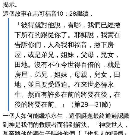
揭示。
這個故事在馬可福音10：28繼續，
「彼得就對他說，看哪，我們已經撇
下所有的跟從你了。耶穌說，我實在
告訴你們，人為我和福音，撇下房
屋，或是弟兄，姐妹，父母，兒女，
田地。沒有不在今世得百倍的，就是
房屋，弟兄，姐妹，母親，兒女，田
地，並且要受逼迫。在來世必得永
生。然而有許多在前的將要在後，在
後的將要在前。」（第28—31節）
一個人如何能繼承永生，這個謎題最終通過認識
到神是我們的救贖者而得到解決。「神愛世人，
甚至將他的獨生子賜給他們【『作多人的贖價』