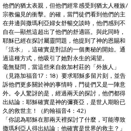
他們的猶太表親，但他們經常感受到猶太人種族/
宗教偏見的衝擊。的確，當門徒們看到他們的主
在井邊與撒瑪利亞婦女舒暢交談時，他們感到不
自在—顯然這超出了他們的舒適區。與此同時，
耶穌已經在探討屬靈問題，他提到了神的恩賜和
「活水」，這確實是對話的一個奧秘的開始。通
過這種方式，他吸引了她對永生的渴望。
毫無疑問，當這些來自敘加村莊的「外族人」
（見路加福音17：18）要求耶穌多留片刻，並告
訴他們更多關於神的事情時，門徒們又是一陣意
外。令人驚訝的是，經過兩天的探討，他們都得
出結論：耶穌確實是神的彌賽亞，是世人期盼已
久的救世主！（約翰福音4：42）
「你認為耶穌在那兩天裡探討了什麼，可能導致
撒瑪利亞人得出結論：他確實是世界的救主？」