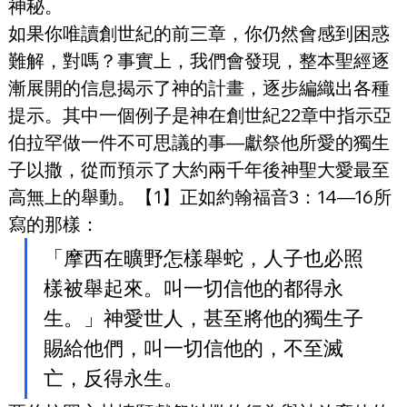
神秘。
如果你唯讀創世紀的前三章，你仍然會感到困惑
難解，對嗎？事實上，我們會發現，整本聖經逐
漸展開的信息揭示了神的計畫，逐步編織出各種
提示。其中一個例子是神在創世紀22章中指示亞
伯拉罕做一件不可思議的事—獻祭他所愛的獨生
子以撒，從而預示了大約兩千年後神聖大愛最至
高無上的舉動。【1】正如約翰福音3：14—16所
寫的那樣：
「摩西在曠野怎樣舉蛇，人子也必照
樣被舉起來。叫一切信他的都得永
生。」神愛世人，甚至將他的獨生子
賜給他們，叫一切信他的，不至滅
亡，反得永生。