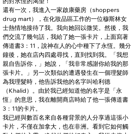
的對永恆的渴望！
還有一次，我進入一家啟康藥房（shoppers 
drug mart），在化妝品區工作的一位穆斯林女
士熱情地接待了我。我向她回以微笑。然後，我
們交流了幾句話，我給了她一張卡片，上面寫著
傳道書3：11，說神在人的心中種下了永恆。幾分
鐘後，她在店內四處尋找，直到找到我。「我想
親自告訴你，」她說，「我非常感謝你給我的那
張卡片。」另一次類似的遭遇發生在一個理髮師
為我理髮時，他告訴我他的名字叫哈利德
（Khalid）。由於我已經知道他的名字是「永
恆」的意思，我在離開商店時給了他一張傳道書
3：11的卡片。
我已經與數百名來自各種背景的人分享過這張小
卡片，不僅在加拿大，也在非洲。看到它如何觸