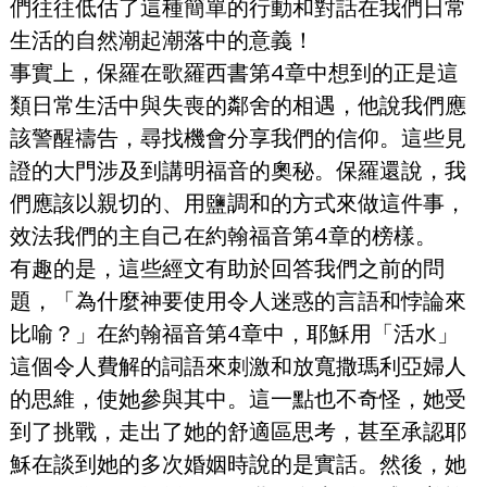
們往往低估了這種簡單的行動和對話在我們日常
生活的自然潮起潮落中的意義！
事實上，保羅在歌羅西書第4章中想到的正是這
類日常生活中與失喪的鄰舍的相遇，他說我們應
該警醒禱告，尋找機會分享我們的信仰。這些見
證的大門涉及到講明福音的奧秘。保羅還說，我
們應該以親切的、用鹽調和的方式來做這件事，
效法我們的主自己在約翰福音第4章的榜樣。
有趣的是，這些經文有助於回答我們之前的問
題，「為什麼神要使用令人迷惑的言語和悖論來
比喻？」在約翰福音第4章中，耶穌用「活水」
這個令人費解的詞語來刺激和放寬撒瑪利亞婦人
的思維，使她參與其中。這一點也不奇怪，她受
到了挑戰，走出了她的舒適區思考，甚至承認耶
穌在談到她的多次婚姻時說的是實話。然後，她