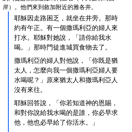
岸）。他們來到敘加附近的雅各井。
耶穌因走路困乏，就坐在井旁。那時
約有午正。有一個撒瑪利亞的婦人來
打水。耶穌對她說，「請你給我水
喝。」那時門徒進城買食物去了。
撒瑪利亞的婦人對他說，「你既是猶
太人，怎麼向我一個撒瑪利亞婦人要
水喝呢？」原來猶太人和撒瑪利亞人
沒有來往。
耶穌回答說，「你若知道神的恩賜，
和對你說給我水喝的是誰，你必早求
他，他也必早給了你活水。」