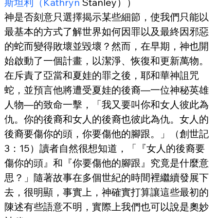
斯坦利（Kathryn
 Stanley））
神是否刻意只選擇揭示某些細節，使我們只能以
最基本的方式了解世界如何因罪以及最終因邪惡
的蛇而變得敗壞並毀壞？然而，在早期，神也開
始啟動了一個計畫，以潔淨、恢復和更新萬物。
在斥責了亞當和夏娃的罪之後，耶和華神詛咒
蛇，並預言他將遭受夏娃的後裔—一位神秘英雄
人物—的致命一擊，「我又要叫你和女人彼此為
仇。你的後裔和女人的後裔也彼此為仇。女人的
後裔要傷你的頭，你要傷他的腳跟。」（創世記
3：15）讀者自然很想知道，「『女人的後裔要
傷你的頭』和『你要傷他的腳跟』究竟是什麼意
思？」隨著故事在多個世紀的時間裡繼續發展下
去，很明顯，事實上，神確實打算讓這些最初的
陳述有些語意不明，實際上我們也可以說是奧妙