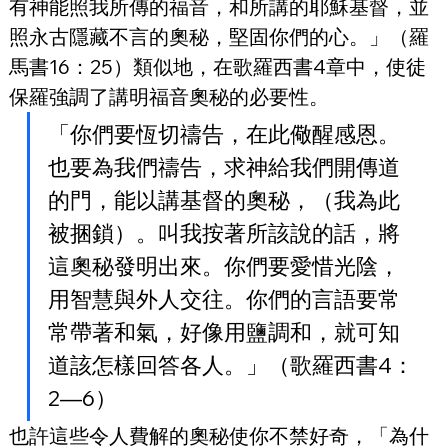
有神能照我所傳的福音，和所講的耶穌基督，並
照永古隱藏不言的奧秘，堅固你們的心。」（羅
馬書16：25）類似地，在歌羅西書4章中，使徒
保羅強調了講明福音奧秘的必要性。
「你們要恆切禱告，在此儆醒感恩。
也要為我們禱告，求神給我們開傳道
的門，能以講基督的奧秘，（我為此
被捆鎖）。叫我按著所該說的話，將
這奧秘發明出來。你們要愛惜光陰，
用智慧與外人交往。你們的言語要常
常帶著和氣，好像用鹽調和，就可知
道該怎樣回答各人。」（歌羅西書4：
2—6）
也許這些令人費解的奧秘使你不禁好奇，「為什