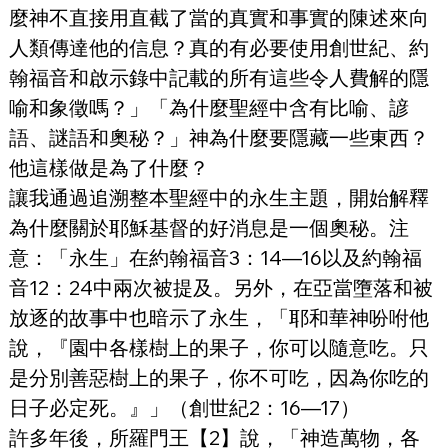
麼神不直接用直截了當的真實和事實的陳述來向
人類傳達他的信息？真的有必要使用創世紀、約
翰福音和啟示錄中記載的所有這些令人費解的隱
喻和象徵嗎？」「為什麼聖經中含有比喻、諺
語、謎語和奧秘？」神為什麼要隱藏一些東西？
他這樣做是為了什麼？
讓我通過追溯整本聖經中的永生主題，開始解釋
為什麼關於耶穌基督的好消息是一個奧秘。注
意：「永生」在約翰福音3：14—16以及約翰福
音12：24中兩次被提及。另外，在亞當墮落和被
放逐的故事中也暗示了永生，「耶和華神吩咐他
說，『園中各樣樹上的果子，你可以隨意吃。只
是分別善惡樹上的果子，你不可吃，因為你吃的
日子必定死。』」（創世紀2：16—17）
許多年後，所羅門王【2】說，「神造萬物，各