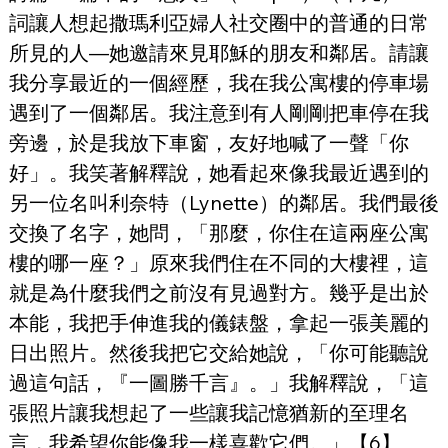
詞讓人想起撒瑪利亞婦人社交圈中的普通的日常
所見的人—她邀請來見耶穌的朋友和鄰居。請讓
我分享最近的一個經歷，我在我公寓樓的停車場
遇到了一個鄰居。我注意到有人剛剛把車停在我
旁邊，於是我放下車窗，友好地喊了一聲「你
好」。我笑著解釋說，她看起來像我最近遇到的
另一位名叫利奈特（Lynette）的鄰居。我們最後
交換了名字，她問，「那麼，你住在這兩座公寓
樓的哪一座？」原來我們住在不同的大樓裡，這
就是為什麼我們之前沒有見過對方。幾乎是出於
本能，我把手伸進我的儀錶盤，拿起一張美麗的
日出照片。然後我把它交給她說，「你可能聽說
過這句話，『一圖勝千言』。」我解釋說，「這
張照片讓我想起了一些讓我記憶猶新的至理名
言，我希望你能像我一樣喜歡它們。」【6】