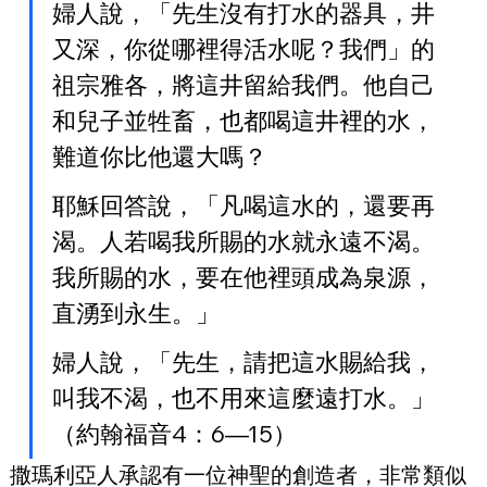
婦人說，「先生沒有打水的器具，井
又深，你從哪裡得活水呢？我們」的
祖宗雅各，將這井留給我們。他自己
和兒子並牲畜，也都喝這井裡的水，
難道你比他還大嗎？
耶穌回答說，「凡喝這水的，還要再
渴。人若喝我所賜的水就永遠不渴。
我所賜的水，要在他裡頭成為泉源，
直湧到永生。」
婦人說，「先生，請把這水賜給我，
叫我不渴，也不用來這麼遠打水。」
（約翰福音4：6—15）
撒瑪利亞人承認有一位神聖的創造者，非常類似