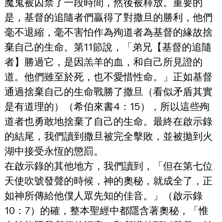
魔鬼被囚禁了一段時間，然後被釋放。重要的
是，基督的追隨者們贏得了對撒旦的勝利，他們
毫不退縮，毫不害怕作為殉道者為基督的緣故捨
棄自己的生命。第11節說，「弟兄【基督的追隨
者】勝過它，是因羔羊的血，和自己所見證的
道。他們雖至於死，也不愛惜性命。」正如基督
通過捨棄自己的生命戰勝了撒旦（看似矛盾其實
是有道理的）（希伯來書4：15），所以這些殉
道者也勇敢地捨棄了自己的生命。最終在啟示錄
的結尾，我們讀到撒旦被完全擊敗，並被拋到火
湖中接受永恆的懲罰。
在啟示錄的其他地方，我們讀到，「但在第七位
天使吹號發聲的時候，神的奧秘，就成全了，正
如神所傳給他僕人眾先知的佳音。」（啟示錄
10：7）的確，整本聖經中都隱含著奧秘，「惟