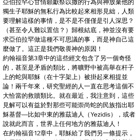
亞伯拉罕心甘情願獻祭以撒的行為與神放棄他的
獨生子耶穌的無私行為比較起來相形見絀，人類
要理解這樣的事情，是不是不僅僅是引人深思？
（甚至令人難以置信？）歸根結底，神並沒有要
求亞伯拉罕做這種不可思議的事，而是神自己這
麼做了。這正是我們敬畏神的原因！
約翰福音第3章中的這些經文包含了另一個奇怪
的，甚至是矛盾的類比，將曠野中被高舉在杆子
上的蛇與耶穌（在十字架上）被掛起來相提並
論！兩千年來，研究聖經的人一直在思考這個不
大恰當的救贖類比。就在最近，我注意到，這些
見解可以有益於對那些可能崇尚蛇的民族指出耶
穌基督—比如中東的雅茲迪人（Yezidis），或者
說就此而言，世界上任何地方的雅茲迪人！
在約翰福音12章中，耶穌給了我們另一條提示，