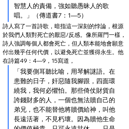
智慧人的責備，強如聽愚昧人的歌
唱。」（傳道書7：1—5）
詩人寫了一首詩歌，暗指這一深刻的悖論，根源
於我們人類對死亡的厭惡/反感。像所羅門一樣，
詩人強調每個人都會死亡，但人類本能地會願意
付出幾乎任何代價，以避免死亡並獲得永生。他
在詩篇49：4—9，15寫道，
「我要側耳聽比喻，用琴解謎語。在
患難的日子，奸惡隨我腳跟，四面環
繞我，我何必懼怕。那些倚仗財貨自
誇錢財多的人，一個也無法贖自己的
弟兄，也不能替他將贖價給神，叫他
長遠活著，不見朽壞。因為贖他生命
的價值極貴，只可永遠甘休。…只是