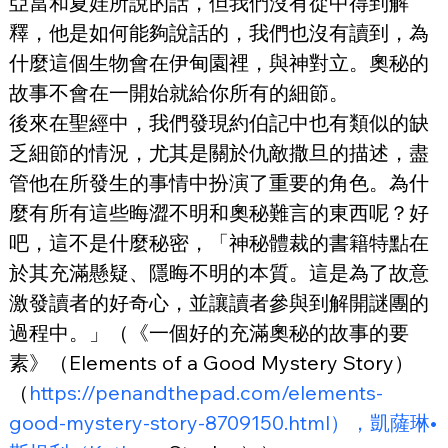
亞當和夏娃所說的話，但我們沒有從中得到解
釋，他是如何能夠說話的，我們也沒有讀到，為
什麼這個生物會在伊甸園裡，與神對立。奧秘的
故事不會在一開始就給你所有的細節。
後來在聖經中，我們發現約伯記中也有類似的缺
乏細節的情況，尤其是關於仇敵撒旦的描述，盡
管他在所發生的事情中扮演了重要的角色。為什
麼有所有這些晦澀不明和奧秘難言的東西呢？好
吧，這不是什麼秘密，「神秘體裁的書籍特點在
於其充滿懸疑、隱晦不明的本質。這是為了故意
激發讀者的好奇心，並讓讀者參與到解開謎團的
過程中。」（《一個好的充滿奧秘的故事的要
素》（Elements of a Good Mystery Story）
（
https://penandthepad.com/elements-
good-mystery-story-8709150.html），凱薩琳•