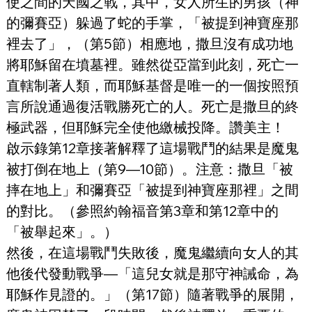
使之間的天國之戰，其中，女人所生的男孩（神
的彌賽亞）躲過了蛇的手掌，「被提到神寶座那
裡去了」，（第5節）相應地，撒旦沒有成功地
將耶穌留在墳墓裡。雖然從亞當到此刻，死亡一
直轄制著人類，而耶穌基督是唯一的一個按照預
言所說通過復活戰勝死亡的人。死亡是撒旦的終
極武器，但耶穌完全使他繳械投降。讚美主！
啟示錄第12章接著解釋了這場戰鬥的結果是魔鬼
被打倒在地上（第9—10節）。注意：撒旦「被
摔在地上」和彌賽亞「被提到神寶座那裡」之間
的對比。（參照約翰福音第3章和第12章中的
「被舉起來」。）
然後，在這場戰鬥失敗後，魔鬼繼續向女人的其
他後代發動戰爭—「這兒女就是那守神誡命，為
耶穌作見證的。」（第17節）隨著戰爭的展開，