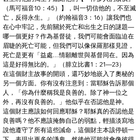
（馬可福音10：45）】，叫一切信他的，不至滅
亡，反得永生。」（約翰福音3：16）讓我們也
在心中牢記，先前關於死亡和出生之日的謎題—
哪一個更好？作為基督徒，我們可能會面臨迫在
眉睫的死亡可能，但我們可以像保羅那樣見證，
死亡是更有「益處…情願離世與基督同在。因為
這是好得無比的。」（腓立比書1：21—23）
在這個財主故事的開頭，還巧妙地嵌入了奧秘的
另一個方面。你有沒有注意到：當耶穌告訴那個
人，「你為什麼稱我是良善的。除了神一位之
外，再沒有良善的。」他似乎在否認他是神。
這個財主應該如何回應耶穌？耶穌真的否認他是
良善嗎？他不應該掩飾自己的弱點，輕描淡寫地
說他遵守了所有這些誡命，這個財主本該停頓一
下，表現出更多的謙卑。然後他可能就會像彼得