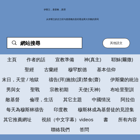
伊斯兰，基督教，真理
从伊斯兰的古兰经与基督教的圣经看这两大宗教的异同
其他語文
主頁
作者的話
宣教準備
神(真主)
耶穌(爾撒)
聖經
古蘭經
穆罕默德
基本信仰
末日，天堂 / 地獄
禱告(拜)施捨(課)禁食(齋)
伊斯蘭的統治
男與女
聖戰
宗教初期
天使(天神)
布哈里聖訓
敵基督
倫理，生活
其它主題
中國情況
阿拉伯
每天為穆斯林禱告
印度教
穆斯林成為基督徒的見證集
其它推薦網址
視頻（中文字幕）videos
書
所有內容
聯絡我們
答問