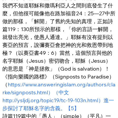
我們不知道耶穌和撒瑪利亞人之間到底發生了什
麼，但他很可能像他在路加福音24：25—27中所
做的那樣，「解開」了舊約先知的真理，正如詩
篇119：130所預示的那樣，「你的言語一解開，
就發出亮光，使愚人通達。」耶穌有沒有提到以
賽亞的預言，說彌賽亞會把神的光和救恩帶到地
極？（以賽亞書49：6）當然，這個預言與他的
名字耶穌（Jesus）密切吻合，耶穌（Jesus）
的意思是「神是拯救」（God is salvation）！
《指向樂國的路標》（Signposts to Paradise）
（
https://www.answeringislam.org/authors/cla
rke/signposts.html）（中文
http://ysljdj.org/topic19/tc-19-103n.html）進一
步探討了耶穌名字的含義。【5】
詩篇119篇中的「愚人」（simple）（平凡）一