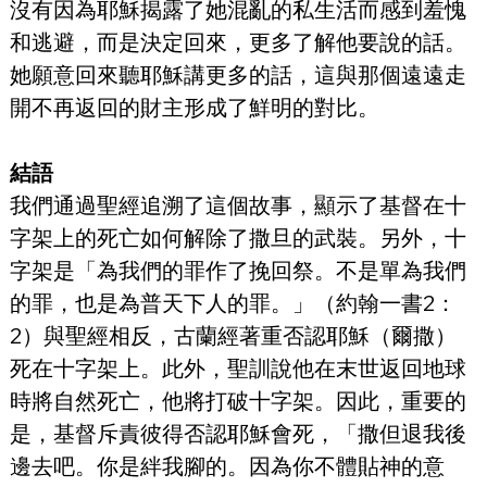
沒有因為耶穌揭露了她混亂的私生活而感到羞愧
和逃避，而是決定回來，更多了解他要說的話。
她願意回來聽耶穌講更多的話，這與那個遠遠走
開不再返回的財主形成了鮮明的對比。
結語
我們通過聖經追溯了這個故事，顯示了基督在十
字架上的死亡如何解除了撒旦的武裝。另外，十
字架是「為我們的罪作了挽回祭。不是單為我們
的罪，也是為普天下人的罪。」（約翰一書2：
2）與聖經相反，古蘭經著重否認耶穌（爾撒）
死在十字架上。此外，聖訓說他在末世返回地球
時將自然死亡，他將打破十字架。因此，重要的
是，基督斥責彼得否認耶穌會死，「撒但退我後
邊去吧。你是絆我腳的。因為你不體貼神的意