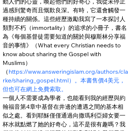
動人們的心靈，喚起他們的好奇心，我從未停止
過感到驚奇而且慨歎良深。有時，它還會觸發一
種持續的關係。這些經歷激勵我寫了一本探討人
類對不朽（immortality）的追求的小冊子，書名
為《每個基督徒需要知道的關於與穆斯林分享福
音的事情》（What every Christian needs to 
know about sharing the Gospel with 
Muslims）
（
https://www.answeringislam.org/authors/cla
rke/sharing_gospel.html）。本書售價4美元，
但也可在網上免費索取。
一個人不需要成為學者，也能看到我的經歷與約
翰福音第4章中基督在井邊的遭遇之間的基本相
似之處。看到耶穌僅僅通過向撒瑪利亞婦女要一
杯水就點燃了她的好奇心，這不是很有趣嗎？我