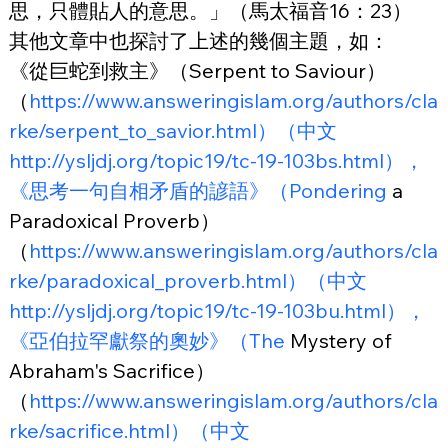
思，只體貼人的意思。」（馬太福音16：23）
其他文章中也探討了上述的幾個主題，如：
《從巨蛇到救主》（Serpent to Saviour）
（
https://www.answeringislam.org/authors/cla
rke/serpent_to_savior.html）（中文
http://ysljdj.org/topic19/tc-19-103bs.html），
《思考一句自相矛盾的諺語》（Pondering
 a 
Paradoxical Proverb）
（
https://www.answeringislam.org/authors/cla
rke/paradoxical_proverb.html）（中文
http://ysljdj.org/topic19/tc-19-103bu.html），
《亞伯拉罕獻祭的奧妙》（The
 Mystery of 
Abraham's Sacrifice）
（
https://www.answeringislam.org/authors/cla
rke/sacrifice.html）（中文