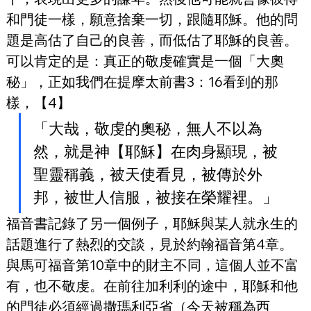
和門徒一樣，願意捨棄一切，跟隨耶穌。他的問
題是高估了自己的良善，而低估了耶穌的良善。
可以肯定的是：真正的敬虔確實是一個「大奧
秘」，正如我們在提摩太前書3：16看到的那
樣，【4】
「大哉，敬虔的奧秘，無人不以為
然，就是神【耶穌】在肉身顯現，被
聖靈稱義，被天使看見，被傳於外
邦，被世人信服，被接在榮耀裡。」
福音書記錄了另一個例子，耶穌與某人就永生的
話題進行了熱烈的交談，見於約翰福音第4章。
與馬可福音第10章中的財主不同，這個人並不富
有，也不敬虔。在前往加利利的途中，耶穌和他
的門徒必須經過撒瑪利亞省（今天被稱為西