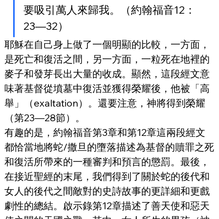
要吸引萬人來歸我。（約翰福音12：
23—32）
耶穌在自己身上做了一個明顯的比較，一方面，
是死亡和復活之間，另一方面，一粒死在地裡的
麥子和發芽長出大量的收成。顯然，這段經文意
味著基督從墳墓中復活並獲得榮耀後，他被「高
舉」（exaltation）。還要注意，神將得到榮耀
（第23—28節）。
有趣的是，約翰福音第3章和第12章這兩段經文
都恰當地將蛇/撒旦的墮落描述為基督的贖罪之死
和復活所帶來的一種審判和預言的懲罰。最後，
在接近聖經的末尾，我們得到了關於蛇的後代和
女人的後代之間敵對的史詩故事的更詳細和更戲
劇性的總結。啟示錄第12章描述了善天使和惡天