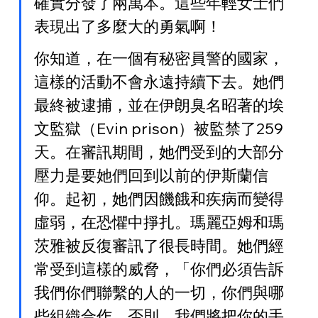
確實分發了兩萬本。這些年輕女士們
表現出了多麼大的勇氣啊！
你知道，在一個有秘密員警的國家，
這樣的活動不會永遠持續下去。她們
最終被逮捕，並在伊朗臭名昭著的埃
文監獄（Evin prison）被監禁了259
天。在審訊期間，她們受到的大部分
壓力是要她們回到以前的伊斯蘭信
仰。起初，她們因饑餓和疾病而變得
虛弱，在恐懼中掙扎。瑪麗亞姆和瑪
茨雅被反復審訊了很長時間。她們經
常受到這樣的威脅，「你們必須告訴
我們你們聯繫的人的一切，你們與哪
些組織合作。否則，我們將把你的手