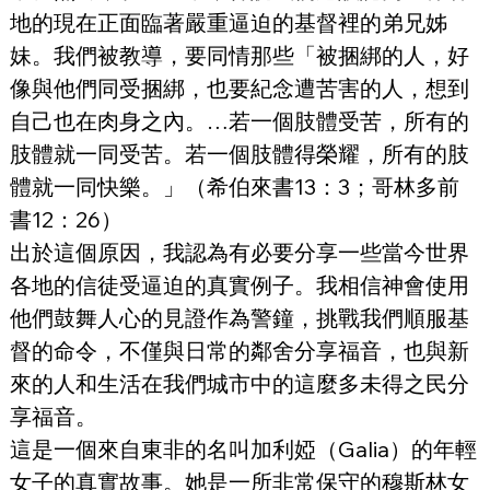
地的現在正面臨著嚴重逼迫的基督裡的弟兄姊
妹。我們被教導，要同情那些「被捆綁的人，好
像與他們同受捆綁，也要紀念遭苦害的人，想到
自己也在肉身之內。…若一個肢體受苦，所有的
肢體就一同受苦。若一個肢體得榮耀，所有的肢
體就一同快樂。」（希伯來書13：3；哥林多前
書12：26）
出於這個原因，我認為有必要分享一些當今世界
各地的信徒受逼迫的真實例子。我相信神會使用
他們鼓舞人心的見證作為警鐘，挑戰我們順服基
督的命令，不僅與日常的鄰舍分享福音，也與新
來的人和生活在我們城市中的這麼多未得之民分
享福音。
這是一個來自東非的名叫加利婭（Galia）的年輕
女子的真實故事。她是一所非常保守的穆斯林女