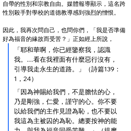
自帶的性別和宗教自由。媒體報導顯示，這名跨
性別殺手對學校的道德教導感到強烈的憎恨。
因此，我再次問自己，也問你們，「我是否準備
好為福音的緣故而受苦？」正如經上所說，
「耶和華啊，你已經鑒察我，認識
我。…看在我裡面有什麼惡行沒有，
引導我走永生的道路。」（詩篇139：
1，24）
「因為神賜給我們，不是膽怯的心，
乃是剛強，仁愛，謹守的心。你不要
以給我們的主作見證為恥，也不要以
我這為主被囚的為恥。總要按神的能
力，與我為福音同受苦難。」（提摩