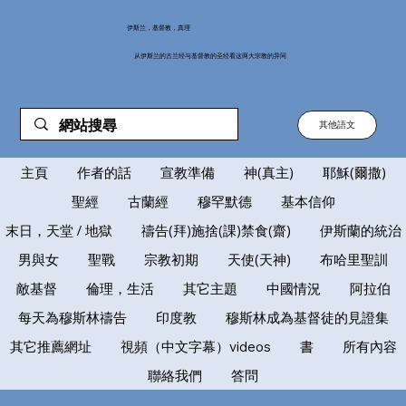
伊斯兰，基督教，真理
从伊斯兰的古兰经与基督教的圣经看这两大宗教的异同
其他語文
主頁
作者的話
宣教準備
神(真主)
耶穌(爾撒)
聖經
古蘭經
穆罕默德
基本信仰
末日，天堂 / 地獄
禱告(拜)施捨(課)禁食(齋)
伊斯蘭的統治
男與女
聖戰
宗教初期
天使(天神)
布哈里聖訓
敵基督
倫理，生活
其它主題
中國情況
阿拉伯
每天為穆斯林禱告
印度教
穆斯林成為基督徒的見證集
其它推薦網址
視頻（中文字幕）videos
書
所有內容
聯絡我們
答問