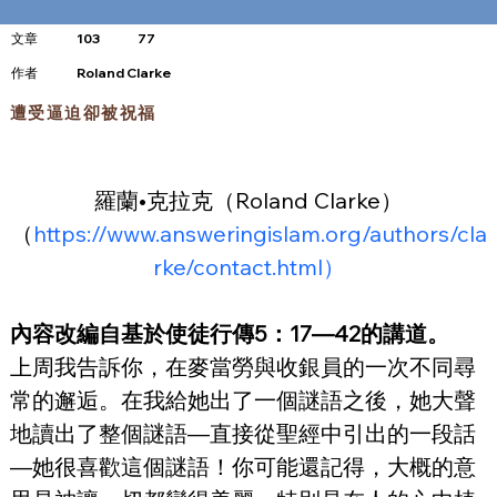
文章
103
77
​作者
Roland Clarke
遭受逼迫卻被祝福
羅蘭•克拉克（Roland Clarke）
（
https://www.answeringislam.org/authors/cla
rke/contact.html）
內容改編自基於使徒行傳5：17—42的講道。
上周我告訴你，在麥當勞與收銀員的一次不同尋
常的邂逅。在我給她出了一個謎語之後，她大聲
地讀出了整個謎語—直接從聖經中引出的一段話
—她很喜歡這個謎語！你可能還記得，大概的意