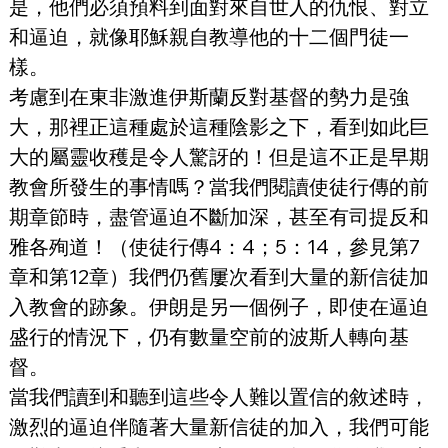
是，他們必須預料到面對來自世人的仇恨、對立
和逼迫，就像耶穌親自教導他的十二個門徒一
樣。
考慮到在東非激進伊斯蘭反對基督的勢力是強
大，那裡正這種處於這種陰影之下，看到如此巨
大的屬靈收穫是令人驚訝的！但是這不正是早期
教會所發生的事情嗎？當我們閱讀使徒行傳的前
期章節時，盡管逼迫不斷加深，甚至有司提反和
雅各殉道！（使徒行傳4：4；5：14，參見第7
章和第12章）我們仍舊屢次看到大量的新信徒加
入教會的跡象。伊朗是另一個例子，即使在逼迫
盛行的情況下，仍有數量空前的波斯人轉向基
督。
當我們讀到和聽到這些令人難以置信的敘述時，
激烈的逼迫伴隨著大量新信徒的加入，我們可能