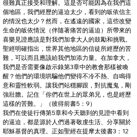
很難真正接受和理解。這是否可能因為在我們這
個地區，我們經歷的逼迫太少，看到的皈依信主
的情況也太少？然而，在遙遠的國家，這些改變
生命的皈依情況（伴隨著痛苦的逼迫）所帶來的
喜樂見證應該是對我們加拿大人的鼓勵和挑戰。
聖經明確指出，世界其他地區的信徒所經歷的苦
難，可以而且應該給我們加添力量。在加拿大，
我們是否需要像啟示錄第3章中的教會那樣被喚
醒？他們的環境哄騙他們變得不冷不熱、自鳴得
意和靈性軟弱。讓我們站穩腳跟，對抗魔鬼，剛
強壯膽。記住「你們在世上的眾弟兄，也是經歷
這樣的苦難。」（彼得前書5：9）
我們在使徒行傳第5章和今天聽到的見證中看到
的逼迫，都是源於人們過著敬虔生活、分享關於
耶穌基督的真理。正如聖經在提摩太後書3：12