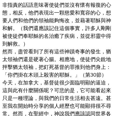
非指責的話語意味著使徒們並沒有懷有報復的心
態，相反，他們表現出一顆慈愛和寬容的心，想
要人們和他們的領袖能夠悔改，並藉著耶穌與神
和解。（我們還應該記住這個事實，許多人剛剛
被使徒們奉耶穌的名治癒了疾病，並從邪靈中得
到解救。）
然而，盡管看到了所有這些神蹟奇事的發生，猶
太領袖們還是硬著心腸。相應地，使徒們尖銳地
抨擊猶太領袖，把釘死基督的罪推到他們身上：
「你們掛在木頭上殺害的耶穌。」（第30節）
今天，在加拿大，基督徒很少面臨明顯的逼迫，
這與此有什麼關係呢？可悲的是，它可能看起來
只是一種理論，與我們的日常生活相去甚遠。甚
至我在開始時分享的個人經歷也可能顯得很不尋
常。然而，在聖經中，神說我們應該認同世界各