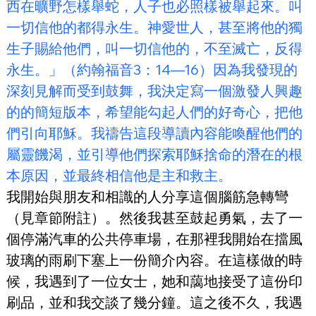
西在曠野怎樣舉蛇，人子也必照樣被舉起來。叫
一切信他的都得永生。神愛世人，甚至將他的獨
生子賜給他們，叫一切信他的，不至滅亡，反得
永生。」（約翰福音3：14—16）因為我發現的
深刻見解而受到鼓舞，我決定寫一個激發人興趣
的的簡短版本，希望能勾起人們的好奇心，把他
們引向耶穌。我禱告這段導讀內容能喚醒他們的
屬靈饑渴，並引導他們探索耶穌捨命的潛在的根
本原因，並最終相信他是主和救主。
我開始與朋友和相識的人分享這個腦筋急轉彎
（見章節附註）。然後我甚至鼓起勇氣，去了一
個停滿汽車的公共停車場，在那裡我開始在擋風
玻璃的雨刷下塞上一份簡介內容。在這樣做的時
候，我遇到了一位女士，她和藹地接受了這份印
刷品，並和我交談了幾分鐘。這之後不久，我遇