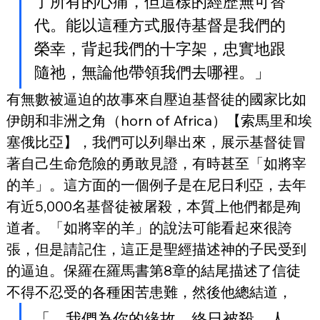
了所有的心痛，但這樣的經歷無可替
代。能以這種方式服侍基督是我們的
榮幸，背起我們的十字架，忠實地跟
隨祂，無論他帶領我們去哪裡。」
有無數被逼迫的故事來自壓迫基督徒的國家比如
伊朗和非洲之角（horn of Africa）【索馬里和埃
塞俄比亞】，我們可以列舉出來，展示基督徒冒
著自己生命危險的勇敢見證，有時甚至「如將宰
的羊」。這方面的一個例子是在尼日利亞，去年
有近5,000名基督徒被屠殺，本質上他們都是殉
道者。「如將宰的羊」的說法可能看起來很誇
張，但是請記住，這正是聖經描述神的子民受到
的逼迫。保羅在羅馬書第8章的結尾描述了信徒
不得不忍受的各種困苦患難，然後他總結道，
「…我們為你的緣故，終日被殺。人