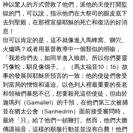
神以驚人的方式營救了他們，派他的天使打開監
獄的門，可以說，指示他們在大祭司的眼皮底下
去到聖殿，在那裡宣揚耶穌的死亡和復活的好消
息！
但可以肯定的是，這不就像進入馬蜂窩、獅穴、
火爐嗎？或者用基督教導中一個類似的明喻，
「我差你們去，如同羊進入狼群。所以你們要靈
巧像蛇，馴良像鴿子。」（馬太福音10：16）故
事的發展與耶穌所預言的一致：他的使徒們會受
到當局的憎恨和逼迫。以色列人裡最重要的長老
和領袖們暴怒不已，想要殺死這些使徒，但由於
迦瑪列（Gamaliel）的干預，在他們第三次被捕
並在猶太公會（Sanhedrin）面前接受審問時，
最終「只」給了他們一頓鞭打。然而，他們大膽
傳講福音，這樣的順服行動並並沒有白費！他們