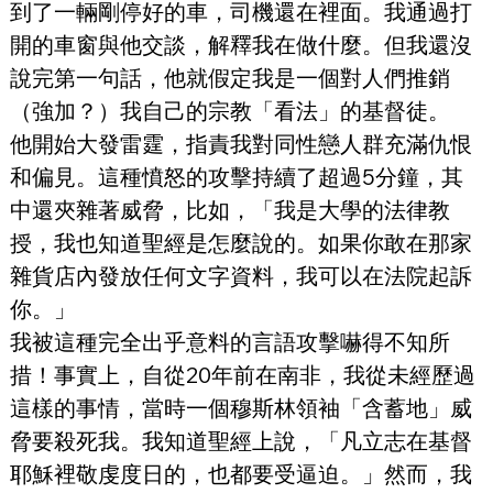
到了一輛剛停好的車，司機還在裡面。我通過打
開的車窗與他交談，解釋我在做什麼。但我還沒
說完第一句話，他就假定我是一個對人們推銷
（強加？）我自己的宗教「看法」的基督徒。
他開始大發雷霆，指責我對同性戀人群充滿仇恨
和偏見。這種憤怒的攻擊持續了超過5分鐘，其
中還夾雜著威脅，比如，「我是大學的法律教
授，我也知道聖經是怎麼說的。如果你敢在那家
雜貨店內發放任何文字資料，我可以在法院起訴
你。」
我被這種完全出乎意料的言語攻擊嚇得不知所
措！事實上，自從20年前在南非，我從未經歷過
這樣的事情，當時一個穆斯林領袖「含蓄地」威
脅要殺死我。我知道聖經上說，「凡立志在基督
耶穌裡敬虔度日的，也都要受逼迫。」然而，我