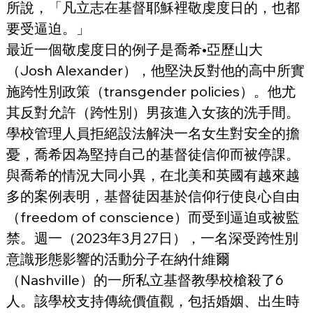
所說，「凡立志在基督耶穌裡敬虔度日的，也都
要受逼迫。」
最近一個敬虔度日的例子是喬希•亞歷山大
（Josh Alexander），他堅決反對他的高中所實
施跨性別政策（transgender policies）。他尤
其反對允許（跨性別）男孩進入女孩的洗手間。
學校管理人員拒絕設法解決一名女生對安全的擔
憂，喬希因為堅持自己的基督徒信仰而被停課。
與喬希的情況大同小異，在北美和英國有越來越
多的案例表明，基督徒因基於信仰行使良心自由
（freedom of conscience）而受到逼迫或被監
禁。週一（2023年3月27日），一名深受跨性別
意識形態影響的活動分子在納什維爾
（Nashville）的一所私立基督教學校槍殺了6
人。該學校支持傳統價值觀，包括婚姻、出生時