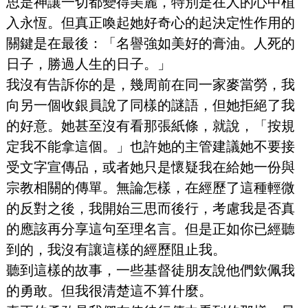
思是神讓一切都變得美麗，特別是在人的心中植
入永恆。但真正喚起她好奇心的起決定性作用的
關鍵是在最後：「名譽強如美好的膏油。人死的
日子，勝過人生的日子。」
我沒有告訴你的是，幾周前在同一家麥當勞，我
向另一個收銀員說了同樣的謎語，但她拒絕了我
的好意。她甚至沒有看那張紙條，就說，「按規
定我不能拿這個。」也許她的主管建議她不要接
受文字宣傳品，或者她只是懷疑我在給她一份與
宗教相關的傳單。無論怎樣，在經歷了這種輕微
的反對之後，我開始三思而後行，考慮我是否真
的應該再分享這句至理名言。但是正如你已經聽
到的，我沒有讓這樣的經歷阻止我。
聽到這樣的故事，一些基督徒朋友說他們欽佩我
的勇敢。但我很清楚這不算什麼。