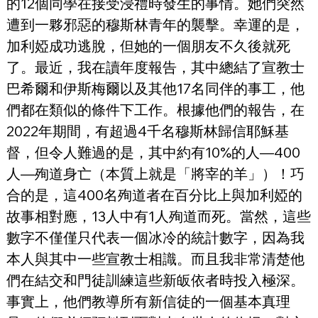
的12個同學在接受浸禮時發生的事情。她們突然
遭到一夥邪惡的穆斯林青年的襲擊。幸運的是，
加利婭成功逃脫，但她的一個朋友不久後就死
了。最近，我在讀年度報告，其中總結了宣教士
巴希爾和伊斯梅爾以及其他17名同伴的事工，他
們都在類似的條件下工作。根據他們的報告，在
2022年期間，有超過4千名穆斯林歸信耶穌基
督，但令人難過的是，其中約有10%的人—400
人—殉道身亡（本質上就是「將宰的羊」）！巧
合的是，這400名殉道者在百分比上與加利婭的
故事相對應，13人中有1人殉道而死。當然，這些
數字不僅僅只代表一個冰冷的統計數字，因為我
本人與其中一些宣教士相識。而且我非常清楚他
們在結交和門徒訓練這些新皈依者時投入極深。
事實上，他們教導所有新信徒的一個基本真理