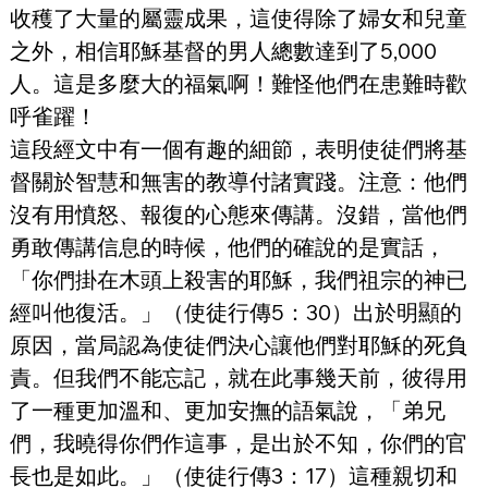
收穫了大量的屬靈成果，這使得除了婦女和兒童
之外，相信耶穌基督的男人總數達到了5,000
人。這是多麼大的福氣啊！難怪他們在患難時歡
呼雀躍！
這段經文中有一個有趣的細節，表明使徒們將基
督關於智慧和無害的教導付諸實踐。注意：他們
沒有用憤怒、報復的心態來傳講。沒錯，當他們
勇敢傳講信息的時候，他們的確說的是實話，
「你們掛在木頭上殺害的耶穌，我們祖宗的神已
經叫他復活。」（使徒行傳5：30）出於明顯的
原因，當局認為使徒們決心讓他們對耶穌的死負
責。但我們不能忘記，就在此事幾天前，彼得用
了一種更加溫和、更加安撫的語氣說，「弟兄
們，我曉得你們作這事，是出於不知，你們的官
長也是如此。」（使徒行傳3：17）這種親切和