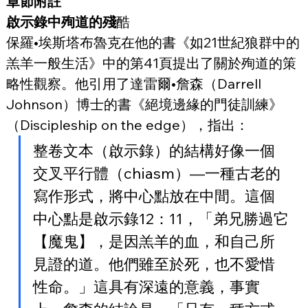
章節附註
啟示錄中殉道的殘
酷
保羅•埃斯塔布魯克在他的書《如21世紀狼群中的
羔羊一般生活》中的第41頁提出了關於殉道的策
略性觀察。他引用了達雷爾•詹森（Darrell 
Johnson）博士的書《絕境邊緣的門徒訓練》
（Discipleship on the edge），指出：
整卷文本（啟示錄）的結構好像一個
交叉平行體（chiasm）—一種古老的
寫作形式，將中心點放在中間。這個
中心點是啟示錄12：11，「弟兄勝過它
【魔鬼】，是因羔羊的血，和自己所
見證的道。他們雖至於死，也不愛惜
性命。」這具有深遠的意義，事實