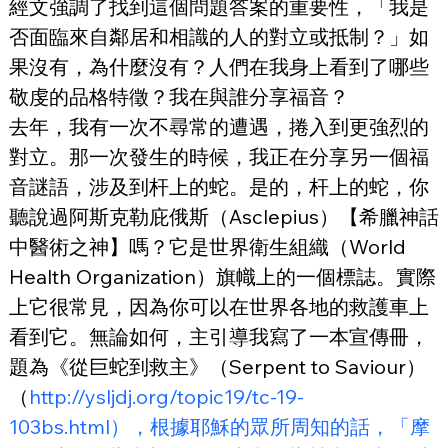
經文強調了找到這個問題答案的重要性，「我是
否面臨來自鄰居和相識的人的對立或抵制？」如
果沒有，為什麼沒有？人們在我身上看到了哪些
敬虔的品格特徵？我在與誰分享福音？
去年，我有一次不尋常的遭遇，捲入到更強烈的
對立。那一次發生的時候，我正在分享另一個福
音謎語，涉及到杆上的蛇。是的，杆上的蛇，你
聽說過阿斯克勒庇俄斯（Asclepius）【希臘神話
中醫術之神】嗎？它是世界衛生組織（World 
Health Organization）旗幟上的一個標誌。實際
上它很常見，因為你可以在世界各地的救護車上
看到它。無論如何，主引導我寫了一本宣傳冊，
題為《從巨蛇到救主》（Serpent to Saviour）
（
http://ysljdj.org/topic19/tc-19-
103bs.html），根據耶穌的眾所周知的話，「摩