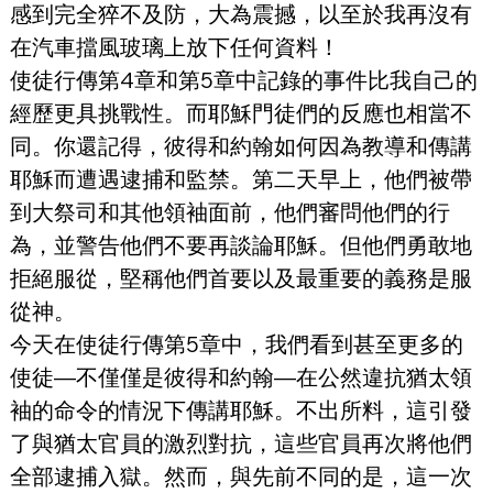
感到完全猝不及防，大為震撼，以至於我再沒有
在汽車擋風玻璃上放下任何資料！
使徒行傳第4章和第5章中記錄的事件比我自己的
經歷更具挑戰性。而耶穌門徒們的反應也相當不
同。你還記得，彼得和約翰如何因為教導和傳講
耶穌而遭遇逮捕和監禁。第二天早上，他們被帶
到大祭司和其他領袖面前，他們審問他們的行
為，並警告他們不要再談論耶穌。但他們勇敢地
拒絕服從，堅稱他們首要以及最重要的義務是服
從神。
今天在使徒行傳第5章中，我們看到甚至更多的
使徒—不僅僅是彼得和約翰—在公然違抗猶太領
袖的命令的情況下傳講耶穌。不出所料，這引發
了與猶太官員的激烈對抗，這些官員再次將他們
全部逮捕入獄。然而，與先前不同的是，這一次