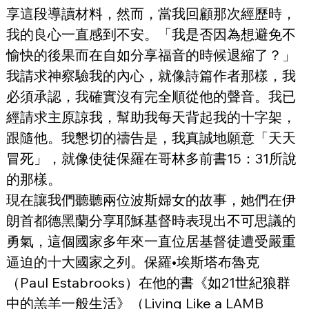
享這段導讀材料，然而，當我回顧那次經歷時，
我的良心一直感到不安。「我是否因為想避免不
愉快的後果而在自如分享福音的時候退縮了？」
我請求神察驗我的內心，就像詩篇作者那樣，我
必須承認，我確實沒有完全順從他的聲音。我已
經請求主原諒我，幫助我每天背起我的十字架，
跟隨他。我懇切的禱告是，我真誠地願意「天天
冒死」，就像使徒保羅在哥林多前書15：31所說
的那樣。
現在讓我們聽聽兩位波斯婦女的故事，她們在伊
朗首都德黑蘭分享耶穌基督時表現出不可思議的
勇氣，這個國家多年來一直位居基督徒遭受嚴重
逼迫的十大國家之列。保羅•埃斯塔布魯克
（Paul Estabrooks）在他的書《如21世紀狼群
中的羔羊一般生活》（Living Like a LAMB 