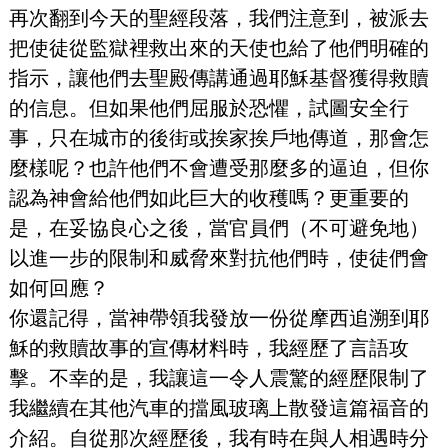
再次翻到今天的聖經段落，我們注意到，被派去
把使徒從監獄裡救出來的天使也給了他們明確的
指示，讓他們去聖殿傳講通過耶穌基督獲得救贖
的信息。但如果他們屈服於恐懼，試圖安全行
事，只在城市的後街或挨家挨戶地傳道，那會怎
麼樣呢？也許他們不會遭受那麼多的逼迫，但你
認為神會給他們如此巨大的收穫嗎？更重要的
是，在妥協良心之後，當官員們（不可避免地）
以進一步的限制和威脅來對抗他們時，使徒們會
如何回應？
你還記得，當神帶領我發放一份從摩西追溯到耶
穌的救贖故事的宣傳材料時，我經歷了言語攻
擊。不幸的是，我讓這一令人震驚的經歷限制了
我繼續在其他汽車的擋風玻璃上散發這篇福音的
介紹。自從那次經歷後，我有時在與人相遇時分