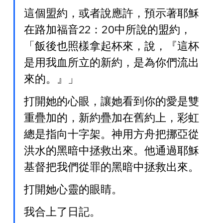
這個盟約，或者說應許，預示著耶穌
在路加福音22：20中所說的盟約，
「飯後也照樣拿起杯來，說，『這杯
是用我血所立的新約，是為你們流出
來的。』」
打開她的心眼，讓她看到你的愛是雙
重疊加的，新約疊加在舊約上，彩虹
總是指向十字架。神用方舟把挪亞從
洪水的黑暗中拯救出來。他通過耶穌
基督把我們從罪的黑暗中拯救出來。
打開她心靈的眼睛。
我合上了日記。