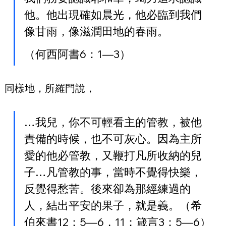
他。他出現確如晨光，他必臨到我們
像甘雨，像滋潤田地的春雨。
（何西阿書6：1—3）
同樣地，所羅門說，
…我兒，你不可輕看主的管教，被他
責備的時候，也不可灰心。因為主所
愛的他必管教，又鞭打凡所收納的兒
子…凡管教的事，當時不覺得快樂，
反覺得愁苦。後來卻為那經練過的
人，結出平安的果子，就是義。（希
伯來書12：5—6，11；箴言3：5—6）