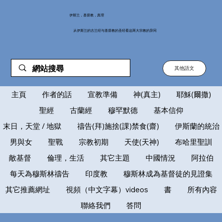
伊斯兰，基督教，真理
从伊斯兰的古兰经与基督教的圣经看这两大宗教的异同
其他語文
主頁
作者的話
宣教準備
神(真主)
耶穌(爾撒)
聖經
古蘭經
穆罕默德
基本信仰
末日，天堂 / 地獄
禱告(拜)施捨(課)禁食(齋)
伊斯蘭的統治
男與女
聖戰
宗教初期
天使(天神)
布哈里聖訓
敵基督
倫理，生活
其它主題
中國情況
阿拉伯
每天為穆斯林禱告
印度教
穆斯林成為基督徒的見證集
其它推薦網址
視頻（中文字幕）videos
書
所有內容
聯絡我們
答問