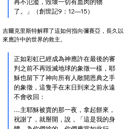
再不氾濫，毀壞一切有血肉的物
了。」（創世記9：12—15）
吉爾克里斯特解釋了這如何指向彌賽亞，長久以
來應許中的世界的救主。
正如彩虹已經成為神應許在最後的審
判之前不再毀滅地球的象徵一樣，耶
穌也留下了神向所有人敞開恩典之手
的象徵，這隻手在末日到來之前永遠
不會收回：
…主耶穌被賣的那一夜，拿起餅來，
祝謝了，就掰開，說，「這是我的身
體，為你們捨的。你們應當如此行，