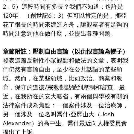
2：5）這段時間有多長？我們不知道；也許是
120年。（創世記6：3）但可以肯定的是，挪亞
花了很長的時間來建造方舟，讓觀察者有足夠的
時間注意到他在做什麼，並提出各種問題。
章節附註：壓制自由言論（以仇恨言論為幌子）
發表這篇反對性小眾觀點和做法的文章，表明我
們仍然有言論自由，至少在公共話語的某些領
域。然而，在某些領域，比如政治、商業和教
育，保守的道德/宗教觀點受到壓制和審查。最
近，在我所在的安大略省，有兩個與學校有關的
法律案件成為焦點：一個案件涉及一位治療師，
另一個涉及一位名叫喬什•亞歷山大（Josh 
Alexander）的高中生。喬什最近向人權委員會
提出了上訴