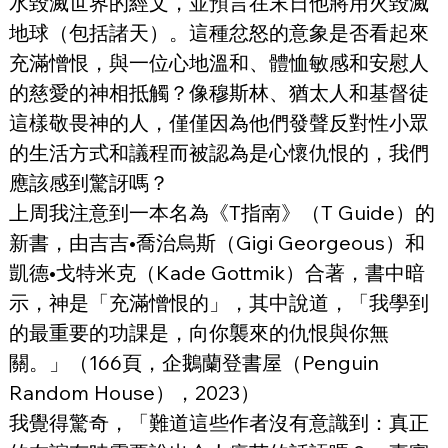
水毀滅世界的經文，並預言在末日他將用火毀滅
地球（包括諸天）。這種忿怒的意象是否看起來
充滿憎恨，與一位心地溫和、體恤敏感和安慰人
的慈愛的神相抵觸？像穆斯林、猶太人和基督徒
這樣敬畏神的人，僅僅因為他們發聲反對性小眾
的生活方式和議程而被認為是心懷仇恨的，我們
應該感到驚訝嗎？
上周我注意到一本名為《T指南》（T Guide）的
新書，由吉吉•喬治烏斯（Gigi Georgeous）和
凱德•戈特米克（Kade Gottmik）合著，書中暗
示，神是「充滿憎恨的」，其中說道，「我學到
的最重要的功課是，向你襲來的仇恨與你無
關。」（166頁，企鵝蘭登書屋（Penguin 
Random House），2023）
我覺得驚奇，「難道這些作者沒有意識到：真正