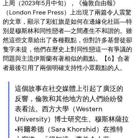
上周（2023年5月中旬），《倫敦自由報》
（London Free Press）上出現了兩篇令人震驚
的文章，顯示了彩虹旗是如何在邊緣化社區—特
別是穆斯林和同性戀者—之間產生不和諧的。雖
然這些文章給出了各種觀點，但對許多基督徒卻
隻字未提，他們在歷史上對同性戀這一有爭議的
問題與主流伊斯蘭有著相似的觀點。【6】合著
者最後引用了兩個明確支持性小眾觀點的人。
這個故事在社交媒體上引起了廣泛的
反響，倫敦和其他地方的人們紛紛發
表看法。西方大學（Western 
University）博士研究生、穆斯林薩拉
•科爾希德（Sara Khorshid）在推特