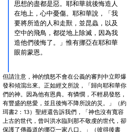
思想的盡都是惡。耶和華就後悔造人
在地上，心中憂傷。耶和華說，「我
要將所造的人和走獸，並昆蟲，以及
空中的飛鳥，都從地上除滅，因為我
造他們後悔了。」惟有挪亞在耶和華
眼前蒙恩。
但請注意，神的憤怒不會在公義的審判中立即爆
發和傾瀉出來。正如經文所說，「歸向耶和華你
們的神。因為他有恩典。有憐憫，不輕易發怒，
有豐盛的慈愛，並且後悔不降所說的災。」（約
珥書2：13）聖經還告訴我們，「神也沒有寬容
上古的世代，曾叫洪水臨到那不敬虔的世代，卻
保護了傳義道的挪亞一家八口。」（彼得後書