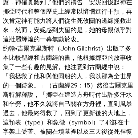
證，神確實聽到了他們的禱告…安妮回憶起神在
挪亞時代和整個歷史上經常以憐憫進行干預，再
次肯定神有能力將人們從生死攸關的邊緣拯救出
來，然而，安妮感到失望的是，她的母親似乎對
這壯麗輝煌的一幕無動於衷。
約翰•吉爾克里斯特（John Gilchrist）出版了多
本比較聖經和古蘭經的書，他根據挪亞的故事收
集了一些有趣的見解。他注意到古蘭經中說：
「我拯救了他和與他同船的人，我以那為全世界
的一個跡象。」（古蘭經29：15）然後吉爾克里
斯特解釋說，「挪亞在建造方舟時付出許多汗水
和辛勞，他不久就將自己關在方舟裡，直到風暴
過去，他最終得救了，回到了更新後的大地上，
這預表（type）和象徵（symbol）了耶穌在十
字架上受苦、被關在墳墓裡以及三天後從死裡復