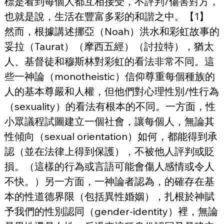
標是看到每個人都互相接受，不評判/傷害對方，
也就是說，生活在豐富多彩的和諧之中。【1】
然而，根據講述挪亞（Noah）洪水和彩虹故事的
妥拉（Taurat）（摩西五經）（討拉特），猶太
人、基督徒和穆斯林對彩虹的看法非常不同。這
些一神論（monotheistic）信仰尊重每個種族的
人的基本尊嚴和人權，但他們對心理性別/性行為
（sexuality）的看法有根本的不同。一方面，性
小眾議程試圖建立一個社會，讓每個人，無論其
性傾向（sexual orientation）如何，都能得到承
認（並在法律上得到保護），不被他人評判或貶
損。（這樣的行為或言語可能會傷人感情或令人
不快。）另一方面，一神論者認為，的確存在基
本的性道德界限（包括異性婚姻），扎根於神賦
予我們的性別認同（gender-identity）裡，無論