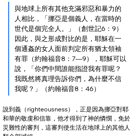
與地球上所有其他充滿邪惡和暴力的
人相比，「挪亞是個義人，在當時的
世代是個完全人。」（創世記6：9）
因此，與之形成對比的是，耶穌在一
個通姦的女人面前判定所有猶太領袖
有罪（約翰福音8：7—9），耶穌可以
說，「你們中間誰能指證我有罪呢？
我既然將真理告訴你們，為什麼不信
我呢？」（約翰福音8：46）
說到義（righteousness），正是因為挪亞對耶
和華的敬虔和信靠，他才得到了神的憐憫，免於
災難性的審判，這審判使生活在地球上的其他人