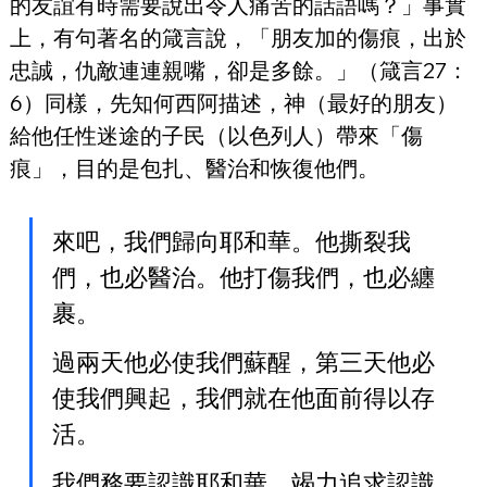
的友誼有時需要說出令人痛苦的話語嗎？」事實
上，有句著名的箴言說，「朋友加的傷痕，出於
忠誠，仇敵連連親嘴，卻是多餘。」（箴言27：
6）同樣，先知何西阿描述，神（最好的朋友）
給他任性迷途的子民（以色列人）帶來「傷
痕」，目的是包扎、醫治和恢復他們。
來吧，我們歸向耶和華。他撕裂我
們，也必醫治。他打傷我們，也必纏
裹。
過兩天他必使我們蘇醒，第三天他必
使我們興起，我們就在他面前得以存
活。
我們務要認識耶和華，竭力追求認識