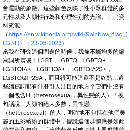
會運動的象徵。這些顏色反映了性小眾群體的多
元性以及人類性行為和心理性別的光譜。」（資
料來源
（
https://en.wikipedia.org/wiki/Rainbow_flag_(
LGBT)）；23-05-2023）
當我在研究這個問題的時候，我被不斷增多的縮
寫詞所震撼：LGBT，LGBTQ，LGBTQ+，
LGBTQIA+，LGBTIQA+，LGBTQIA2S+，
LGBTQQIP2SA，而且很可能這還不是終點…這
些縮寫詞都有什麼引人注目的地方？它們中沒有
一個包含H（heterosexual，異性戀的人）！換
句話說，人類的絕大多數，異性戀
（heterosexual）的人，明確地不包括在他們美
麗的五彩繽紛的群體中，據說這個群體應是如此
的寬容和包容。「這些顏色反映了性小眾群體的