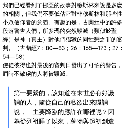
我們已經看到了挪亞的故事對穆斯林來說是多麼
的相關，但我們不要低估它對非穆斯林和那些性
小眾信仰者的意義。有趣的是，古蘭經中的許多
段落警告人們，所多瑪的突然毀滅（類似於聖
經）是神（真主）對他們猖獗的同性戀之罪的審
判。（古蘭經7：80—83；26：165—173；27：
54—58）
使徒彼得也對最後的審判日發出了可怕的警告，
屆時不敬虔的人將被毀滅。
第一要緊的，該知道在末世必有好譏
誚的人，隨從自己的私欲出來譏誚
說，「主要降臨的應許在哪裡呢？因
為從列祖睡了以來，萬物與起初創造