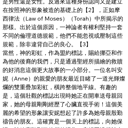
是男性還是女性。反過來這種身份認同又是建立
在按照神的形象被造的基礎上的【2】，正如摩
西律法（Law of Moses）（Torah）中所揭示的
那樣。出於這個原因，一神論者有權利堅持一套
不同的倫理道德規範，他們不能忽視或壓制這些
規範，除非違背自己的良心。【3】
當然，神的彩虹，作為盟約標誌，賜給挪亞和作
為他的後裔的我們，只是通過聖經所描繪的救贖
的好消息這個更大故事的一小部分。一位名叫安
妮（Anne）的親愛的朋友最近目睹了一道光輝燦
爛的雙重疊加彩虹，橫跨整個地平線。有趣的
是，這個壯觀的標誌出現時她正在開車送母親回
家，她的母親剛剛經歷了心臟直視手術！這個美
麗的希望的形象讓安妮想起了許多為她母親殷勤
禱告的朋友。這確實是一個天上的標誌，向她保