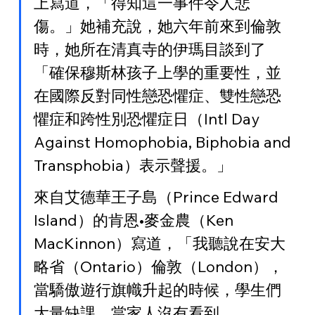
上寫道，「得知這一事件令人悲
傷。」她補充說，她六年前來到倫敦
時，她所在清真寺的伊瑪目談到了
「確保穆斯林孩子上學的重要性，並
在國際反對同性戀恐懼症、雙性戀恐
懼症和跨性別恐懼症日（Intl Day 
Against Homophobia, Biphobia and 
Transphobia）表示聲援。」
來自艾德華王子島（Prince Edward 
Island）的肯恩•麥金農（Ken 
MacKinnon）寫道，「我聽說在安大
略省（Ontario）倫敦（London），
當驕傲遊行旗幟升起的時候，學生們
大量缺課。當家人沒有看到