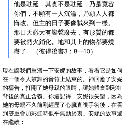
他是耽延，其實不是耽延，乃是寬容
你們，不願有一人沉淪，乃願人人都
悔改。但主的日子要像賊來到一樣。
那日天必大有響聲廢去，有形質的都
要被烈火銷化。地和其上的物都要燒
盡了。（彼得後書3：8—10）
現在讓我們重溫一下安妮的故事，看看它是如何
在一個令人鼓舞的音符上結束的。神回應了安妮
的禱告，打開了她母親的眼睛，讓她體會到彩虹
背後的真正含義。你還記得，安妮很失望，因為
她的母親不久前剛經歷了心臟直視手術後，在看
到雙重疊加彩虹時似乎無動於衷。安妮的故事還
在繼續：