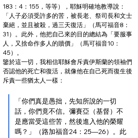
183：4：155，等等），耶穌明確地教導說：
「人子必須受許多的苦，被長老、祭司長和文士
棄絕，並且被殺，過三天復活」（馬可福音8：
31）。此外，他把自己來的目的總結為「要服事
人，又捨命作多人的贖價」（馬可福音10：
45）。
鑒於這一切，我相信耶穌會斥責伊斯蘭的領袖們
否認他的死亡和復活，就像他在自己死而復生後
斥責一些猶太人一樣：
「你們真是愚拙，先知所說的一切
話，你們竟不信。彌賽亞（基督）不
是應當受這些苦，然後進入他的榮耀
嗎？」（路加福音24：25—26）。此