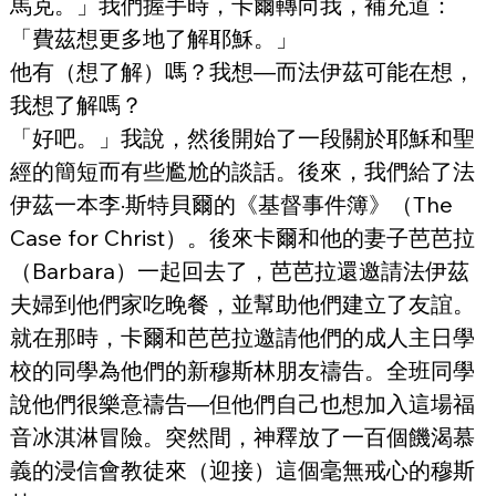
馬克。」我們握手時，卡爾轉向我，補充道：
「費茲想更多地了解耶穌。」
他有（想了解）嗎？我想—而法伊茲可能在想，
我想了解嗎？
「好吧。」我說，然後開始了一段關於耶穌和聖
經的簡短而有些尷尬的談話。後來，我們給了法
伊茲一本李·斯特貝爾的《基督事件簿》（The 
Case for Christ）。後來卡爾和他的妻子芭芭拉
（Barbara）一起回去了，芭芭拉還邀請法伊茲
夫婦到他們家吃晚餐，並幫助他們建立了友誼。
就在那時，卡爾和芭芭拉邀請他們的成人主日學
校的同學為他們的新穆斯林朋友禱告。全班同學
說他們很樂意禱告—但他們自己也想加入這場福
音冰淇淋冒險。突然間，神釋放了一百個饑渴慕
義的浸信會教徒來（迎接）這個毫無戒心的穆斯