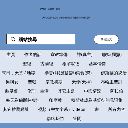
伊斯兰，基督教，真理
从伊斯兰的古兰经与基督教的圣经看这两大宗教的异同
其他語文
主頁
作者的話
宣教準備
神(真主)
耶穌(爾撒)
聖經
古蘭經
穆罕默德
基本信仰
末日，天堂 / 地獄
禱告(拜)施捨(課)禁食(齋)
伊斯蘭的統治
男與女
聖戰
宗教初期
天使(天神)
布哈里聖訓
敵基督
倫理，生活
其它主題
中國情況
阿拉伯
每天為穆斯林禱告
印度教
穆斯林成為基督徒的見證集
其它推薦網址
視頻（中文字幕）videos
書
所有內容
聯絡我們
答問