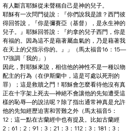
有人斷言耶穌從未聲稱自己是神的兒子。
耶穌有一次問門徒說：『你們說我是誰？西門彼
得回答說，『你是彌賽亞（基督），是永生神的
兒子。』耶穌回答說：『約拿的兒子西門，你是
有福的。因為這不是藉著屬血氣的，乃是藉著我
在天上的父指示你的。』」（馬太福音16：15—
17強調「我的」）
因此，對耶穌來說，相信他的神性不是一種以物
配主的行為（在伊斯蘭中，這是可處以死刑的
罪）；這是救贖之門！耶穌會怎麼看待他沒有真
正在十字架上死去—神絕不會讓他的先知遭受這
樣的恥辱—的說法呢？除了指出通常神真是允許
他的先知經歷迫害和苦難之外（馬太福音5：
12；這一點在古蘭經中也有提及。比如古蘭經
2：61：2：91：3：21：3：112：3：181：3：