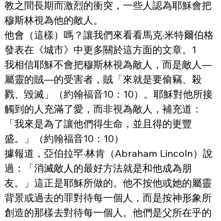
教之間長期而激烈的衝突，一些人認為耶穌會把
穆斯林視為他的敵人。
他會（這樣）嗎？讓我們來看看馬克·米特爾伯格
發表在《城市》中更多關於這方面的文章。1
我相信耶穌不會把穆斯林視為敵人，而是敵人—
屬靈的賊—的受害者，賊「來就是要偷竊、殺
戮、毀滅」（約翰福音10：10）。耶穌對他所接
觸到的人充滿了愛，而非視為敵人，補充道：
「我來是為了讓他們得生命，並且得的更豐
盛。」（約翰福音10：10）
據報道，亞伯拉罕·林肯（Abraham Lincoln）說
過：「消滅敵人的最好方法就是和他成為朋
友。」這正是耶穌所做的。他不按他或她的屬靈
背景或過去的罪對待每一個人，而是按神形象所
創造的那樣去對待每一個人。他們是父所在乎的