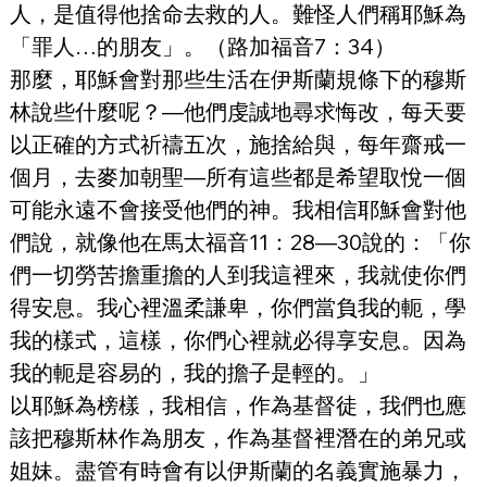
人，是值得他捨命去救的人。難怪人們稱耶穌為
「罪人…的朋友」。（路加福音7：34）
那麼，耶穌會對那些生活在伊斯蘭規條下的穆斯
林說些什麼呢？—他們虔誠地尋求悔改，每天要
以正確的方式祈禱五次，施捨給與，每年齋戒一
個月，去麥加朝聖—所有這些都是希望取悅一個
可能永遠不會接受他們的神。我相信耶穌會對他
們說，就像他在馬太福音11：28—30說的：「你
們一切勞苦擔重擔的人到我這裡來，我就使你們
得安息。我心裡溫柔謙卑，你們當負我的軛，學
我的樣式，這樣，你們心裡就必得享安息。因為
我的軛是容易的，我的擔子是輕的。」
以耶穌為榜樣，我相信，作為基督徒，我們也應
該把穆斯林作為朋友，作為基督裡潛在的弟兄或
姐妹。盡管有時會有以伊斯蘭的名義實施暴力，