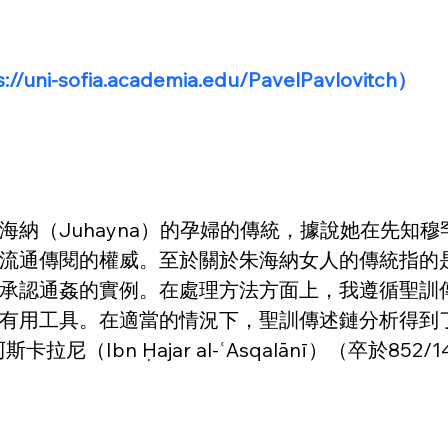
s://uni-sofia.academia.edu/PavelPavlovitch）
納（Juhayna）的孕婦的傳統，據說她在先知
流通傳閱的權威。至於關於朱海納女人的傳統指的
認通姦的實例。在處理方法方面上，我遵循聖訓傳述鏈
有用工具。在適當的情況下，聖訓傳述鏈分析得到了
卡拉尼（Ibn Ḥajar al-ʿAsqalānī）（卒於852/