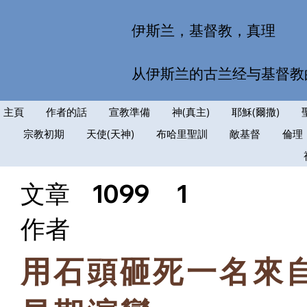
伊斯兰，基督教，真理
从伊斯兰的古兰经与基督教
主頁
作者的話
宣教準備
神(真主)
耶穌(爾撒)
宗教初期
天使(天神)
布哈里聖訓
敵基督
倫理
文章
1099
1
​作者
用石頭砸死一名來