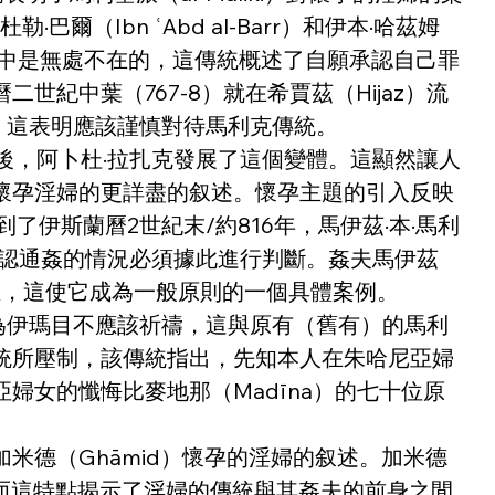
（Ibn ʿAbd al-Barr）和伊本·哈茲姆
哈尼亞集群中是無處不在的，這傳統概述了自願承認自己罪
中葉（767-8）就在希賈茲（Hijaz）流
而，這表明應該謹慎對待馬利克傳統。
。隨後，阿卜杜·拉扎克發展了這個變體。這顯然讓人
懷孕淫婦的更詳盡的叙述。懷孕主題的引入反映
伊斯蘭曆2世紀末/約816年，馬伊茲·本·馬利
願承認通姦的情況必須據此進行判斷。姦夫馬伊茲
在，這使它成為一般原則的一個具體案例。
認為伊瑪目不應該祈禱，這與原有（舊有）的馬利
統所壓制，該傳統指出，先知本人在朱哈尼亞婦
女的懺悔比麥地那（Madīna）的七十位原
德（Ghāmid）懷孕的淫婦的叙述。加米德
場。而這特點揭示了淫婦的傳統與其姦夫的前身之間