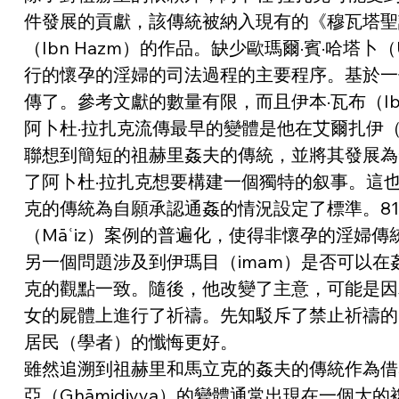
件發展的貢獻，該傳統被納入現有的《穆瓦塔聖訓集》（A
（Ibn Hazm）的作品。缺少歐瑪爾·賓·哈塔卜
行的懷孕的淫婦的司法過程的主要程序。基於一個
傳了。參考文獻的數量有限，而且伊本·瓦布（I
阿卜杜·拉扎克流傳最早的變體是他在艾爾扎伊（a
聯想到簡短的祖赫里姦夫的傳統，並將其發展為
了阿卜杜·拉扎克想要構建一個獨特的叙事。這也
克的傳統為自願承認通姦的情況設定了標準。81
（Māʿiz）案例的普遍化，使得非懷孕的淫
另一個問題涉及到伊瑪目（imam）是否可以
克的觀點一致。隨後，他改變了主意，可能是因
女的屍體上進行了祈禱。先知駁斥了禁止祈禱的
居民（學者）的懺悔更好。
雖然追溯到祖赫里和馬立克的姦夫的傳統作為借
亞（Ghāmidiyya）的變體通常出現在一個