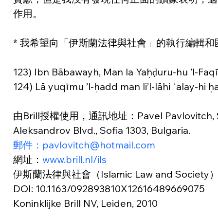
作用。
* 我希望向「伊斯蘭法律與社會」的執行編輯
123) Ibn Bābawayh, Man la Yaḥḍuru-hu ’l-Faqīh,
124) Lā yuqīmu ’l-ḥadd man li’l-lāhi ʿalay-hi 
由Brill授權使用，通訊地址：Pavel Pavlovitch, Sofia Un
Aleksandrov Blvd., Sofia 1303, Bulgaria.
郵件：pavlovitch@hotmail.com
網址：
www.brill.nl/ils
伊斯蘭法律與社會（Islamic Law and Society
DOI: 10.1163/092893810X12616489669075
Koninklijke Brill NV, Leiden, 2010