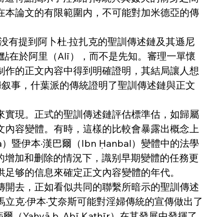
在本論文的有限範圍内，不可能對加米德亞的傳
。
並没有提到阿卜杜·拉扎克的聖訓傳述鏈及其遜尼
點在於阿里（Alī），而不是先知。審理一單懷
制作的正文內容中得到明確證明，其結局讓人想
淫婦叙事，什葉派的傳統證明了聖訓傳述鏈與正文
來實現。正式的聖訓傳述鏈評估標準估，如歸屬
文內容變體。有時，這樣的比較會暴露出概念上
）暨伊本·漢巴爾（Ibn Ḥanbal）變體中的法學
下，在簡單的增加和删除的情況下，識别早期變體的任務更
供足够的信息來確定正文內容變體的年代。
傳開去，正如看似共同的聯繫所暗示的聖訓傳述
立克·伊本·艾奈斯可能對淫婦傳統的宣傳做出了
aḥyā b. Abī Kathīr）在其發展中發揮了