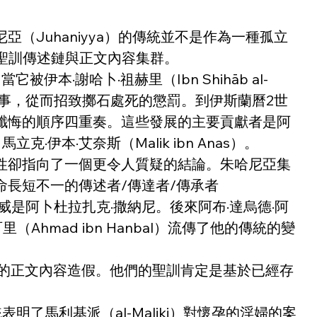
Juhaniyya）的傳統並不是作為一種孤立
的聖訓傳述鏈與正文內容集群。
·謝哈卜·祖赫里（Ibn Shihāb al-
小故事，從而招致擲石處死的懲罰。到伊斯蘭曆2世
和懺悔的順序四重奏。這些發展的主要貢獻者是阿
立克·伊本·艾奈斯（Malik ibn Anas）。
性卻指向了一個更令人質疑的結論。朱哈尼亞集
長短不一的傳述者/傳達者/傳承者
權威是阿卜杜拉扎克·撒納尼。後來阿布·達烏德·阿
·罕百里（Ahmad ibn Hanbal）流傳了他的傳統的變
模的正文內容造假。他們的聖訓肯定是基於已經存
。
了馬利基派（al-Maliki）對懷孕的淫婦的案