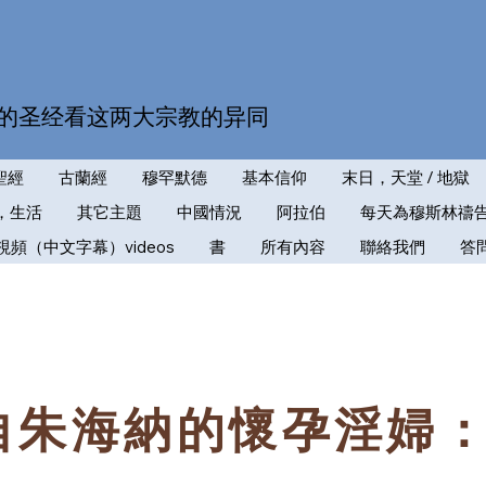
的圣经看这两大宗教的异同
聖經
古蘭經
穆罕默德
基本信仰
末日，天堂 / 地獄
，生活
其它主題
中國情況
阿拉伯
每天為穆斯林禱
視頻（中文字幕）videos
書
所有內容
聯絡我們
答
自朱海納的懷孕淫婦