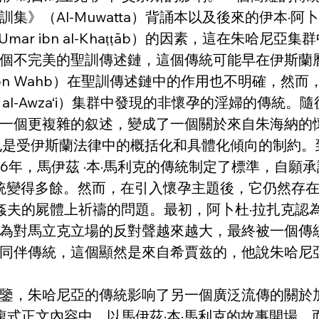
l-Muwatta）背誦本以及後來的伊本·阿卜杜勒·巴爾
（Umar ibn al-Khaṭṭāb）的因素，這在朱
不完美的聖訓傳述鏈，這個傳統可能早在伊斯蘭曆二世紀
bn Wahb）在聖訓傳述鏈中的作用也不明確，然
l-Awza‘i）集群中發現的非懷孕的淫婦的傳統
一個更複雜的叙述，變成了一個關於來自朱海納的
是受伊斯蘭法律中的概括化和具體化傾向的制約。到了
6年，馬伊茲 ·本·馬利克的傳統制定了標準，自
婦傳統變得多餘。然而，在引入懷孕主題後，它仍然存
在姦夫的屍體上祈禱的問題。最初，阿卜杜·拉扎克
為對馬立克立場的反對聲越來越大，最終被一個傳
同伴傳統，這個顯然是來自希賈兹的，他說朱哈尼亞婦
鑒，朱哈尼亞的傳統影响了另一個廣泛流傳的關於加米
大的複式正文內容中，以馬伊茲·本·馬利克的故事開