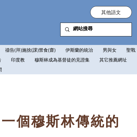
其他語文
禱告(拜)施捨(課)禁食(齋)
伊斯蘭的統治
男與女
聖戰
告
印度教
穆斯林成為基督徒的見證集
其它推薦網址
問
：一個穆斯林傳統的