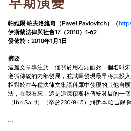
早期演變
帕維爾·帕夫洛維奇（Pavel Pavlovitch）（
http
伊斯蘭法律與社會17（2010）1-62
發佈於：2010年1月1日
摘要
這篇文章專注於一個關於用石頭砸死一個名叫朱海
遵循傳統的内部發展，並試圖發現最早將其投入
相對於在各種法律文集語科庫中發現的其他自願承
法，在我看來，這是追踪穆斯林傳統發展的一個
（Ibn Saʿd）（卒於230/845）到伊本·哈吉爾·阿斯
…