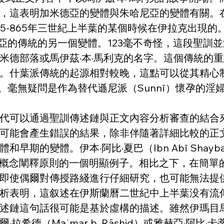
，這表明加米德亞的變體與朱哈尼亞的變體有關。
5-865年三世紀上半葉的某個時候在伊拉克出現的
米德亞的傳統的另一個變體。123毫不奇怪，這段聖訓
德部落或馬伊茲·本·馬利克的名字。這個傳統的重
。什葉派傳統的起源相對較晚，這點可以從其精心
4。毫無疑問是作為替代遜尼派（Sunnī）懷孕的
代可以通過聖訓傳述鏈與正文內容分析審查的結合
可能會產生錯誤的結果，除非伴隨著詳細比較的正
的變體。伊本·阿比·夏巴（Ibn Abī Shayba
u ʿalayya」是概念闡釋原則的一個明顯例子。相比之
即使偶爾對傳授路綫進行仔細研究，也可能無法提
析表明，這叙述在伊斯蘭曆二世紀中上半葉没有流
述鏈這句話很可能是基於虛構的描述。雖然伊瑪目馬
Maʿmar b. Rāshid）或雅赫亞·阿比·卡蒂爾（Y