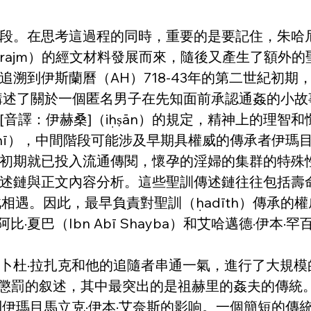
。在思考這過程的同時，重要的是要記住，朱哈尼亞（
rajm）的經文材料發展而來，隨後又產生了額外
斯蘭曆（AH）718-43年的第二世紀初期，當它被伊本
ī）顯然講述了關於一個匿名男子在先知面前承認通姦的
音譯：伊赫桑]（iḥṣān）的規定，精神上的理智
Sanʿānī），中間階段可能涉及早期具權威的傳承者伊瑪目馬
初期就已投入流通傳閱，懷孕的淫婦的集群的特殊
述鏈與正文內容分析。這些聖訓傳述鏈往往包括壽命
能彼此相遇。因此，最早負責對聖訓（ḥadīth）傳承的
伊本·阿比·夏巴（Ibn Abī Shayba）和艾哈邁德·伊本
卜杜·拉扎克和他的追隨者串通一氣，進行了大規
的懲罰的叙述，其中最突出的是祖赫里的姦夫的傳統
瑪目馬立克·伊本·艾奈斯的影响。一個簡短的傳統表明