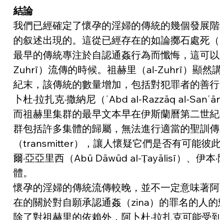
結論
我們已經確定了懷孕的淫婦的傳統的幾個發展階段
的叙述出現的。這從已經存在的如論擲石處死（
最早的傳統專注於自認通姦行為而懺悔，這可以追溯到伊
Zuhrī）流傳的時候。祖赫里（al-Zuhr
紀末，該傳統的數量增加，包括對犯罪者的善行[
卜杜·拉扎克·撒納尼（ʿAbd al-Razzāq al-
而祖赫里集群的最早文本早在伊斯蘭曆第二世紀
群包括許多集體的歸屬，無法進行適當的聖訓傳
（transmitter），讓人懷疑它們是否有可
爾·亞亞里西（Abū Dāwūd al-Ṭayālisī）、
體。
懷孕的淫婦的傳統流傳較晚，並不一定意味著阿
在的關於對自願承認通姦（zina）的罪名的人
除了對祖赫里的依賴外，阿卜杜·拉扎克可能受到伊