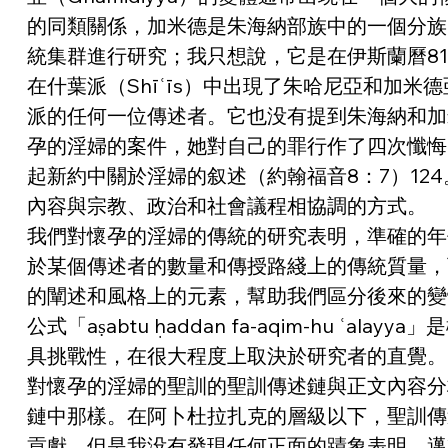
的同類關係，加米德是朱海納部族中的一個分族
統集群進行研究；我只想說，它是在伊斯蘭曆81
在什葉派（Shīʿīs）中出現了朱哈尼亞和加
派的任何一位傳述者。它也没有提到朱海納和加米
孕的淫婦的案件，她對自己的罪行作了四次懺悔
起新約中關於淫婦的叙述（約翰福音8：7）12
內容與宗教、政治和社會議程相協調的方式。
我們對懷孕的淫婦的傳統的研究表明，準確的年
於某個傳述者的數量和傳授路綫上的傳統質量，
的闡述和風格上的元素，幫助我們區分後來的變體和早期
公式「aṣabtu ḥaddan fa-aqim-h
具挑戰性，在很大程度上取決於研究者的直覺。
對懷孕的淫婦的聖訓的聖訓傳述鏈與正文內容分
鏈中那樣。在阿卜杜拉扎克的層級以下，聖訓傳
貢獻，但是我没有發現任何正面的蹟象表明，邁爾·拉希德（