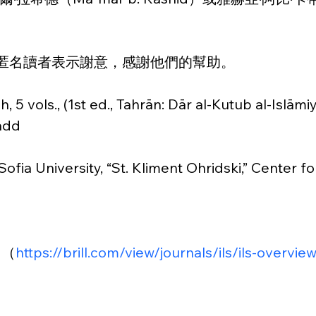
和匿名讀者表示謝意，感謝他們的幫助。
 5 vols., (1st ed., Tahrān: Dār al-Kutub al-Islāmi
ḥadd
iversity, “St. Kliment Ohridski,” Center for 
）（
https://brill.com/view/journals/ils/ils-overvi