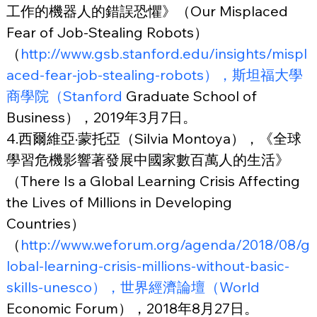
工作的機器人的錯誤恐懼》（Our Misplaced 
Fear of Job-Stealing Robots）
（
http://www.gsb.stanford.edu/insights/mispl
aced-fear-job-stealing-robots），斯坦福大學
商學院（Stanford
 Graduate School of 
Business），2019年3月7日。
4.西爾維亞·蒙托亞（Silvia Montoya），《全球
學習危機影響著發展中國家數百萬人的生活》
（There Is a Global Learning Crisis Affecting 
the Lives of Millions in Developing 
Countries）
（
http://www.weforum.org/agenda/2018/08/g
lobal-learning-crisis-millions-without-basic-
skills-unesco），世界經濟論壇（World
Economic Forum），2018年8月27日。