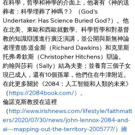
在科學，哲學和神學的介面上，他著有《神的送
葬者：科學埋葬了神嗎？》（God's 
Undertaker: Has Science Buried God?）。他
在北美、東歐和西歐就數學、科學哲學和對基督
教的知識辯護進行廣泛演講，並公開與新無神論
者理查德·道金斯（Richard Dawkins）和克里斯
托弗·希欽斯（Christopher Hitchens）辯論。
約翰與莎莉（Sally）結為夫妻；並養育三個子女
現已成人，還有10個孫輩，他們住在牛津附近。
在此更多關於《2084：人工智能和人類的未來》
（
https://2084book.com/）。
倫諾克斯教授在這裡
（
http://www.irishnews.com/lifestyle/faithmatt
ers/2020/07/30/news/john-lennox-2084-and-
ai---mapping-out-the-territory-2005777/）繪