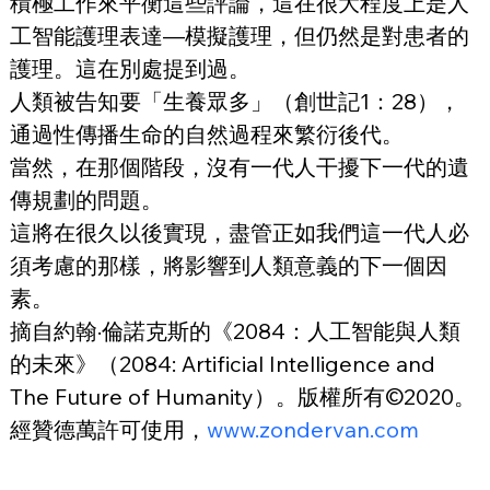
積極工作來平衡這些評論，這在很大程度上是人
工智能護理表達—模擬護理，但仍然是對患者的
護理。這在別處提到過。
人類被告知要「生養眾多」（創世記1：28），
通過性傳播生命的自然過程來繁衍後代。
當然，在那個階段，沒有一代人干擾下一代的遺
傳規劃的問題。
這將在很久以後實現，盡管正如我們這一代人必
須考慮的那樣，將影響到人類意義的下一個因
素。
摘自約翰·倫諾克斯的《2084：人工智能與人類
的未來》（2084: Artificial Intelligence and 
The Future of Humanity）。版權所有©2020。
經贊德萬許可使用，
www.zondervan.com