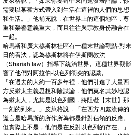
皮萊格說，「如果你要對中東問題發表評論，你
需要以某種方式帶入到生活在這裡的人們的思想
和生活。」他補充說，在世界上的這個地區，尊
重和榮譽意義重大，而且往往與宗教身份融合在
一起。
哈馬斯和廣大穆斯林社區有一種末世論觀點-對末
日的看法，認為穆斯林將在伊斯蘭教法
（Shariah law）指導下統治世界。這種世界觀影
響了他們對阿拉伯-以色列衝突的認識。
「在過去的大約一百多年裡，他們引進了大量西
方反猶太主義思想和陰謀論，他們莫名其妙地認
為猶太人，尤其是以色列國，將阻礙【末世】那
一刻的到來。」皮萊格說，「在西方四處流傳的
謊言是哈馬斯的所作所為都是針對佔領的反應。
但實際上不是，他們是在反對以色列的存在。」