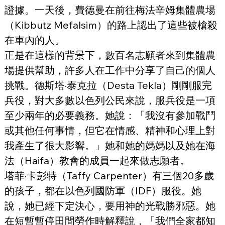
證據。一天後，費德曼在前往梅法辛姆集體農場
（Kibbutz Mefalsim）的路上認出了這些被槍殺
在車內的人。
正是在這樣的背景下，數百名志願者來到集體農
場提供幫助，許多人在工作中分享了自己的個人
挑戰。德斯塔·泰克拉（Desta Tekla）剛剛服完
兵役，對大多數以色列公民來說，服兵役是一項
至少兩年的必要義務。她說：「我沒有參加戰鬥
或其他任何事情，但它在情感、精神和心理上對
我產生了很大影響。」她和她的媽媽以及她在海
法（Haifa）教會的成員一起來做志願者。
塔菲·卡彭特（Taffy Carpenter）有三個20多歲
的孩子，都在以色列國防軍（IDF）服役。她
說，她已經下定決心，要用神的光戰勝邪惡。她
在短暫暫停田間勞作時解釋說，「我們全家都知