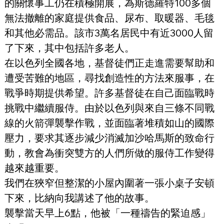
的關懷事工仍在積極開展，為斯德羅特100多個
無法撤離的家庭提供食品、尿布、取暖器、毛毯
和其他必需品。該市3萬名居民中有近3000人留
了下來，其中包括許多老人。
在以色列全國各地，基督徒們正走進需要幫助和
遭受苦難的地區，尋找創造性的方法來服事，在
戰爭時期提供希望。許多基督徒在自己面臨戰時
挑戰中繼續服侍。由於以色列與來自三條不同戰
線的火箭彈襲擊作戰，並面臨著堆積如山的國際
壓力，要求其逐步減少消滅加沙哈馬斯的致命行
動，教會為衝突雙方的人們所做的服侍工作變得
越來越重要。
我們在狹窄但整潔的小屋內圍著一張小桌子安頓
下來，比納向我講述了他的故事。
襲擊當天早上6點，他被「一種禱告的緊迫感」