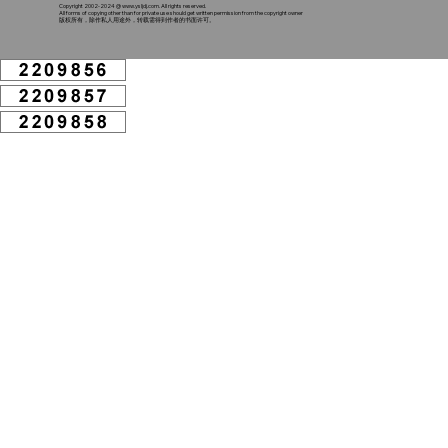
Copyright 2002-2024 @
www.ysljdj.com
. All rights reserved.
All forms of copying other than for private use should get written permission from the copyright owner
版权所有，除作私人用途外，转载需得到作者的书面许可。