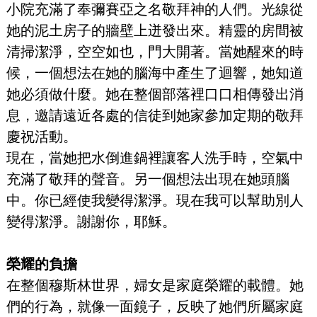
小院充滿了奉彌賽亞之名敬拜神的人們。光線從
她的泥土房子的牆壁上迸發出來。精靈的房間被
清掃潔淨，空空如也，門大開著。當她醒來的時
候，一個想法在她的腦海中產生了迴響，她知道
她必須做什麼。她在整個部落裡口口相傳發出消
息，邀請遠近各處的信徒到她家參加定期的敬拜
慶祝活動。
現在，當她把水倒進鍋裡讓客人洗手時，空氣中
充滿了敬拜的聲音。另一個想法出現在她頭腦
中。你已經使我變得潔淨。現在我可以幫助別人
變得潔淨。謝謝你，耶穌。
榮耀的負擔
在整個穆斯林世界，婦女是家庭榮耀的載體。她
們的行為，就像一面鏡子，反映了她們所屬家庭