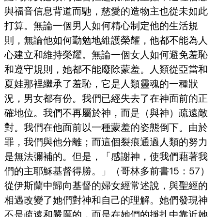
與福音信息背道而馳，慈愛的造物主也從未如此
打算。無論一個男人如何精心制定他的生活規
則，無論他如何勤勉地維護榮耀，他都不能為人
心建立和維持榮耀。無論一個女人如何避免羞恥
和遵守規則，她都不能廢除蒙羞。人類從亞當和
夏娃那裡繼承了羞恥，它是人類靈魂的一種狀
況，男女都有份。我們已經失去了在神面前的正
確地位。我們不再屬於神，而是（與神）疏遠敵
對。我們在他面前以一種蒙羞的姿態倒下。由於
罪，我們與他分離；而這個裂痕通過人類的努力
是無法彌補的。但是，「感謝神，使我們藉著我
們的主耶穌基督得勝。」（哥林多前書15：57）
從伊斯蘭中歸向基督的婦女經常述說，與聖經的
相遇改變了她們對神和自己的理解。她們發現神
不是疏遠和嚴厲的，而是在她們的掙扎中靠近她