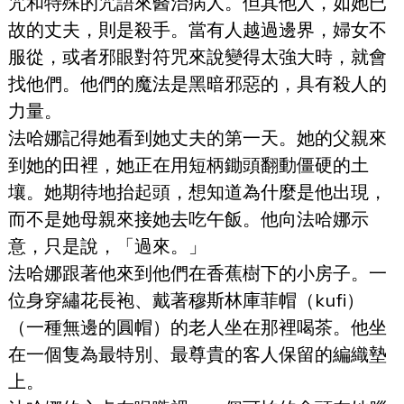
咒和特殊的咒語來醫治病人。但其他人，如她已
故的丈夫，則是殺手。當有人越過邊界，婦女不
服從，或者邪眼對符咒來說變得太強大時，就會
找他們。他們的魔法是黑暗邪惡的，具有殺人的
力量。
法哈娜記得她看到她丈夫的第一天。她的父親來
到她的田裡，她正在用短柄鋤頭翻動僵硬的土
壤。她期待地抬起頭，想知道為什麼是他出現，
而不是她母親來接她去吃午飯。他向法哈娜示
意，只是說，「過來。」
法哈娜跟著他來到他們在香蕉樹下的小房子。一
位身穿繡花長袍、戴著穆斯林庫菲帽（kufi）
（一種無邊的圓帽）的老人坐在那裡喝茶。他坐
在一個隻為最特別、最尊貴的客人保留的編織墊
上。