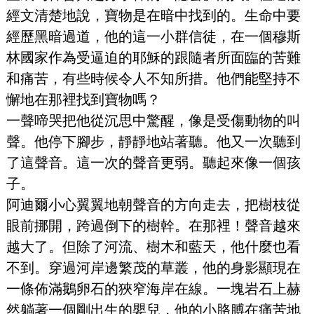
經文清楚地說，寶物是在暗中找到的。生命中要
經歷黑暗過道，他的這一小群信徒，在一個穆斯
林國家作為受逼迫的耶穌的跟隨者所面臨的苦難
和痛苦，有些時候令人不知所措。他們能堅持不
懈地在那裡找到寶物嗎？
一聲啼哭把他從沉思中驚醒，像是受傷動物的叫
聲。他停下腳步，靜靜地站著聽。他又一次聽到
了這聲音。這一次的聲音更弱。聽起來像一個孩
子。
阿迪爾小心翼翼地朝聲音的方向走去，把樹枝從
眼前挪開，跨過倒下的樹幹。在那裡！聲音越來
越大了。但除了河流、樹木和藍天，他什麼也看
不到。穿過河岸邊繁茂的草叢，他的身影顯現在
一條佈滿鵝卵石的狹窄海岸在線。一塊岩石上赫
然躺著一個剛出生的嬰兒，他的小胳膊在痛苦地