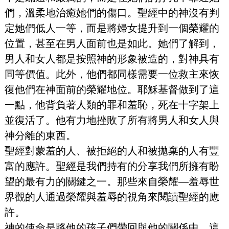
們，溫柔地治癒她們的傷口。聖經中的神沒有判
定她們低人一等，而是將婦女提升到一個榮耀的
位置，甚至在男人面前也是如此。她們了解到，
男人和女人都是按照神的形象被造的，對神具有
同等價值。此外，他們都同樣需要一位救主來恢
復他們在神面前的榮耀地位。耶穌基督做到了這
一點，他背負著人類的罪和羞恥，死在十字架上
並復活了。他有力地挫敗了所有將男人和女人與
神分離的東西。
聖經對蒙羞的人、被拒絕的人和被拋棄的人有豐
富的應許。聖經是我們持有的分享我們所擁有盼
望的最有力的關鍵之一。那些來自榮耀—羞辱世
界觀的人通過榮耀與羞辱的視角來閱讀聖經的應
許。
神的使命是將他的孩子們帶回與他的關係中，這