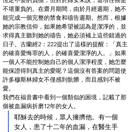
不堪重負的。在齋月期間，由於月經週期，她不
能完成一個完整的禁食和禱告週期。然而，根據
她的宗教信仰，如果她希望被認為是潔淨的，並
求得真主聽到她的禱告，她必須補上這些錯過的
日子。古蘭經2：222提出了這樣的提醒：「真主
的確喜愛悔罪的人，的確喜愛潔淨的人。」如果
一個人不能控制她自己的個人潔淨程度，她怎麼
能保證得到真主的愛呢？這個沒有答案的問題使
許多穆斯林婦女不僅感到骯髒，而且感到不被
愛。
我們在福音書中看到一個類似的困境，記載了那
個被血漏病折磨12年的女人。
耶穌去的時候，眾人擁擠他。有一個
女人，患了十二年的血漏，在醫生手