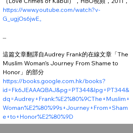
（Love Crimes of Kabul），HBO視頻，2011，
https://www.youtube.com/watch?v-
G_ugjOs6jwE。
...
這篇文章翻譯自Audrey Frank的在線文章「The 
Muslim Woman’s Journey From Shame to 
Honor」的部分
https://books.google.com.hk/books?
id=Fk6JEAAAQBAJ&pg=PT344&lpg=PT344&
dq=Audrey+Frank:%E2%80%9CThe+Muslim+
Woman%E2%80%99s+Journey+From+Sham
e+to+Honor%E2%80%9D