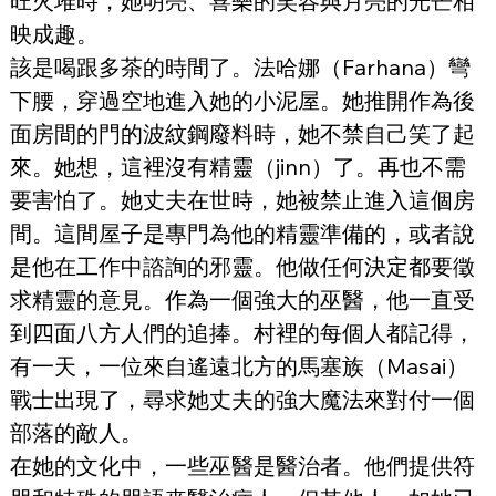
旺火堆時，她明亮、喜樂的笑容與月亮的光芒相
映成趣。
該是喝跟多茶的時間了。法哈娜（Farhana）彎
下腰，穿過空地進入她的小泥屋。她推開作為後
面房間的門的波紋鋼廢料時，她不禁自己笑了起
來。她想，這裡沒有精靈（jinn）了。再也不需
要害怕了。她丈夫在世時，她被禁止進入這個房
間。這間屋子是專門為他的精靈準備的，或者說
是他在工作中諮詢的邪靈。他做任何決定都要徵
求精靈的意見。作為一個強大的巫醫，他一直受
到四面八方人們的追捧。村裡的每個人都記得，
有一天，一位來自遙遠北方的馬塞族（Masai）
戰士出現了，尋求她丈夫的強大魔法來對付一個
部落的敵人。
在她的文化中，一些巫醫是醫治者。他們提供符