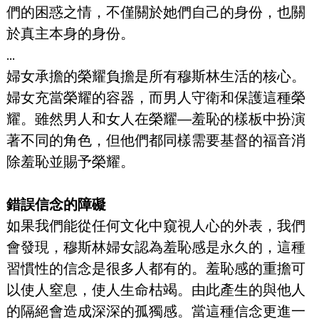
們的困惑之情，不僅關於她們自己的身份，也關
於真主本身的身份。
...
婦女承擔的榮耀負擔是所有穆斯林生活的核心。
婦女充當榮耀的容器，而男人守衛和保護這種榮
耀。雖然男人和女人在榮耀—羞恥的樣板中扮演
著不同的角色，但他們都同樣需要基督的福音消
除羞恥並賜予榮耀。
錯誤信念的障礙
如果我們能從任何文化中窺視人心的外表，我們
會發現，穆斯林婦女認為羞恥感是永久的，這種
習慣性的信念是很多人都有的。羞恥感的重擔可
以使人窒息，使人生命枯竭。由此產生的與他人
的隔絕會造成深深的孤獨感。當這種信念更進一