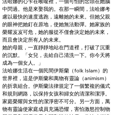
法哈娜的心卡在喉嚨裡，一個可怕的念頭在她腦
中閃過。他是來娶我的。在那一瞬間，法哈娜考
慮以最快的速度逃跑，遠離她的未來。但她父親
的眼神把她釘在原地，使她無法動彈。她家族的
榮耀岌岌可危，她的服從不僅會決定她的未來，
而且會決定所有人的未來。
她的母親，一直靜靜地站在門道裡，打破了沉重
的沉默。「女兒，去給自己清洗一下。你今天將
成為一個女人。」
法哈娜生活在一個民間伊斯蘭（folk Islam）的
世界裡，這是伊斯蘭和萬物有靈論（animism）
的折衷組合。伊斯蘭法律規定了一個繁複的儀式
和規則網路，以保持女孩和婦女的清潔和潔淨。
家庭榮耀與女性的潔淨密不可分。另一方面，萬
物有靈論使家庭成員充滿恐懼，害怕激怒控制物