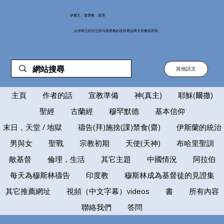
伊斯兰，基督教，真理
从伊斯兰的古兰经与基督教的圣经看这两大宗教的异同
其他語文
主頁
作者的話
宣教準備
神(真主)
耶穌(爾撒)
聖經
古蘭經
穆罕默德
基本信仰
末日，天堂 / 地獄
禱告(拜)施捨(課)禁食(齋)
伊斯蘭的統治
男與女
聖戰
宗教初期
天使(天神)
布哈里聖訓
敵基督
倫理，生活
其它主題
中國情況
阿拉伯
每天為穆斯林禱告
印度教
穆斯林成為基督徒的見證集
其它推薦網址
視頻（中文字幕）videos
書
所有內容
聯絡我們
答問