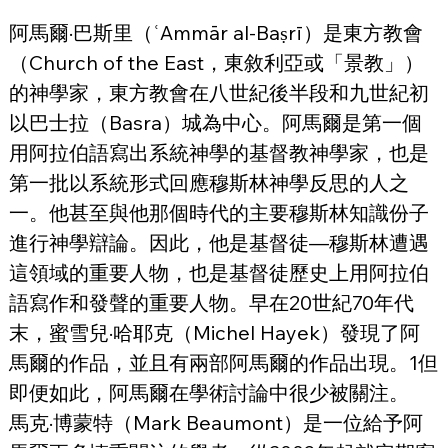
阿馬爾·巴斯里（ʿAmmār al-Baṣrī）是東方教會
（Church of the East，東敘利亞或「景教」）
的神學家，東方教會在八世紀後半段和九世紀初
以巴士拉（Basra）城為中心。阿馬爾是第一個
用阿拉伯語寫出系統神學的基督教神學家，也是
第一批以系統形式回應穆斯林神學反思的人之
一。他甚至與他那個時代的主要穆斯林知識份子
進行神學辯論。因此，他是基督徒—穆斯林遭遇
這領域的重要人物，也是基督徒歷史上用阿拉伯
語寫作和發聲的重要人物。早在20世紀70年代
末，蜜雪兒·哈耶克（Michel Hayek）發現了阿
馬爾的作品，並且有兩部阿馬爾的作品出現。1但
即便如此，阿馬爾在學術討論中很少被關注。
馬克·博蒙特（Mark Beaumont）是一位給予阿