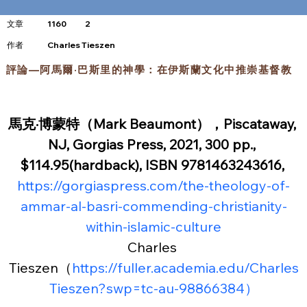
文章
1160
2
​作者
Charles Tieszen
評論—阿馬爾·巴斯里的神學：在伊斯蘭文化中推崇基督教
馬克·博蒙特（Mark Beaumont），Piscataway, 
NJ, Gorgias Press, 2021, 300 pp., 
$114.95(hardback), ISBN 9781463243616,
https://gorgiaspress.com/the-theology-of-
ammar-al-basri-commending-christianity-
within-islamic-culture
Charles 
Tieszen（
https://fuller.academia.edu/Charles
Tieszen?swp=tc-au-98866384）