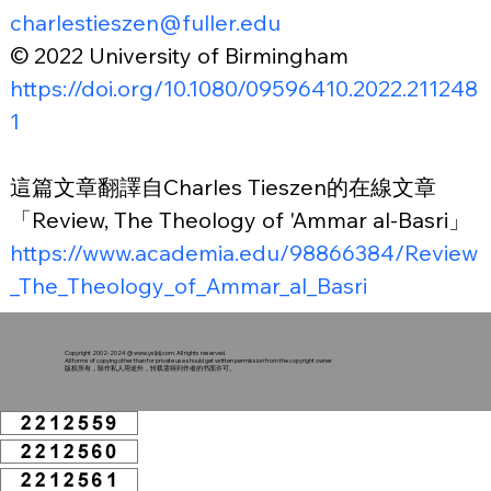
charlestieszen@fuller.edu
© 2022 University of Birmingham
https://doi.org/10.1080/09596410.2022.211248
1
這篇文章翻譯自Charles Tieszen的在線文章
「Review, The Theology of 'Ammar al-Basri」
https://www.academia.edu/98866384/Review
_The_Theology_of_Ammar_al_Basri
Copyright 2002-2024 @
www.ysljdj.com
. All rights reserved.
All forms of copying other than for private use should get written permission from the copyright owner
版权所有，除作私人用途外，转载需得到作者的书面许可。