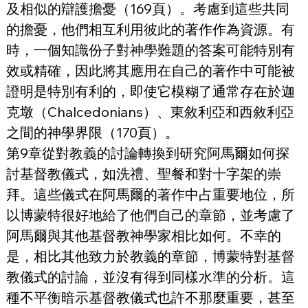
及相似的辯護擔憂（169頁）。考慮到這些共同
的擔憂，他們相互利用彼此的著作作為資源。有
時，一個知識份子對神學難題的答案可能特別有
效或精確，因此將其應用在自己的著作中可能被
證明是特別有利的，即使它模糊了通常存在於迦
克墩（Chalcedonians）、東敘利亞和西敘利亞
之間的神學界限（170頁）。
第9章從對教義的討論轉換到研究阿馬爾如何探
討基督教儀式，如洗禮、聖餐和對十字架的崇
拜。這些儀式在阿馬爾的著作中占重要地位，所
以博蒙特很好地給了他們自己的章節，並考慮了
阿馬爾與其他基督教神學家相比如何。不幸的
是，相比其他致力於教義的章節，博蒙特對基督
教儀式的討論，並沒有得到同樣水準的分析。這
種不平衡暗示基督教儀式也許不那麼重要，甚至