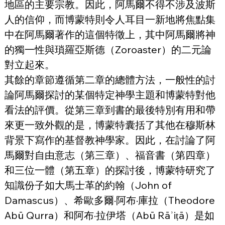
地區的主要宗教。因此，阿馬爾不得不涉及波斯
人的信仰，而博蒙特則令人耳目一新地將焦點集
中在阿馬爾著作的這個特徵上，其中阿馬爾將神
的獨一性與瑣羅亞斯德（Zoroaster）的二元論
對立起來。
其餘的章節遵循第二章的總體方法，一般性的討
論阿馬爾探討的某個特定神學主題和博蒙特對他
看法的評價。從第三章到書的最後特別有用和帶
來更一致外觀的是，博蒙特囊括了其他在穆斯林
背景下寫作的基督教神學家。因此，在討論了阿
馬爾對自由意志（第三章）、福音書（第四章）
和三位一體（第五章）的探討後，博蒙特研究了
知識份子如大馬士革的約翰（John of 
Damascus）、希歐多爾·阿布·庫拉（Theodore 
Abū Qurra）和阿布·拉伊塔（Abū Rāʾiṭā）是如