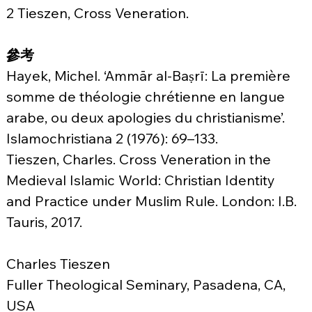
2 Tieszen, Cross Veneration.
參考
Hayek, Michel. ‘Ammār al-Baṣrī: La première 
somme de théologie chrétienne en langue 
arabe, ou deux apologies du christianisme’. 
Islamochristiana 2 (1976): 69–133.
Tieszen, Charles. Cross Veneration in the 
Medieval Islamic World: Christian Identity 
and Practice under Muslim Rule. London: I.B. 
Tauris, 2017.
Charles Tieszen
Fuller Theological Seminary, Pasadena, CA, 
USA