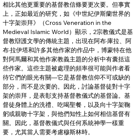
相比其他更重要的基督教信條要更次要。但事實
上，正如最近的研究，如《中世紀伊斯蘭世界的
十字架崇拜》（Cross Veneration in the 
Medieval Islamic World）顯示，2宗教儀式是基
督教辯護文學的傳統主題，出現在阿布·庫拉、阿
布·拉伊塔和許多其他作家的作品中，博蒙特在他
對阿馬爾和其他作家教義主題的分析中有囊括這
些作家。這些主題被處理的頻率很可能與作者看
待它們的眼光有關—它是基督教信仰不可或缺的
部分，而不是次要的。因此，討論基督徒對十字
架的崇拜，是表彰支持基督教儀式的基督論。基
督徒身體上的洗禮、吃喝聖餐，以及向十字架鞠
躬或親吻十字架，與他們知性上如何相信基督有
關。因此，基督教儀式與任何系統神學一樣重
要，尤其當人需要考慮穆斯林時。