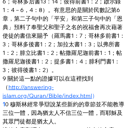
6；哥林多后書13：14；彼得前書1：2；啟示錄
1：4－6，4：8）。有意思的是關於民數記第6
章，第二子句中的「平安」和第三子句中的「恩
典」預料了奉聖父和聖子之名的祝福會再次藉著
使徒的書信來賜予（羅馬書1：7；哥林多前書1：
3；哥林多後書1：2；加拉太書1：3；以弗所書
1：2；腓立比書1：2；帖撒羅尼迦前書1：1；帖
撒羅尼迦後書1：2；提多書1：4；腓利門書1：
3；彼得後書1：2）。
9 關於這一點的證據可以在這裡找到
（
http://answering-
islam.org/Quran/Bible/index.html
）
1
0 穆斯林經常爭辯說某些新約的章節並不能教導
三位一體，因為猶太人不信三位一體，而耶穌及
其眾門徒都是猶太人。