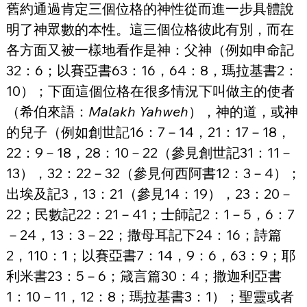
舊約通過肯定三個位格的神性從而進一步具體說
明了神眾數的本性。這三個位格彼此有別，而在
各方面又被一樣地看作是神：父神（例如申命記
32：6；以賽亞書63：16，64：8，瑪拉基書2：
10）；下面這個位格在很多情況下叫做主的使者
（希伯來語：
Malakh Yahweh
），神的道，或神
的兒子（例如創世記16：7－14，21：17－18，
22：9－18，28：10－22（參見創世記31：11－
13），32：22－32（參見何西阿書12：3－4）；
出埃及記3，13：21（參見14：19），23：20－
22；民數記22：21－41；士師記2：1－5，6：7
－24，13：3－22；撒母耳記下24：16；詩篇
2，110：1；以賽亞書7：14，9：6，63：9；耶
利米書23：5－6；箴言篇30：4；撒迦利亞書
1：10－11，12：8；瑪拉基書3：1）；聖靈或者