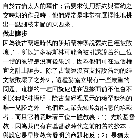
自於古猶太人的寫作；當要求使用新約與舊約之
交時期的作品時，他們經常是非常有選擇性地挑
出一點細枝末節的東西來。
做出讓步
因為後古蘭經時代的伊斯蘭神學說舊約已經被敗
壞了，所以許多穆斯林可能會被引誘說舊約三位
一體的教導是沒有後果的，因為他們可在這個權
宜之計上讓步。除了古蘭經沒有支持說舊約的經
文被敗壞了之外9，這種妥協立場有一些嚴重的
問題。這樣的一種回旋處理在證據面前不但會不
利於穆斯林證明，除古蘭經裡展示的穆罕默德的
唯一見證之外，他們還是眾先知原始信息的承載
者；而且它將意味著三位一體教義：1）先於基督
教，因為我們有在基督教時代之前的舊約抄本，
與說它是早期教會發明的命題相反；2）是猶太