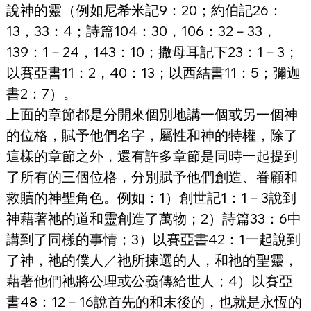
說神的靈（例如尼希米記9：20；約伯記26：
13，33：4；詩篇104：30，106：32－33，
139：1－24，143：10；撒母耳記下23：1－3；
以賽亞書11：2，40：13；以西結書11：5；彌迦
書2：7）。
上面的章節都是分開來個別地講一個或另一個神
的位格，賦予他們名字，屬性和神的特權，除了
這樣的章節之外，還有許多章節是同時一起提到
了所有的三個位格，分別賦予他們創造、眷顧和
救贖的神聖角色。例如：1）創世記1：1－3說到
神藉著祂的道和靈創造了萬物；2）詩篇33：6中
講到了同樣的事情；3）以賽亞書42：1一起說到
了神，祂的僕人／祂所揀選的人，和祂的聖靈，
藉著他們祂將公理或公義傳給世人；4）以賽亞
書48：12－16說首先的和末後的，也就是永恆的