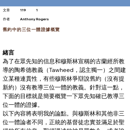
文章
119
1
​作者
Anthony Rogers
舊約中的三位一體證據概覽
緒言
為了在眾先知的信息和穆斯林宣稱的古蘭經所教
導的陶希德教義（Tawheed，認主獨一）之間建
立某種連貫性，有些穆斯林爭辯說舊約（沒有提
新約）沒有教導三位一體的教義。針對這一點，
下面的目標就是簡要概覽一下眾先知確已教導三
位一體的證據。
以下內容將表明我的論點。與穆斯林和其他非三
位一體論者不同，正統的基督徒忠實並滿足於聖