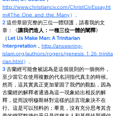
http://www.christianciv.com/ChristCivEssay.ht
m#The_One_and_the_Many
）。
2
 這些章節完整的三位一體辯護，請看我的文
章：《
讓我們造人：一種三位一體的闡釋
》
（
Let Us Make Man: A Trinitarian 
Interpretation
，
http://answering-
islam.org/authors/rogers/genesis_1_26_trinita
rian.html
）。
3
 古蘭經可能會被認為是這個規則的一個例外，
至少當它在使用複數的代名詞指代真主的時候。
然而，這其實真正更加鞏固了我們的觀點，因為
古蘭經的解釋者通過為這一現象給出相反的解
釋，從而說明穆斯林對這樣的語言現象決不在
行。這是可以預料的；畢竟，沒有充分思考其含
義的穆罕默德似乎只是從猶太人和基督徒那裡信