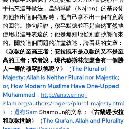
手拈來這種做法，當納季蘭（Najran）的基督徒
向他指出這個觀點時，他自己拿不出一個有意義
的回答。換句話說，穆罕默德並不是自然而然地
使用出這種表達的；他是無知地從別處抄襲而來
的。關於這個問題的詳盡敘述，請看我的文章：
《
眾數的至高王者：安拉既不是眾數的又不是至
高的王者；或者說，現代穆斯林怎麼會有一個勝
人一籌的穆罕默德呢？
》（
The Plural of 
Majesty: Allah is Neither Plural nor Majestic; 
or, How Modern Muslims Have One-Upped 
Muhammad
，
http://answering-
islam.org/authors/rogers/plural_majesty.html
）；還有
Sam
 Shamoun
的文章：《
古蘭經
·
安拉
和眾數問題
》（
The Qur’an, Allah and Plurality 