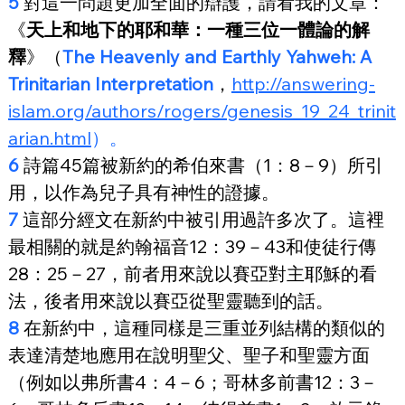
5
 對這一問題更加全面的辯護，請看我的文章：
《
天上和地下的耶和華：一種三位一體論的解
釋
》（
The Heavenly and Earthly Yahweh: A 
Trinitarian Interpretation
，
http://answering-
islam.org/authors/rogers/genesis_19_24_trinit
arian.html
）
。
6
 詩篇45篇被新約的希伯來書（1：8－9）所引
用，以作為兒子具有神性的證據。
7
 這部分經文在新約中被引用過許多次了。這裡
最相關的就是約翰福音12：39－43和使徒行傳
28：25－27，前者用來說以賽亞對主耶穌的看
法，後者用來說以賽亞從聖靈聽到的話。
8
 在新約中，這種同樣是三重並列結構的類似的
表達清楚地應用在說明聖父、聖子和聖靈方面
（例如以弗所書4：4－6；哥林多前書12：3－