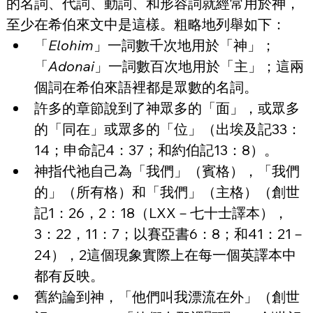
的名詞、代詞、動詞、和形容詞就經常用於神，
至少在希伯來文中是這樣。
粗略地列舉如下：
「
Elohim
」一詞數千次地用於「神」；
「
Adonai
」一詞數百次地用於「主」；這兩
個詞在希伯來語裡都是眾數的名詞。
許多的章節說到了神眾多的「面」，或眾多
的「同在」或眾多的「位」（出埃及記33：
14；申命記4：37；和約伯記13：8）。
神指代祂自己為「我們」（賓格），「我們
的」（所有格）和「我們」（主格）（創世
記1：26，2：18（LXX－七十士譯本
）
，
3：22，11：7；以賽亞書6：8；和41：21－
24），2這個現象實際上在每一個英譯本中
都有反映。
舊約論到神，「他們叫我漂流在外」（創世