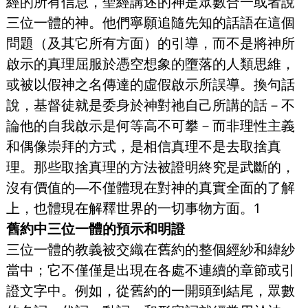
經的所有信息，聖經講述的神是眾數合一或者說
三位一體的神。他們寧願追隨先知的話語在這個
問題（及其它所有方面）的引導，而不是將神所
啟示的真理屈服於憑空想象的墮落的人類思維，
或被以假神之名傳達的虛假啟示所誤導。換句話
說，基督徒就是委身於神對祂自己所講的話－不
論他的自我啟示是何等高不可攀－而非理性主義
和偶像崇拜的方式，是相信真理不是去取捨真
理。那些取捨真理的方法被證明終究是武斷的，
沒有價值的—不僅體現在對神的真實全面的了解
上，也體現在解釋世界的一切事物方面。1
舊約中三位一體的預示和明證
三位一體的教義被交織在舊約的整個經紗和緯紗
當中；它不僅僅是出現在各處不連續的章節或引
證文字中。例如，從舊約的一開頭到結尾，眾數