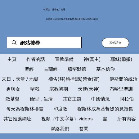
伊斯兰，基督教，真理
从伊斯兰的古兰经与基督教的圣经看这两大宗教的异同
其他語文
主頁
作者的話
宣教準備
神(真主)
耶穌(爾撒)
聖經
古蘭經
穆罕默德
基本信仰
末日，天堂 / 地獄
禱告(拜)施捨(課)禁食(齋)
伊斯蘭的統治
男與女
聖戰
宗教初期
天使(天神)
布哈里聖訓
敵基督
倫理，生活
其它主題
中國情況
阿拉伯
每天為穆斯林禱告
印度教
穆斯林成為基督徒的見證集
其它推薦網址
視頻（中文字幕）videos
書
所有內容
聯絡我們
答問