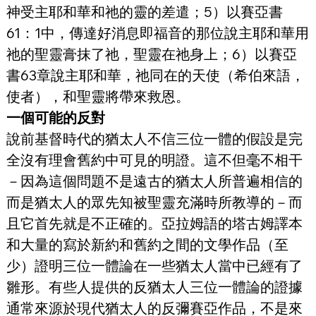
神受主耶和華和祂的靈的差遣；5）以賽亞書
61：1中，傳達好消息即福音的那位說主耶和華用
祂的聖靈膏抹了祂，聖靈在祂身上；6）以賽亞
書63章說主耶和華，祂同在的天使（希伯來語，
使者），和聖靈將帶來救恩。
一個可能的反對
說前基督時代的猶太人不信三位一體的假設是完
全沒有理會舊約中可見的明證。這不但毫不相干
－因為這個問題不是遠古的猶太人所普遍相信的
而是猶太人的眾先知被聖靈充滿時所教導的－而
且它首先就是不正確的。亞拉姆語的塔古姆譯本
和大量的寫於新約和舊約之間的文學作品（至
少）證明三位一體論在一些猶太人當中已經有了
雛形。有些人提供的反猶太人三位一體論的證據
通常來源於現代猶太人的反彌賽亞作品，不是來