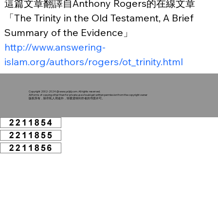
這
篇文章
翻譯
自
Anthony Rogers
的
在線
文章
「The Trinity in the Old Testament, A Brief 
Summary of the Evidence」
http://www.answering-
islam.org/authors/rogers/ot_trinity.html
Copyright 2002-2024 @
www.ysljdj.com
. All rights reserved.
All forms of copying other than for private use should get written permission from the copyright owner
版权所有，除作私人用途外，转载需得到作者的书面许可。