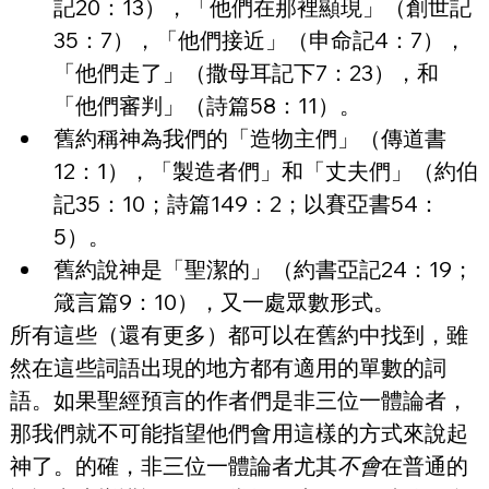
記20：13），「他們在那裡顯現」（創世記
35：7），「他們接近」（申命記4：7），
「他們走了」（撒母耳記下7：23），和
「他們審判」（詩篇58：11）。
舊約稱神為我們的「造物主們」（傳道書
12：1），「製造者們」和「丈夫們」（約伯
記35：10；詩篇149：2；以賽亞書54：
5）。
舊約說神是「聖潔的」（約書亞記24：19；
箴言篇9：10），又一處眾數形式。
所有這些（還有更多）都可以在舊約中找到，雖
然在這些詞語出現的地方都有適用的單數的詞
語。如果聖經預言的作者們是非三位一體論者，
那我們就不可能指望他們會用這樣的方式來說起
神了。的確，非三位一體論者尤其
不會
在普通的