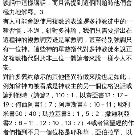
談話中這樣講話，而且當提到這個問題時他們會
極力地解釋。3
有人可能會說使用複數的表達
是
多神教徒中的一
種習慣，不過，針對多神論，我們只需要指出在
這種神的複數詞旁邊是單數詞，甚至特別強調只
有一位神。這些神的單數指代對多神教徒來說正
如複數指代對於非三位一體論者來說一樣令人不
安。
對許多舊約啟示的其他怪異特徵來說也是如此，
例如當神向被看成是神或主的另一個位格說話或
論到他時（詩篇2，110：1，以賽亞書13：17－
19；何西阿書1：7；阿摩斯書4：10－11；耶利
米書50：40；瑪拉基書3：1，5：2；撒迦利亞
書2：8－11，12：10，13：7）4或者當聖經的作
者們指到不只一個位格是耶和華，亞伯拉罕、以