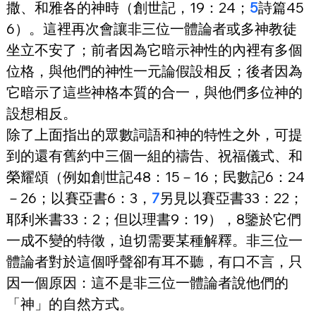
撒、和雅各的神時（創世記，19：24；
5
詩篇45
6）。這裡再次會讓非三位一體論者或多神教徒
坐立不安了；前者因為它暗示神性的內裡有多個
位格，與他們的神性一元論假設相反；後者因為
它暗示了這些神格本質的合一，與他們多位神的
設想相反。
除了上面指出的眾數詞語和神的特性之外，可提
到的還有舊約中三個一組的禱告、祝福儀式、和
榮耀頌（例如創世記48：15－16；民數記6：24
－26；以賽亞書6：3，
7
另見以賽亞書33：22；
耶利米書33：2；但以理書9：19），8鑒於它們
一成不變的特徵，迫切需要某種解釋。非三位一
體論者對於這個呼聲卻有耳不聽，有口不言，只
因一個原因：這不是非三位一體論者說他們的
「神」的自然方式。