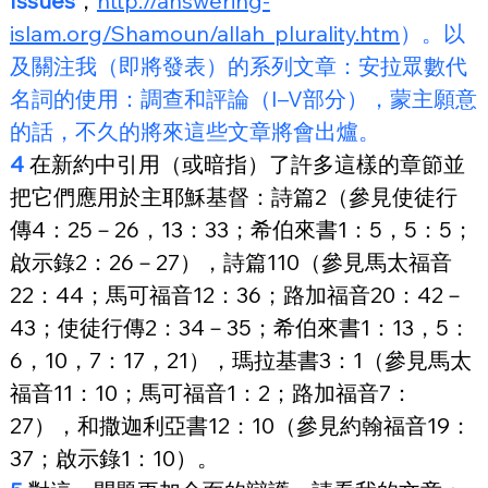
Issues
，
http://answering-
islam.org/Shamoun/allah_plurality.htm
）。
以
及關注我（即將發表）的系列文章：安拉眾數代
名詞的使用：調查和評論（I–V部分），蒙主願意
的話，不久的將來這些文章將會出爐。
4
 在新約中引用（或暗指）了許多這樣的章節並
把它們應用於主耶穌基督：詩篇2（參見使徒行
傳4：25－26，13：33；希伯來書1：5，5：5；
啟示錄2：26－27），詩篇110（參見馬太福音
22：44；馬可福音12：36；路加福音20：42－
43；使徒行傳2：34－35；希伯來書1：13，5：
6，10，7：17，21），瑪拉基書3：1（參見馬太
福音11：10；馬可福音1：2；路加福音7：
27），和撒迦利亞書12：10（參見約翰福音19：
37；啟示錄1：10）。