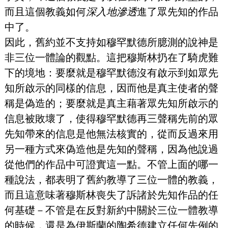
而且這個教義如何
深入地滲透
進了眾先知的作品
中了。
因此，舊約並不支持如穆罕默德所臆測的說神是
非三位一體論的觀點。這把穆斯林扔在了騎虎難
下的境地：要麼就是穆罕默德沒有啟示到如眾先
知所啟示的同樣的信息，因而他是真主使者的聲
稱是偽造的；要麼就是真主藉著眾先知所啟示的
信息被敗壞了，使得穆罕默德再三聲稱先前的眾
先知帶來的信息是他無法核實的，從而反過來用
另一種方式來偽造他是先知的聲稱，因為他說過
從他們的作品中可證實這一點。不管上面的哪一
種說法，都表明了舊約教導了三位一體的教義，
而且這意味著穆斯林喪失了訴諸於先知作品的任
何基礎－不管是在反對新約中關於三位一體教導
的時候，還是為伊斯蘭的陶希德建立任何先例的