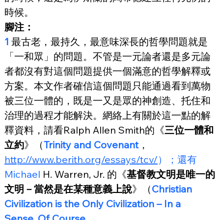
時候。
腳注：
1
 最古老，最持久，最意味深長的哲學問題就是
「一和眾」的問題。不管是一元論者還是多元論
者都沒有對這個問題提供一個滿意的哲學解釋或
方案。本文作者確信這個問題只能通過看到萬物
被三位一體的，既是一又是眾的神創造、托住和
治理的過程才能解決。網絡上有關於這一點的解
釋資料，請看Ralph Allen Smith的《
三位一體和
立約
》（
Trinity and Covenant
，
http://www.berith.org/essays/tcv/
）；還有
Michael
 H. Warren, Jr. 的《
基督教文明是唯一的
文明－當然是在某種意義上說
》（
Christian 
Civilization is the Only Civilization – In a 
Sense, Of Course
，