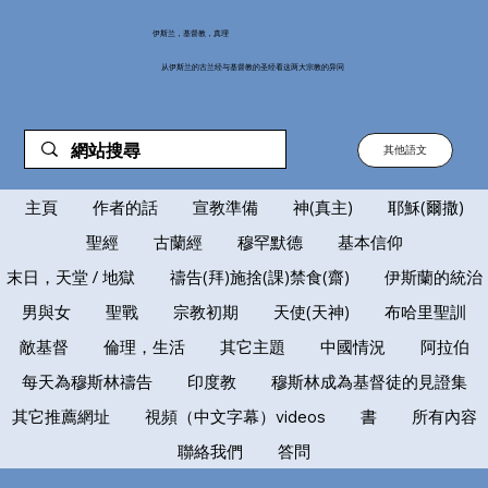
伊斯兰，基督教，真理
从伊斯兰的古兰经与基督教的圣经看这两大宗教的异同
其他語文
主頁
作者的話
宣教準備
神(真主)
耶穌(爾撒)
聖經
古蘭經
穆罕默德
基本信仰
末日，天堂 / 地獄
禱告(拜)施捨(課)禁食(齋)
伊斯蘭的統治
男與女
聖戰
宗教初期
天使(天神)
布哈里聖訓
敵基督
倫理，生活
其它主題
中國情況
阿拉伯
每天為穆斯林禱告
印度教
穆斯林成為基督徒的見證集
其它推薦網址
視頻（中文字幕）videos
書
所有內容
聯絡我們
答問