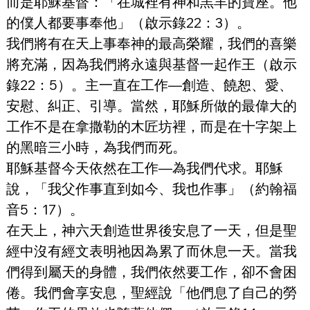
而是耶穌基督：「在城裡有神和羔羊的寶座。他
的僕人都要事奉他」（啟示錄22：3）。 
我們將有在天上事奉神的最高榮耀，我們的喜樂
將充滿，因為我們將永遠與基督一起作王（啟示
錄22：5）。主一直在工作—創造、饒恕、愛、
安慰、糾正、引導。當然，耶穌所做的最偉大的
工作不是在拿撒勒的木匠坊裡，而是在十字架上
的黑暗三小時，為我們而死。
耶穌基督今天依然在工作—為我們代求。耶穌
說，「我父作事直到如今、我也作事」（約翰福
音5：17）。
在天上，神六天創造世界後安息了一天，但是聖
經中沒有經文表明祂因為累了而休息一天。當我
們得到屬天的身體，我們依然要工作，卻不會困
倦。我們會享安息，聖經說「他們息了自己的勞