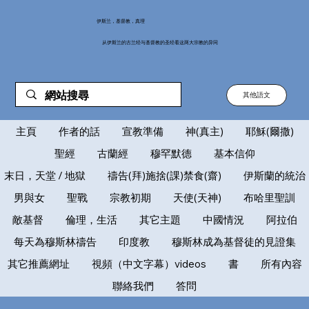
伊斯兰，基督教，真理
从伊斯兰的古兰经与基督教的圣经看这两大宗教的异同
其他語文
主頁
作者的話
宣教準備
神(真主)
耶穌(爾撒)
聖經
古蘭經
穆罕默德
基本信仰
末日，天堂 / 地獄
禱告(拜)施捨(課)禁食(齋)
伊斯蘭的統治
男與女
聖戰
宗教初期
天使(天神)
布哈里聖訓
敵基督
倫理，生活
其它主題
中國情況
阿拉伯
每天為穆斯林禱告
印度教
穆斯林成為基督徒的見證集
其它推薦網址
視頻（中文字幕）videos
書
所有內容
聯絡我們
答問