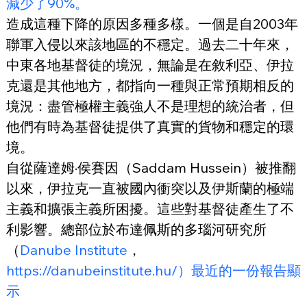
減少了90%。
造成這種下降的原因多種多樣。一個是自2003年
聯軍入侵以來該地區的不穩定。過去二十年來，
中東各地基督徒的境況，無論是在敘利亞、伊拉
克還是其他地方，都指向一種與正常預期相反的
境況：盡管極權主義強人不是理想的統治者，但
他們有時為基督徒提供了真實的貨物和穩定的環
境。
自從薩達姆·侯賽因（Saddam Hussein）被推翻
以來，伊拉克一直被國內衝突以及伊斯蘭的極端
主義和擴張主義所困擾。這些對基督徒產生了不
利影響。總部位於布達佩斯的多瑙河研究所
（
Danube Institute
，
https://danubeinstitute.hu/）最近的一份報告顯
示