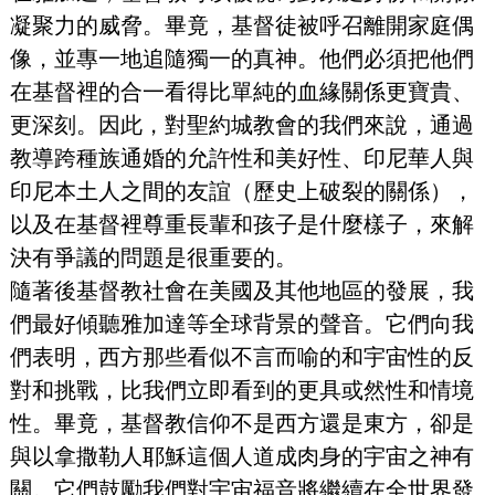
凝聚力的威脅。畢竟，基督徒被呼召離開家庭偶
像，並專一地追隨獨一的真神。他們必須把他們
在基督裡的合一看得比單純的血緣關係更寶貴、
更深刻。因此，對聖約城教會的我們來說，通過
教導跨種族通婚的允許性和美好性、印尼華人與
印尼本土人之間的友誼（歷史上破裂的關係），
以及在基督裡尊重長輩和孩子是什麼樣子，來解
決有爭議的問題是很重要的。
隨著後基督教社會在美國及其他地區的發展，我
們最好傾聽雅加達等全球背景的聲音。它們向我
們表明，西方那些看似不言而喻的和宇宙性的反
對和挑戰，比我們立即看到的更具或然性和情境
性。畢竟，基督教信仰不是西方還是東方，卻是
與以拿撒勒人耶穌這個人道成肉身的宇宙之神有
關。它們鼓勵我們對宇宙福音將繼續在全世界發