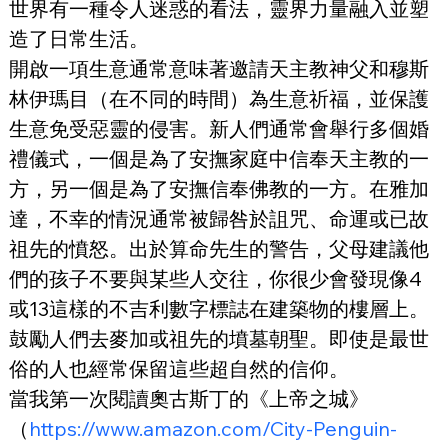
世界有一種令人迷惑的看法，靈界力量融入並塑
造了日常生活。
開啟一項生意通常意味著邀請天主教神父和穆斯
林伊瑪目（在不同的時間）為生意祈福，並保護
生意免受惡靈的侵害。新人們通常會舉行多個婚
禮儀式，一個是為了安撫家庭中信奉天主教的一
方，另一個是為了安撫信奉佛教的一方。在雅加
達，不幸的情況通常被歸咎於詛咒、命運或已故
祖先的憤怒。出於算命先生的警告，父母建議他
們的孩子不要與某些人交往，你很少會發現像4
或13這樣的不吉利數字標誌在建築物的樓層上。
鼓勵人們去麥加或祖先的墳墓朝聖。即使是最世
俗的人也經常保留這些超自然的信仰。
當我第一次閱讀奧古斯丁的《上帝之城》
（
https://www.amazon.com/City-Penguin-