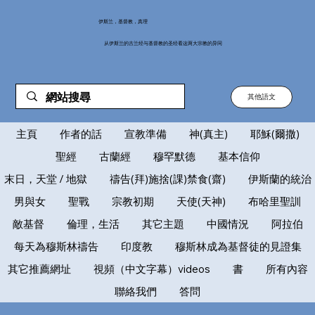
伊斯兰，基督教，真理
从伊斯兰的古兰经与基督教的圣经看这两大宗教的异同
其他語文
主頁
作者的話
宣教準備
神(真主)
耶穌(爾撒)
聖經
古蘭經
穆罕默德
基本信仰
末日，天堂 / 地獄
禱告(拜)施捨(課)禁食(齋)
伊斯蘭的統治
男與女
聖戰
宗教初期
天使(天神)
布哈里聖訓
敵基督
倫理，生活
其它主題
中國情況
阿拉伯
每天為穆斯林禱告
印度教
穆斯林成為基督徒的見證集
其它推薦網址
視頻（中文字幕）videos
書
所有內容
聯絡我們
答問