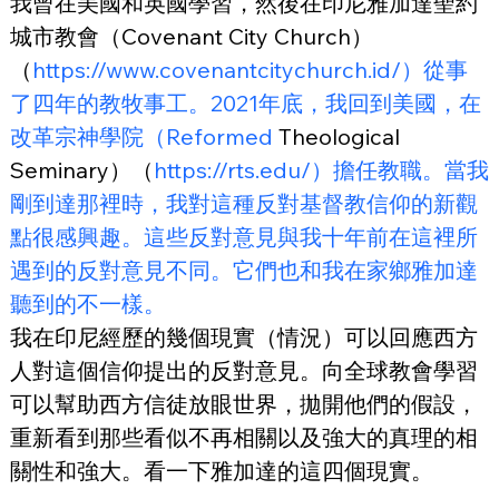
我曾在美國和英國學習，然後在印尼雅加達聖約
城市教會（Covenant City Church）
（
https://www.covenantcitychurch.id/）從事
了四年的教牧事工。2021年底，我回到美國，在
改革宗神學院（Reformed
 Theological 
Seminary）（
https://rts.edu/）擔任教職。當我
剛到達那裡時，我對這種反對基督教信仰的新觀
點很感興趣。這些反對意見與我十年前在這裡所
遇到的反對意見不同。它們也和我在家鄉雅加達
聽到的不一樣。
我在印尼經歷的幾個現實（情況）可以回應西方
人對這個信仰提出的反對意見。向全球教會學習
可以幫助西方信徒放眼世界，拋開他們的假設，
重新看到那些看似不再相關以及強大的真理的相
關性和強大。看一下雅加達的這四個現實。