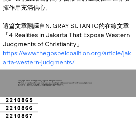
揮作用充滿信心。
這篇文章翻譯自N. GRAY SUTANTO的在線文章
「4 Realities in Jakarta That Expose Western 
Judgments of Christianity」
https://www.thegospelcoalition.org/article/jak
arta-western-judgments/
Copyright 2002-2024 @
www.ysljdj.com
. All rights reserved.
All forms of copying other than for private use should get written permission from the copyright owner
版权所有，除作私人用途外，转载需得到作者的书面许可。