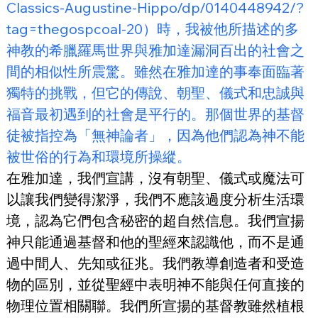
Classics-Augustine-Hippo/dp/0140448942/?
tag=thegospcoal-20）時，我被他所描述的多
神教的希臘羅馬世界與雅加達漏洞百出的社會之
間的相似性所震驚。雖然在雅加達的事奉面臨著
獨特的挑戰，但它的傳說、朝聖、儀式和忠誠與
福音最初遇到的社會是平行的。那個世界的基督
徒被指控為「無神論者」，因為他們認為神不能
被世俗的行為和環境所操縱。
在雅加達，我們宣講，沒有朝聖、儀式或魔法可
以讓我們變得潔淨，我們不應該過度分析生活環
境，認為它們包含秘密的超自然信息。我們宣揚
神只能通過基督和他的聖經來認識他，而不是通
過中間人、先知或征兆。我們教導創造者和受造
物的區別，並從聖經中表明神不能與任何直接的
物理位置相關聯。我們所宣揚的基督教雖然植根