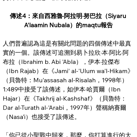
傳述4：來自西雅魯·阿拉明·努巴拉（Siyaru 
A'laamin Nubala）的maqtu報告
人們普遍認為這是有關此問題的四個傳述中最真
實的一個。該傳述可追溯到易卜拉欣·本·阿比·阿
布拉（Ibrahim b. Abi 'Abla），伊本·拉傑布
（Ibn Rajab）在《Jami' al-'Ulum wa'l-Hikam》
（貝魯特：Mu'assasah al-Risalah，1998年）
1:489中接受了該傳述，如伊本·哈賈爾（Ibn 
Hajar）在《Takhrij al-Kashshaf》（貝魯特：
Dar al-Turath al-'Arabi，1997年）聲稱納賽爾
（Nasa’i）也接受了該傳述。
「你已從小聖戰中歸來，那麼，你打算進行的大