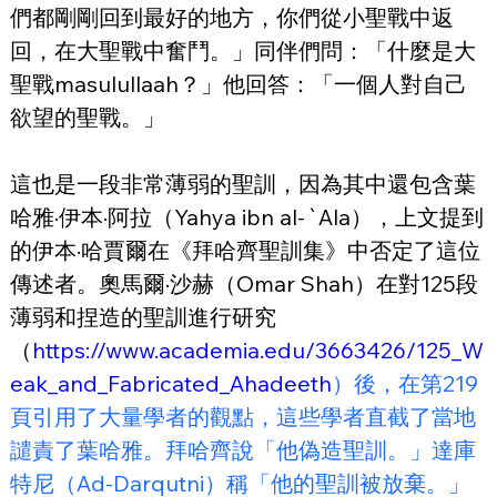
們都剛剛回到最好的地方，你們從小聖戰中返
回，在大聖戰中奮鬥。」同伴們問：「什麼是大
聖戰masulullaah？」他回答：「一個人對自己
欲望的聖戰。」
這也是一段非常薄弱的聖訓，因為其中還包含葉
哈雅·伊本·阿拉（Yahya ibn al-`Ala），上文提到
的伊本·哈賈爾在《拜哈齊聖訓集》中否定了這位
傳述者。奧馬爾·沙赫（Omar Shah）在對125段
薄弱和捏造的聖訓進行研究
（
https://www.academia.edu/3663426/125_W
eak_and_Fabricated_Ahadeeth
）後，在第219
頁引用了大量學者的觀點，這些學者直截了當地
譴責了葉哈雅。拜哈齊說「他偽造聖訓。」達庫
特尼（Ad-Darqutni）稱「他的聖訓被放棄。」