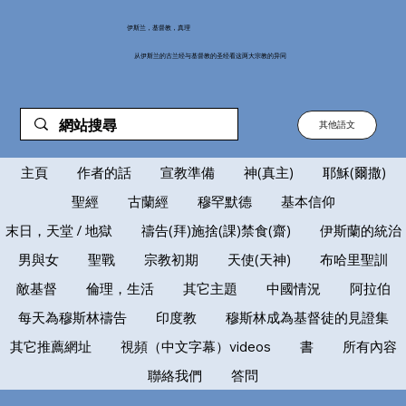
伊斯兰，基督教，真理
从伊斯兰的古兰经与基督教的圣经看这两大宗教的异同
其他語文
主頁
作者的話
宣教準備
神(真主)
耶穌(爾撒)
聖經
古蘭經
穆罕默德
基本信仰
末日，天堂 / 地獄
禱告(拜)施捨(課)禁食(齋)
伊斯蘭的統治
男與女
聖戰
宗教初期
天使(天神)
布哈里聖訓
敵基督
倫理，生活
其它主題
中國情況
阿拉伯
每天為穆斯林禱告
印度教
穆斯林成為基督徒的見證集
其它推薦網址
視頻（中文字幕）videos
書
所有內容
聯絡我們
答問