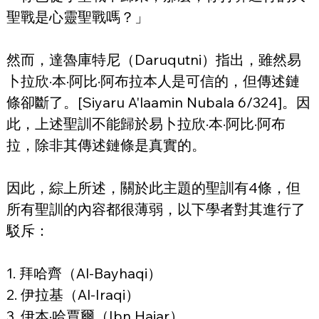
聖戰是心靈聖戰嗎？」
然而，達魯庫特尼（Daruqutni）指出，雖然易
卜拉欣·本·阿比·阿布拉本人是可信的，但傳述鏈
條卻斷了。[Siyaru A'laamin Nubala 6/324]。因
此，上述聖訓不能歸於易卜拉欣·本·阿比·阿布
拉，除非其傳述鏈條是真實的。
因此，綜上所述，關於此主題的聖訓有4條，但
所有聖訓的內容都很薄弱，以下學者對其進行了
駁斥：
1. 拜哈齊（Al-Bayhaqi）
2. 伊拉基（Al-Iraqi）
3. 伊本·哈賈爾（Ibn Hajar）