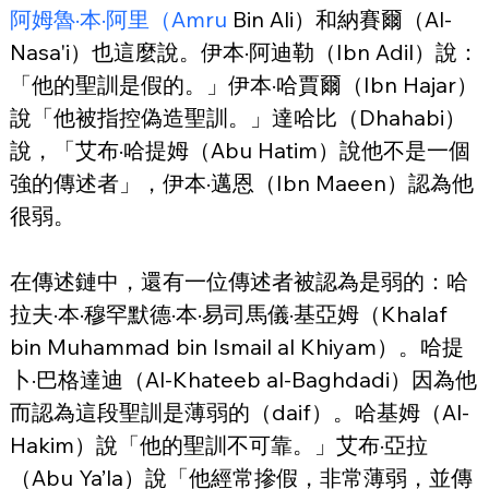
阿姆魯·本·阿里（Amru
 Bin Ali）和納賽爾（Al-
Nasa'i）也這麼說。伊本·阿迪勒（Ibn Adil）說：
「他的聖訓是假的。」伊本·哈賈爾（Ibn Hajar）
說「他被指控偽造聖訓。」達哈比（Dhahabi）
說，「艾布·哈提姆（Abu Hatim）說他不是一個
強的傳述者」，伊本·邁恩（Ibn Maeen）認為他
很弱。
在傳述鏈中，還有一位傳述者被認為是弱的：哈
拉夫·本·穆罕默德·本·易司馬儀·基亞姆（Khalaf 
bin Muhammad bin Ismail al Khiyam）。哈提
卜·巴格達迪（Al-Khateeb al-Baghdadi）因為他
而認為這段聖訓是薄弱的（daif）。哈基姆（Al-
Hakim）說「他的聖訓不可靠。」艾布·亞拉
（Abu Ya’la）說「他經常摻假，非常薄弱，並傳