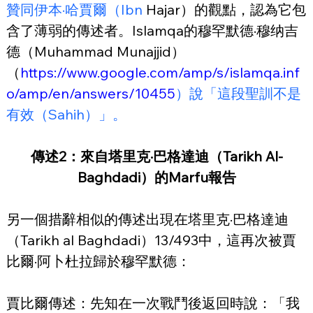
贊同伊本·哈賈爾（Ibn
 Hajar）的觀點，認為它包
含了薄弱的傳述者。Islamqa的穆罕默德·穆纳吉
德（Muhammad Munajjid）
（
https://www.google.com/amp/s/islamqa.inf
o/amp/en/answers/10455
）說「這段聖訓不是
有效（Sahih）」。
傳述2：來自塔里克·巴格達迪（Tarikh Al-
Baghdadi）的Marfu報告
另一個措辭相似的傳述出現在塔里克·巴格達迪
（Tarikh al Baghdadi）13/493中，這再次被賈
比爾·阿卜杜拉歸於穆罕默德：
賈比爾傳述：先知在一次戰鬥後返回時說：「我