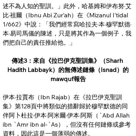
述不為人知的聖訓。」此外，哈基姆和伊布努·艾
比·祖爾（Ibnu Abi Zur’ah）在《Mizanul I'tidal 
1/662》中說：「我們經常寫哈拉夫·本·穆罕默德·
本·易司馬儀的陳述，只是將其作為一個例子，我
們把自己的責任推給他。」
傳述3：來自《拉巴伊克聖訓集》（Sharh 
Hadith Labbayk）的無傳述鏈條（Isnad）的
mawquf報告
伊本·拉賈布（Ibn Rajab）在《拉巴伊克聖訓
集》第128頁中將類似的措辭歸於穆罕默德的同
伴阿卜杜拉·伊本·阿米爾·伊本·阿斯（`Abd Allah 
ibn `Amr ibn al-`As），但沒有任何鏈條或參考
資料，因此這是一個薄弱的傳述。