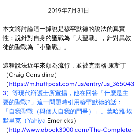
2019年7月31日
本文將討論這一據說是穆罕默德的說法的真實
性：說針對自身的聖戰為「大聖戰」，針對異教
徒的聖戰為「小聖戰」。
這種說法近年來頗為流行，並被克雷格·康斯丁
（Craig Considine）
（
https://m.huffpost.com/us/entry/us_365043
3
）等現代辯護士所宣揚，他在回答「什麼是主
要的聖戰?」這一問題時引用穆罕默德的話：
「自我聖戰（與個人自我的鬥爭）」。葉哈雅·埃
默里克（Yahiya
 Emericks）
（
http://www.ebook3000.com/The-Complete-