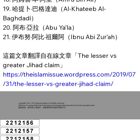
19. 哈提卜·巴格達迪（Al-Khateeb Al-
Baghdadi）
20. 阿布·亞拉（Abu Ya’la）
21. 伊布努·阿比·祖爾阿（Ibnu Abi Zur’ah）
這篇文章翻譯自在線文章「The lesser vs 
greater Jihad claim」
https://theislamissue.wordpress.com/2019/07
/31/the-lesser-vs-greater-jihad-claim/
Copyright 2002-2024 @
www.ysljdj.com
. All rights reserved.
All forms of copying other than for private use should get written permission from the copyright owner
版权所有，除作私人用途外，转载需得到作者的书面许可。