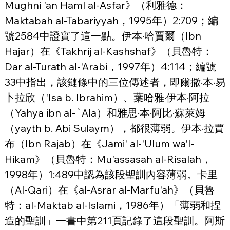
Mughni 'an Haml al-Asfar》（利雅德：
Maktabah al-Tabariyyah，1995年）2:709；編
號2584中證實了這一點。伊本·哈賈爾（Ibn 
Hajar）在《Takhrij al-Kashshaf》（貝魯特：
Dar al-Turath al-'Arabi，1997年）4:114；編號
33中指出，該鏈條中的三位傳述者，即爾撒·本·易
卜拉欣（'Isa b. Ibrahim）、葉哈雅·伊本·阿拉
（Yahya ibn al-`Ala）和雅思·本·阿比·蘇萊姆
（yayth b. Abi Sulaym），都很薄弱。伊本·拉賈
布（Ibn Rajab）在《Jami' al-'Ulum wa'l-
Hikam》（貝魯特：Mu'assasah al-Risalah，
1998年）1:489中認為該段聖訓內容薄弱。卡里
（Al-Qari）在《al-Asrar al-Marfu'ah》（貝魯
特：al-Maktab al-Islami，1986年）「薄弱和捏
造的聖訓」一書中第211頁記錄了這段聖訓。阿斯