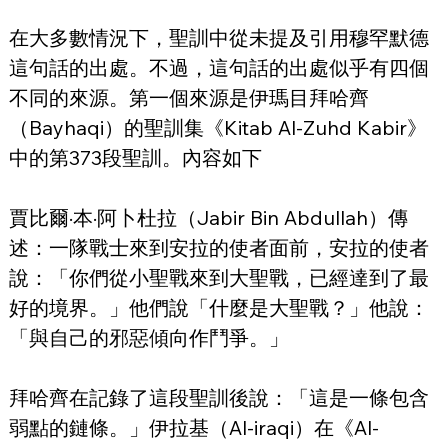
在大多數情況下，聖訓中從未提及引用穆罕默德
這句話的出處。不過，這句話的出處似乎有四個
不同的來源。第一個來源是伊瑪目拜哈齊
（Bayhaqi）的聖訓集《Kitab Al-Zuhd Kabir》
中的第373段聖訓。內容如下
賈比爾·本·阿卜杜拉（Jabir Bin Abdullah）傳
述：一隊戰士來到安拉的使者面前，安拉的使者
說：「你們從小聖戰來到大聖戰，已經達到了最
好的境界。」他們說「什麼是大聖戰？」他說：
「與自己的邪惡傾向作鬥爭。」
拜哈齊在記錄了這段聖訓後說：「這是一條包含
弱點的鏈條。」伊拉基（Al-iraqi）在《Al-