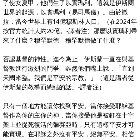
了使女夏甲，他們生了以實瑪利。這就是伊斯蘭
世界的起源，以實瑪利（易司馬儀）。由於撒
拉，當今世界上有14億穆斯林人口。（在2024年
按官方統計大約20億。-譯者注）那麼以實瑪利帶
來了什麼？穆罕默德。穆罕默德做了什麼？
否認基督的神性。迄今為止，伊斯蘭一直在與基
督教進行激烈的鬥爭。雖然他們嘴上說，「直到
天國來臨。我們是平安的宗教。」（這是講者從
伊斯蘭的教導而總結的話。-譯者注）
只有一個地方能讓你找到平安。當你接受耶穌基
督作為你的主你的神，當你接受他是被釘在十字
架上並從死復活的彌賽亞時，只有這樣平安才可
能實現。在耶穌之外沒有平安，絕無平安。相信