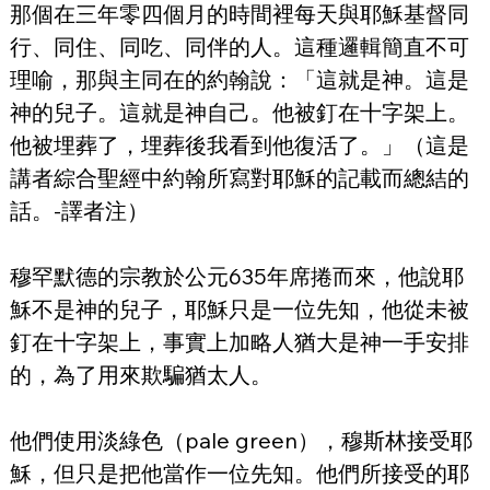
那個在三年零四個月的時間裡每天與耶穌基督同
行、同住、同吃、同伴的人。這種邏輯簡直不可
理喻，那與主同在的約翰說：「這就是神。這是
神的兒子。這就是神自己。他被釘在十字架上。
他被埋葬了，埋葬後我看到他復活了。」（這是
講者綜合聖經中約翰所寫對耶穌的記載而總結的
話。-譯者注）
穆罕默德的宗教於公元635年席捲而來，他說耶
穌不是神的兒子，耶穌只是一位先知，他從未被
釘在十字架上，事實上加略人猶大是神一手安排
的，為了用來欺騙猶太人。
他們使用淡綠色（pale green），穆斯林接受耶
穌，但只是把他當作一位先知。他們所接受的耶