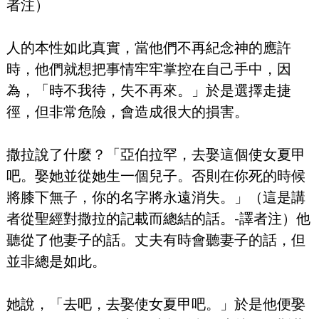
者注）
人的本性如此真實，當他們不再紀念神的應許
時，他們就想把事情牢牢掌控在自己手中，因
為，「時不我待，失不再來。」於是選擇走捷
徑，但非常危險，會造成很大的損害。
撒拉說了什麼？「亞伯拉罕，去娶這個使女夏甲
吧。娶她並從她生一個兒子。否則在你死的時候
將膝下無子，你的名字將永遠消失。」（這是講
者從聖經對撒拉的記載而總結的話。-譯者注）他
聽從了他妻子的話。丈夫有時會聽妻子的話，但
並非總是如此。
她說，「去吧，去娶使女夏甲吧。」於是他便娶