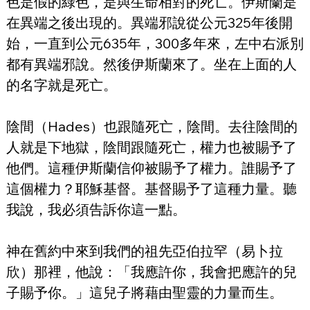
色是假的綠色，是與生命相對的死亡。伊斯蘭是
在異端之後出現的。異端邪說從公元325年後開
始，一直到公元635年，300多年來，左中右派別
都有異端邪說。然後伊斯蘭來了。坐在上面的人
的名字就是死亡。
陰間（Hades）也跟隨死亡，陰間。去往陰間的
人就是下地獄，陰間跟隨死亡，權力也被賜予了
他們。這種伊斯蘭信仰被賜予了權力。誰賜予了
這個權力？耶穌基督。基督賜予了這種力量。聽
我說，我必須告訴你這一點。
神在舊約中來到我們的祖先亞伯拉罕（易卜拉
欣）那裡，他說：「我應許你，我會把應許的兒
子賜予你。」這兒子將藉由聖靈的力量而生。