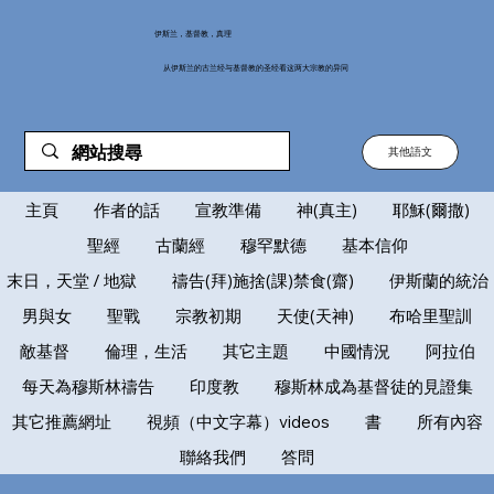
伊斯兰，基督教，真理
从伊斯兰的古兰经与基督教的圣经看这两大宗教的异同
其他語文
主頁
作者的話
宣教準備
神(真主)
耶穌(爾撒)
聖經
古蘭經
穆罕默德
基本信仰
末日，天堂 / 地獄
禱告(拜)施捨(課)禁食(齋)
伊斯蘭的統治
男與女
聖戰
宗教初期
天使(天神)
布哈里聖訓
敵基督
倫理，生活
其它主題
中國情況
阿拉伯
每天為穆斯林禱告
印度教
穆斯林成為基督徒的見證集
其它推薦網址
視頻（中文字幕）videos
書
所有內容
聯絡我們
答問