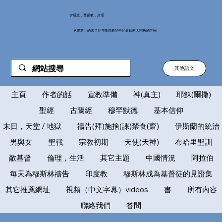
伊斯兰，基督教，真理
从伊斯兰的古兰经与基督教的圣经看这两大宗教的异同
其他語文
主頁
作者的話
宣教準備
神(真主)
耶穌(爾撒)
聖經
古蘭經
穆罕默德
基本信仰
末日，天堂 / 地獄
禱告(拜)施捨(課)禁食(齋)
伊斯蘭的統治
男與女
聖戰
宗教初期
天使(天神)
布哈里聖訓
敵基督
倫理，生活
其它主題
中國情況
阿拉伯
每天為穆斯林禱告
印度教
穆斯林成為基督徒的見證集
其它推薦網址
視頻（中文字幕）videos
書
所有內容
聯絡我們
答問