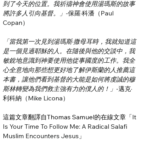
到了今天的位置。我祈禱神會使用湯瑪斯的故事
將許多人引向基督。」
-保羅·科潘（Paul 
Copan）
「當我第一次見到湯瑪斯·撒母耳時，我就知道這
是一個見過耶穌的人。在隨後與他的交談中，我
敏銳地意識到神要使用他從事國度的工作。我全
心全意地向那些想更好地了解伊斯蘭的人推薦這
本書，讓他們看到基督的大能是如何將虔誠的穆
斯林轉變為我們救主強有力的僕人的！」
-邁克·
利科納（Mike Licona）
這篇文章翻譯自Thomas Samuel的在線文章「
It 
Is Your Time To Follow Me: A Radical Salafi 
Muslim Encounters Jesus
」