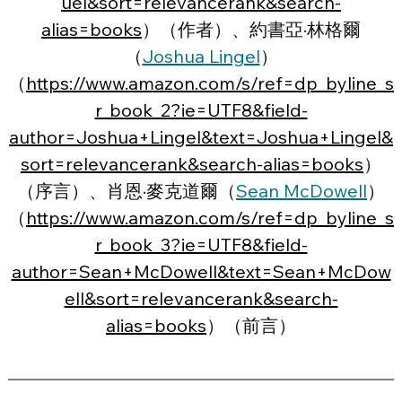
uel&sort=relevancerank&search-
alias=books
）（作者）、約書亞·林格爾
（
Joshua
 Lingel
）
（
https://www.amazon.com/s/ref=dp_byline_s
r_book_2?ie=UTF8&field-
author=Joshua+Lingel&text=Joshua+Lingel&
sort=relevancerank&search-alias=books
）
（序言）、肖恩·麥克道爾（
Sean
 McDowell
）
（
https://www.amazon.com/s/ref=dp_byline_s
r_book_3?ie=UTF8&field-
author=Sean+McDowell&text=Sean+McDow
ell&sort=relevancerank&search-
alias=books
）（前言）