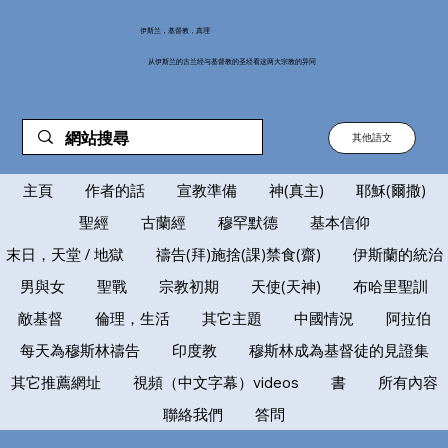
伊斯兰，基督教，真理
从伊斯兰的古兰经与基督教的圣经看这两大宗教的异同
其他語文
主頁
作者的話
宣教準備
神(真主)
耶穌(爾撒)
聖經
古蘭經
穆罕默德
基本信仰
末日，天堂 / 地獄
禱告(拜)施捨(課)禁食(齋)
伊斯蘭的統治
男與女
聖戰
宗教初期
天使(天神)
布哈里聖訓
敵基督
倫理，生活
其它主題
中國情況
阿拉伯
每天為穆斯林禱告
印度教
穆斯林成為基督徒的見證集
其它推薦網址
視頻（中文字幕）videos
書
所有內容
聯絡我們
答問