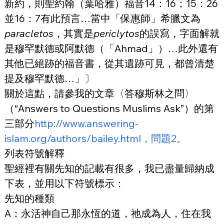
新約，則聖約翰（葉哈雅）福音14：16；15：26
並16：7有此預言…當中「保惠師」希臘文為
paracletos
，其實是
periclytos
的誤寫，字面解就
是穆罕默德或阿默德（「Ahmad」）…此外還有
其他已絕跡的福音書，從其遺跡可見，都曾清楚
提及穆罕默德…」〕
關於這點，請參我的文章〈答穆斯林之問〉
（“Answers to Questions Muslims Ask”）的第
三部分
http://
www.answering-
islam.org/authors/bailey.html，問題2。
列表符號解釋
聖經裡有關先知的記載有很多，我已盡量歸納成
下表，並用以下符號標示：
先知的種類
A
：永活神自己那永恆的道，祂成為人，住在我