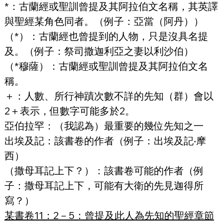
*：古蘭經或聖訓曾提及其阿拉伯文名稱，其英譯
與聖經某角色同者。（例子：亞當（阿丹））
（*）：古蘭經也曾提到的人物，只是沒具名提
及。（例子：祭司撒迦利亞之妻以利沙伯）
（*穆薩）：古蘭經或聖訓曾提及其阿拉伯文名
稱。
＋：人數、所行神蹟次數不詳的先知（群）會以
2＋表示，但數字可能多於2。
亞伯拉罕
：（我認為）最重要的幾位先知之一
出埃及記：該書卷的作者（例子：出埃及記‧摩
西）
（撒母耳記上下？）：該書卷可能的作者（例
子：撒母耳記上下，可能有大衛的先見迦得所
寫？）
某書卷11：2－5：曾提及此人為先知的聖經章節