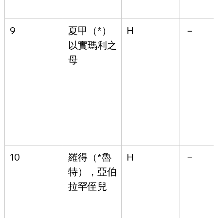
9
夏甲（*）
H
－
以實瑪利之
母
10
羅得（*魯
H
－
特），亞伯
拉罕侄兒