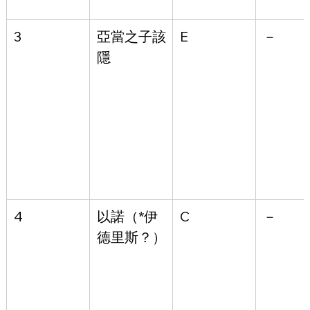
3
亞當之子該
E
－
隱
4
以諾（*伊
C
－
德里斯？）