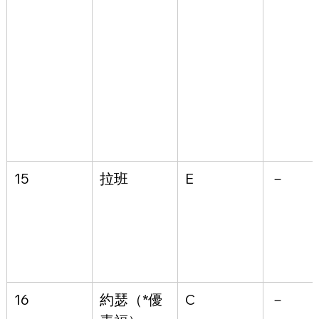
15
拉班
E
－
16
約瑟
（*優
C
－