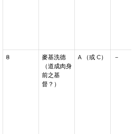
8
麥基洗德 
A
 （或 
C
）
－
（道成肉身
前之基
督？）