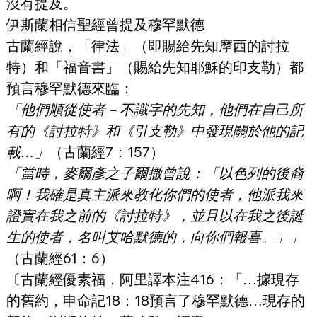
沒有提及。
伊斯蘭相信聖經曾提及穆罕默德
古蘭經說，「律法」（即賜給先知摩西的討拉
特）和「福音書」（賜給先知耶穌的印支勒）都
預言穆罕默德來臨：
「他們順從使者－不識字的先知，
他們在自己所
有的《討拉特》和《引支勒》中發現關於他的記
載
…」
（古蘭經7：157）
「當時，麥爾彥之子爾撒曾說：「以色列的後裔
啊！我確是真主派來教化你們的使者，他派我來
證實在我之前的《討拉特》，
並且以在我之後誕
生的使者，名叫艾哈默德的，向你們報喜
。」」
（古蘭經61：6）
〔古蘭經優素福．阿里譯本注416：「…據現存
的舊約，申命記18：18預言了穆罕默德…現存的