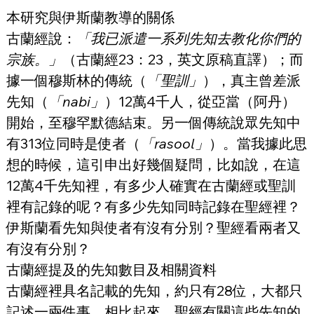
本研究與伊斯蘭教導的關係
古蘭經說：
「我已派遣一系列先知去教化你們的
宗族。」
（古蘭經23：23，英文原稿直譯）；而
據一個穆斯林的傳統（
「聖訓」
），真主曾差派
先知（
「nabi」
）12萬4千人，從亞當（阿丹）
開始，至穆罕默德結束。另一個傳統說眾先知中
有313位同時是使者（
「rasool」
）。當我據此思
想的時候，這引申出好幾個疑問，比如說，在這
12萬4千先知裡，有多少人確實在古蘭經或聖訓
裡有記錄的呢？有多少先知同時記錄在聖經裡？
伊斯蘭看先知與使者有沒有分別？聖經看兩者又
有沒有分別？
古蘭經提及的先知數目及相關資料
古蘭經裡具名記載的先知，約只有28位，大都只
記述一兩件事。相比起來，聖經有關這些先知的