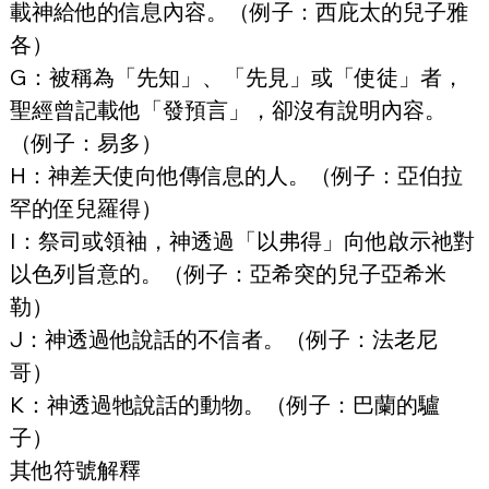
載神給他的信息內容。（例子：西庇太的兒子雅
各）
G
：被稱為「先知」、「先見」或「使徒」者，
聖經曾記載他「發預言」，卻沒有說明內容。
（例子：易多）
H
：神差天使向他傳信息的人。（例子：亞伯拉
罕的侄兒羅得）
I
：祭司或領袖，神透過「以弗得」向他啟示祂對
以色列旨意的。（例子：亞希突的兒子亞希米
勒）
J
：神透過他說話的不信者。（例子：法老尼
哥）
K
：神透過牠說話的動物。（例子：巴蘭的驢
子）
其他符號解釋