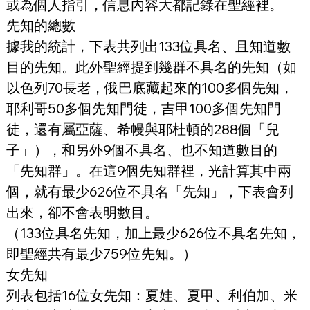
或為個人指引，信息內容大都記錄在聖經裡。
先知的總數
據我的統計，下表共列出
133位具名、且知道數
目的
先知。此外聖經提到幾群不具名的先知（如
以色列70長老，俄巴底藏起來的100多個先知，
耶利哥50多個先知門徒，吉甲100多個先知門
徒，還有屬亞薩、希幔與耶杜頓的288個「兒
子」），和另外9個不具名、也不知道數目的
「先知群」。在這9個先知群裡，光計算其中兩
個，就有最少626位不具名「先知」，下表會列
出來，卻不會表明數目。
（133位具名先知，加上最少626位不具名先知，
即聖經共有最少759位先知。）
女先知
列表包括16位女先知：夏娃、夏甲、利伯加、米