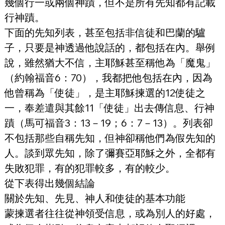
幾個行一或兩個神蹟，但不是所有先知都有記載
行神蹟。
下面的先知列表，甚至包括非信徒和巴蘭的驢
子，只要是神透過他說話的，都包括在內。舉例
說，雖然猶大不信，主耶穌甚至稱他為「魔鬼」
（約翰福音6：70），我都把他包括在內，因為
他曾稱為「使徒」，是主耶穌揀選的12使徒之
一，奉差遣與其餘11「使徒」出去傳信息、行神
蹟（馬可福音3：13－19；6：7－13）。列表卻
不包括那些自稱先知，但神卻稱他們為假先知的
人。談到眾先知，除了彌賽亞耶穌之外，全都有
失敗犯罪，有的犯罪較多，有的較少。
從下表得出幾個結論
關於先知、先見、神人和使徒的基本功能
蒙揀選者往往從神領受信息，或為別人的好處，