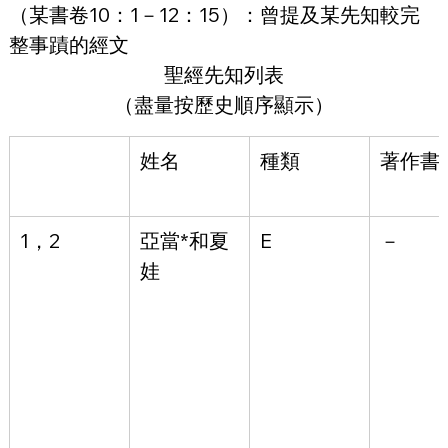
（某書卷10：1－12：15）：曾提及某先知較完
整事蹟的經文
聖經先知列表
（盡量按歷史順序顯示）
姓名
種類
著作書
1，2
亞當*和夏
E
－
娃