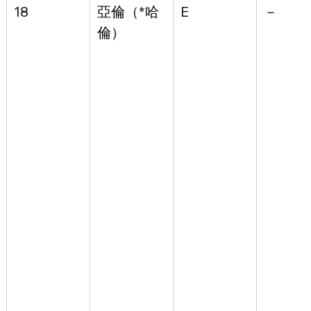
18
亞倫（*哈
E
－
倫）