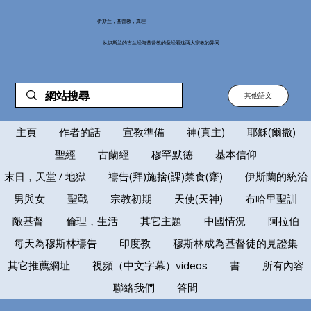
伊斯兰，基督教，真理
从伊斯兰的古兰经与基督教的圣经看这两大宗教的异同
其他語文
主頁
作者的話
宣教準備
神(真主)
耶穌(爾撒)
聖經
古蘭經
穆罕默德
基本信仰
末日，天堂 / 地獄
禱告(拜)施捨(課)禁食(齋)
伊斯蘭的統治
男與女
聖戰
宗教初期
天使(天神)
布哈里聖訓
敵基督
倫理，生活
其它主題
中國情況
阿拉伯
每天為穆斯林禱告
印度教
穆斯林成為基督徒的見證集
其它推薦網址
視頻（中文字幕）videos
書
所有內容
聯絡我們
答問