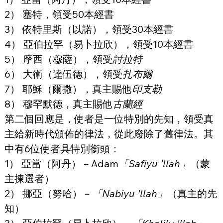
2） 塞特，領受50本經書
3） 依特里斯（以諾），領受30本經書
4） 亞伯拉罕（易卜拉欣），領受10本經書
5） 摩西（穆薩），領受
討拉特
6） 大衛（達伍德），領受
扎布爾
7） 耶穌（爾撒），真主賜他
印支勒
8） 穆罕默德，真主賜他
古蘭經
第二個回應是，使者是一位特別的先知，領受真
主給新時代頒佈的律法，從此廢除了舊律法。其
中有6位使者具特別銜頭：
1） 亞當（阿丹）－Adam
「Safiyu 'llah」
（蒙
主揀選者）
2） 挪亞（努哈）－
「Nabiyu 'llah」
（真主的先
知）