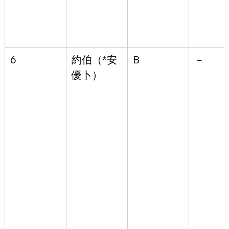
6
約伯（*安
B
－
優卜）