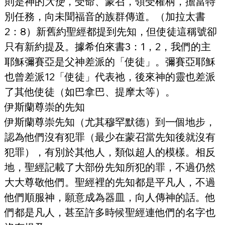
則是神的
大使
，受命、蒙召，領受權柄，擔當特
別任務，向未聞福音的族群傳道。（加拉太書
2：8）新舊約聖經都提到先知，但使徒這稱號卻
只有新約提及。據希伯來書3：1，2，我們的主
耶穌彌賽亞是父神差派的「使徒」。彌賽亞耶穌
也曾差派12「使徒」代表祂，後來神的靈也差派
了其他使徒（如巴拿巴、提摩太等）。
伊斯蘭尊崇的先知
伊斯蘭尊崇先知（尤其穆罕默德）到一個地步，
認為他們沒有犯罪（最少在蒙召當先知後就沒有
犯罪），有別於其他人，類似超人的模樣。相反
地，聖經記載了大部份先知所犯的罪，不過仍然
大大尊敬他們。聖經裡的先知都是平凡人，不過
他們順服神，願意成為器皿，向人傳神的話。他
們都是凡人，甚至許多時候聖經連他們的名字也