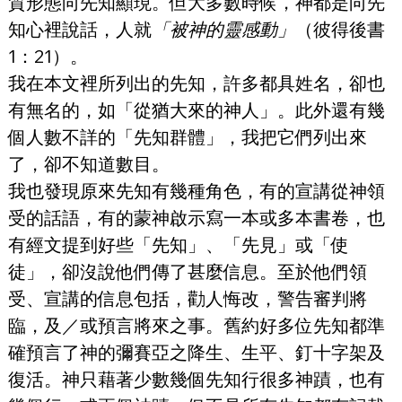
質形態向先知顯現。但大多數時候，神都是向先
知心裡說話，人就
「被神的靈感動」
（彼得後書
1：21）。
我在本文裡所列出的先知，許多都具姓名，卻也
有無名的，如「從猶大來的神人」。此外還有幾
個人數不詳的「先知群體」，我把它們列出來
了，卻不知道數目。
我也發現原來先知有幾種角色，有的宣講從神領
受的話語，有的蒙神啟示寫一本或多本書卷，也
有經文提到好些「先知」、「先見」或「使
徒」，卻沒說他們傳了甚麼信息。至於他們領
受、宣講的信息包括，勸人悔改，警告審判將
臨，及／或預言將來之事。舊約好多位先知都準
確預言了神的彌賽亞之降生、生平、釘十字架及
復活。神只藉著少數幾個先知行很多神蹟，也有