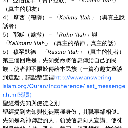
3） 亞伯拉罕（易卜拉欣）－
「Khalilu 'llah」
（真主的朋友）
4） 摩西（穆薩）－
「Kalimu 'llah」
（與真主說
話者）
5） 耶穌（爾撒）－
「Ruhu 'llah」
與
「Kalimatu 'llah」
（真主的精神，真主的話）
6） 穆罕默德－
「Rasulu 'llah」
（真主的使者）
第三個回應是，先知受命將信息傳給自己的民
族，使者卻不限於傳給本民族（一篇有趣文章談
到這點，請點擊這裡
http://
www.answering-
islam.org/Quran/Incoherence/last_messenge
r.html閱讀）
聖經看先知與使徒之別
聖經提到先知與使徒兩種身份，其職事卻相似。
先知是為神
傳話
的人，領受信息向人宣講。使徒