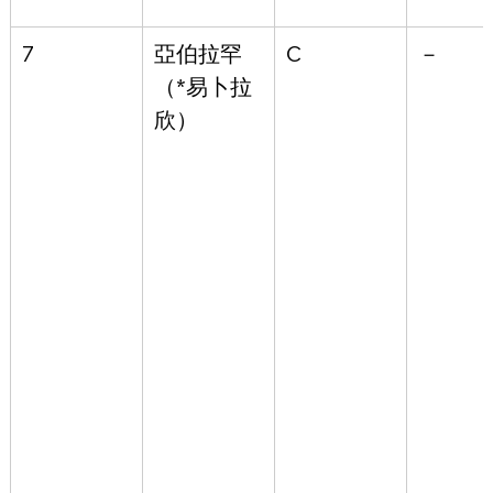
7
亞伯拉罕
C
－
（*易卜拉
欣）