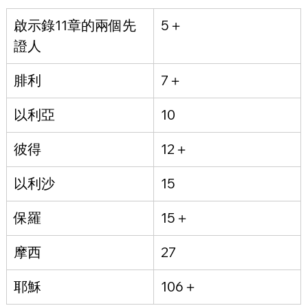
啟示錄11章的兩個先
5＋
證人
腓利
7＋
以利亞
10
彼得
12＋
以利沙
15
保羅
15＋
摩西
27
耶穌
106＋