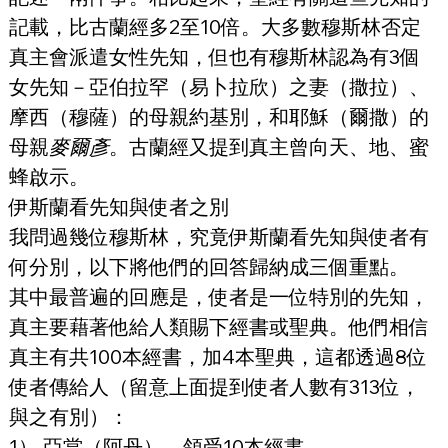
記載，比古蘭經多2至10倍。大多數穆斯林否定
真主會派遣女性先知，但也有穆斯林認為有3個
女先知－亞伯拉罕（易卜拉欣）之妻（撒拉）、
摩西（穆薩）的母親約基別，和耶穌（爾撒）的
母親
麥爾彥
。古蘭經又提到真主曾向天、地、蜜
蜂啟示。
伊斯蘭看先知與使者之別
我問過幾位穆斯林，究竟伊斯蘭看先知與使者有
何分別，以下將他們的回答歸納成三個重點。
其中最普遍的回應是，使者是一位特別的先知，
真主要藉著他給人類賜下經書或聖典。他們相信
真主有共100本經書，加4本聖典，這都透過8位
使者傳給人（留意上面提到使者人數有313位，
與之有別）：
1） 亞當（阿丹），領受10本經書