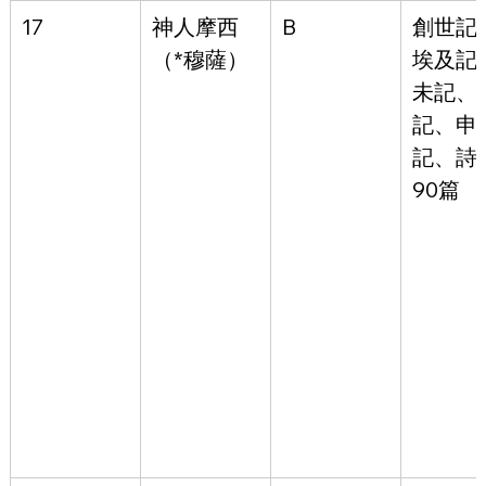
17
神人
摩西
B
創世記
（*穆薩）
埃及記
未記、
記、申
記、詩
90篇