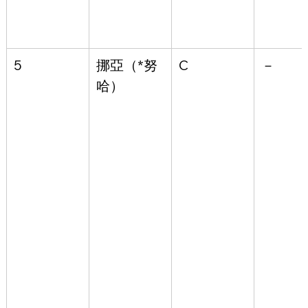
5
挪亞
（*努
C
－
哈）