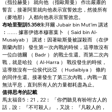
（指拉赫曼） 就向他 （指歐斯曼） 作出嚴肅的
誓言，接著阿里就向他表示宣誓效忠，然後所有 
（麥地那） 人都向他表示宣誓效忠。
布哈里聖訓5.358
朱拜爾 Jubair bin Mut'im 講述
︰…… 據塞伊德本穆塞葉卜 （ Said bin Al-
Musaiyab ） 講述︰因著歐斯曼被謀殺而 （在伊
斯蘭內部） 發生第一次內戰的時候，這導致沒有
一位白德爾 （ Badr ） 的戰士生還。而第二次內
戰，就是哈拉 （ Al-Harra ） 戰役發生的時候，
這導致沒有一位侯代比亞 （ Hudaibiya ） 條約
的同伴生還。接著發生了第三次內戰，內戰一直
無法平息，直到所有人的力量都耗盡為止。
值得思考的記載
馬太福音5：21，22︰ 「你們聽見有吩咐古人的
話，說： 『不可殺人』 ，又說： 『凡殺人的，