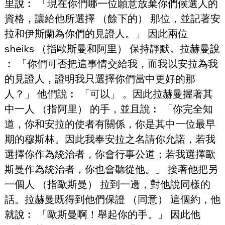
里說︰ 「現在你們哪一位願意放棄你們候選人的
資格，讓給他所選擇 （餘下的） 那位，並記著安
拉和伊斯蘭為你們的見證人。」 因此兩位 
sheiks （指歐斯曼和阿里） 保持靜默。拉赫曼說
︰ 「你們可否把這事情交給我，而我以安拉為我
的見證人，證明我只選擇你們當中更好的那
人？」 他們說︰ 「可以」 。因此拉赫曼握著其
中一人 （指阿里） 的手，並且說︰ 「你完全知
道，你和安拉的使者有關係，你是其中一位最早
期的穆斯林。因此我奉安拉之名請你允諾，若我
選擇你作為統治者，你會行事公道；若我選擇歐
斯曼作為統治者，你也會聽從他。」 接著他把另
一個人 （指歐斯曼） 拉到一邊，對他說同樣的
話。拉赫曼既得到他們保證 （同意） 這個約，他
就說︰ 「歐斯曼啊！舉起你的手。」 因此他 