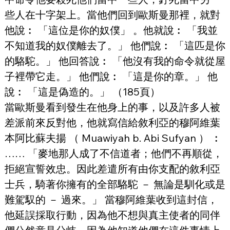
些人在十字架上。當他們回到歐斯曼那裡，就對
他說︰ 「這位是你的奴僕」 。他就說︰ 「我並
不知道我的奴僕離去了。」 他們說︰ 「這匹是你
的駱駝。」 他回答說︰ 「他沒有我的命令就從屋
子裡帶它走。」 他們說︰ 「這是你的章。」 他
說︰ 「這是偽造的。」 （185頁）
當歐斯曼看到發生在他身上的事，以及許多人被
差派前來反對他，他就寫信給敘利亞的穆阿維葉
本阿比蘇夫揚 （ Muawiyah b. Abi Sufyan ） ︰ 
…… 「麥地那人成了不信道者；他們不再順從，
拒絕宣誓效忠。因此差遣所有由你支配的敘利亞
士兵，騎著你擁有的全部駱駝 － 無論是馴化或是
難駕馭的 － 過來。」 當穆阿維葉收到這封信，
他延誤採取行動，因為他不想與真主使者的同伴