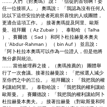
…… 人們 （對奧瑪） 說︰ 「信徒的首領啊！委
任一位接班人。」 奧瑪說︰ 「我認為沒有任何人
比以下這些安拉的使者死前所喜悅的人或團體，
更適合這項工作。」 接著奧瑪提及阿里、歐斯
曼、祖拜爾 （ Az Zubair ） 、泰勒哈 （ Talha 
） 、賽爾德 （ Sad ） 和阿卜杜拉赫曼本奧夫 
（ 'Abdur-Rahman ） （ bin Auf ） 並且說︰ 
「阿卜杜拉本奧瑪可以作為一位證人，但是他將
無分參與統治。
…… 當他被埋葬之後， （奧瑪推薦的） 團體舉
行了一次會議。接著拉赫曼說︰ 「把候選人減少
至你們之中的三位。」 祖拜爾說︰ 「我把我的權
利讓給阿里。」 泰勒哈說︰ 「我把我的權利讓給
歐斯曼。」 賽爾德說︰ 「我把我的權利讓給阿卜
杜拉赫曼本奧夫。」 接著拉赫曼 （對歐斯曼和阿