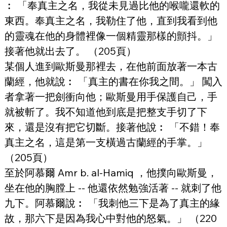
︰ 「奉真主之名，我從未見過比他的喉嚨還軟的
東西。奉真主之名，我勒住了他，直到我看到他
的靈魂在他的身體裡像一個精靈那樣的顫抖。」 
接著他就出去了。 （205頁）
某個人進到歐斯曼那裡去，在他前面放著一本古
蘭經，他就說︰ 「真主的書在你我之間。」 闖入
者拿著一把劍衝向他；歐斯曼用手保護自己，手
就被斬了。我不知道他到底是把整支手切了下
來，還是沒有把它切斷。接著他說︰ 「不錯！奉
真主之名，這是第一支橫過古蘭經的手掌。」 
（205頁）
至於阿慕爾 Amr b. al-Hamiq ，他撲向歐斯曼，
坐在他的胸膛上 -- 他還依然勉強活著 -- 就刺了他
九下。阿慕爾說︰ 「我刺他三下是為了真主的緣
故，那六下是因為我心中對他的怒氣。」 （220