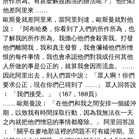
所作所為。有甚麼解脫困境的辦法呢？」 他們勸
他差阿里來 ……
歐斯曼就差阿里來，當阿里到達，歐斯曼就對他
說︰ 「阿布哈桑，你看到了人們的所作所為，也
了解我的所作所為。我擔心他們會殺害我。打發
他們離開我，我和真主發誓，我會彌補他們所憎
恨的每件事情，我也會承認他們對我或任何其他
人所做的事是公正的，就算我會因而流血。 …… 
因此阿里出去，到人們當中說︰ 「眾人啊！你們
要求公正，現在你們已得到了 ……」 眾人回答說
︰ 「我們接受。」 （187，188頁）
…… 歐斯曼說︰ 「在他們和我之間安排一個緩沖
期，以致我有時間採取行動，因為我無法在一天
之內就把他們憎惡的事情都廢除。」 阿里回答說
︰ 「關乎在麥地那這裡的問題不可有緩沖期。至