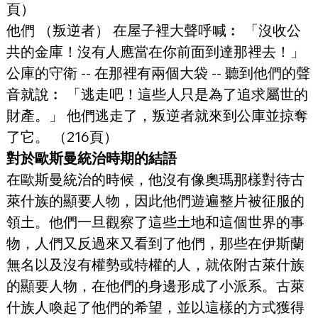
頁）
他們 （叛逆者） 在屋子裡大聲呼喊︰ 「沒收公
共的金庫！沒有人應當在你前面到達那裡去！」 
公庫的守衛 -- 在那裡有兩個大袋 -- 聽到他們的聲
音就說︰ 「逃走吧！這些人只是為了追求屬世的
財產。」 他們逃走了，叛逆者就來到公庫並掠奪
了它。 （216頁）
對於歐斯曼統治時期的結語
在歐斯曼統治的時候，他沒有像奧瑪那樣對待古
萊什族的顯要人物，因此他們遊遍整片被征服的
領土。他們一旦觀察了這些土地和這個世界的事
物，人們又反過來又看到了他們，那些在伊斯蘭
無名以及沒有權勢或特權的人，就依附古萊什族
的顯要人物，在他們的身邊形成了小派系。古萊
什族人喚起了他們的希望，並以這樣的方式獲得