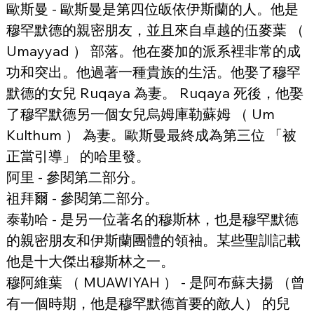
歐斯曼 - 歐斯曼是第四位皈依伊斯蘭的人。他是
穆罕默德的親密朋友，並且來自卓越的伍麥葉 （ 
Umayyad ） 部落。他在麥加的派系裡非常的成
功和突出。他過著一種貴族的生活。他娶了穆罕
默德的女兒 Ruqaya 為妻。 Ruqaya 死後，他娶
了穆罕默德另一個女兒烏姆庫勒蘇姆 （ Um 
Kulthum ） 為妻。歐斯曼最終成為第三位 「被
正當引導」 的哈里發。
阿里 - 參閱第二部分。
祖拜爾 - 參閱第二部分。
泰勒哈 - 是另一位著名的穆斯林，也是穆罕默德
的親密朋友和伊斯蘭團體的領袖。某些聖訓記載
他是十大傑出穆斯林之一。
穆阿維葉 （ MUAWIYAH ） - 是阿布蘇夫揚 （曾
有一個時期，他是穆罕默德首要的敵人） 的兒