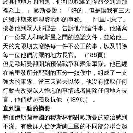
於其他地方的問題，你可以耽延到你命令到達那
裡為止。」 歐斯曼說︰ 「好的，但是讓我有三天
的緩沖期來處理麥地那的事務。」 阿里同意了。
接著他到眾人那裡去，告訴他們這件事。他繕寫
了一份眾人和歐斯曼之間的協議文件，並給他三
天的寬限期去廢除每一件不公正的事，以及開除
每一位他們討厭的地方長官。 （188頁）
但是歐斯曼卻開始預備戰爭和聚集軍隊。他已經
在哈里發所分配到的五分一奴僕中，組成了一支
強大的軍隊。當三天過去以後，他沒有採取任何
行動去改變眾人憎惡的事情或者開除任何地方長
官，他們就起義反抗他 （189頁） 。
直到這一點的摘要
整個伊斯蘭帝國的穆斯林都對歐斯曼的統治感到
不滿。有幾群人從伊斯蘭王國的不同部分聯合起