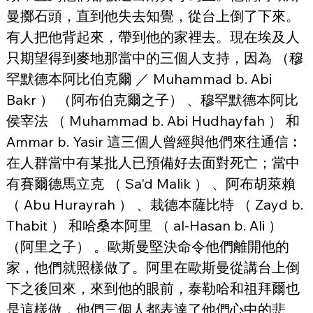
曼擲石頭，直到他失去知覺，從台上倒了下來。
有人把他背起來，帶到他的家裡去。現在埃及人
只期望得到麥地那當中的三個人支持，因為 （穆
罕默德本阿比伯克爾 ／ Muhammad b. Abi 
Bakr ） （阿布伯克爾之子） 、穆罕默德本阿比
侯宰法 （ Muhammad b. Abi Hudhayfah ） 和 
Ammar b. Yasir 這三個人曾經與他們來往通信︰
在人群當中有某批人已預備好去面對死亡；當中
有賽爾德馬立克 （ Sa'd Malik ） 、阿布胡萊賴 
（ Abu Hurayrah ） 、栽德本薩比特 （ Zayd b. 
Thabit ） 和哈桑本阿里 （ al-Hasan b. Ali ） 
（阿里之子） 。歐斯曼堅決命令他們離開他的
家，他們就照樣做了。阿里在歐斯曼從講台上倒
下之後回來，來到他的眼前，泰勒哈和祖拜爾也
是這樣做，他們三個人都表達了他們心中的悲