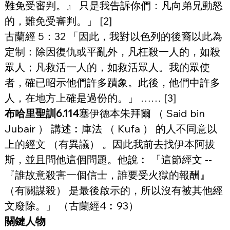
難免受審判。』 只是我告訴你們：凡向弟兄動怒
的，難免受審判。」 [2]
古蘭經 5：32 「因此，我對以色列的後裔以此為
定制：除因復仇或平亂外，凡枉殺一人的，如殺
眾人；凡救活一人的，如救活眾人。我的眾使
者，確已昭示他們許多蹟象。此後，他們中許多
人，在地方上確是過份的。」 …… [3]
布哈里聖訓6.114
塞伊德本朱拜爾 （ Said bin 
Jubair ） 講述︰庫法 （ Kufa ） 的人不同意以
上的經文 （有異議） 。因此我前去找伊本阿拔
斯，並且問他這個問題。他說︰ 「這節經文 -- 
『誰故意殺害一個信士，誰要受火獄的報酬』 
（有關謀殺） 是最後啟示的，所以沒有被其他經
文廢除。」 （古蘭經4︰93）
關鍵人物