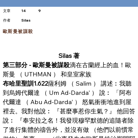
文章
14
9
​作者
Silas
歐斯曼被謀殺
Silas 著
第三部分 - 歐斯曼被謀殺
滴在古蘭經上的血！歐
斯曼 （ UTHMAN ） 和皇室家族
布哈里聖訓1.622
薩利姆 （ Salim ） 講述︰我聽
到烏姆代爾達 （ Um Ad-Darda' ） 說︰ 「阿布
代爾達 （ Abu Ad-Darda' ） 怒氣衝衝地進到屋
裡去。我對他說︰ 『甚麼事惹你生氣？』 他回答
說︰ 『奉安拉之名！我發現穆罕默德的追隨者除
了進行集體的禱告外，並沒有做 （他們以前慣常