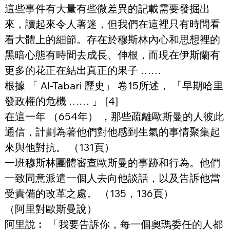
這些事件有大量有些微差異的記載需要發掘出
來，讀起來令人著迷，但我們在這裡只有時間看
看大體上的細節。存在於穆斯林內心和思想裡的
黑暗心態有時間去成長、伸根，而現在伊斯蘭有
更多的花正在結出真正的果子 ……
根據 「 Al-Tabari 歷史」 卷15所述， 「早期哈里
發政權的危機 …… 」 [4]
在這一年 （654年） ，那些疏離歐斯曼的人彼此
通信，計劃為著他們對他感到生氣的事情聚集起
來與他對抗。 （131頁）
一班穆斯林團體審查歐斯曼的事跡和行為。他們
一致同意派遣一個人去向他談話，以及告訴他當
受責備的改革之處。 （135，136頁）
（阿里對歐斯曼說）
阿里說︰ 「我要告訴你，每一個奧瑪委任的人都