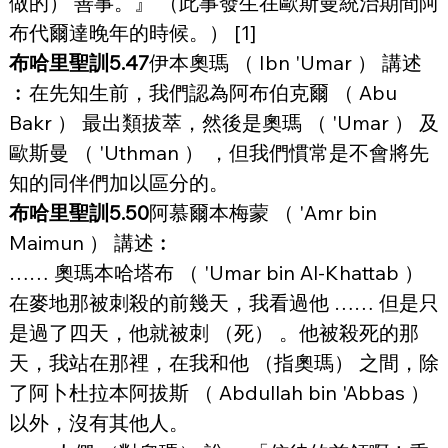
做的） 善事。』 （此事發生在歐斯曼統治期間阿
布代爾達晚年的時候。） [1]
布哈里聖訓5.47
伊本奧瑪 （ Ibn 'Umar ） 講述
︰在先知生前，我們認為阿布伯克爾 （ Abu 
Bakr ） 最出類拔萃，然後是奧瑪 （ 'Umar ） 及
歐斯曼 （ 'Uthman ） ，但我們慣常是不會將先
知的同伴們加以區分的。
布哈里聖訓5.50
阿慕爾本梅蒙 （ 'Amr bin 
Maimun ） 講述︰
…… 奧瑪本哈塔布 （ 'Umar bin Al-Khattab ） 
在麥地那被刺殺的前幾天，我看過他 …… 但是只
是過了四天，他就被刺 （死） 。他被殺死的那
天，我站在那裡，在我和他 （指奧瑪） 之間，除
了阿卜杜拉本阿拔斯 （ Abdullah bin 'Abbas ） 
以外，沒有其他人。