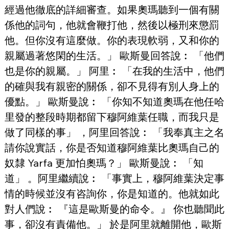
經過他徹底的詳細審查。如果奧瑪聽到一個有關
係他的詞句，他就會鞭打他，然後以極刑來懲罰
他。但你沒有這麼做。你的表現軟弱，又和你的
親屬過著悠閑的生活。」 歐斯曼回答說︰ 「他們
也是你的親屬。」 阿里︰ 「在我的生活中，他們
的確與我有親密的關係，卻不見得有別人身上的
優點。」 歐斯曼說︰ 「你知不知道奧瑪在他任哈
里發的整段時期都留下穆阿維葉任職，而我只是
做了同樣的事」 ，阿里回答說︰ 「我奉真主之名
請你說實話，你是否知道穆阿維葉比奧瑪自己的
奴隸 Yarfa 更加怕奧瑪？」 歐斯曼說︰ 「知
道」 。阿里繼續說︰ 「事實上，穆阿維葉決定事
情的時候並沒有咨詢你，你是知道的。他就如此
對人們說︰ 『這是歐斯曼的命令。』 你也聽聞此
事，卻沒有責備他。」 於是阿里就離開他，歐斯