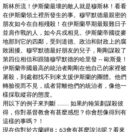
斯林所流！伊斯蘭最壞的敵人就是穆斯林！看看
在伊斯蘭領土裡所發生的事。穆罕默德最親密的
朋友如今在自相殘殺！在伊斯蘭早期最艱難日子
並肩作戰的人，如今兵戎相見。伊斯蘭帝國從麥
地那到它的四鄰，受到道德、政治和財政上的腐
敗困擾。穆罕默德最好朋友的兒子，剛剛謀殺了
第四位相信和跟隨穆罕默德的哈里發 -- 歐斯曼！
伊斯蘭帝國最高的統治者剛剛在他自己的家裡被
屠殺，到處都找不到來支援伊斯蘭的團體。他們
轉臉視而不見，或者背離他們的統治者，像他一
樣採取縱容的態度。
用以下的例子來判斷 …… 如果約翰策劃謀殺彼
得，你對基督教會有甚麼感想？你會想像得到有
這樣的事嗎？！
現在你對於古蘭經8︰63會有甚麼說法呢？看來