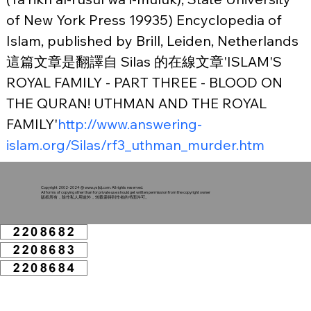
of New York Press 19935) Encyclopedia of 
Islam, published by Brill, Leiden, Netherlands
這篇文章是翻譯自 Silas 的在線文章'ISLAM'S 
ROYAL FAMILY - PART THREE - BLOOD ON 
THE QURAN! UTHMAN AND THE ROYAL 
FAMILY'
http://www.answering-
islam.org/Silas/rf3_uthman_murder.htm
Copyright 2002-2024 @
www.ysljdj.com
. All rights reserved.
All forms of copying other than for private use should get written permission from the copyright owner
版权所有，除作私人用途外，转载需得到作者的书面许可。