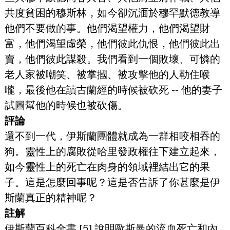
共度貧困的穆斯林，如今卻沉湎於穆罕默德教導
他們不要做的事。他們渴望權力，他們渴望財
富，他們渴望虛榮，他們彼此仇恨，他們彼此出
賣，他們彼此謀殺。我們看到一個敗壞、可憐的
老人家被嘲笑、被掌摑、被攻擊他的人勒住喉
嚨，最後他在讀古蘭經的時候被砍死 -- 他的妻子
試圖幫他的時候也被砍傷。
評論
還不到一代，伊斯蘭團體就成為一群相咬相吞的
狗。靈性上的腐敗從哈里發政權往下建立起來，
如今靈性上的死亡在肉身的領域裡結出它的果
子。這是怎麼回事呢？這是否告訴了你甚麼是伊
斯蘭真正的精神呢？
註解
伊斯蘭百科全書 [5] 說明歐斯曼的流血死亡和內