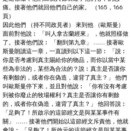
痛。接著他們就回他們自己的家。 （165，166
頁）
因此他們 （持不同政見者） 來到他 （歐斯曼） 
面前對他說︰ 「叫人拿古蘭經來」 ，他就照樣做
了。接著他們說︰ 「翻到第九章」 …… 接著歐
斯曼朗讀這一章，一直讀到以下這一節︰ 「說︰
你是否考慮到真主賜給你的物品，而你以當中某
些為非法的，某些為合法的？說︰真主是否讓你
有剩餘的，或者你在偽造，違背了真主？」 他們
叫歐斯曼停下來，並且對他說︰ 「你有沒有考慮
到被你廢止的牧場權利？真主是否讓你有剩餘
的，或者你在偽造，違背了真主？」 他回答說︰ 
「足夠了！所啟示的這節經文是與某某事件有
關」 …… 接著他們開始以這節經文斥責他，他就
會說︰ 「足夠了！所啟示的這節經文是與某某事