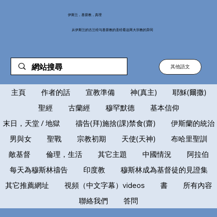
伊斯兰，基督教，真理
从伊斯兰的古兰经与基督教的圣经看这两大宗教的异同
其他語文
主頁
作者的話
宣教準備
神(真主)
耶穌(爾撒)
聖經
古蘭經
穆罕默德
基本信仰
末日，天堂 / 地獄
禱告(拜)施捨(課)禁食(齋)
伊斯蘭的統治
男與女
聖戰
宗教初期
天使(天神)
布哈里聖訓
敵基督
倫理，生活
其它主題
中國情況
阿拉伯
每天為穆斯林禱告
印度教
穆斯林成為基督徒的見證集
其它推薦網址
視頻（中文字幕）videos
書
所有內容
聯絡我們
答問