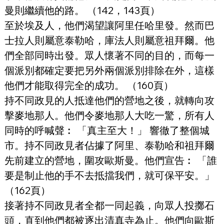
曼則繼續他的路。 （142，143頁）
至於埃及人，他們渴望讓阿里任哈里發。然而巴
士拉人則屬意泰勒哈，庫法人則屬意祖拜爾。他
們全部同時出發。眾人懷著不同的目的，而每一
個派別都確定要把另外兩個派別排除在外，這樣
他們才能取得完全的成功。 （160頁）
持不同政見的人抵達他們的營地之後，就轉向攻
擊麥地那人。他們令麥地那人大吃一驚，所有人
同時的呼喊聲︰ 「真主至大！」 響徹了整個城
市。持不同政見者佔據了阿里、泰勒哈和祖拜爾
先前建立的營地，圍攻歐斯曼。他們宣告︰ 「誰
要是制止他的手不去抵擋我們，就可保平安。」 
（162頁）
接著持不同政見者全都一同起義，向眾人投擲石
頭，直到他們都被逐出清真寺為止。他們向歐斯