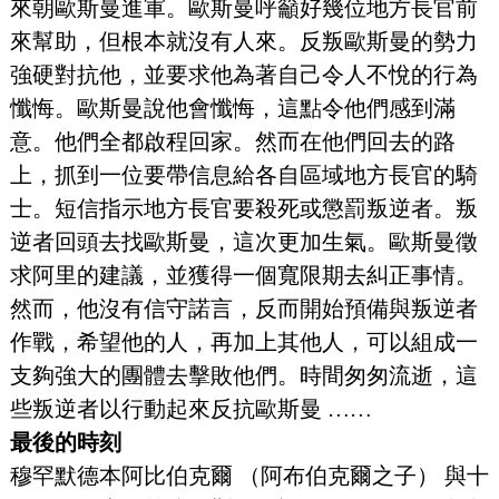
來朝歐斯曼進軍。歐斯曼呼籲好幾位地方長官前
來幫助，但根本就沒有人來。反叛歐斯曼的勢力
強硬對抗他，並要求他為著自己令人不悅的行為
懺悔。歐斯曼說他會懺悔，這點令他們感到滿
意。他們全都啟程回家。然而在他們回去的路
上，抓到一位要帶信息給各自區域地方長官的騎
士。短信指示地方長官要殺死或懲罰叛逆者。叛
逆者回頭去找歐斯曼，這次更加生氣。歐斯曼徵
求阿里的建議，並獲得一個寬限期去糾正事情。
然而，他沒有信守諾言，反而開始預備與叛逆者
作戰，希望他的人，再加上其他人，可以組成一
支夠強大的團體去擊敗他們。時間匆匆流逝，這
些叛逆者以行動起來反抗歐斯曼 ……
最後的時刻
穆罕默德本阿比伯克爾 （阿布伯克爾之子） 與十