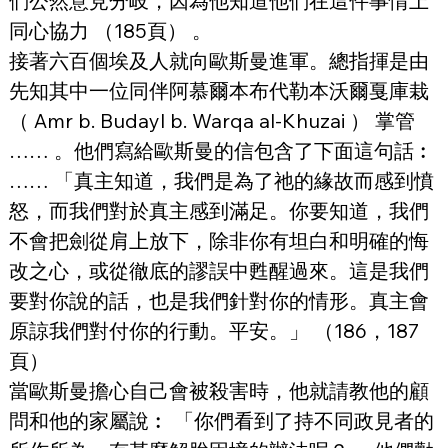
們公然意見分岐，因為他知道他們在這件事情上
同心協力 （185頁） 。
接著六百個埃及人就向歐斯曼進軍。總指揮是由
先知其中一位同伴阿慕爾本布代勒本沃爾戛庫栽 
（ Amr b. Budayl b. Warqa al-Khuzai ） 掌管 
…… 。他們寫給歐斯曼的信包含了下面這句話︰ 
…… 「真主知道，我們是為了祂的緣故而感到憤
怒，而我們對於真主感到滿足。你要知道，我們
不會把劍從肩上放下，除非你有坦白和明確的悔
改之心，或從徹底的謬誤中甦醒過來。這是我們
要對你說的話，也是我們針對你的情形。真主會
原諒我們對付你的行動。平安。」 （186，187
頁）
當歐斯曼擔心自己會被殺害時，他就請教他的顧
問和他的家屬說︰ 「你們看到了持不同政見者的