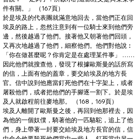
件有關。」 （167頁）
於是埃及的代表團就滿意地回去，當他們正在回
埃及的路上，忽然注意到有一位騎士來到他們旁
邊，然後越過了他們。接著他又朝著他們回頭，
又再次地越過了他們，細察他們。他們對他說︰ 
「你在做甚麼呢？你肯定是在處理某件事」 …… 
因此他們就搜查他，發現了根據歐斯曼的話所寫
的信，上面有他的蓋章，要交給埃及的地方長
官。信中說到他應當釘死他們在十字架上，或者
屠殺他們，或者把他們的手腳逐一割下。於是埃
及人就啟程前往麥地那。 （168，169頁）
埃及人離開了歐斯曼之後，再回到他那裡去，因
為他的一個奴僕，騎著他的一匹駱駝，追上了他
們，身上帶著一封要交給埃及地方長官的信，信
中命令他要殺死他們當中一些人，釘死當中另一