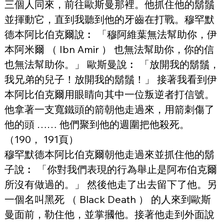
三個人同來，前往歐斯曼那裡。他抓住他的鬍鬚
並揮動它，直到我聽到他的牙齒在打戰。穆罕默
德本阿比伯克爾說︰ 「穆阿維葉無法幫助你，伊
本阿米爾 （ Ibn Amir ） 也無法幫助你，你的信
也無法幫助你。」 歐斯曼說︰ 「放開我的鬍鬚，
我兄弟的兒子！放開我的鬍鬚！」 接著我看到伊
本阿比伯克爾用眼睛向其中一位叛逆者打信號。
他拿著一支寬鐵頭的箭朝他走過來，用箭刺傷了
他的頭 …… 他們聚到他的週圍把他殺死。 
（190， 191頁）
穆罕默德本阿比伯克爾朝他走過來並抓住他的鬍
子說︰ 「你對我們表現的行為舉止是阿布伯克爾
所沒有做過的。」 然後他走了出去留下了他。另
一個名叫黑死 （ Black Death ） 的人來到歐斯
曼面前，勒住他，並掌摑他。接著他走到外面說