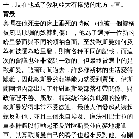
子，現在他成了敘利亞大有權勢的地方長官。
背景
奧瑪在他死去的床上垂死的時候 （他被一個據稱
被奧瑪欺騙的奴隸刺傷） ，他為了選擇一位新的
哈里發而與不同的領袖會面。至於歐斯曼如何及
為何被選為哈里發，則有各種不同的記載，而這
次的會議也並非協調一致的。但最終被選中的是
歐斯曼。隨著時間過去，許多穆斯林的生活變得
艱難，因此歐斯曼的領導能力就受到質疑。伊斯
蘭團體內部出現了針對歐斯曼部落裙帶關係、財
政管理不善、腐敗、精英統治緒如此類的控訴。
歐斯曼變得非常不受歡迎。最後人們發起武裝起
義反對他，並且三個來自埃及、庫法和巴士拉的
重要群體以行動起來反對歐斯曼並向麥地那進
軍。就算歐斯曼自己的養子也起來反對他。有關