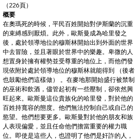
（226頁）
概要
在奧瑪死的時候，平民百姓開始對伊斯蘭的沉重
的束縛感到厭煩。此外，歐斯曼成為哈里發之
後，處於領導地位的穆斯林開始出到外面的世界
中去冒險，並且著眼於世界中的樂趣。卑微的人
想置身於擁有權勢並受尊重的地位上，而他們發
現依附於處於領導地位的穆斯林就能得到 （後者
也鼓勵他們這樣做） 。在麥地那開始盛行被禁制
的巫術和飲酒，儘管起初有一些壓制，卻依然興
旺起來。歐斯曼這位貴族化的哈里發，對於他的
百姓持寬容的態度。他們無法控制自己或自己的
慾望。他們想要更多。歐斯曼對於他的朋友和族
人表現偏愛，並且任命他們擔當重要的權力職
位。即使是這些人，也證明了他們是奸詐的人，