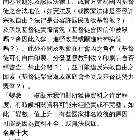
問卷問題涉及該國法律上、或官方聲稱國內基督
徒之合法地位（如憲法及 / 或國家法律是否容許
宗教自由？法律是否容許國民改皈基督教？），
及個別基督徒實際情況（基督徒會因信仰被殺
嗎？會因此入獄、進勞改營或關進精神病院
嗎？）。此外亦問及教會在社會內之角色（基督
徒可有自由印製、分發基督教刊物？印刷品會否
經審查、禁止分發？），並可能違反宗教自由之
因素（基督徒聚會處或家庭會否受反基督徒勢力
襲擊？）。
「變數」一欄顯示我們對所獲得資料之肯定程
度。有時候相關資料可能未經證實或不完整，如
此「變數」值上升；有些國家排名較後的原因，
可能是因為資料不全，或無法採擷。
名單十大