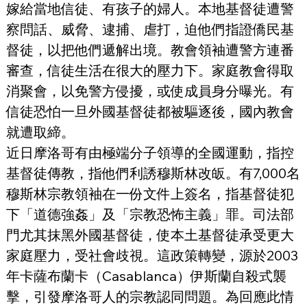
嫁給當地信徒、有孩子的婦人。本地基督徒遭警
察問話、威脅、逮捕、虐打，迫他們指證僑民基
督徒，以把他們遞解出境。教會領袖遭警方連番
審查，信徒生活在很大的壓力下。家庭教會得取
消聚會，以免警方侵擾，或使成員身分曝光。有
信徒恐怕一旦外國基督徒都被驅逐後，國內教會
就遭取締。
近日摩洛哥有由極端分子領導的全國運動，指控
基督徒傳教，指他們利誘穆斯林改皈。有7,000名
穆斯林宗教領袖在一份文件上簽名，指基督徒犯
下「道德強姦」及「宗教恐怖主義」罪。司法部
門尤其抹黑外國基督徒，使本土基督徒承受更大
家庭壓力，受社會歧視。這政策轉變，源於2003
年卡薩布蘭卡（Casablanca）伊斯蘭自殺式襲
擊，引發摩洛哥人的宗教認同問題。為回應此情