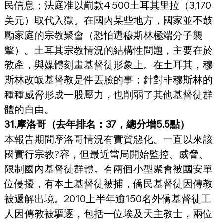
民信息；法庭准以罰款4,500土耳其里拉（3,170
美元）取代入獄。在國內某些地方，國家並不鼓
勵家庭的宗教聚會（恐怕遭穆斯林極端分子襲
擊）。土耳其宗教情況的結構性問題，主要在於
教產，與媒體刻畫基督徒形象上。在土耳其，穆
斯林改皈基督教是件丟臉的事；針對非穆斯林的
種種威脅形成一股壓力，也削弱了其他基督徒群
體的自由。
31.摩洛哥（去年排名：37，總分增5.5點）
本報告期間摩洛哥情況有實質惡化。一直以來該
國實行宗教?容，但最近當局開始監控、威脅、
限制國內基督徒群體。有兩個小型聚會被國安單
位侵擾，有本土基督徒被捕，僑民基督徒因傳教
被遞解出境。2010上半年逾150名外僑基督徒工
人因傳教被驅逐，包括一位埃及天主教士，兩位