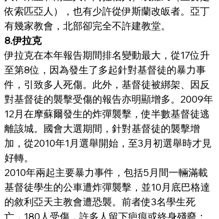
依索匹亞人），也有少許從伊斯蘭改皈者。亞丁
有幾家教會，北部卻完全不許建教堂。
8.伊拉克
伊拉克在本年報告期間排名變動最大，從17位升
至第8位，因為發生了多起針對基督徒的暴力事
件，引致多人死傷。此外，基督徒被綁架、因反
對基督徒的襲擊受傷的報告亦明顯增多。2009年
12月在摩蘇爾發生的炸彈襲擊，使半數基督徒逃
離該城。國會大選期間，針對基督徒的襲擊增
加，從2010年1月選舉開始，至3月初選舉時才見
好轉。
2010年兩起主要暴力事件，包括5月間一輛滿載
基督徒學生的公車遭炸彈襲擊，並10月底巴格達
的敘利亞天主教會遭恐襲。前者使3名學生死
亡，180人受傷，許多人留下疤痕或終身殘廢；