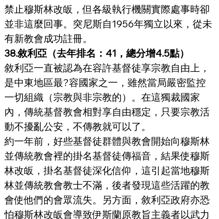
禁止穆斯林改皈，但各級執行機關實際處事時卻
並非這麼回事。突尼斯自1956年獨立以來，從未
有新教會成功註冊。
38.敘利亞（去年排名：41，總分增4.5點）
敘利亞一直被認為在容許基督徒享宗教自由上，
是中東地區最?容國家之一，雖然當局嚴密監控
一切組織（宗教與非宗教的）。在這獨裁國家
內，傳統基督教會相對享自由穩定，只要宗教活
動不擾亂公安，不傳教就可以了。
約一年前，好些基督徒群體與教會開始向穆斯林
並傳統教會裡的掛名基督徒傳福音，結果使穆斯
林改皈，掛名基督徒深化信仰，這引起當地穆斯
林並傳統教會教士不滿，後者發現這些活躍的教
會使他們的會眾流失。另方面，敘利亞政府亦恐
怕穆斯林改皈會導致伊斯蘭原教旨主義者以武力