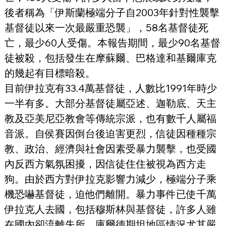
後者稱為「伊斯蘭極端分子自2003年針對性襲擊
基督徒以來一次最嚴重恐襲」，58名基督徒死
亡，最少60人受傷。本報告期間，最少90名基督
徒被殺，包括發生在摩蘇爾、巴格達和基爾庫克
的幾起有目標暗殺。
目前伊拉克有33.4萬基督徒，人數比1991年時少
一半有多。大部分基督徒屬亞述、迦勒底、天主
教及亞美尼亞教會等傳統宗派，也有數千人屬福
音派。自侯賽因倒台後迫害更烈，信徒因種種宗
教、政治、經濟與社會因素受暴力襲擊，也受國
內反西方氣氛困擾，因信徒住住被視為西方走
狗。由於西方對伊拉克影響力減少，極端分子乘
機恐嚇基督徒，迫他們離開。暴力事件已使千萬
伊拉克人去國，包括穆斯林與基督徒，許多人雖
在國內卻流離失所，庫爾德期坦地區情況尤其嚴