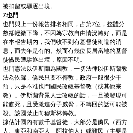
被扣留或驅逐出境。
7.也門
也門與上一份報告排名相同，占第7位，整體分
數卻輕微下降，不因為宗教自由情況轉好，而是
在本報告期內，我們收不到有基督徒殉道的消
息，而去年是有的。然而有幾位長居當地的基督
徒僑民遭驅逐出境，原因不明。
也門憲法以伊斯蘭為國教，一切法律以伊斯蘭教
法為依歸。僑民只要不傳教，政府一般很少干
預，只是不准也門國民改皈基督教（或其他宗
教）。伊斯蘭背景人士改皈的話，一旦被發現可
能處死，且受激進分子威脅，不轉回的話可能被
殺。該國禁止向穆斯林傳教。
據估計國內有數千基督徒，大部分是僑民（西方
人、東亞和南亞人、阿拉伯人）或難民（主要是