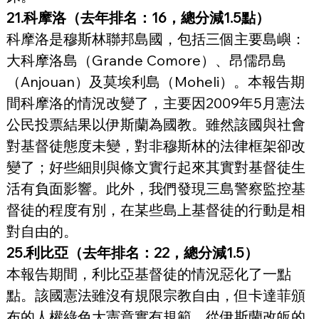
21.科摩洛（去年排名：16，總分減1.5點）
科摩洛是穆斯林聯邦島國，包括三個主要島嶼：
大科摩洛島（Grande Comore）、昂儒昂島
（Anjouan）及莫埃利島（Moheli）。本報告期
間科摩洛的情況改變了，主要因2009年5月憲法
公民投票結果以伊斯蘭為國教。雖然該國與社會
對基督徒態度未變，對非穆斯林的法律框架卻改
變了；好些細則與條文實行起來其實對基督徒生
活有負面影響。此外，我們發現三島警察監控基
督徒的程度有別，在某些島上基督徒的行動是相
對自由的。
25.利比亞（去年排名：22，總分減1.5）
本報告期間，利比亞基督徒的情況惡化了一點
點。該國憲法雖沒有規限宗教自由，但卡達菲頒
布的人權綠色大憲章實有規範。從伊斯蘭改皈的