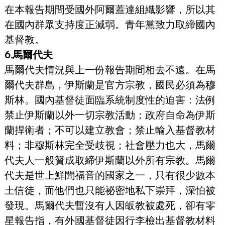
在本報告期間受國外阿爾蓋達組織影響，所以其
在國內群眾支持度正減弱。青年黨致力取締國內
基督教。
6.馬爾代夫
馬爾代夫情況與上一份報告期間相去不遠。在馬
爾代夫群島，伊斯蘭是官方宗教，國民必須為穆
斯林。國內基督徒面臨系統制度性的迫害：法例
禁止伊斯蘭以外一切宗教活動；政府自命為伊斯
蘭捍衛者；不可以建立教會；禁止輸入基督教材
料；非穆斯林完全受歧視；社會壓力也大，馬爾
代夫人一般贊成取締伊斯蘭以外所有宗教。馬爾
代夫是世上鮮聞福音的國家之一，只有很少數本
土信徒，而他們也只能祕密地私下崇拜，深怕被
發現。馬爾代夫暫沒有人因皈教被處死，卻有零
星報告指，有外國基督徒因行李檢出基督教材料