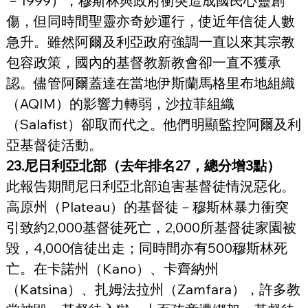
－1999），穆斯林與政府衝突造成國民心靈創
傷，但同時間聖靈亦奇妙運行，使近年信徒人數
急升。雖然阿爾及利亞政府強調一直以來其宗教
包容政策，國內的基督教新教會卻一直不獲承
認。儘管阿爾蓋達在當地伊斯蘭馬格里布地組織
（AQIM）的影響力轉弱，沙拉菲組織
（Salafist）卻取而代之。他們明顯監控阿爾及利
亞基督徒活動。
23.尼日利亞北部（去年排名27，總分增3點）
此報告期間尼日利亞北部迫害基督徒情況惡化。
高原州（Plateau）的基督徒－穆斯林暴力衝突
引致約2,000基督徒死亡，2,000所基督徒家園被
毀，4,000信徒出走；同時間亦有500穆斯林死
亡。在卡諾州（Kano）、卡齊納州
（Katsina）、扎姆法拉州（Zamfara），許多教