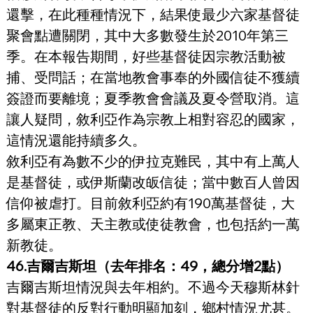
還擊，在此種種情況下，結果使最少六家基督徒
聚會點遭關閉，其中大多數發生於2010年第三
季。在本報告期間，好些基督徒因宗教活動被
捕、受問話；在當地教會事奉的外國信徒不獲續
簽證而要離境；夏季教會會議及夏令營取消。這
讓人疑問，敘利亞作為宗教上相對容忍的國家，
這情況還能持續多久。
敘利亞有為數不少的伊拉克難民，其中有上萬人
是基督徒，或伊斯蘭改皈信徒；當中數百人曾因
信仰被虐打。目前敘利亞約有190萬基督徒，大
多屬東正教、天主教或使徒教會，也包括約一萬
新教徒。
46.吉爾吉斯坦（去年排名：49，總分增2點）
吉爾吉斯坦情況與去年相約。不過今天穆斯林針
對基督徒的反對行動明顯加刻，鄉村情況尤甚。