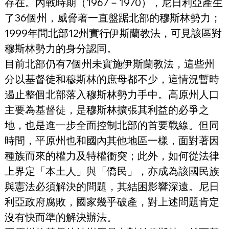
存在。內戰時期（1967－1970），尼日利亞產生
了36個州，威脅著一直盤踞北部的穆斯林勢力；
1999年間北部12州實行伊斯蘭教法，可見該區對
穆斯林勢力的身分認同。
目前北部仍有7個州未實施伊斯蘭教法，這些州
分以基督徒和穆斯林的庶母都不少，這情況暫時
遏止整個北部落入穆斯林勢力手中。高原州人口
主要為基督徒，是穆斯林擴張其利益的必爭之
地，也是進一步全面控制北部的首要戰線。但同
時間，平原州也和國內其他地區一樣，面對著因
種族而來的權力及特權衝突；此外，如何從法律
上界定「本土人」與「僑民」，亦成為該國民族
與憲法必須解決的問題，其結困影響深遠。尼日
利亞政府腐敗，國家幾乎破產，對上述問題肯定
沒有快而準的解決辦法。