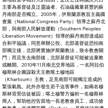
主要為基督徒及泛靈論者、石油蘊藏量甚豐的蘇
丹南部是否獨立。2005年，伊斯蘭原教旨主義國
會黨（National Congress Party）領導之蘇丹北
部，與南部人民解放運動（Southern Peoples 
Liberation Movement）領導的蘇丹南部達成綜
合和平協議，同意舉辦公投。北部基督徒恐怕南
部獨立後，北部將實施伊斯蘭教法，致令教會關
門；而且失去南部後，北部基督徒可能被迫棄教
或離開。2010年11月南北交界地區，一名阿拉伯
穆斯林企圖謀殺天主教喀土穆地區
（Khartoum）主教，足見南部可能獨立造成的
緊張氣氛。此外亦發生若干迫害事件，如兩名穆
斯林背景信徒被囚；喀土穆警方偏袒一名穆斯林
商人，幫助他控告當地一長老教會員工，成功搶