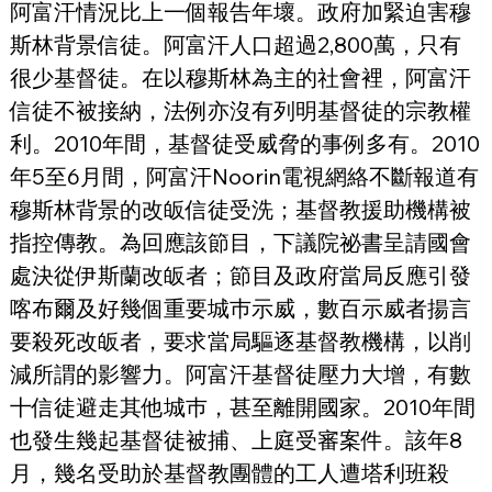
阿富汗情況比上一個報告年壞。政府加緊迫害穆
斯林背景信徒。阿富汗人口超過2,800萬，只有
很少基督徒。在以穆斯林為主的社會裡，阿富汗
信徒不被接納，法例亦沒有列明基督徒的宗教權
利。2010年間，基督徒受威脅的事例多有。2010
年5至6月間，阿富汗Noorin電視網絡不斷報道有
穆斯林背景的改皈信徒受洗；基督教援助機構被
指控傳教。為回應該節目，下議院祕書呈請國會
處決從伊斯蘭改皈者；節目及政府當局反應引發
喀布爾及好幾個重要城巿示威，數百示威者揚言
要殺死改皈者，要求當局驅逐基督教機構，以削
減所謂的影響力。阿富汗基督徒壓力大增，有數
十信徒避走其他城巿，甚至離開國家。2010年間
也發生幾起基督徒被捕、上庭受審案件。該年8
月，幾名受助於基督教團體的工人遭塔利班殺