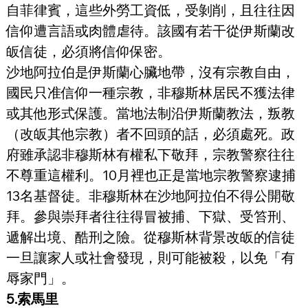
自菲律賓，這些外勞工資低，受剝削，且往往因
信仰遭言語或肉體虐待。該國有若干從伊斯蘭改
皈信徒，必須將信仰保密。
沙地阿拉伯是伊斯蘭心臟地帶，沒有宗教自由，
國民只准信仰一種宗教，非穆斯林居民不獲法律
或其他形式保護。當地法制沿伊斯蘭教法，叛教
（改皈其他宗教）者不回頭的話，必須處死。政
府雖承認非穆斯林有權私下敬拜，宗教警察往往
不尊重這權利。10月裡也正是當地宗教警察逮捕
13名基督徒。非穆斯林在沙地阿拉伯不得公開敬
拜。參與崇拜者往往得冒被捕、下獄、受笞刑、
遞解出境、酷刑之險。從穆斯林背景改皈的信徒
一旦讓家人或社會發現，則可能被殺，以免「有
辱家門」。
5.索馬里