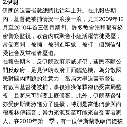
2.伊朗
伊朗的迫害指數總體比往年上升。在此報告期
內，基督徒被捕情況一浪接一浪，尤其2009年12
月至2010年首三個月期間。許多教會崇拜都有祕
密警察監視，教會內或聚會小組活躍信徒受壓，
常受查問，被捕，被關進牢獄，被打。個別信徒
受社會及當權者壓迫。
在報告期內，反伊朗政府示威頻仍，國民不斷公
開反政府，足見伊朗政府正面臨危機。為分散國
民對國內問題的注意力，當局大舉迫害基督徒，
有數百基督徒被捕，事後雖獲保釋卻仍受當局監
視，且將來可能要上庭候審。此外，伊朗基督徒
亦受伊斯蘭激進分子侵擾，特別是當他們參與向
穆斯林傳福音；暴力來源甚至可能來自受害者家
人。在2010年第三季，有一位伊斯蘭改皈信徒被