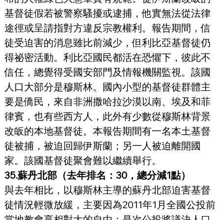
基督徒假若被警察騷擾或逮捕，他實無法從法律
途徑或呈請指對方違反宗教權利。報告期間，信
徒受迫害的消息雖比前減少，但利比亞基督徒仍
得祕密活動。利比亞國民都活在恐懼下，彼此不
信任，總覺得受國安部門及情報機關監視。該國
人口大部分是穆斯林。國內小型的基督徒群體主
要是僑民，來自非洲撒哈拉沙漠以南、埃及和菲
律賓，也有些西方人，此外有少數從穆斯林背景
改皈的本地基督徒。本報告期間有一名本土基督
徒被捕，被迫回歸伊斯蘭；另一人被迫離開國
家。該國基督徒聚會難以繼續舉行。
35.蘇丹北部（去年排名：30，總分減1點）
與去年相比，以穆斯林主導的蘇丹北部迫害基督
徒情況輕微放緩，主要因為2011年1月全國公投前
當地教會享相對大的自由；是次公投將議決人口