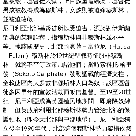
堂被毀，基督徒入獄，上百孩童遭綁架，基督徒
男孩被教養成為穆斯林，女孩則被迫嫁穆斯林，
並被迫改皈。
尼日利亞北部基督徒所以受迫害，源於對伊斯蘭
聖典的某種詮釋，指穆斯林與非穆斯林並不平
等。據該國歷史，北部的豪薩－富拉尼（Hausa
－Fulani）穆斯林於19世紀聖戰時征服非穆斯
林，就將不平等政策加諸他們；當時索科托‧哈里
發（Sokoto Caliphate）發動聖戰的經濟支柱，
全賴使區內大多數非穆斯林人口為奴；該區基督
徒多因早年的宣教活動而皈信基督。至19至20世
紀，尼日利亞成為英國殖民地期間，即廢除奴隸
制，但英政府利用北部穆斯林勢力管治北部的保
護領地（即今天北部與中部地帶）。尼日利亞獨
立後至1990年代，北部這個穆斯林勢力架構依然