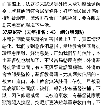
而實際上，法庭從未試過讓外國人成功廢除遞解
令，就算他們符合居留條件；好些僑民因此感到
權利被剝奪。摩洛哥教會正面臨挑戰，要在敵意
愈來愈高的環境下生活。
37.突尼斯（去年排名：43，總分增5點）
本報告期間突尼斯的迫害指數上升了，實際情況
惡化。我們收到愈多消息指，當地教會與基督徒
環境愈困難。好消息是，正如我們早前估計，本
土基督徒也增加了。不過當局態度有變，外僑基
督徒常遭查問，有人更懷疑電話遭竊聽。外僑教
會牧師受監控，基督教書籍－尤其阿拉伯語的－
被禁止進口。本土教會無法註冊，信徒一旦被發
現改皈即被問話，被打。報告指有基督被捕，下
獄，因信仰遭威脅，或被迫棄教；有基督徒家明
顯遭闖入搜證。突尼斯憲法雖尊重宗教自由，不