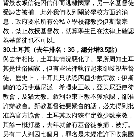
背景改皈信徒因信仰而逃離國家，另一名基督徒
受誣告被捕。此外我們收到關於學校方面的消
息，政府要求所有公私立學校都教授伊斯蘭宗
教，禁止教授基督教，就算學生已在法律上確認
為基督徒也不可以。
30.土耳其（去年排名：35，總分增3.5點）
與去年相比，土耳其情況惡化了。眾所周知土耳
其是世俗國家，但有些法律執行起來卻歧視基督
徒。歷史上，土耳其只承認四種少數宗教：伊斯
蘭的哈乃斐遜尼派，希臘東正教，亞美尼亞使徒
教會，及猶太教。敘利亞東正教不獲承認，卻准
許辦教會。新教基督徒要聚會的話，必先得到批
准為官方協會。土耳其政府狹窄定義少數宗教，
其餘一概打壓，去年就曾有基督徒被捕，被打。
另有二人判囚七個月，罪名是未經准許下收集國