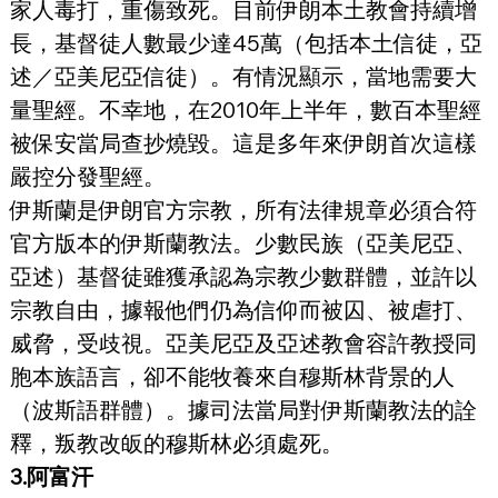
家人毒打，重傷致死。目前伊朗本土教會持續增
長，基督徒人數最少達45萬（包括本土信徒，亞
述／亞美尼亞信徒）。有情況顯示，當地需要大
量聖經。不幸地，在2010年上半年，數百本聖經
被保安當局查抄燒毀。這是多年來伊朗首次這樣
嚴控分發聖經。
伊斯蘭是伊朗官方宗教，所有法律規章必須合符
官方版本的伊斯蘭教法。少數民族（亞美尼亞、
亞述）基督徒雖獲承認為宗教少數群體，並許以
宗教自由，據報他們仍為信仰而被囚、被虐打、
威脅，受歧視。亞美尼亞及亞述教會容許教授同
胞本族語言，卻不能牧養來自穆斯林背景的人
（波斯語群體）。據司法當局對伊斯蘭教法的詮
釋，叛教改皈的穆斯林必須處死。
3.阿富汗