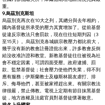
重。
9.烏茲別克斯坦
烏茲別克再次在10大之列，其總分與去年相約，
國內基督徒所承受的壓力其實增加了。從前基督
徒違反宗教法只會罰款，現在往往短期判囚（3
至15天）。烏茲別克各城鎮宗教壓力都比前大，
幾乎沒有新的教會註冊證批出來，許多教會反倒
給沒收准許證和教堂。新教基督徒往往被視為社
會不穩定因素，可謂四面受壓。政府逮捕、罰
款、監禁基督徒；社會壓力使他們失業，得不到
應有服務；伊斯蘭教士及穆斯林親友虐打、排
斥、侮辱他們，甚至被家裡趕出來。有關宗教法
律很嚴，禁止傳教。電視上定期有節目抹黑基督
徒，地方政權及法庭官員對基督徒懷著敵意。
排名上升國家