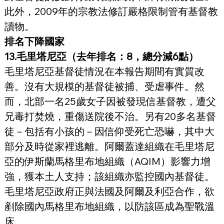
此外，2009年的宗教法修訂嚴格限制管有基督教
讀物。
排名下降國家
13.毛里塔尼亞（去年排名：8，總分減6點）
毛里塔尼亞基督徒情況在本報告期間有實質改
善。沒有大規模的基督徒被捕、受虐事件。然
而，北部一名25歲女子因被發現信基督教，遭父
兄毒打焚燒，重傷送院後不治。另有20多名基督
徒－包括有小孩的－因信仰受死亡恐嚇，其中大
部分及時從家裡逃離。阿爾蓋達組織在毛里塔尼
亞的伊斯蘭馬格里布地組織（AQIM）影響力增
強，獲本土人支持；該組織亦監控國內基督徒。
毛里塔尼亞政府正與法國及阿爾及利亞合作，欲
剷除國內馬格里布地組織，以防該區成為聖戰溫
床。