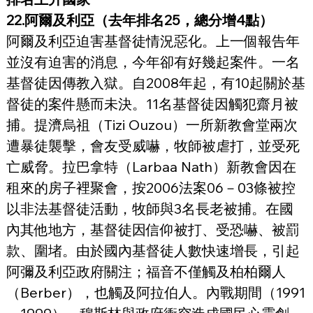
22.阿爾及利亞（去年排名25，總分增4點）
阿爾及利亞迫害基督徒情況惡化。上一個報告年
並沒有迫害的消息，今年卻有好幾起案件。一名
基督徒因傳教入獄。自2008年起，有10起關於基
督徒的案件懸而未決。11名基督徒因觸犯齋月被
捕。提濟烏祖（Tizi Ouzou）一所新教會堂兩次
遭暴徒襲擊，會友受威嚇，牧師被虐打，並受死
亡威脅。拉巴拿特（Larbaa Nath）新教會因在
租來的房子裡聚會，按2006法案06－03條被控
以非法基督徒活動，牧師與3名長老被捕。在國
內其他地方，基督徒因信仰被打、受恐嚇、被罰
款、圍堵。由於國內基督徒人數快速增長，引起
阿彌及利亞政府關注；福音不僅觸及柏柏爾人
（Berber），也觸及阿拉伯人。內戰期間（1991