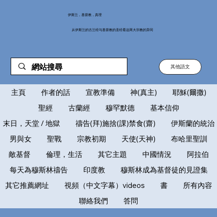
伊斯兰，基督教，真理
从伊斯兰的古兰经与基督教的圣经看这两大宗教的异同
其他語文
主頁
作者的話
宣教準備
神(真主)
耶穌(爾撒)
聖經
古蘭經
穆罕默德
基本信仰
末日，天堂 / 地獄
禱告(拜)施捨(課)禁食(齋)
伊斯蘭的統治
男與女
聖戰
宗教初期
天使(天神)
布哈里聖訓
敵基督
倫理，生活
其它主題
中國情況
阿拉伯
每天為穆斯林禱告
印度教
穆斯林成為基督徒的見證集
其它推薦網址
視頻（中文字幕）videos
書
所有內容
聯絡我們
答問