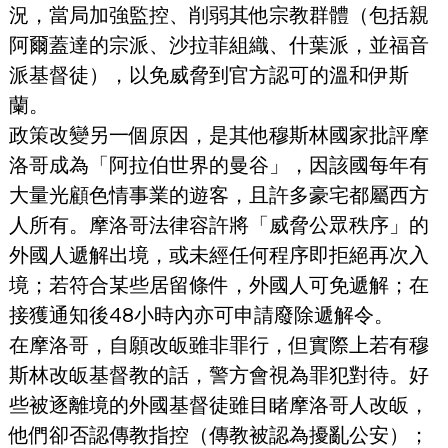
況，當局加強監控、削弱其他宗教群體（包括親
阿爾蓋達的宗派、沙拉菲組織、什葉派，並福音
派基督徒），以免威脅到官方認可的溫和伊斯
蘭。
政策改變另一個原因，是其他穆斯林國家批評摩
洛哥成為「阿拉伯世界的曼谷」，因該國每年有
大量光顧色情事業的遊客，且許多豪宅都屬西方
人所有。摩洛哥法律容許將「威脅公眾秩序」的
外國人遞解出境，或未經任何程序即拒絕再次入
境；若符合某些居留條件，外國人可免遞解；在
接獲通知後48小時內亦可申請廢除遞解令。
在摩洛哥，自願改皈雖非罪行，但實際上若有穆
斯林改皈基督教的話，警方會視為罪犯對待。好
些被逐離境的外國基督徒雖目睹摩洛哥人改皈，
他們卻否認傳教指控（傳教被認為擾亂公安）；