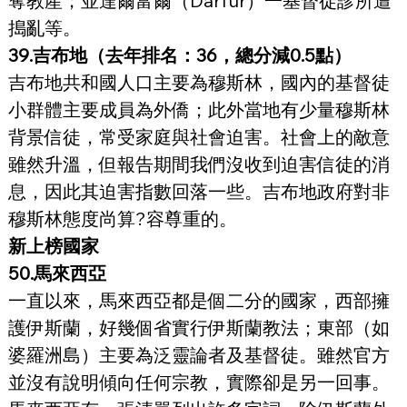
奪教產；並達爾富爾（Darfur）一基督徒診所遭
搗亂等。
39.吉布地（去年排名：36，總分減0.5點）
吉布地共和國人口主要為穆斯林，國內的基督徒
小群體主要成員為外僑；此外當地有少量穆斯林
背景信徒，常受家庭與社會迫害。社會上的敵意
雖然升溫，但報告期間我們沒收到迫害信徒的消
息，因此其迫害指數回落一些。吉布地政府對非
穆斯林態度尚算?容尊重的。
新上榜國家
50.馬來西亞
一直以來，馬來西亞都是個二分的國家，西部擁
護伊斯蘭，好幾個省實行伊斯蘭教法；東部（如
婆羅洲島）主要為泛靈論者及基督徒。雖然官方
並沒有說明傾向任何宗教，實際卻是另一回事。