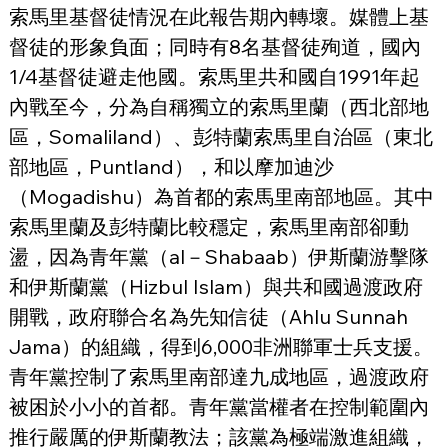
索馬里基督徒情況在此報告期內轉壞。媒體上基
督徒的形象負面；同時有8名基督徒殉道，國內
1/4基督徒避走他國。索馬里共和國自1991年起
內戰至今，分為自稱獨立的索馬里蘭（西北部地
區，Somaliland）、彭特蘭索馬里自治區（東北
部地區，Puntland），和以摩加迪沙
（Mogadishu）為首都的索馬里南部地區。其中
索馬里蘭及彭特蘭比較穩定，索馬里南部卻動
盪，因為青年黨（al－Shabaab）伊斯蘭游擊隊
和伊斯蘭黨（Hizbul Islam）與共和國過渡政府
開戰，政府聯合名為先知信徒（Ahlu Sunnah 
Jama）的組織，得到6,000非洲聯軍士兵支援。
青年黨控制了索馬里南部達九成地區，過渡政府
被困於小小的首都。青年黨當權者在控制範圍內
推行嚴厲的伊斯蘭教法；該黨為極端激進組織，