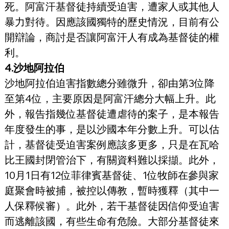
死。阿富汗基督徒持續受迫害，遭家人或其他人
暴力對待。因應該國獨特的歷史情況，目前有公
開辯論，商討是否讓阿富汗人有成為基督徒的權
利。
4.沙地阿拉伯
沙地阿拉伯迫害指數總分雖微升，卻由第3位降
至第4位，主要原因是阿富汗總分大幅上升。此
外，報告指幾位基督徒遭虐待的案子，是本報告
年度發生的事，是以沙國本年分數上升。可以估
計，基督徒受迫害案例應該多更多，只是在瓦哈
比王國封閉管治下，有關資料難以採擷。此外，
10月1日有12位菲律賓基督徒、1位牧師在參與家
庭聚會時被捕，被控以傳教，暫時獲釋（其中一
人保釋候審）。此外，若干基督徒因信仰受迫害
而逃離該國，有些生命有危險。大部分基督徒來