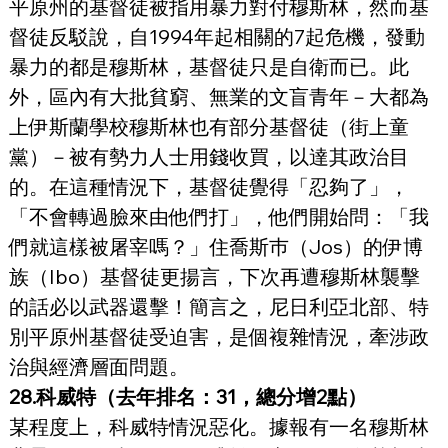
平原州的基督徒被指用暴力對付穆斯林，然而基
督徒反駁說，自1994年起相關的7起危機，發動
暴力的都是穆斯林，基督徒只是自衛而已。此
外，區內有大批貧窮、無業的文盲青年－大都為
上伊斯蘭學校穆斯林也有部分基督徒（街上童
黨）－被有勢力人士用錢收買，以達其政治目
的。在這種情況下，基督徒覺得「忍夠了」，
「不會轉過臉來由他們打」，他們開始問：「我
們就這樣被屠宰嗎？」住喬斯巿（Jos）的伊博
族（Ibo）基督徒更揚言，下次再遭穆斯林襲擊
的話必以武器還擊！簡言之，尼日利亞北部、特
別平原州基督徒受迫害，是個複雜情況，牽涉政
治與經濟層面問題。
28.科威特（去年排名：31，總分增2點）
某程度上，科威特情況惡化。據報有一名穆斯林