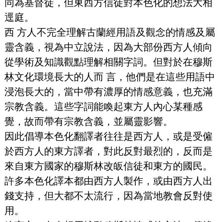
同為基督徒，但東西方信徒對本色化的想法大相
逕庭。
西 方人不完全理解古蘭經用語及觀念的情感及屬
靈含義，視為中立說法，因為大部份西方人傾向
從學術及知識觀點理解相關字詞。但對於在穆斯
林文化環境長大的人而 言，他們是在這些用語中
浸泡長大的，當中帶有濃厚的情感意義，也充滿
宗教含義。這些字詞能喚起東方人內心某種感
覺，故而帶有宗教含義，並屬靈影響。
因此倡導本色化翻譯者往往是西方人，或是受僱
於西方人的東方譯者，對此反對最烈的，反而是
來自東方國家的穆斯林改皈信徒和東方的國民。
許多本色化譯本都由西方人製作，或由西方人出
錢支持，但大都不太流行，因為當地教會反對使
用。