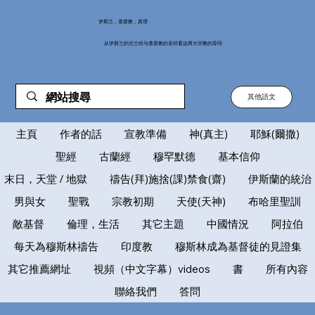
伊斯兰，基督教，真理
从伊斯兰的古兰经与基督教的圣经看这两大宗教的异同
其他語文
主頁
作者的話
宣教準備
神(真主)
耶穌(爾撒)
聖經
古蘭經
穆罕默德
基本信仰
末日，天堂 / 地獄
禱告(拜)施捨(課)禁食(齋)
伊斯蘭的統治
男與女
聖戰
宗教初期
天使(天神)
布哈里聖訓
敵基督
倫理，生活
其它主題
中國情況
阿拉伯
每天為穆斯林禱告
印度教
穆斯林成為基督徒的見證集
其它推薦網址
視頻（中文字幕）videos
書
所有內容
聯絡我們
答問