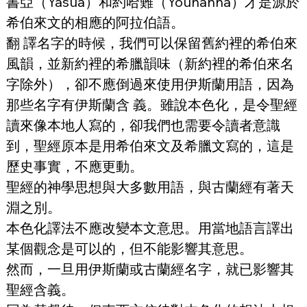
書亞（Yasua）和約哈難（Youhanna）才是源於
希伯來文的相應的阿拉伯語。
翻 譯名字的時候，我們可以保留舊約裡的希伯來
風韻，並新約裡的希臘韻味（新約裡的希伯來名
字除外），卻不應倒過來使用伊斯蘭用語，因為
那些名字有伊斯蘭含 義。雖說本色化，是令聖經
讀來像本地人寫的，卻我們也需要令讀者意識
到，聖經原本是用希伯來文及希臘文寫的，這是
歷史事實，不應更動。
聖經的神學思想與大多數用語，與古蘭經有著天
淵之別。
本色化譯法不應改變本文意思。用當地語言譯出
某個觀念是可以的，但不能影響其意思。
然而，一旦用伊斯蘭或古蘭經名字，就已影響其
聖經含義。