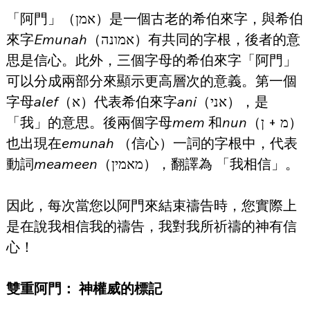
「阿門」（אמן）是一個古老的希伯來字，與希伯
來字
Emunah
（אמונה）有共同的字根，後者的意
思是信心。此外，三個字母的希伯來字「阿門」
可以分成兩部分來顯示更高層次的意義。第一個
字母
alef
（א）代表希伯來字
ani
（אני），是
「我」的意思。後兩個字母
mem 
和
nun
（מ + ן）
也出現在
emunah 
（信心）一詞的字根中，代表
動詞
meameen
（מאמין），翻譯為 「我相信」。
因此，每次當您以阿門來結束禱告時，您實際上
是在說我相信我的禱告，我對我所祈禱的神有信
心！
雙重阿門： 神權威的標記