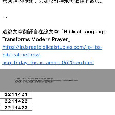
您與神的聯繫，以及您對神永恆敬拜的參與。
…
這篇文章翻譯自在線文章「
Biblical Language 
Transforms Modern Prayer
」
https://lp.israelbiblicalstudies.com/lp-iibs-
biblical-hebrew-
acq_friday_focus_amen_0625-en.html
Copyright 2002-2024 @
www.ysljdj.com
. All rights reserved.
All forms of copying other than for private use should get written permission from the copyright owner
版权所有，除作私人用途外，转载需得到作者的书面许可。