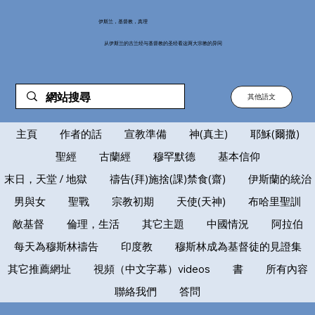
伊斯兰，基督教，真理
从伊斯兰的古兰经与基督教的圣经看这两大宗教的异同
其他語文
主頁
作者的話
宣教準備
神(真主)
耶穌(爾撒)
聖經
古蘭經
穆罕默德
基本信仰
末日，天堂 / 地獄
禱告(拜)施捨(課)禁食(齋)
伊斯蘭的統治
男與女
聖戰
宗教初期
天使(天神)
布哈里聖訓
敵基督
倫理，生活
其它主題
中國情況
阿拉伯
每天為穆斯林禱告
印度教
穆斯林成為基督徒的見證集
其它推薦網址
視頻（中文字幕）videos
書
所有內容
聯絡我們
答問