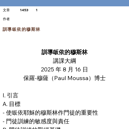
文章
1453
1
​作者
訓導皈依的穆斯林
訓導皈依的穆斯林
講課大綱
2025 年 8 月 16 日
保羅-穆薩（Paul Moussa）博士
I. 引言
A. 目標
- 使皈依耶穌的穆斯林作門徒的重要性
- 門徒訓練的敏感度與責任