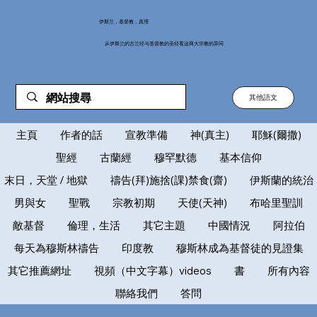
伊斯兰，基督教，真理
从伊斯兰的古兰经与基督教的圣经看这两大宗教的异同
其他語文
主頁
作者的話
宣教準備
神(真主)
耶穌(爾撒)
聖經
古蘭經
穆罕默德
基本信仰
末日，天堂 / 地獄
禱告(拜)施捨(課)禁食(齋)
伊斯蘭的統治
男與女
聖戰
宗教初期
天使(天神)
布哈里聖訓
敵基督
倫理，生活
其它主題
中國情況
阿拉伯
每天為穆斯林禱告
印度教
穆斯林成為基督徒的見證集
其它推薦網址
視頻（中文字幕）videos
書
所有內容
聯絡我們
答問