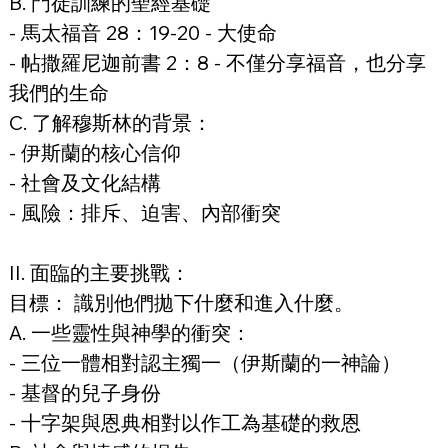
B. 門徒訓練的聖經基礎
- 馬太福音 28：19-20 - 大使命
- 帖撒羅尼迦前書 2：8 - 不僅分享福音，也分享
我們的生命
C. 了解穆斯林的背景：
- 伊斯蘭的核心信仰
- 社會及文化結構
- 風險：排斥、迫害、內部衝突
II. 面臨的主要挑戰：
目標： 識別他們拋下什麼和進入什麼。
A. 一些靈性與神學的衝突：
- 三位一體相對認主獨一（伊斯蘭的一神論）
- 基督的兒子身份
- 十字架與恩典相對以作工為基礎的救恩