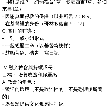
- 耶穌是誰？（約翰福音1章、歌羅西書1章、希伯
來書1章）
- 因恩典而得救的保證（以弗所書 2：8-9）
- 在基督裡的身份（哥林多後書 5：17）
C. 實用的輔導：
- 一對一或小組形式
- 一起經歷生命（以基督為榜樣）
- 鼓勵背經、禱告、寫日記
IV. 融入教會與持續成長：
目標： 培養成熟和歸屬感
A. 教會的角色：
- 歡迎的環境（不是政治性的，不是恐懼伊斯蘭
的）
- 為會眾提供文化敏感性訓練