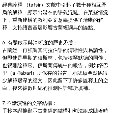
經典詮釋 （tafsir）文獻中引起了數十種相互矛
盾的解釋，顯示出潛在的語義混亂。在某些情況
下，重新建構的敘利亞文意義提供了清晰的解
釋，支持語言基層影響古蘭經詞典的論點。
6. 有關啟示與清晰度的歷史矛盾：
古蘭經一再強調其阿拉伯語的清晰性與易讀性，
但即使是早期的穆斯林，包括穆罕默德的同伴，
也很難詮釋它。伊斯蘭傳統中的報告，例如塔巴
里（al-Tabari）所保存的報告，承認穆罕默德很
少解釋艱深的經文，因此留下了許多詮釋上的空
白，後來被數世紀的推測性詮釋所填補。
7. 不斷演進的文字結構：
手抄本證據顯示古蘭經的結構和句法組成隨著時