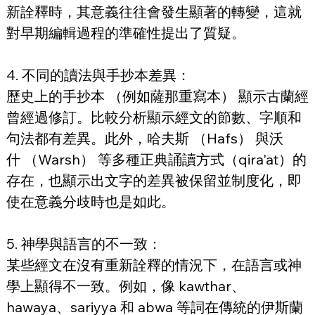
新詮釋時，其意義往往會發生顯著的轉變，這就
對早期編輯過程的準確性提出了質疑。
4. 不同的讀法與手抄本差異：
歷史上的手抄本 （例如薩那重寫本） 顯示古蘭經
曾經過修訂。比較分析顯示經文的節數、字順和
句法都有差異。此外，哈夫斯 （Hafs） 與沃
什 （Warsh） 等多種正典誦讀方式（qira'at）的
存在，也顯示出文字的差異被保留並制度化，即
使在意義分歧時也是如此。
5. 神學與語言的不一致：
某些經文在沒有重新詮釋的情況下，在語言或神
學上顯得不一致。例如，像 kawthar、
hawaya、sariyya 和 abwa 等詞在傳統的伊斯蘭