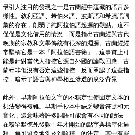
最引人注目的發現之一是古蘭經中蘊藏的語言多
樣性。敘利亞語、希伯來語、波斯語和希臘語詞
彙的存在，削弱了純阿拉伯語起源的觀點。這不
僅僅是文化借用的情況，而是指出古蘭經與古代
晚期的宗教和文學傳統有很深的淵源。古蘭經經
常堅稱它是一本「阿拉伯語書籍」，這事實上可
能是針對當代人指控它源自外國的論戰回應。古
蘭經非但沒有否定這些指控，反而承認了這些指
控，暗示了語言與神學相互滲透的廣泛背景。
此外，早期阿拉伯文字的不穩定性使固定文本的
想法變得複雜。早期手抄本中缺乏變音符號和元
音化，這意味著許多詞語可能會有不同的讀法。
在穆罕默德死後數十年才開始的點字與標準化過
程，無可避免地涉及到詮釋上的決定，其中有些