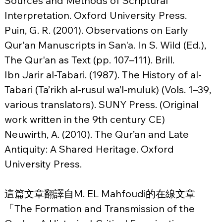
Sources and Methods of Scriptural 
Interpretation. Oxford University Press.
Puin, G. R. (2001). Observations on Early 
Qur'an Manuscripts in San'a. In S. Wild (Ed.), 
The Qur'an as Text (pp. 107–111). Brill.
Ibn Jarir al-Tabari. (1987). The History of al-
Tabari (Ta’rikh al-rusul wa’l-muluk) (Vols. 1–39, 
various translators). SUNY Press. (Original 
work written in the 9th century CE)
Neuwirth, A. (2010). The Qur’an and Late 
Antiquity: A Shared Heritage. Oxford 
University Press.
這篇文章翻譯自M. EL Mahfoudi的在線文章
「The Formation and Transmission of the 