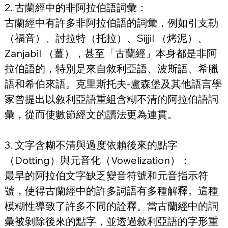
2. 古蘭經中的非阿拉伯語詞彙：
古蘭經中有許多非阿拉伯語的詞彙，例如引支勒
（福音）、討拉特（托拉）、Sijjil （烤泥）、
Zanjabil （薑），甚至「古蘭經」本身都是非阿
拉伯語的，特別是來自敘利亞語、波斯語、希臘
語和希伯來語。克里斯托夫-盧森堡及其他語言學
家曾提出以敘利亞語重組含糊不清的阿拉伯語詞
彙，從而使數節經文的讀法更為連貫。
3. 文字含糊不清與過度依賴後來的點字
（Dotting）與元音化（Vowelization）：
最早的阿拉伯文字缺乏變音符號和元音指示符
號，使得古蘭經中的許多詞語有多種解釋。這種
模糊性導致了許多不同的詮釋。當古蘭經中的詞
彙被剝除後來的點字，並透過敘利亞語的字形重