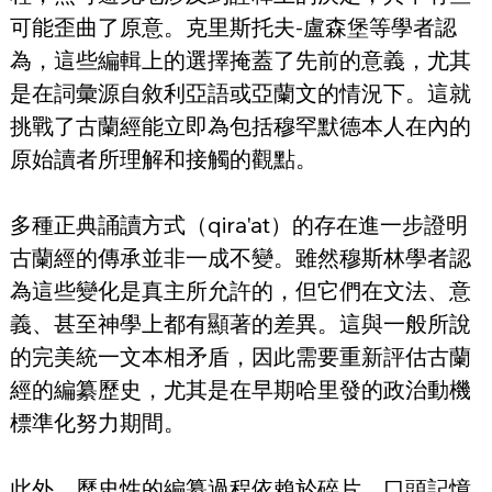
可能歪曲了原意。克里斯托夫-盧森堡等學者認
為，這些編輯上的選擇掩蓋了先前的意義，尤其
是在詞彙源自敘利亞語或亞蘭文的情況下。這就
挑戰了古蘭經能立即為包括穆罕默德本人在內的
原始讀者所理解和接觸的觀點。
多種正典誦讀方式（qira'at）的存在進一步證明
古蘭經的傳承並非一成不變。雖然穆斯林學者認
為這些變化是真主所允許的，但它們在文法、意
義、甚至神學上都有顯著的差異。這與一般所說
的完美統一文本相矛盾，因此需要重新評估古蘭
經的編纂歷史，尤其是在早期哈里發的政治動機
標準化努力期間。
此外，歷史性的編纂過程依賴於碎片、口頭記憶