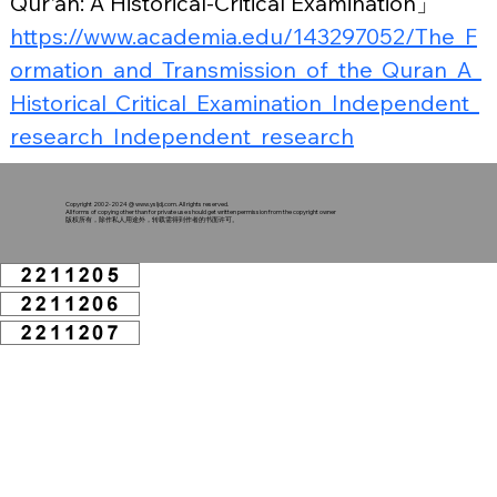
Qur'an: A Historical-Critical Examination」
https://www.academia.edu/143297052/The_F
ormation_and_Transmission_of_the_Quran_A_
Historical_Critical_Examination_Independent_
research_Independent_research
Copyright 2002-2024 @
www.ysljdj.com
. All rights reserved.
All forms of copying other than for private use should get written permission from the copyright owner
版权所有，除作私人用途外，转载需得到作者的书面许可。