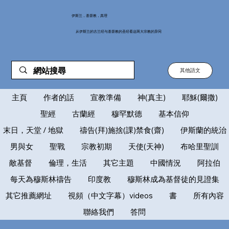
伊斯兰，基督教，真理
从伊斯兰的古兰经与基督教的圣经看这两大宗教的异同
其他語文
主頁
作者的話
宣教準備
神(真主)
耶穌(爾撒)
聖經
古蘭經
穆罕默德
基本信仰
末日，天堂 / 地獄
禱告(拜)施捨(課)禁食(齋)
伊斯蘭的統治
男與女
聖戰
宗教初期
天使(天神)
布哈里聖訓
敵基督
倫理，生活
其它主題
中國情況
阿拉伯
每天為穆斯林禱告
印度教
穆斯林成為基督徒的見證集
其它推薦網址
視頻（中文字幕）videos
書
所有內容
聯絡我們
答問