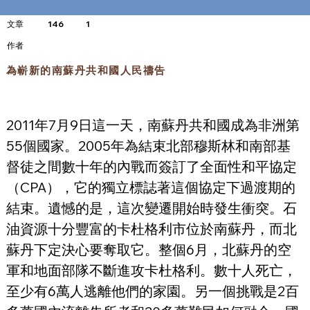
文章
146
1
​作者
為嶄新的南蘇丹共和國人民禱告
2011年7月9日這一天，南蘇丹共和國成為非洲第
55個國家。2005年為結束北部穆斯林和南部基
督徒之間數十年的內戰而簽訂了全面性和平協定
（CPA），它的獨立標誌著這個協定下過渡期的
結束。遺憾的是，這次變遷開始時發生衝突。石
油資源十分豐富的卡杜格利市位於南蘇丹，而北
蘇丹下定決心要奪取它。整個6月，北蘇丹的空
軍和地面部隊不斷進攻卡杜格利。數十人死亡，
至少有6萬人逃離他們的家園。另一個挑戰是2百