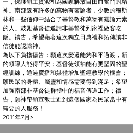
一，保護領土資源和為國家解放自由而奮鬥的精
神。南部還有許多的萬物有靈論者，少數的穆斯
林和一些信仰中結合了基督教和萬物有靈論元素
的人。鼓勵基督徒邀請非基督徒到家裡做客吃
飯。禱告，希望藉著這次獨立日典禮和拓傳讓非
信徒能認識神。
為以下負擔禱告：願這次變遷能夠和平過渡，新
的領導人能得平安；基督徒領袖能有更堅固的聖
經訓練，通過廣播和媒體增加聖經教學的機會；
願民眾的身體、屬靈和情感需要得到滿足；希望
加強南部非基督徒群體中的福音傳道工作；禱
告，願神帶領宣教士進到這個國家為民眾當中有
需要的人服務！
2011年7月>