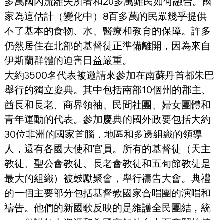
多萬國內流離失所者和20多萬難民如何融合。國
家為這估計（變化中）8百多萬的民眾幾乎提供
不了基本的食物、水、醫療和教育的保障。許多
仍然居住在北部的基督徒正準備離開，因為來自
伊斯蘭群體的迫害日益嚴重。
大約3500名代表被邀請來參加在南蘇丹首都朱巴
舉行的獨立慶典。其中包括南部10個州的郡主、
酋長和長老、商界領袖、民間社團、婦女團體和
青年運動的代表。參加慶典的國外政要包括大約
30位非洲的國家首腦，地區和多邊組織的領導
人，還有各國大使和官員。所有的基督徒（天主
教徒、聖公會教徒、長老會教徒和五旬節教徒是
最大的組織）被鼓勵聚會，舉行禱告大會。典禮
的一個主要部分包括基督教國家合唱團的演唱和
禱告。他們的新國歌反映的是維護全民團結，統