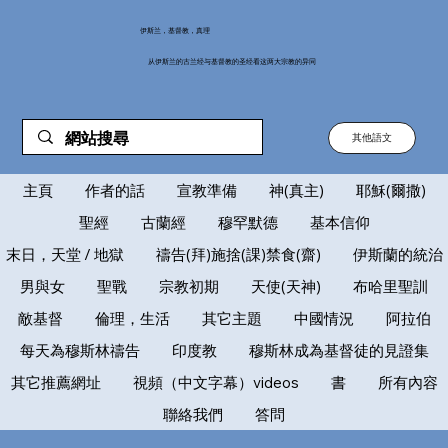
伊斯兰，基督教，真理
从伊斯兰的古兰经与基督教的圣经看这两大宗教的异同
其他語文
主頁
作者的話
宣教準備
神(真主)
耶穌(爾撒)
聖經
古蘭經
穆罕默德
基本信仰
末日，天堂 / 地獄
禱告(拜)施捨(課)禁食(齋)
伊斯蘭的統治
男與女
聖戰
宗教初期
天使(天神)
布哈里聖訓
敵基督
倫理，生活
其它主題
中國情況
阿拉伯
每天為穆斯林禱告
印度教
穆斯林成為基督徒的見證集
其它推薦網址
視頻（中文字幕）videos
書
所有內容
聯絡我們
答問