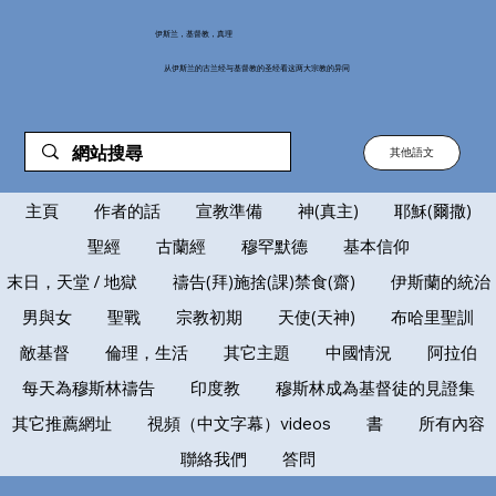
伊斯兰，基督教，真理
从伊斯兰的古兰经与基督教的圣经看这两大宗教的异同
其他語文
主頁
作者的話
宣教準備
神(真主)
耶穌(爾撒)
聖經
古蘭經
穆罕默德
基本信仰
末日，天堂 / 地獄
禱告(拜)施捨(課)禁食(齋)
伊斯蘭的統治
男與女
聖戰
宗教初期
天使(天神)
布哈里聖訓
敵基督
倫理，生活
其它主題
中國情況
阿拉伯
每天為穆斯林禱告
印度教
穆斯林成為基督徒的見證集
其它推薦網址
視頻（中文字幕）videos
書
所有內容
聯絡我們
答問