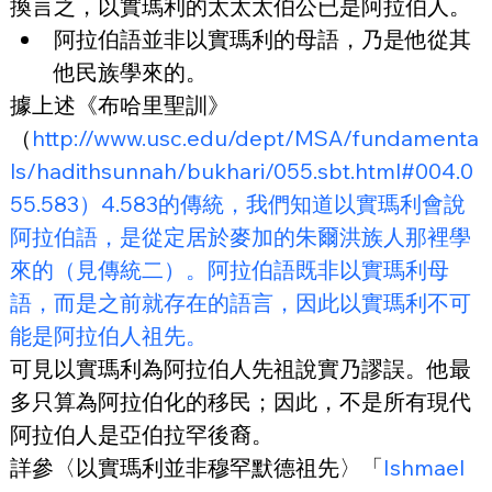
換言之，以實瑪利的太太太伯公已是阿拉伯人。
阿拉伯語並非以實瑪利的母語，乃是他從其
他民族學來的。
據上述《布哈里聖訓》
（
http://www.usc.edu/dept/MSA/fundamenta
ls/hadithsunnah/bukhari/055.sbt.html#004.0
55.583）4.583的傳統，我們知道以實瑪利會說
阿拉伯語，是從定居於麥加的朱爾洪族人那裡學
來的（見傳統二）。阿拉伯語既非以實瑪利母
語，而是之前就存在的語言，因此以實瑪利不可
能是阿拉伯人祖先。
可見以實瑪利為阿拉伯人先祖說實乃謬誤。他最
多只算為阿拉伯化的移民；因此，不是所有現代
阿拉伯人是亞伯拉罕後裔。
詳參〈以實瑪利並非穆罕默德祖先〉「
Ishmael 