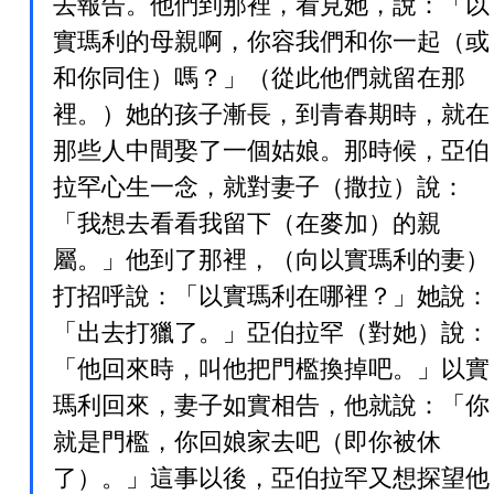
去報告。他們到那裡，看見她，說：「以
實瑪利的母親啊，你容我們和你一起（或
和你同住）嗎？」（從此他們就留在那
裡。）她的孩子漸長，到青春期時，就在
那些人中間娶了一個姑娘。那時候，亞伯
拉罕心生一念，就對妻子（撒拉）說：
「我想去看看我留下（在麥加）的親
屬。」他到了那裡，（向以實瑪利的妻）
打招呼說：「以實瑪利在哪裡？」她說：
「出去打獵了。」亞伯拉罕（對她）說：
「他回來時，叫他把門檻換掉吧。」以實
瑪利回來，妻子如實相告，他就說：「你
就是門檻，你回娘家去吧（即你被休
了）。」這事以後，亞伯拉罕又想探望他