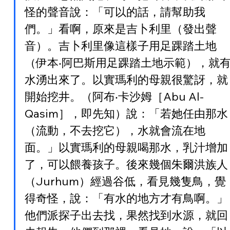
怪的聲音說：「可以的話，請幫助我
們。」看啊，原來是吉卜利里（發出聲
音）。吉卜利里像這樣子用足踝踏土地
（伊本‧阿巴斯用足踝踏土地示範），就
水湧出來了。以實瑪利的母親很驚訝，就
開始挖井。（阿布‧卡沙姆［Abu Al-
Qasim］，即先知）說：「若她任由那水
（流動，不去挖它），水就會流在地
面。」以實瑪利的母親喝那水，乳汁增加
了，可以餵養孩子。後來幾個朱爾洪族人
（Jurhum）經過谷低，看見幾隻鳥，覺
得奇怪，說：「有水的地方才有鳥啊。」
他們派探子出去找，果然找到水源，就回