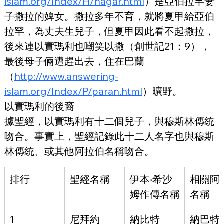
islam.org/Index/H/hagar.html
）是亞伯拉罕妻
子撒拉的婢女。撒拉多年不育，就將夏甲給亞伯
拉罕，為丈夫生兒子，但夏甲因此看不起撒拉，
後來連以實瑪利也嘲笑以撒（創世記21：9），
最後母子倆遭趕出去，住在巴蘭
（
http://www.answering-
islam.org/Index/P/paran.html
）曠野。
以實瑪利的後裔
據聖經，以實瑪利有十二個兒子，與穆斯林傳統
吻合。事實上，聖經記錄此十二人名字也與穆斯
林傳統、或其他阿拉伯名稱吻合。
排行
聖經名稱
伊本‧希沙
相關阿
姆作傳名稱
名稱
1
尼拜約
納比特
納巴特