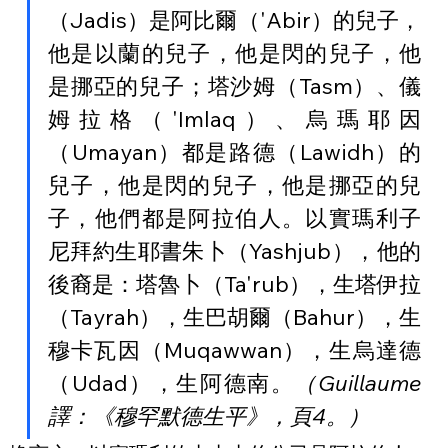
（Jadis）是阿比爾（'Abir）的兒子，
他是以蘭的兒子，他是閃的兒子，他
是挪亞的兒子；
塔沙姆
（Tasm）
、儀
姆拉格
（'Imlaq）
、烏瑪耶因
（Umayan）
都是路德
（Lawidh）
的
兒子，他是閃的兒子，他是挪亞的兒
子，他們都是阿拉伯人
。以實瑪利子
尼拜約生耶書朱卜（Yashjub），他的
後裔是：塔魯卜（Ta'rub），生塔伊拉
（Tayrah），生巴胡爾（Bahur），生
穆卡瓦因（Muqawwan），生烏達德
（Udad），生阿德南。
（Guillaume
譯：《穆罕默德生平》，頁4。）