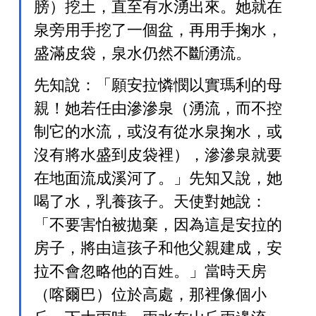
膀）挖土，直至有水湧出來。她就在
泉旁用手挖了一個盆，再用手掬水，
盛滿皮袋，泉水仍然不斷湧流。
先知說：「願安拉憐憫以實瑪利的母
親！她若任由滲滲泉（湧流，而不控
制它的水流，或沒有從水泉掬水，或
沒有將水盛到皮袋裡），滲滲泉就要
在地面流成溪河了。」先知又說，她
喝了水，乳養孩子。天使對她說：
「不要害怕被拋棄，因為這是安拉的
房子，將由這孩子和他父親建成，安
拉不會忽略他的百姓。」當時天房
（喀爾巴）位於高處，那裡像個小