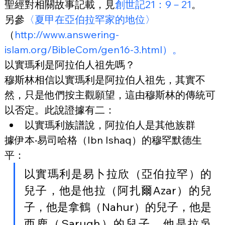
聖經對相關故事記載，見
創世記21：9－21
。
另參
〈夏甲在亞伯拉罕家的地位〉
（
http://www.answering-
islam.org/BibleCom/gen16-3.html）。
以實瑪利是阿拉伯人祖先嗎？
穆斯林相信以實瑪利是阿拉伯人祖先，其實不
然，只是他們按主觀願望，這由穆斯林的傳統可
以否定。此說證據有二：
以實瑪利族譜說，阿拉伯人是其他族群
據伊本‧易司哈格（Ibn Ishaq）的穆罕默德生
平：
以實瑪利是易卜拉欣（亞伯拉罕）的
兒子，他是他拉（阿扎爾Azar）的兒
子，他是拿鶴（Nahur）的兒子，他是
西鹿（Sarugh）的兒子，他是拉吳