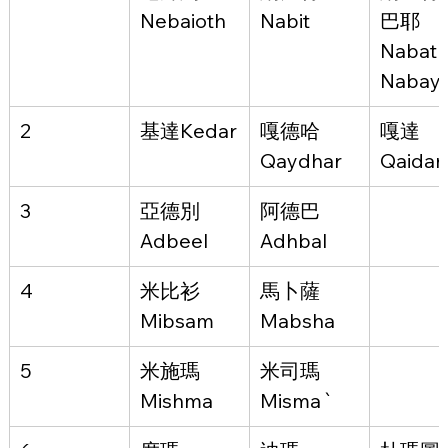
Nebaioth
Nabit
巴耶
Nabat
Nabay
2
基達Kedar
嘎德哈
嘎達
Qaydhar
Qaidar
3
亞德別
阿德巴
Adbeel
Adhbal
4
米比衫
馬卜薩
Mibsam
Mabsha
5
米施瑪
米司瑪
Mishma
Misma`