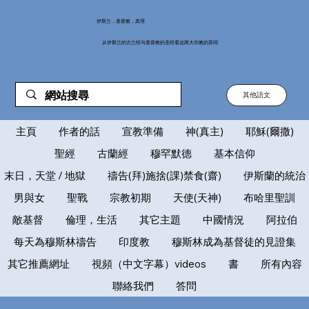
伊斯兰，基督教，真理
从伊斯兰的古兰经与基督教的圣经看这两大宗教的异同
其他語文
主頁
作者的話
宣教準備
神(真主)
耶穌(爾撒)
聖經
古蘭經
穆罕默德
基本信仰
末日，天堂 / 地獄
禱告(拜)施捨(課)禁食(齋)
伊斯蘭的統治
男與女
聖戰
宗教初期
天使(天神)
布哈里聖訓
敵基督
倫理，生活
其它主題
中國情況
阿拉伯
每天為穆斯林禱告
印度教
穆斯林成為基督徒的見證集
其它推薦網址
視頻（中文字幕）videos
書
所有內容
聯絡我們
答問