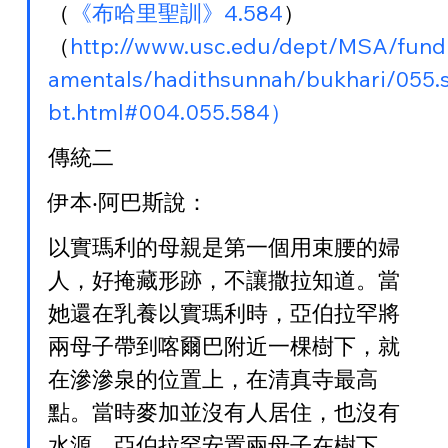
（
《布哈里聖訓》4.584
）
（
http://www.usc.edu/dept/MSA/fund
amentals/hadithsunnah/bukhari/055.
bt.html#004.055.584）
傳統二
伊本‧阿巴斯說：
以實瑪利的母親是第一個用束腰的婦
人，好掩藏形跡，不讓撒拉知道。當
她還在乳養以實瑪利時，亞伯拉罕將
兩母子帶到喀爾巴附近一棵樹下，就
在滲滲泉的位置上，在清真寺最高
點。當時麥加並沒有人居住，也沒有
水源，亞伯拉罕安置兩母子在樹下，