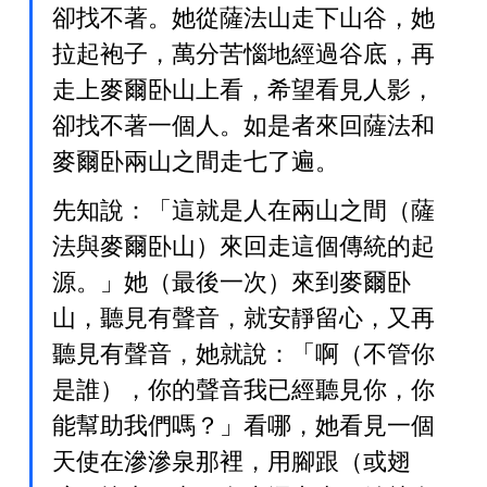
卻找不著。她從薩法山走下山谷，她
拉起袍子，萬分苦惱地經過谷底，再
走上麥爾卧山上看，希望看見人影，
卻找不著一個人。如是者來回薩法和
麥爾卧兩山之間走七了遍。
先知說：「這就是人在兩山之間（薩
法與麥爾卧山）來回走這個傳統的起
源。」她（最後一次）來到麥爾卧
山，聽見有聲音，就安靜留心，又再
聽見有聲音，她就說：「啊（不管你
是誰），你的聲音我已經聽見你，你
能幫助我們嗎？」看哪，她看見一個
天使在滲滲泉那裡，用腳跟（或翅