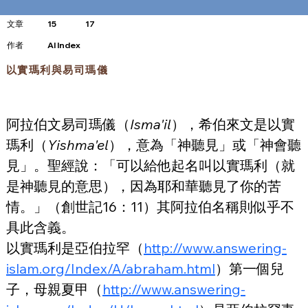
文章
15
17
​作者
AI Index
以實瑪利與易司瑪儀
阿拉伯文易司瑪儀（
Isma'il
），希伯來文是以實
瑪利（
Yishma'el
），意為「神聽見」或「神會聽
見」。聖經說：「可以給他起名叫以實瑪利（就
是神聽見的意思），因為耶和華聽見了你的苦
情。」（創世記16：11）其阿拉伯名稱則似乎不
具此含義。
以實瑪利是亞伯拉罕（
http://www.answering-
islam.org/Index/A/abraham.html
）第一個兒
子，母親夏甲（
http://www.answering-