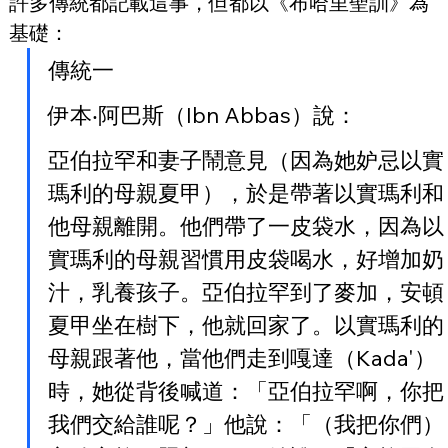
許多傳統都記載這事，但都以《布哈里聖訓》為
基礎：
傳統一
伊本‧阿巴斯（Ibn Abbas）說：
亞伯拉罕和妻子鬧意見（因為她妒忌以實
瑪利的母親夏甲），於是帶著以實瑪利和
他母親離開。他們帶了一皮袋水，因為以
實瑪利的母親習慣用皮袋喝水，好增加奶
汁，乳養孩子。亞伯拉罕到了麥加，安頓
夏甲坐在樹下，他就回家了。以實瑪利的
母親跟著他，當他們走到嘎達（Kada'）
時，她從背後喊道：「亞伯拉罕啊，你把
我們交給誰呢？」他說：「（我把你們）