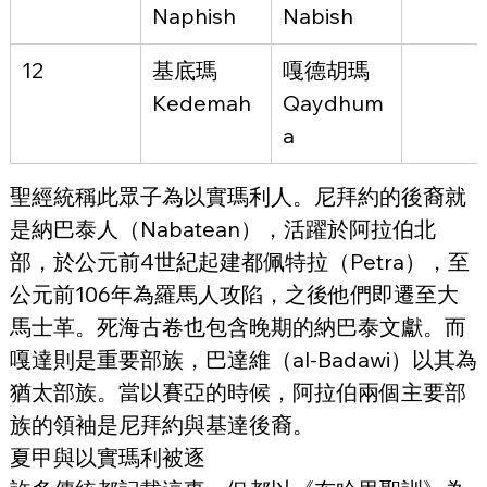
Naphish
Nabish
12
基底瑪
嘎德胡瑪
Kedemah
Qaydhum
a
聖經統稱此眾子為以實瑪利人。尼拜約的後裔就
是納巴泰人（Nabatean），活躍於阿拉伯北
部，於公元前4世紀起建都佩特拉（Petra），至
公元前106年為羅馬人攻陷，之後他們即遷至大
馬士革。死海古卷也包含晚期的納巴泰文獻。而
嘎達則是重要部族，巴達維（al-Badawi）以其為
猶太部族。當以賽亞的時候，阿拉伯兩個主要部
族的領袖是尼拜約與基達後裔。
夏甲與以實瑪利被逐