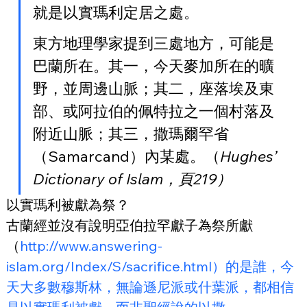
就是以實瑪利定居之處。
東方地理學家提到三處地方，可能是
巴蘭所在。其一，今天麥加所在的曠
野，並周邊山脈；其二，座落埃及東
部、或阿拉伯的佩特拉之一個村落及
附近山脈；其三，撒瑪爾罕省
（Samarcand）內某處。（
Hughes’ 
Dictionary of Islam，頁219）
以實瑪利被獻為祭？
古蘭經並沒有說明亞伯拉罕獻子為祭所獻
（
http://www.answering-
islam.org/Index/S/sacrifice.html）的是誰，今
天大多數穆斯林，無論遜尼派或什葉派，都相信