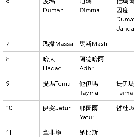
6
度瑪
迪瑪
杜瑪圖‧
Dumah
Dimma
因度
Dumatu 
Jandal
7
瑪撒Massa
馬斯Mashi
8
哈大
阿德哈爾
Hadad
Adhr
9
提瑪Tema
他伊瑪
提伊瑪
Tayma
Teimah
10
伊突Jetur
耶圖爾
哲杜Ja
Yatur
11
拿非施
納比斯