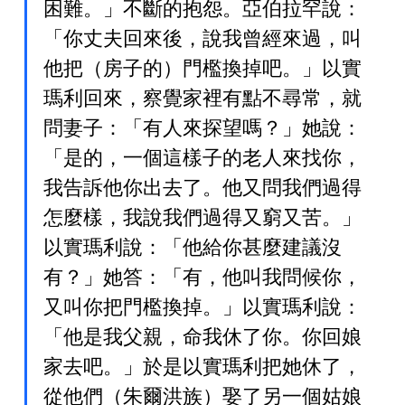
困難。」不斷的抱怨。亞伯拉罕說：
「你丈夫回來後，說我曾經來過，叫
他把（房子的）門檻換掉吧。」以實
瑪利回來，察覺家裡有點不尋常，就
問妻子：「有人來探望嗎？」她說：
「是的，一個這樣子的老人來找你，
我告訴他你出去了。他又問我們過得
怎麼樣，我說我們過得又窮又苦。」
以實瑪利說：「他給你甚麼建議沒
有？」她答：「有，他叫我問候你，
又叫你把門檻換掉。」以實瑪利說：
「他是我父親，命我休了你。你回娘
家去吧。」於是以實瑪利把她休了，
從他們（朱爾洪族）娶了另一個姑娘