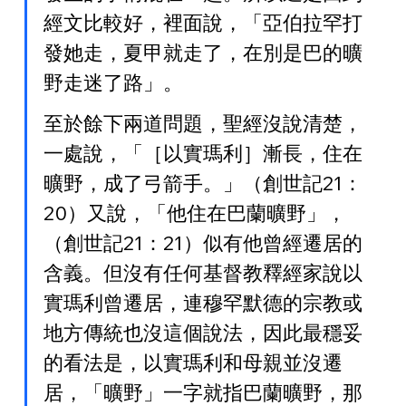
經文比較好，裡面說，「亞伯拉罕打
發她走，夏甲就走了，在別是巴的曠
野走迷了路」。
至於餘下兩道問題，聖經沒說清楚，
一處說，「［以實瑪利］漸長，住在
曠野，成了弓箭手。」（創世記21：
20）又說，「他住在巴蘭曠野」，
（創世記21：21）似有他曾經遷居的
含義。但沒有任何基督教釋經家說以
實瑪利曾遷居，連穆罕默德的宗教或
地方傳統也沒這個說法，因此最穩妥
的看法是，以實瑪利和母親並沒遷
居，「曠野」一字就指巴蘭曠野，那