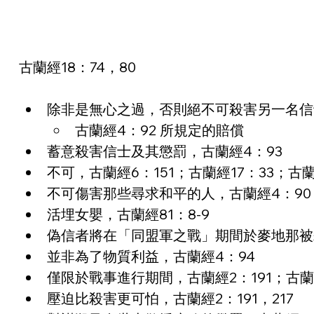
古蘭經18：74，80
除非是無心之過，否則絕不可殺害另一名信士
古蘭經4：92 所規定的賠償
蓄意殺害信士及其懲罰，古蘭經4：93
不可，古蘭經6：151；古蘭經17：33；古蘭
不可傷害那些尋求和平的人，古蘭經4：90
活埋女嬰，古蘭經81：8-9
偽信者將在「同盟軍之戰」期間於麥地那被殺，
並非為了物質利益，古蘭經4：94
僅限於戰事進行期間，古蘭經2：191；古蘭經
壓迫比殺害更可怕，古蘭經2：191，217