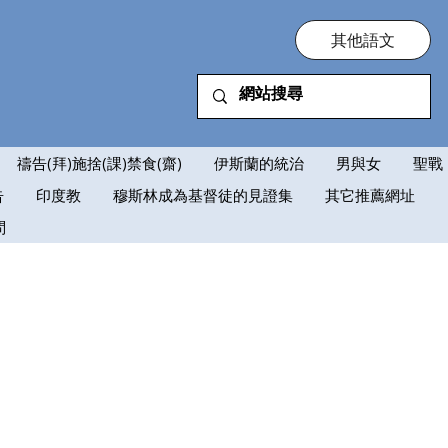
其他語文
禱告(拜)施捨(課)禁食(齋)
伊斯蘭的統治
男與女
聖戰
告
印度教
穆斯林成為基督徒的見證集
其它推薦網址
問