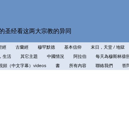
的圣经看这两大宗教的异同
聖經
古蘭經
穆罕默德
基本信仰
末日，天堂 / 地獄
，生活
其它主題
中國情況
阿拉伯
每天為穆斯林禱
視頻（中文字幕）videos
書
所有內容
聯絡我們
答