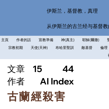
伊斯兰，基督教，真理
从伊斯兰的古兰经与基督教
主頁
作者的話
宣教準備
神(真主)
耶穌(爾撒)
宗教初期
天使(天神)
布哈里聖訓
敵基督
倫理
文章
15
44
​作者
AI Index
古蘭經殺害