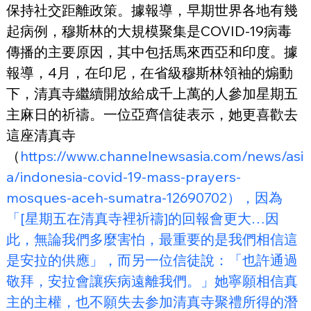
保持社交距離政策。據報導，早期世界各地有幾
起病例，穆斯林的大規模聚集是COVID-19病毒
傳播的主要原因，其中包括馬來西亞和印度。據
報導，4月，在印尼，在省級穆斯林領袖的煽動
下，清真寺繼續開放給成千上萬的人參加星期五
主麻日的祈禱。一位亞齊信徒表示，她更喜歡去
這座清真寺
（
https://www.channelnewsasia.com/news/asi
a/indonesia-covid-19-mass-prayers-
mosques-aceh-sumatra-12690702），因為
「[星期五在清真寺裡祈禱]的回報會更大…因
此，無論我們多麼害怕，最重要的是我們相信這
是安拉的供應」，而另一位信徒說：「也許通過
敬拜，安拉會讓疾病遠離我們。」她寧願相信真
主的主權，也不願失去参加清真寺聚禮所得的潛