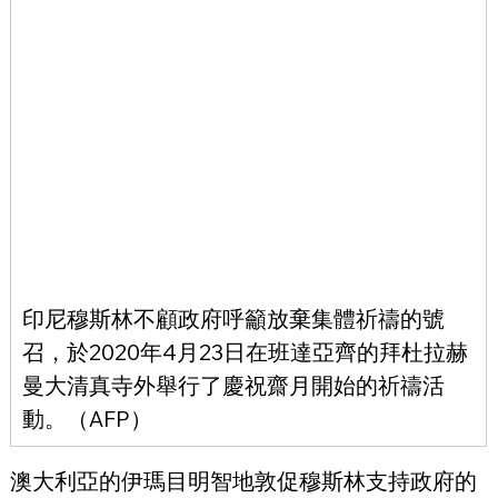
印尼穆斯林不顧政府呼籲放棄集體祈禱的號
召，於2020年4月23日在班達亞齊的拜杜拉赫
曼大清真寺外舉行了慶祝齋月開始的祈禱活
動。（AFP）
澳大利亞的伊瑪目明智地敦促穆斯林支持政府的