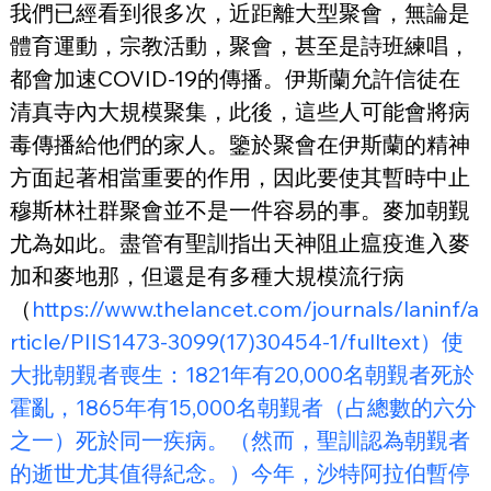
我們已經看到很多次，近距離大型聚會，無論是
體育運動，宗教活動，聚會，甚至是詩班練唱，
都會加速COVID-19的傳播。伊斯蘭允許信徒在
清真寺內大規模聚集，此後，這些人可能會將病
毒傳播給他們的家人。鑒於聚會在伊斯蘭的精神
方面起著相當重要的作用，因此要使其暫時中止
穆斯林社群聚會並不是一件容易的事。麥加朝覲
尤為如此。盡管有聖訓指出天神阻止瘟疫進入麥
加和麥地那，但還是有多種大規模流行病
（
https://www.thelancet.com/journals/laninf/a
rticle/PIIS1473-3099(17)30454-1/fulltext）使
大批朝覲者喪生：1821年有20,000名朝覲者死於
霍亂，1865年有15,000名朝覲者（占總數的六分
之一）死於同一疾病。（然而，聖訓認為朝覲者
的逝世尤其值得紀念。）今年，沙特阿拉伯暫停