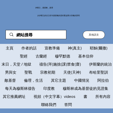
伊斯兰，基督教，真理
从伊斯兰的古兰经与基督教的圣经看这两大宗教的异同
其他語文
主頁
作者的話
宣教準備
神(真主)
耶穌(爾撒)
聖經
古蘭經
穆罕默德
基本信仰
末日，天堂 / 地獄
禱告(拜)施捨(課)禁食(齋)
伊斯蘭的統治
男與女
聖戰
宗教初期
天使(天神)
布哈里聖訓
敵基督
倫理，生活
其它主題
中國情況
阿拉伯
每天為穆斯林禱告
印度教
穆斯林成為基督徒的見證集
其它推薦網址
視頻（中文字幕）videos
書
所有內容
聯絡我們
答問