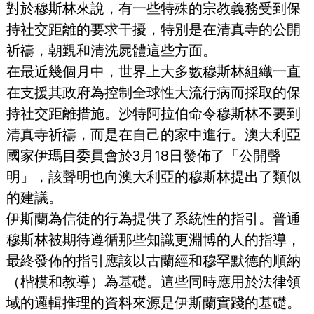
對於穆斯林來說，有一些特殊的宗教義務受到保
持社交距離的要求干擾，特別是在清真寺的公開
祈禱，朝覲和清洗屍體這些方面。
在最近幾個月中，世界上大多數穆斯林組織一直
在支援其政府為控制全球性大流行病而採取的保
持社交距離措施。沙特阿拉伯命令穆斯林不要到
清真寺祈禱，而是在自己的家中進行。澳大利亞
國家伊瑪目委員會於3月18日發佈了「公開聲
明」，該聲明也向澳大利亞的穆斯林提出了類似
的建議。
伊斯蘭為信徒的行為提供了系統性的指引。普通
穆斯林被期待遵循那些知識更淵博的人的指導，
最終發佈的指引應該以古蘭經和穆罕默德的順納
（楷模和教導）為基礎。這些同時應用於法律領
域的邏輯推理的資料來源是伊斯蘭實踐的基礎。