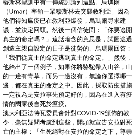
穆斯林聖訓中有一傳統討論到這點。烏瑪爾
（Umar）率領一眾穆斯林去突襲敘利亞。因為
他們得知瘟疫已在敘利亞爆發，烏瑪爾尋求建
議，並決定回頭。然後一個信徒問：「你要逃開
真主的命定嗎？」這話暗含的意思是，試圖逃過
創造主親自設定的日子是徒勞的。烏瑪爾回答：
「我們從真主的命定逃到真主的命定。」然後，
他給出了一個例子，如果你將駱駝帶入山谷，山
的一邊有青草，而另一邊沒有，無論你選擇哪一
邊，都在真主的命定之中。因此，採取防疫措施
一定視為是安拉事先預定好的，因為在進入有疫
情的國家後會死於瘟疫。
澳大利亞法特瓦委員會針對COVID-19頒佈的教
令，毫無疑問考慮到這些，開頭就宣告安拉對死
亡的主權：「生死絕對在安拉的命定之下，尊崇