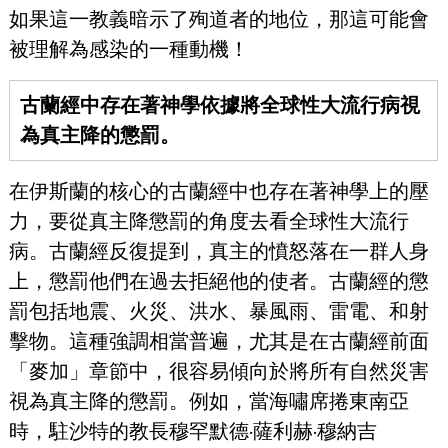
如果這一教義暗示了殉道者的地位，那這可能會
被理解為感染的一種動機！
古蘭經中存在著神學依據將全球性大流行病視
為真主降的懲罰。
在伊斯蘭的核心的古蘭經中也存在著神學上的壓
力，要從真主降懲罰的角度去看全球性大流行
病。古蘭經反復提到，真主的憤怒落在一群人身
上，懲罰他們在過去拒絕他的使者。古蘭經的懲
罰包括地震、火災、洪水、暴風雨、雷電、和射
擊物。這種強調相當普遍，尤其是在古蘭經前面
「麥加」章節中，很容易傾向於將所有自然災害
視為真主降的懲罰。例如，當海嘯席捲東南亞
時，駐沙特的教長穆罕默德·薩利赫·穆納吉