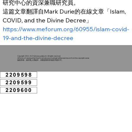
研究中心的資深兼職研究員。
這篇文章翻譯自Mark Durie的在線文章「Islam, 
COVID, and the Divine Decree」
https://www.meforum.org/60955/islam-covid-
19-and-the-divine-decree
Copyright 2002-2024 @
www.ysljdj.com
. All rights reserved.
All forms of copying other than for private use should get written permission from the copyright owner
版权所有，除作私人用途外，转载需得到作者的书面许可。