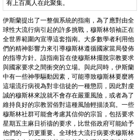
有上百萬人在此聚集。
伊斯蘭提出了一整個系統的指南，為了應對由全
球性大流行病引起的許多挑戰，穆斯林領袖正在
全世界範圍內宣導這套指南。大多數學者利用他
們的精神影響力來引導穆斯林遵循國家當局發佈
的指導方針。該指南旨在使穆斯林擺脫宗教要求
與國家要求之間衝突的立場。與此同時，伊斯蘭
中有一些神學驅動因素，可能導致穆斯林要麼將
這場流行病視為對非信徒的一種懲罰，因此對虔
誠的穆斯林來說就不會存在嚴重風險，或者為了
維持良好的宗教習俗對這種風險輕描淡寫。一些
穆斯林社群可能會考慮其信仰的宗旨，包括要求
星期五主麻日祈禱的要求，比世俗政府可能給予
他們的一切更重要。全球性大流行病要求穆斯林