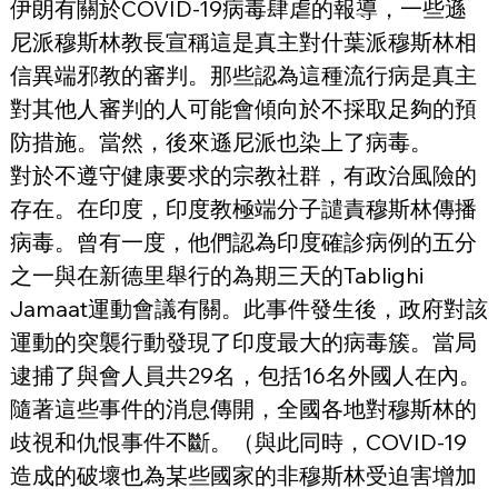
伊朗有關於COVID-19病毒肆虐的報導，一些遜
尼派穆斯林教長宣稱這是真主對什葉派穆斯林相
信異端邪教的審判。那些認為這種流行病是真主
對其他人審判的人可能會傾向於不採取足夠的預
防措施。當然，後來遜尼派也染上了病毒。
對於不遵守健康要求的宗教社群，有政治風險的
存在。在印度，印度教極端分子譴責穆斯林傳播
病毒。曾有一度，他們認為印度確診病例的五分
之一與在新德里舉行的為期三天的Tablighi 
Jamaat運動會議有關。此事件發生後，政府對該
運動的突襲行動發現了印度最大的病毒簇。當局
逮捕了與會人員共29名，包括16名外國人在內。
隨著這些事件的消息傳開，全國各地對穆斯林的
歧視和仇恨事件不斷。（與此同時，COVID-19
造成的破壞也為某些國家的非穆斯林受迫害增加