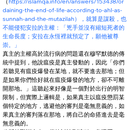
（
https://islamqa.info/en/answers/153438/or
daining-the-end-of-life-according-to-ahl-as-
sunnah-and-the-mutazilah），就算是謀殺，也
不能侵犯安拉的主權：「兇手並沒有縮短死者的
生命長度；安拉在永恆裡就預定了，願他被尊
崇。」
真主的主權高於流行病的問題還在穆罕默德的傳
統中提到，他說瘟疫是真主發動的，因此「你們
若聽見有瘟疫爆發在某地，就不要進去那地；但
是如果你們恰好就在瘟疫爆發的地方，卻不可離
開那地。」這聽起來好像是一個對於出行的明智
限制，但實際上邏輯是，如果真主以瘟疫懲罰某
個特定的地方，逃避他的審判是毫無意義的，如
果真主的審判落在那地，將自己的命搭進去是毫
無意義的。