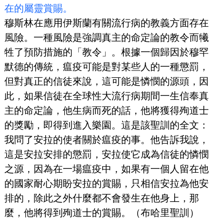
在的屬靈賞賜。
穆斯林在應用伊斯蘭有關流行病的教義方面存在
風險。一種風險是強調真主的命定論的教令而犧
牲了預防措施的「教令」。根據一個歸因於穆罕
默德的傳統，瘟疫可能是對某些人的一種懲罰，
但對真正的信徒來說，這可能是憐憫的源頭，因
此，如果信徒在全球性大流行病期間一生信奉真
主的命定論，他生病而死的話，他將獲得殉道士
的獎勵，即得到進入樂園。這是該聖訓的全文：
我問了安拉的使者關於瘟疫的事。他告訴我說，
這是安拉安排的懲罰，安拉使它成為信徒的憐憫
之源，因為在一場瘟疫中，如果有一個人留在他
的國家耐心期盼安拉的賞賜，只相信安拉為他安
排的，除此之外什麼都不會發生在他身上，那
麼，他將得到殉道士的賞賜。（布哈里聖訓）