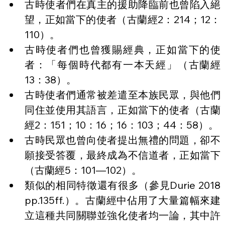
古時使者們在真主的援助降臨前也曾陷入絕
望，正如當下的使者（古蘭經2：214；12：
110）。
古時使者們也曾獲賜經典，正如當下的使
者：「每個時代都有一本天經」（古蘭經
13：38）。
古時使者們通常被差遣至本族民眾，與他們
同住並使用其語言，正如當下的使者（古蘭
經2：151；10：16；16：103；44：58）。
古時民眾也曾向使者提出無禮的問題，卻不
願接受答覆，最終成為不信道者，正如當下
（古蘭經5：101—102）。
類似的相同特徵還有很多（參見Durie 2018 
pp.135ff.）。古蘭經中佔用了大量篇幅來建
立這種共同關聯並強化使者均一論，其中許