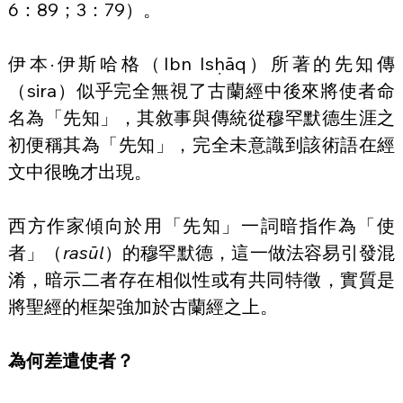
6：89；3：79）。
伊本·伊斯哈格（Ibn Isḥāq）所著的先知傳
（sira）似乎完全無視了古蘭經中後來將使者命
名為「先知」，其敘事與傳統從穆罕默德生涯之
初便稱其為「先知」，完全未意識到該術語在經
文中很晚才出現。
西方作家傾向於用「先知」一詞暗指作為「使
者」（
rasūl
）的穆罕默德，這一做法容易引發混
淆，暗示二者存在相似性或有共同特徵，實質是
將聖經的框架強加於古蘭經之上。
為何差遣使者？