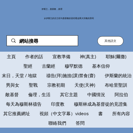
伊斯兰，基督教，真理
从伊斯兰的古兰经与基督教的圣经看这两大宗教的异同
其他語文
主頁
作者的話
宣教準備
神(真主)
耶穌(爾撒)
聖經
古蘭經
穆罕默德
基本信仰
末日，天堂 / 地獄
禱告(拜)施捨(課)禁食(齋)
伊斯蘭的統治
男與女
聖戰
宗教初期
天使(天神)
布哈里聖訓
敵基督
倫理，生活
其它主題
中國情況
阿拉伯
每天為穆斯林禱告
印度教
穆斯林成為基督徒的見證集
其它推薦網址
視頻（中文字幕）videos
書
所有內容
聯絡我們
答問