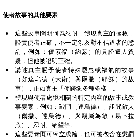
使者故事的其他要素
這些故事闡明何為忍耐，體現真主的拯救，
證實使者正確，不一定涉及對不信道者的懲
罰，例如：優素福（約瑟）的見證遭人質
疑，但他被證明正確。
講述真主賜予使者特殊恩惠或福氣的故事
（如達烏德（大衛）與爾撒（耶穌）的故
事），正如真主「使跡象多種多樣」。
體現與使者處境相關的特定內容的故事或敘
事要素，例如：戰鬥（達烏德）、詛咒敵人
（爾撒、達烏德）、與親屬為敵（易卜拉
欣）、忍耐、絕望等。
這些要素既可獨立成篇，也可被包含在懲罰