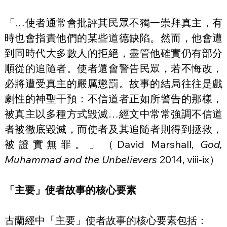
「…使者通常會批評其民眾不獨一崇拜真主，有
時也會指責他們的某些道德缺陷。然而，他會遭
到同時代大多數人的拒絕，盡管他確實仍有部分
順從的追隨者。使者還會警告民眾，若不悔改，
必將遭受真主的嚴厲懲罰。故事的結局往往是戲
劇性的神聖干預：不信道者正如所警告的那樣，
被真主以多種方式毀滅…經文中常常強調不信道
者被徹底毀滅，而使者及其追隨者則得到拯救，
被證實無罪。」（David Marshall, 
God, 
Muhammad and the Unbelievers
 2014, viii-ix）
「主要」使者故事的核心要素
古蘭經中「主要」使者故事的核心要素包括：