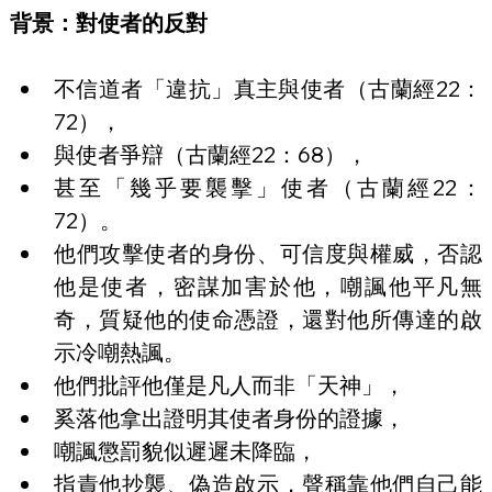
背景：對使者的反對
不信道者「違抗」真主與使者（古蘭經22：
72），
與使者爭辯（古蘭經22：68），
甚至「幾乎要襲擊」使者（古蘭經22：
72）。
他們攻擊使者的身份、可信度與權威，否認
他是使者，密謀加害於他，嘲諷他平凡無
奇，質疑他的使命憑證，還對他所傳達的啟
示冷嘲熱諷。
他們批評他僅是凡人而非「天神」，
奚落他拿出證明其使者身份的證據，
嘲諷懲罰貌似遲遲未降臨，
指責他抄襲、偽造啟示，聲稱靠他們自己能