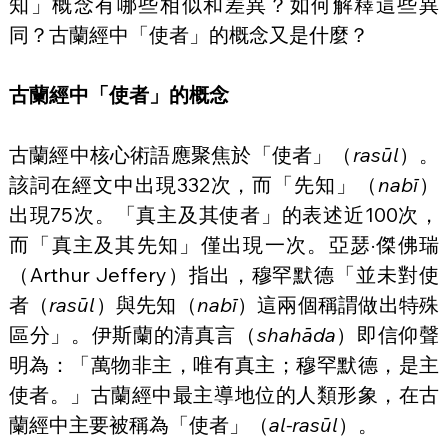
知」概念有哪些相似和差異？如何解釋這些異
同？古蘭經中「使者」的概念又是什麼？
古蘭經中「使者」的概念
古蘭經中核心術語應聚焦於「使者」（
rasūl
）。
該詞在經文中出現332次，而「先知」（
nabī
）
出現75次。「真主及其使者」的表述近100次，
而「真主及其先知」僅出現一次。亞瑟·傑佛瑞
（Arthur Jeffery）指出，穆罕默德「並未對使
者（
rasūl
）與先知（
nabī
）這兩個稱謂做出特殊
區分」。伊斯蘭的清真言（
shahāda
）即信仰聲
明為：「萬物非主，唯有真主；穆罕默德，是主
使者。」古蘭經中最主導地位的人類形象，在古
蘭經中主要被稱為「使者」（
al-rasūl
）。