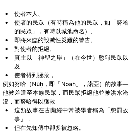
使者本人、
使者的民眾（有時稱為他的民眾，如「努哈
的民眾」，有時以城池命名）、
即將來臨的毀滅性災難的警告、
對使者的拒絕、
真主以「神聖之舉」（在今世）懲罰民眾以
及
使者得到拯救，
例如努哈（Nūḥ，即「Noah」，諾亞）的故事—
他被差遣至本族民眾，而民眾拒絕他並被洪水淹
沒，而努哈得以獲救。
這類故事在古蘭經中常被學者稱為「懲罰故
事」，
但在先知傳中卻多被忽略。