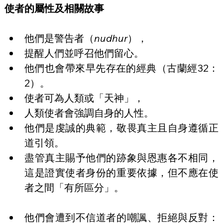
使者的屬性及相關故事
他們是警告者（
nudhur
），
提醒人們並呼召他們留心。
他們也會帶來早先存在的經典（古蘭經32：
2）。
使者可為人類或「天神」，
人類使者會強調自身的人性。
他們是虔誠的典範，敬畏真主且自身遵循正
道引領。
盡管真主賜予他們的跡象與恩惠各不相同，
這是證實使者身份的重要依據，但不應在使
者之間「有所區分」。
他們會遭到不信道者的嘲諷、拒絕與反對：