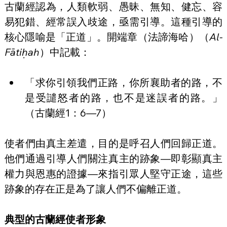
古蘭經認為，人類軟弱、愚昧、無知、健忘、容
易犯錯、經常誤入歧途，亟需引導。這種引導的
核心隱喻是「正道」。開端章（法諦海哈）（
Al-
Fātiḥah
）中記載：
「求你引領我們正路，你所襄助者的路，不
是受譴怒者的路，也不是迷誤者的路。」
（古蘭經1：6—7）
使者們由真主差遣，目的是呼召人們回歸正道。
他們通過引導人們關注真主的跡象—即彰顯真主
權力與恩惠的證據—來指引眾人堅守正途，這些
跡象的存在正是為了讓人們不偏離正道。
典型的古蘭經使者形象