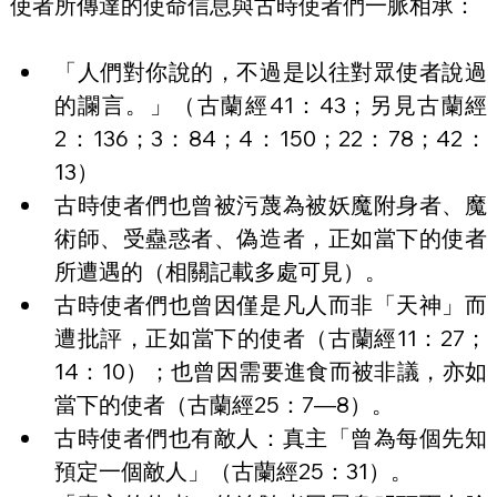
使者所傳達的使命信息與古時使者們一脈相承：
「人們對你說的，不過是以往對眾使者說過
的讕言。」（古蘭經41：43；另見古蘭經
2：136；3：84；4：150；22：78；42：
13）
古時使者們也曾被污蔑為被妖魔附身者、魔
術師、受蠱惑者、偽造者，正如當下的使者
所遭遇的（相關記載多處可見）。
古時使者們也曾因僅是凡人而非「天神」而
遭批評，正如當下的使者（古蘭經11：27；
14：10）；也曾因需要進食而被非議，亦如
當下的使者（古蘭經25：7—8）。
古時使者們也有敵人：真主「曾為每個先知
預定一個敵人」（古蘭經25：31）。