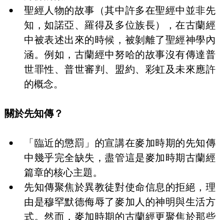
聖經人物的故事（其中許多在聖經中並非先
知，如諾亞、羅得及多位族長），在古蘭經
中被表述出來的時候，被剝離了聖經神學內
涵。例如，古蘭經中努哈的故事沒有傳達普
世罪性、普世審判、盟約、彩虹及未來應許
的概念。
關於先知傳？
「臨近的懲罰」的宣講在麥加時期的先知傳
中幾乎完全缺失，盡管這是麥加時期古蘭經
篇章的核心主題。
先知傳聚焦於異教徒對使命信息的拒絕，理
由是穆罕默德侮辱了麥加人的神明與生活方
式。然而，麥加時期的古蘭經更聚焦於那些