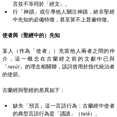
言並不等同於「經文」。
行「神蹟」或引導他人關注神蹟，絕非聖經
中先知的必備特徵，甚至算不上普遍特徵。
使者與（聖經中的）先知
某人（作為「使者」）充當他人兩者之間的仲
介，這一概念在古蘭經之前的文獻中已與
「
rasūl
」的理念相關聯，該詞曾用於指代統治者
的使節。
古蘭經與聖經的差異如下：
缺失「預言」這一言語行為：古蘭經中使者
的典型言語行為是「誦讀」（
talā
）。