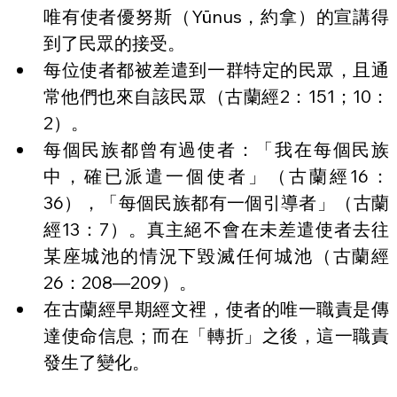
唯有使者優努斯（Yūnus，約拿）的宣講得
到了民眾的接受。
每位使者都被差遣到一群特定的民眾，且通
常他們也來自該民眾（古蘭經2：151；10：
2）。
每個民族都曾有過使者：「我在每個民族
中，確已派遣一個使者」（古蘭經16：
36），「每個民族都有一個引導者」（古蘭
經13：7）。真主絕不會在未差遣使者去往
某座城池的情況下毀滅任何城池（古蘭經
26：208—209）。
在古蘭經早期經文裡，使者的唯一職責是傳
達使命信息；而在「轉折」之後，這一職責
發生了變化。