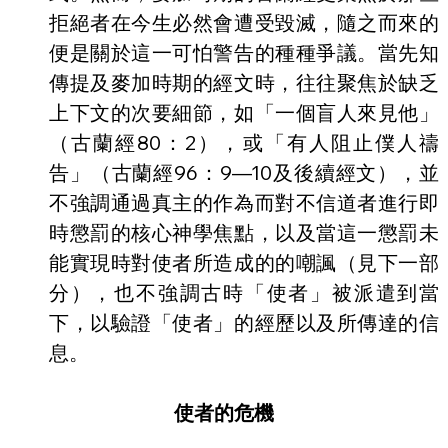
拒絕者在今生必然會遭受毀滅，隨之而來的
便是關於這一可怕警告的種種爭議。當先知
傳提及麥加時期的經文時，往往聚焦於缺乏
上下文的次要細節，如「一個盲人來見他」
（古蘭經80：2），或「有人阻止僕人禱
告」（古蘭經96：9—10及後續經文），並
不強調通過真主的作為而對不信道者進行即
時懲罰的核心神學焦點，以及當這一懲罰未
能實現時對使者所造成的的嘲諷（見下一部
分），也不強調古時「使者」被派遣到當
下，以驗證「使者」的經歷以及所傳達的信
息。
使者的危機