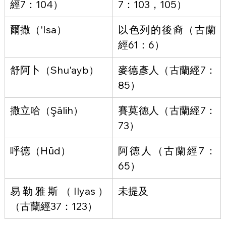
經7：104）
7：103，105）
爾撒（'Isa）
以色列的後裔（古蘭
經61：6）
舒阿卜（Shu'ayb）
麥德彥人（古蘭經7：
85）
撒立哈（Şālih）
賽莫德人（古蘭經7：
73）
呼德（Hūd）
阿德人（古蘭經7：
65）
易勒雅斯（Ilyas）
未提及
（古蘭經37：123）