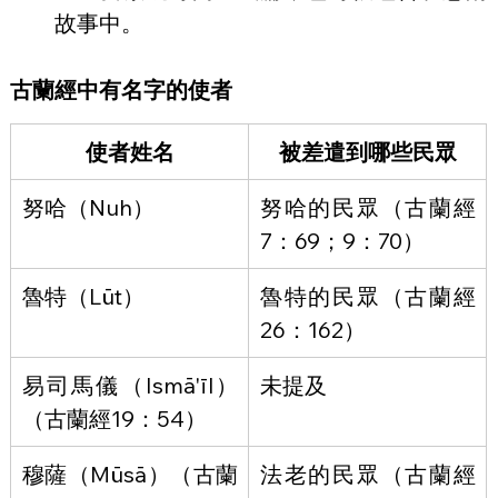
故事中。
古蘭經中有名字的使者
使者姓名
被差遣到哪些民眾
努哈（Nuh）
努哈的民眾（古蘭經
7：69；9：70）
魯特（Lūt）
魯特的民眾（古蘭經
26：162）
易司馬儀（Ismā'īl）
未提及
（古蘭經19：54）
穆薩（Mūsā）（古蘭
法老的民眾（古蘭經