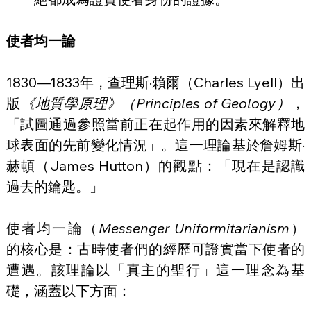
使者均一論
1830—1833年，查理斯·賴爾（Charles Lyell）出
版
《地質學原理》（Principles of Geology）
，
「試圖通過參照當前正在起作用的因素來解釋地
球表面的先前變化情況」。這一理論基於詹姆斯·
赫頓（James Hutton）的觀點：「現在是認識
過去的鑰匙。」
使者均一論（
Messenger Uniformitarianism
）
的核心是：古時使者們的經歷可證實當下使者的
遭遇。該理論以「真主的聖行」這一理念為基
礎，涵蓋以下方面：