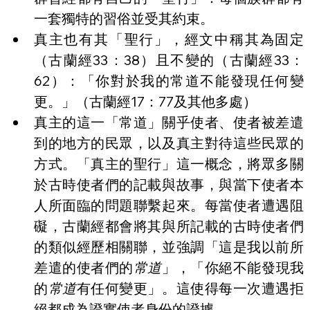
一套獨特的習俗並受其約束。
真主也有其「聖行」，經文中稱其為固定
（古蘭經33：38）且不變的（古蘭經33：
62）：「你對於我的常道不能發現任何變
更。」（古蘭經17：77及其他多處）
真主的這一「常道」關乎使者、使者被差遣
到的地方的民眾，以及真主對待這些民眾的
方式。「真主的聖行」這一概念，將眾多關
於古時使者們的記載與故事，與當下使者本
人所面臨的問題聯繫起來。每當使者遭遇阻
礙，古蘭經都會將其與所記載的古時使者們
的類似經歷相關聯，並強調「這是我以前所
差遣的使者們的
常道
」，「你絕不能發現我
的
常道
有任何變更」。這使得每一次遭遇拒
絕都成為證實使者身份的證據。