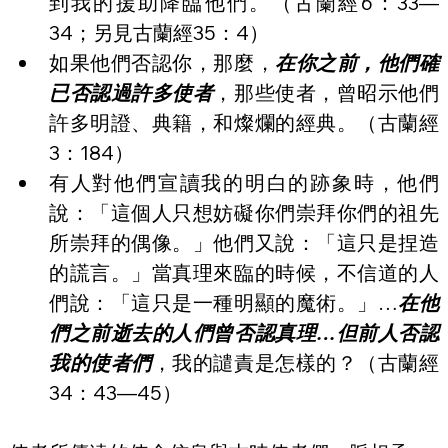
到我的援助降臨他們。（古蘭經6：33—
34；另見古蘭經35：4）
如果他們否認你，那麼，
在你之前，他們確
已否認過許多使者
，那些使者，曾昭示他們
許多明證、典籍，和燦爛的經典。（古蘭經
3：184）
有人對他們宣讀我的明白的跡象時，他們
說：「這個人只想妨礙你們崇拜你們的祖先
所崇拜的偶像。」他們又說：「這只是捏造
的謊言。」當真理來臨的時候，不信道的人
們說：「這只是一種明顯的魔術。」…
在他
們之前逝去的人們曾否認真理…但前人否認
我的使者們
，我的譴責是怎樣的？（古蘭經
34：43—45）