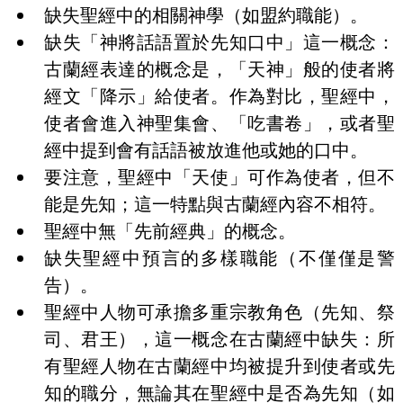
缺失聖經中的相關神學（如盟約職能）。
缺失「神將話語置於先知口中」這一概念：
古蘭經表達的概念是，「天神」般的使者將
經文「降示」給使者。作為對比，聖經中，
使者會進入神聖集會、「吃書卷」，或者聖
經中提到會有話語被放進他或她的口中。
要注意，聖經中「天使」可作為使者，但不
能是先知；這一特點與古蘭經內容不相符。
聖經中無「先前經典」的概念。
缺失聖經中預言的多樣職能（不僅僅是警
告）。
聖經中人物可承擔多重宗教角色（先知、祭
司、君王），這一概念在古蘭經中缺失：所
有聖經人物在古蘭經中均被提升到使者或先
知的職分，無論其在聖經中是否為先知（如