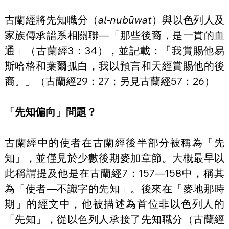
古蘭經將先知職分（
al-nubūwat
）與以色列人及
家族傳承譜系相關聯—「那些後裔，是一貫的血
通」（古蘭經3：34），並記載：「我賞賜他易
斯哈格和葉爾孤白，我以預言和天經賞賜他的後
裔。」（古蘭經29：27；另見古蘭經57：26）
「先知偏向」問題？
古蘭經中的使者在古蘭經後半部分被稱為「先
知」，並僅見於少數後期麥加章節。大概最早以
此稱謂提及他是在古蘭經7：157—158中，稱其
為「使者—不識字的先知」。後來在「麥地那時
期」的經文中，他被描述為首位非以色列人的
「先知」，從以色列人承接了先知職分（古蘭經