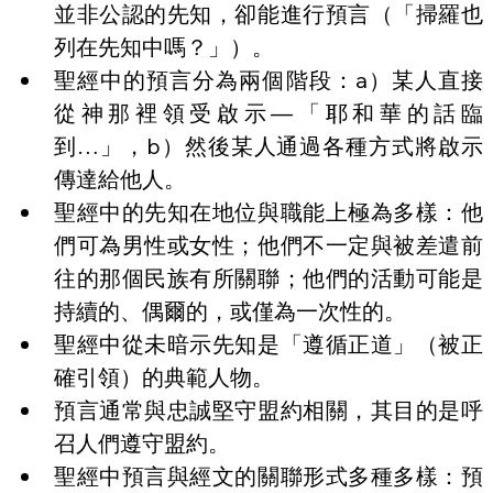
並非公認的先知，卻能進行預言（「掃羅也
列在先知中嗎？」）。
聖經中的預言分為兩個階段：a）某人直接
從神那裡領受啟示—「耶和華的話臨
到…」，b）然後某人通過各種方式將啟示
傳達給他人。
聖經中的先知在地位與職能上極為多樣：他
們可為男性或女性；他們不一定與被差遣前
往的那個民族有所關聯；他們的活動可能是
持續的、偶爾的，或僅為一次性的。
聖經中從未暗示先知是「遵循正道」（被正
確引領）的典範人物。
預言通常與忠誠堅守盟約相關，其目的是呼
召人們遵守盟約。
聖經中預言與經文的關聯形式多種多樣：預