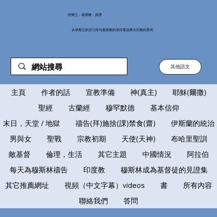
伊斯兰，基督教，真理
从伊斯兰的古兰经与基督教的圣经看这两大宗教的异同
其他語文
主頁
作者的話
宣教準備
神(真主)
耶穌(爾撒)
聖經
古蘭經
穆罕默德
基本信仰
末日，天堂 / 地獄
禱告(拜)施捨(課)禁食(齋)
伊斯蘭的統治
男與女
聖戰
宗教初期
天使(天神)
布哈里聖訓
敵基督
倫理，生活
其它主題
中國情況
阿拉伯
每天為穆斯林禱告
印度教
穆斯林成為基督徒的見證集
其它推薦網址
視頻（中文字幕）videos
書
所有內容
聯絡我們
答問