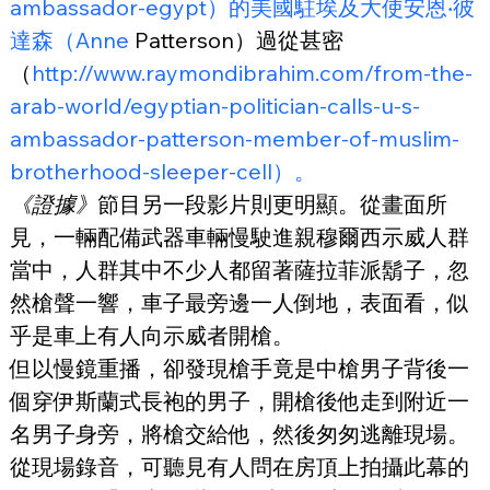
ambassador-egypt）的美國駐埃及大使安恩‧彼
達森（Anne
 Patterson）過從甚密
（
http://www.raymondibrahim.com/from-the-
arab-world/egyptian-politician-calls-u-s-
ambassador-patterson-member-of-muslim-
brotherhood-sleeper-cell）。
《證據》
節目另一段影片則更明顯。從畫面所
見，一輛配備武器車輛慢駛進親穆爾西示威人群
當中，人群其中不少人都留著薩拉菲派鬍子，忽
然槍聲一響，車子最旁邊一人倒地，表面看，似
乎是車上有人向示威者開槍。
但以慢鏡重播，卻發現槍手竟是中槍男子背後一
個穿伊斯蘭式長袍的男子，開槍後他走到附近一
名男子身旁，將槍交給他，然後匆匆逃離現場。
從現場錄音，可聽見有人問在房頂上拍攝此幕的