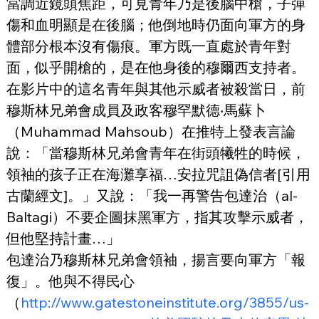
當調近鏡頭焦距，可見青年乃是後腦中槍，子彈
傷和血明顯是在後腦；他倒地時仍面向軍方的身
體部分根本沒有傷痕。軍方既一直處於青年對
面，似乎開槍的，是在他身後的穆爾西支持者。
在影片中的這名青年與其他示威者被殺當日，前
穆斯林兄弟會成員及政客穆罕默德‧馬蘇卜
（Muhammad Mahsoub）在推特上發表言論
說：「當穆斯林兄弟會青年在街頭犧牲的時候，
領袖的孩子正在海灘享福…安拉咒詛偽信者[引用
古蘭經文]。」又說：「我一再警告包達治（al-
Baltagi）不要企圖抹黑軍方，指其攻擊示威者，
但他堅持計畫…」
包達治乃穆斯林兄弟會領袖，揚言要向軍方「報
復」。他與不得民心
（
http://www.gatestoneinstitute.org/3855/us-