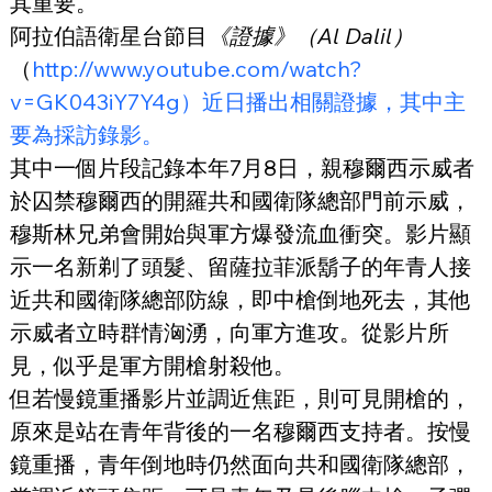
其重要。
阿拉伯語衛星台節目
《證據》（Al Dalil）
（
http://www.youtube.com/watch?
v=GK043iY7Y4g）近日播出相關證據，其中主
要為採訪錄影。
其中一個片段記錄本年7月8日，親穆爾西示威者
於囚禁穆爾西的開羅共和國衛隊總部門前示威，
穆斯林兄弟會開始與軍方爆發流血衝突。影片顯
示一名新剃了頭髮、留薩拉菲派鬍子的年青人接
近共和國衛隊總部防線，即中槍倒地死去，其他
示威者立時群情洶湧，向軍方進攻。從影片所
見，似乎是軍方開槍射殺他。
但若慢鏡重播影片並調近焦距，則可見開槍的，
原來是站在青年背後的一名穆爾西支持者。按慢
鏡重播，青年倒地時仍然面向共和國衛隊總部，