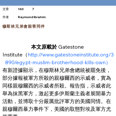
文章
160
7
​作者
Raymond Ibrahim
穆斯林兄弟會殺害同伴
本文原載於 
Gatestone 
Institute（
http://www.gatestoneinstitute.org/3
890/egypt-muslim-brotherhood-kills-own）
有新證據顯示，在穆斯林兄弟會總統被罷免後，
部分據報被軍方所殺的親穆爾西的示威者，實為
同樣親穆爾西的示威者所殺。報告指，示威者此
舉為抹黑軍方，激起更多伊斯蘭主義者展開暴力
活動，並博取十分嚴厲批評軍方的美國同情。在
親穆爾西暴力事件下，美國的取態對埃及軍方尤