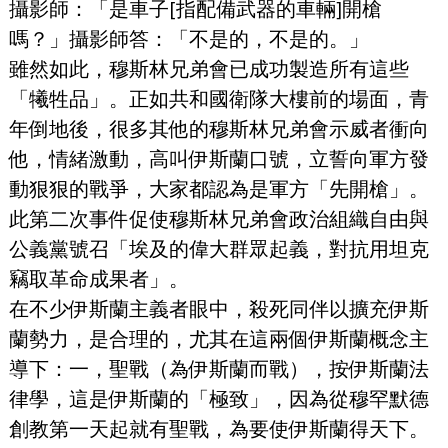
攝影師：「是車子[指配備武器的車輛]開槍
嗎？」攝影師答：「不是的，不是的。」
雖然如此，穆斯林兄弟會已成功製造所有這些
「犧牲品」。正如共和國衛隊大樓前的場面，青
年倒地後，很多其他的穆斯林兄弟會示威者衝向
他，情緒激動，高叫伊斯蘭口號，立誓向軍方發
動狠狠的戰爭，大家都認為是軍方「先開槍」。
此第二次事件促使穆斯林兄弟會政治組織自由與
公義黨號召「埃及的偉大群眾起義，對抗用坦克
竊取革命成果者」。
在不少伊斯蘭主義者眼中，殺死同伴以擴充伊斯
蘭勢力，是合理的，尤其在這兩個伊斯蘭概念主
導下：一，聖戰（為伊斯蘭而戰），按伊斯蘭法
律學，這是伊斯蘭的「極致」，因為從穆罕默德
創教第一天起就有聖戰，為要使伊斯蘭得天下。