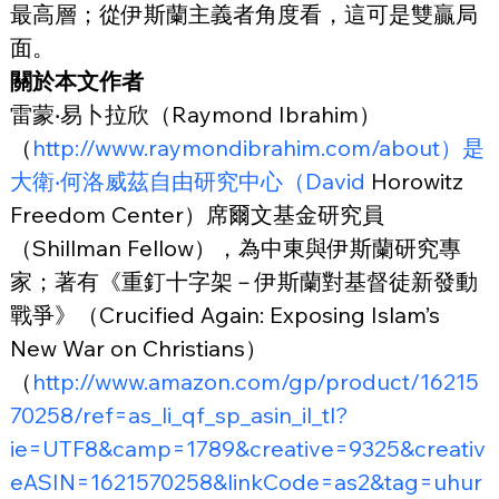
最高層；從伊斯蘭主義者角度看，這可是雙贏局
面。
關於本文作者
雷蒙‧易卜拉欣（Raymond Ibrahim）
（
http://www.raymondibrahim.com/about）是
大衛‧何洛威茲自由研究中心（David
 Horowitz 
Freedom Center）席爾文基金研究員
（Shillman Fellow），為中東與伊斯蘭研究專
家；著有《重釘十字架－伊斯蘭對基督徒新發動
戰爭》（Crucified Again: Exposing Islam’s 
New War on Christians）
（
http://www.amazon.com/gp/product/16215
70258/ref=as_li_qf_sp_asin_il_tl?
ie=UTF8&camp=1789&creative=9325&creativ
eASIN=1621570258&linkCode=as2&tag=uhur