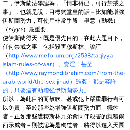
二，伊斯蘭法學認為，「情非得已，可行禁戒之
事」，也就是說，目標夠堂皇的話－比如能增強
伊斯蘭勢力，可使用非常手段；舉意（動機）
（
niyya
）最重要。
使伊斯蘭得天下既是優先目的，在此大題目下，
任何禁戒之事－包括殺害穆斯林、說謊
（
http://www.meforum.org/2538/taqiyya-
islam-rules-of-war）、賣淫，甚至
（http://www.raymondibrahim.com/from-the-
arab-world/the-sex-jihad）雞姦－都是容許
的，只要這有助增強伊斯蘭勢力。
所以，為此目的而鼓吹、甚或犯上嚴重罪行者可
以免責，至於那些為增強伊斯蘭勢力而「犧牲」
者－正如那些遭穆斯林兄弟會同伴殺害的親穆爾
西示威者－則被認為是殉道者，將得以進入天園