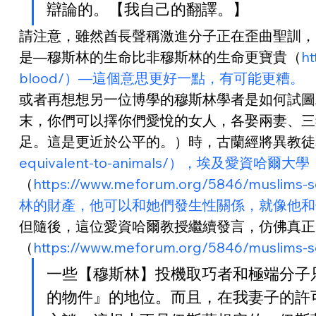
辯論的。【我自己的翻譯。】
請注意，雖然酋長聲稱激進分子正在歪曲聖訓，
是—穆斯林的生命比非穆斯林的生命更寶貴（
ht
blood/）—這個意思更好一點，有可能更糟。
或者再想想另一位博學的穆斯林學者是如何試圖
末，你們可以擇你們愛悅的女人，各娶兩妻、三
足。這是更近於公平的。）時，古蘭經將異教徒
equivalent-to-animals/），埃及愛資哈爾大學
（
https://www.meforum.org/584
林的財產，他可以和她們發生性關係，就像他和
但隨後，這位愛資哈爾教授繼續發言，仿佛真正
（
https://www.meforum.org/5846/muslims-
一些【穆斯林】投機取巧者和極端分子
的物件』的地位。而且，在我妻子的許