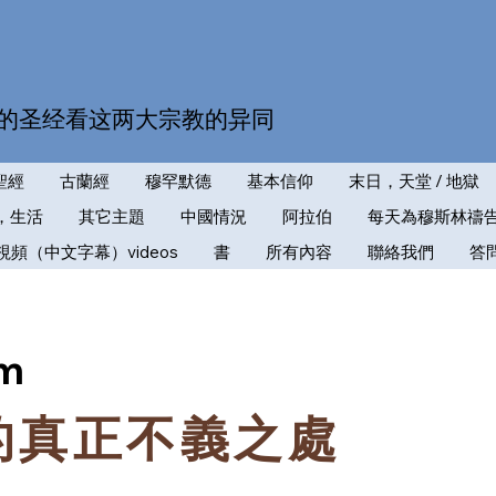
的圣经看这两大宗教的异同
聖經
古蘭經
穆罕默德
基本信仰
末日，天堂 / 地獄
，生活
其它主題
中國情況
阿拉伯
每天為穆斯林禱
視頻（中文字幕）videos
書
所有內容
聯絡我們
答
im
的真正不義之處