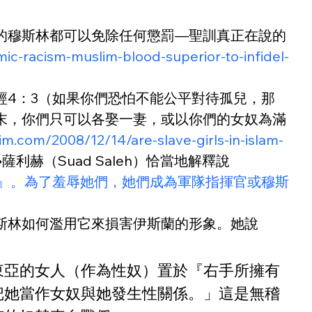
的穆斯林都可以免除任何懲罰—聖訓真正在說的
ic-racism-muslim-blood-superior-to-infidel-
4：3（如果你們恐怕不能公平對待孤兒，那
末，你們只可以各娶一妻，或以你們的女奴為滿
m.com/2008/12/14/are-slave-girls-in-islam-
德•薩利赫（Suad Saleh）恰當地解釋說
那些你所擁有的人』。為了羞辱她們，她們成為軍隊指揮官或穆斯
斯林如何濫用它來損害伊斯蘭的形象。她說
東亞的女人（作為性奴）置於『右手所擁有
把她當作女奴與她發生性關係。」這是無稽