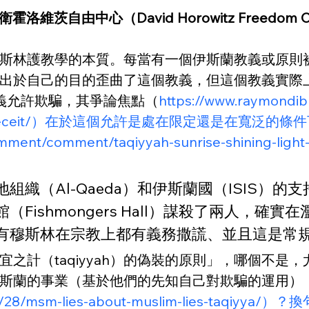
洛維茨自由中心（David Horowitz Freedom C
斯林護教學的本質。每當有一個伊斯蘭教義或原則
出於自己的目的歪曲了這個教義，但這個教義實際
教義允許欺騙，其爭論焦點（
https://www.raymondib
g-islamic-deceit/）在於這個允許是處在限定還是在寬
omment/comment/taqiyyah-sunrise-shining-lig
（Al-Qaeda）和伊斯蘭國（ISIS）的支持
shmongers Hall）謀殺了兩人，確實在
有穆斯林在宗教上都有義務撒謊、並且這是常
之計（taqiyyah）的偽裝的原則」，哪個不是
斯蘭的事業（基於他們的先知自己對欺騙的運用）
015/09/28/msm-lies-about-muslim-lies