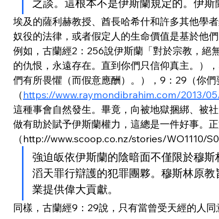
之談。這根本不是伊斯蘭規定的。伊斯
埃及的薩利赫教授、酋長哈希什和許多其他學者
奴役的法律，或者假定人的生命價值是基於他們
例如，古蘭經2：256說伊斯蘭「對於宗教，
的仇恨，永遠存在。直到你們只信仰真主。），
們有所畏懼（而假意應酬）。），9：29（你
（
https://www.raymondibrahim.com/2013/05/
這種事會自然發生。畢竟，向被地獄捆綁、被社
做有助於賦予伊斯蘭權力，這總是一件好事。正
（http://www.scoop.co.nz/stories/WO1110/
強迫皈依伊斯蘭的陰暗面不僅限於穆斯
滔天罪行辯護的犯罪團夥。穆斯林原教
業提供偉大貢獻。
同樣，古蘭經9：29說，只有當曾受天經的人同意