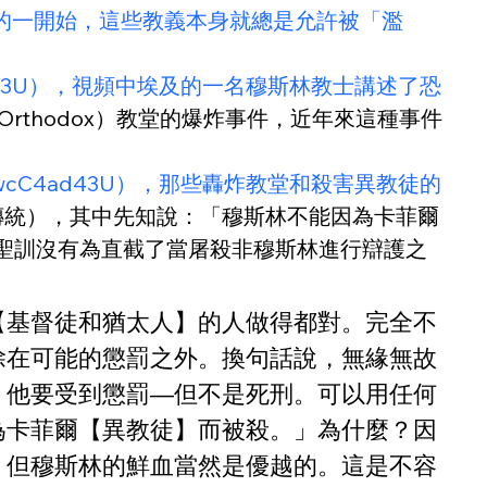
的一開始，這些教義本身就總是允許被「濫
E0wcC4ad43U），視頻中埃及的一名穆斯林教士講述了恐
 Orthodox）教堂的爆炸事件，近年來這種事件
ch?v=E0wcC4ad43U），那些轟炸教堂和殺害異教徒的
宗傳統），其中先知說：「穆斯林不能因為卡菲爾
個聖訓沒有為直截了當屠殺非穆斯林進行辯護之
【基督徒和猶太人】的人做得都對。完全不
除在可能的懲罰之外。換句話說，無緣無故
？他要受到懲罰—但不是死刑。可以用任何
為卡菲爾【異教徒】而被殺。」為什麼？因
，但穆斯林的鮮血當然是優越的。這是不容