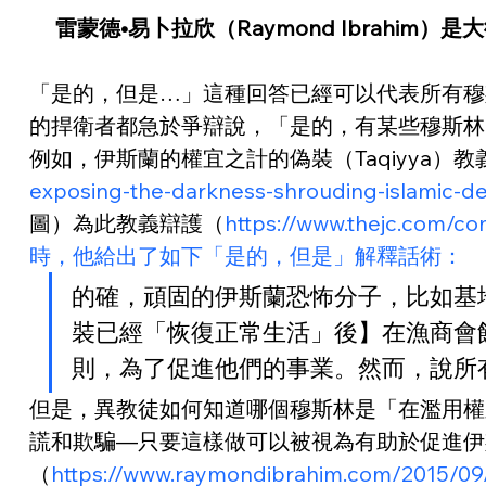
雷蒙德•易卜拉欣（Raymond Ibrahim）是大衛霍
「是的，但是…」這種回答已經可以代表所有穆
的捍衛者都急於爭辯說，「是的，有某些穆斯林
例如，伊斯蘭的權宜之計的偽裝（Taqiyya）
exposing-the-darkness-shroudin
圖）為此教義辯護（
https://www.thejc.com/c
時，他給出了如下「是的，但是」解釋話術：
的確，頑固的伊斯蘭恐怖分子，比如基地組織
裝已經「恢復正常生活」後】在漁商會館（Fi
則，為了促進他們的事業。然而，說所
但是，異教徒如何知道哪個穆斯林是「在濫用權宜
謊和欺騙—只要這樣做可以被視為有助於促進伊
（
https://www.raymondibrahim.com/2