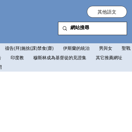
其他語文
禱告(拜)施捨(課)禁食(齋)
伊斯蘭的統治
男與女
聖戰
告
印度教
穆斯林成為基督徒的見證集
其它推薦網址
問