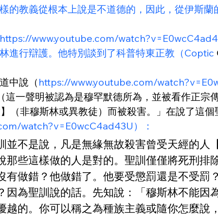
樣的教義從根本上說是不道德的，因此，從伊斯蘭
https://www.youtube.com/watch?v=
進行辯護。他特別談到了科普特東正教（Coptic
的佈道中說（
https://www.youtube.com/wat
ith）（這一聲明被認為是穆罕默德所為，並被看作正
慢意】（非穆斯林或異教徒）而被殺害。」在說了這
be.com/watch?v=E0wcC4ad43U）：
訓並不是說，凡是無緣無故殺害曾受天經的人
說那些這樣做的人是對的。聖訓僅僅將死刑排
沒有做錯？他做錯了。他要受懲罰還是不受罰
？因為聖訓說的話。先知說：「穆斯林不能因
優越的。你可以稱之為種族主義或隨你怎麼說