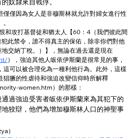
有的奴隸來自戰俘。
些僅僅因為女人是非穆斯林就允許對婦女進行性
」。
恨和攻打基督徒和猶太人【60：4（我們彼此間
誰犯此禁令，誰不得真主的保佑，除非你們對他
矩地交納丁稅。）】，無論在過去還是現在
nt/
），強迫其他人皈依伊斯蘭是很常見的事，
，這可以被合理化為一種利他行為。此外，這樣
性猖獗的性虐待和強迫改變信仰時所解釋
us-minority-women.htm）的那樣：
後通過強迫受害者皈依伊斯蘭來為其犯下的
理地狡辯，他們為增加穆斯林人口的神聖事
ya）