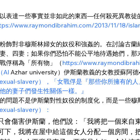
以表達一些事實並非如此的東西—任何殺死異教徒
tps://www.raymondibrahim.com/2013/11/18/islam
粉飾對非穆斯林婦女的奴役和強姦的。在討論古蘭經
妻、四妻；如果你們恐怕不能公平地待遇她們，那
戰俘稱為「所有物」（
https://www.raymondibrahi
（Al
 Azhar university）伊斯蘭教義的女教授蘇阿
6/muslims-sexual-slavery），「女戰俘是『
他的妻子們發生性關係一樣。』
的問題不是伊斯蘭對性奴役的制度化，而是一些穆
sexual-slavery）：
只會傷害伊斯蘭，他們說：「我將把一個來自
可下，我將在屋中給這個女人分配一個房間，