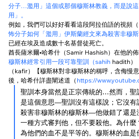
分子…濫用」這個或那個穆斯林教義，而是說這
用」。
例如，我們可以好好看看這段阿拉伯語的視頻（
怖分子如何「濫用」伊斯蘭經文來為殺害非穆斯林
已經在埃及造成數十名基督徒死亡。
酋長薩米爾•哈希什（Samir Hashish）在他
穆斯林經常引用一段可靠聖訓（sahih
 had
（kafir）【穆斯林對非穆斯林的稱呼，含侮
後，哈希什詳盡闡述道（
https://www.youtu
聖訓本身當然是正宗傳統的…然而，聖
是這個意思—聖訓沒有這樣說；它沒有
殺害非穆斯林的穆斯林—他做錯了還是
一種方式審判他，但不要殺他。為什麼
為他們的血不是平等的。穆斯林的血是