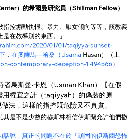
enter）的希爾曼研究員（Shillman Fellow）
被指控煽動仇恨、暴力、厭女傾向等等，該教義
上是在教導別的東西。」
rahim.com/2020/01/01/taqiyya-sunset-
泛的條件下，在奧薩馬—哈桑（Usama
 Hasan）（上
ht-on-contemporary-deception-1.494566）
者烏斯曼•卡恩（Usman Khan）【在假
濫用權宜之計（taqiyyah）的偽裝的原
規做法，這樣的指控既危險又不真實。
，尤其是不是少數的穆斯林相信伊斯蘭允許他們撒
-taqiyya/）？換句話說，真正的問題不在於「頑固的伊斯蘭恐怖