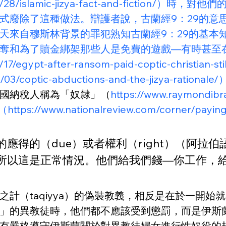
015/05/28/islamic-jizya-fact-and-fi
式廢除了這種做法。辯護者說，古蘭經9：29的意
天來自穆斯林背景的罪犯熟知古蘭經9：29的基本
奪和為了贖金綁架那些人是免費的遊戲—有時甚至
05/17/egypt-after-ransom-paid-coptic-chr
03/coptic-abductions-and-the-jizya-rationale
國納稅人稱為「奴隸」（
https://www.raymondibr
https://www.nationalreview.com/corner/paying-j
應得的（due）或者權利（right）（阿拉伯
這是正常情況。他們給我們錢—你工作，給我們錢
計（taqiyya）的偽裝教義，相反是在於一開
」的異教徒時，他們都不應該受到懲罰，而是伊斯
有嚴格遵守伊斯蘭關於對異教徒婦女進行性奴役的