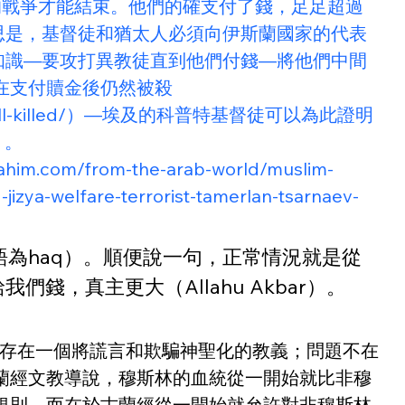
ction/）時，對他們的戰爭才能結束。他們的確支付了錢，足足超過
思是，基督徒和猶太人必須向伊斯蘭國家的代表
知識—要攻打異教徒直到他們付錢—將他們中間
在支付贖金後仍然被殺
istian-still-killed/）—埃及的科普特基督徒可以為此證明
/）。
ahim.com/from-the-arab-world/muslim-
izya-welfare-terrorist-tamerlan-tsarnaev-
語為haq）。順便說一句，正常情況就是從
，真主更大（Allahu Akbar）。
始就存在一個將謊言和欺騙神聖化的教義；問題不在
蘭經文教導說，穆斯林的血統從一開始就比非穆
規則，而在於古蘭經從一開始就允許對非穆斯林