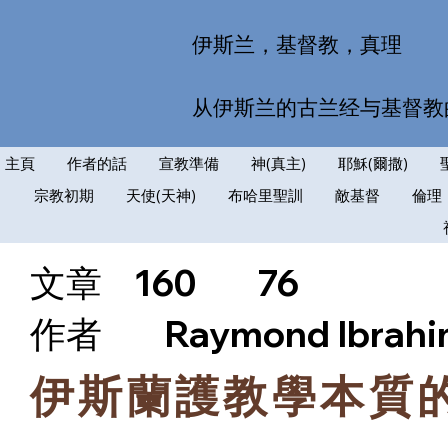
伊斯兰，基督教，真理
从伊斯兰的古兰经与基督教
主頁
作者的話
宣教準備
神(真主)
耶穌(爾撒)
宗教初期
天使(天神)
布哈里聖訓
敵基督
倫理
文章
160
76
​作者
Raymond Ibrah
伊斯蘭護教學本質