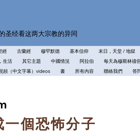
的圣经看这两大宗教的异同
聖經
古蘭經
穆罕默德
基本信仰
末日，天堂 / 地獄
，生活
其它主題
中國情況
阿拉伯
每天為穆斯林禱
視頻（中文字幕）videos
書
所有內容
聯絡我們
答
im
成一個恐怖分子