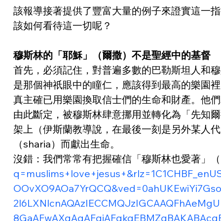
該報導接著提供了豐富大量的例子來證實這一指
該如何看待這一切呢？
穆斯林的「耶穌」（爾撒）不是聖經中的基督
首先，必須記住，對普遍多數的巴勒斯坦人和穆
是那個神祇眼中的瞳仁，應該得到最高的樂園裡
真主確已用樂園換取信士們的生命和財產。他們
由此斷定，被穆斯林肆意挪用並轉化為「先知爾撒」
架上（伊斯蘭教導說，在最後一刻是另外某人代
（sharia）而獻出生命。
沒錯：我們常常有把握確信「穆斯林也愛著」（
q=muslims+love+jesus+&rlz=1C1CHBF_enU
OOvXO9AOa7YrQCQ&ved=0ahUKEwiYi7Gso5
2l6LXNlcnAQAzIECCMQJzIGCAAQFhAeMg
8GaAFwAXgAgAFgiAFgkgEBMZgBAKAB