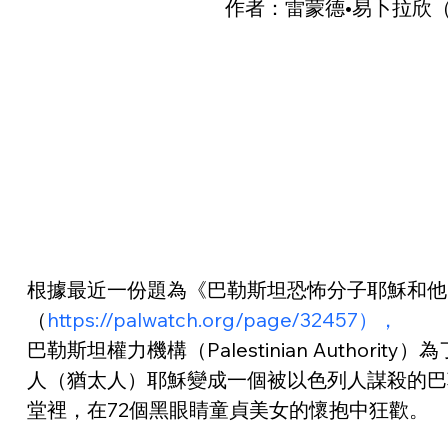
作者：雷蒙德•易卜拉欣（RA
根據最近一份題為《巴勒斯坦恐怖分子耶穌和他的72個黑眼睛童貞美女
（
https://palwatch.org/page/32457），
巴勒斯坦權力機構（Palestinian Aut
人（猶太人）耶穌變成一個被以色列人謀殺的巴
堂裡，在72個黑眼睛童貞美女的懷抱中狂歡。