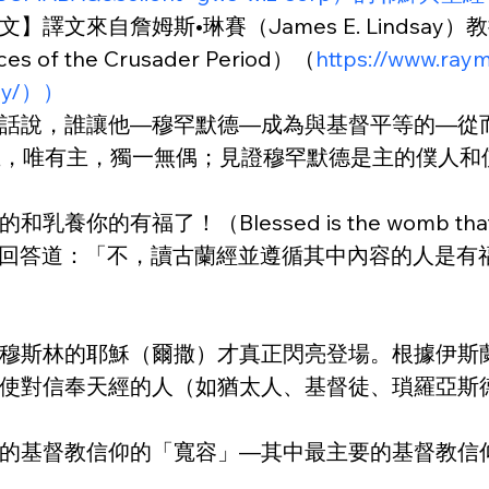
自詹姆斯•琳賽（James E. Lindsay）教授和
 the Crusader Period）（
https://www.ray
ogy/））
話說，誰讓他—穆罕默德—成為與基督平等的—從
非主，唯有主，獨一無偶；見證穆罕默德是主的僕人
Blessed is the womb that bore you 
的耶穌回答道：「不，讀古蘭經並遵循其中內容的人是有
穆斯林的耶穌（爾撒）才真正閃亮登場。根據伊斯
信奉天經的人（如猶太人、基督徒、瑣羅亞斯德教徒（
的基督教信仰的「寬容」—其中最主要的基督教信