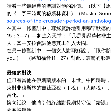
請看一些最經典的聖訓對他的評價。（以下【原文】譯文來
的《十字軍時期的穆斯林資料》（Muslim Sources of
sources-of-the-crusader-period-an-anthol
在其中一條聖訓中，耶穌贊許地引用穆罕默德的
15：3—7）—將進入天堂：「凡是見證萬物
人，真主安拉會讓他憑其工作入天園。」
在另一條聖訓中，一個女人對耶穌說，「懷你胎的和乳養你的有福了！（
you.）」（路加福音11：27）對此，震驚
最後的對決
但只有當他在伊斯蘭版本的「末世」中回歸時，
束對非穆斯林的吉茲亞稅（丁稅）（人頭稅），使對
當化。」
換句話說，他將引領終結對長期持守但「錯誤」
死並被復活。