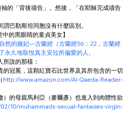
蘭領袖的「背後禱告」。然後，「在耶穌完成禱告
」
所謂巴勒斯坦同胞沒有什麼區別。
天堂中的黑眼睛的童貞美女】
rwomen/），即超自然的嬪妃—古蘭經（古蘭經56：22，古蘭經
為了永久地取悅真主安拉所偏愛的人。
人所說的那樣：
貴的冠冕，這顆紅寶石比世界及其所包含的一切
（
http://www.amazon.com/Al-Qaeda-Reader-
撒）的母親馬利亞（麥爾彥）也進入到肉體性欲
02/10/muhammads-sexual-fantasies-virgin-