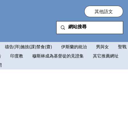
其他語文
禱告(拜)施捨(課)禁食(齋)
伊斯蘭的統治
男與女
聖戰
告
印度教
穆斯林成為基督徒的見證集
其它推薦網址
問