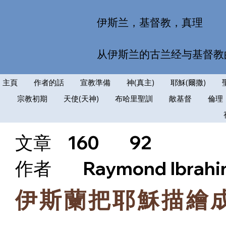
伊斯兰，基督教，真理
从伊斯兰的古兰经与基督教
主頁
作者的話
宣教準備
神(真主)
耶穌(爾撒)
宗教初期
天使(天神)
布哈里聖訓
敵基督
倫理
文章
160
92
​作者
Raymond Ibrah
伊斯蘭把耶穌描繪