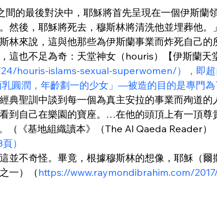
jal）之間的最後對決中，耶穌將首先呈現在一個伊斯
。然後，耶穌將死去，穆斯林將清洗他並埋葬他。
斯林來說，這與他那些為伊斯蘭事業而炸死自己的
這也不足為奇：天堂神女（houris）【伊斯蘭
016/11/24/houris-islams-sexual-supe
「兩乳圓潤，年齡劃一的少女」—被造的目的是專門
經典聖訓中談到每一個為真主安拉的事業而殉道的
看到自己在樂園的寶座。…在他的頭頂上有一頂尊
《基地組織讀本》（The Al Qaeda Reader）
43頁）
這並不奇怪。畢竟，根據穆斯林的想像，耶穌（爾
之一）（
https://www.raymondibrahim.com/2017/