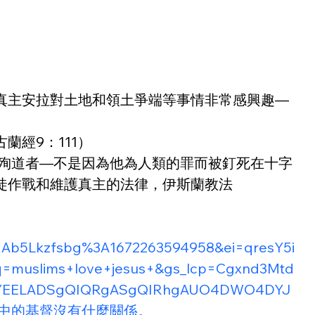
真主安拉對土地和領土爭端等事情非常感興趣—
經9：111）
偉大的殉道者—不是因為他為人類的罪而被釘死在十字
徒作戰和維護真主的法律，伊斯蘭教法
GAb5Lkzfsbg%3A1672263594958&ei=qresY5i
uslims+love+jesus+&gs_lcp=Cgxnd3Mtd
NYEELADSgQIQRgASgQIRhgAUO4DWO4DYJ
耶穌與聖經中的基督沒有什麼關係。