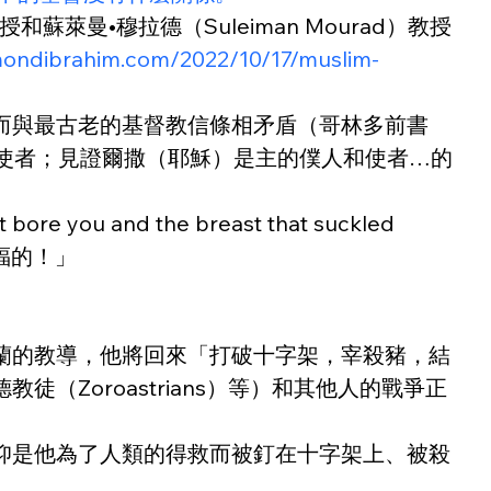
蘇萊曼•穆拉德（Suleiman Mourad）教授
mondibrahim.com/2022/10/17/muslim-
而與最古老的基督教信條相矛盾（哥林多前書
和使者；見證爾撒（耶穌）是主的僕人和使者…的
and the breast that suckled 
福的！」
蘭的教導，他將回來「打破十字架，宰殺豬，結
Zoroastrians）等）和其他人的戰爭正
仰是他為了人類的得救而被釘在十字架上、被殺