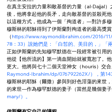
在真主安拉的力量和敵基督的力量（al-Daj
後，他將拿起他的長矛，走向敵基督的並殺死他
以這種方式，他成為一個「殉道者」—對許多穆
穆斯林的耶穌得到了伊斯蘭對殉道者的最高獎賞，
（
https://www.raymondibrahim.com/2
78：33）說她們是：「白皙的、美目的，」
正如伊斯蘭的先知穆罕默德在一段經常被引用的
他從【他所流的】第一滴血開始就被寬恕了。他
更大。他將與七十二個天堂神女（houris）交合。（
Raymond-Ibrahim/dp/076792262X/），第1
穆斯林的耶穌（爾撒）參與到好色淫蕩的來世，
的來世—作為穆罕默德的妻子（當然是幾個妻子
mary/）。
伊斯蘭有它自己的議程