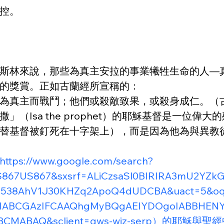
控。
斯林來說，那些為真主安拉的事業犧牲生命的人—
的獎賞。正如古蘭經所宣稱的：
為真主而戰鬥；他們或殺敵致果，或殺身成仁。（古蘭
（Isa the prophet）的耶穌基督是一位
替基督被釘死在十字架上），而是因為他為與異教
https://www.google.com/search?
S867US867&sxsrf=ALiCzsaSl0BIRIRA3mU2YZk
38AhV1J30KHZq2ApoQ4dUDCBA&uact=5&oq=m
UIABCGAzIFCAAQhgMyBQgAEIYDOgoIABBHE
AcgBCMABAQ&sclient=gws-wiz-serp）的