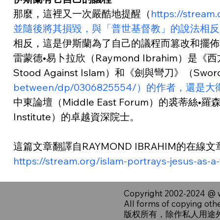
那麼，這裡又一次嚴酷地提醒（
https://stre
並隨後將其損毀，與「普世基督教」的說法相反
相反，這是伊斯蘭為了自己的議程而篡改和擺佈
雷蒙德•易卜拉欣（Raymond Ibrahim）是《西方的捍
Stood Against Islam）和《劍與彎刀》（Sword 
between/dp/0306825554/）的作者，還
中東論壇（Middle East Forum）的裘蒂絲•羅森
Institute）的卓越資深院士。
這篇文章翻譯自RAYMOND IBRAHIM的在線文章「Islam
https://stream.org/islam-portrays-jesus-as-a-
Copyright 2002-2024 @
All forms of copying oth
版权所有，除作私人用途