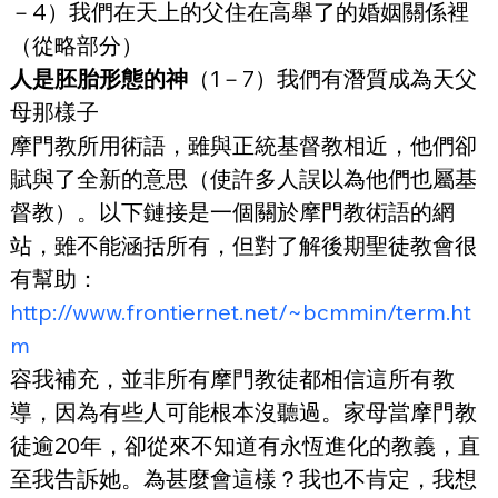
－4）我們在天上的父住在高舉了的婚姻關係裡
（從略部分）
人是胚胎形態的神
（1－7）我們有潛質成為天父
母那樣子
摩門教所用術語，雖與正統基督教相近，他們卻
賦與了全新的意思（使許多人誤以為他們也屬基
督教）。以下鏈接是一個關於摩門教術語的網
站，雖不能涵括所有，但對了解後期聖徒教會很
有幫助：
http://www.frontiernet.net/~bcmmin/term.ht
m
容我補充，並非所有摩門教徒都相信這所有教
導，因為有些人可能根本沒聽過。家母當摩門教
徒逾20年，卻從來不知道有永恆進化的教義，直
至我告訴她。為甚麼會這樣？我也不肯定，我想