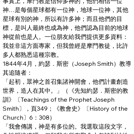
事實上，摩門教是信仰多神的，他們相信一位
神…是每個星球都有一位神，地球一位神，其他
星球有別的神，所以有許多神；而且他們的目
標，是叫人最終也成為神，他們認為目前的地球
神從前也是人。一位朋友給我們提供更多資料：
我並非這方面專家，但我曾經是摩門教徒，比許
多人都熟悉這種宗教。
1844年4月，約瑟．斯密（Joseph Smith）教導
其追隨者：
「起初，眾神之首召集諸神開會，他們計畫創造
世界，造人在其中。」（《先知約瑟．斯密的教
訓》〔Teachings of the Prophet Joseph 
Smith〕，頁349；《教會史》〔History of the 
Church〕6：308）
「我會傳講，神是有多位的。我選取這段文字，