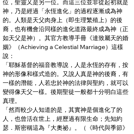
位，聖靈又是另一位。而這三位並非從起初就是
神，乃是經過「永恆進化」的過程逐漸成為神
的。人類是天父肉身上（即生理繁殖上）的後
裔，也有機會沿同樣的進化道路最終成為神（正
如天父是神）。其官方教導手冊《達致屬天的婚
姻》（Achieving a Celestial Marriage）這樣
說：
「耶穌基督的福音教導說，人是永恆的存有，按
神的形像和樣式造的。又說人真是神的後裔，有
一樣的潛能，人若忠於神的法律與聖約，就可以
變得像天父一樣。後期聖徒一般都十分明白這些
真理。
「然而較少人知道的是，其實神是個進化了的
人，也曾活在世上，經歷過有限生命；先知約
瑟．斯密稱這為『大奧祕』。（《時代與季節》