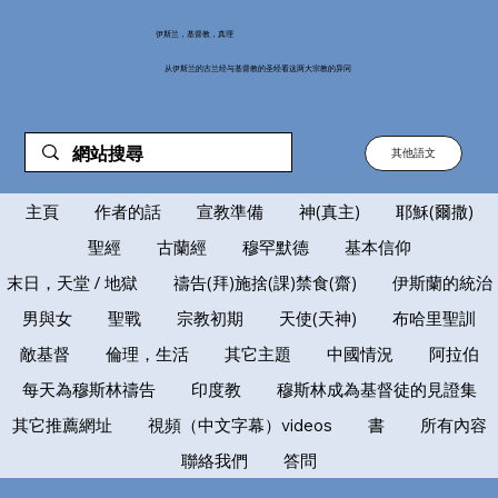
伊斯兰，基督教，真理
从伊斯兰的古兰经与基督教的圣经看这两大宗教的异同
其他語文
主頁
作者的話
宣教準備
神(真主)
耶穌(爾撒)
聖經
古蘭經
穆罕默德
基本信仰
末日，天堂 / 地獄
禱告(拜)施捨(課)禁食(齋)
伊斯蘭的統治
男與女
聖戰
宗教初期
天使(天神)
布哈里聖訓
敵基督
倫理，生活
其它主題
中國情況
阿拉伯
每天為穆斯林禱告
印度教
穆斯林成為基督徒的見證集
其它推薦網址
視頻（中文字幕）videos
書
所有內容
聯絡我們
答問