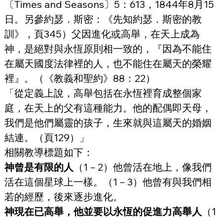
〔Times and Seasons〕5：613，1844年8月15
日。另參約瑟．斯密：《先知約瑟．斯密的教
訓》，頁345）父因進化或高舉，在天上成為
神，是絕對與永恆原則相一致的，『因為不能住
在屬天國度法律裡的人，也不能住在屬天的榮耀
裡』。（《教義和聖約》88：22）
「從定義上說，高舉包括在永恆裡育成整個家
庭，在天上的父有這種能力。他的配偶即天母，
我們是他們屬靈的孩子，生來就與這屬天的婚姻
結連。（頁129）」
相關教導標題如下：
神曾是有限的人
（1－2）他曾活在地上，像我們
活在這個星球上一樣。（1－3）他曾有與我們相
若的經歷，後來逐步進化。
神現在已高舉，他並要以永恆的促進力高舉人
（1