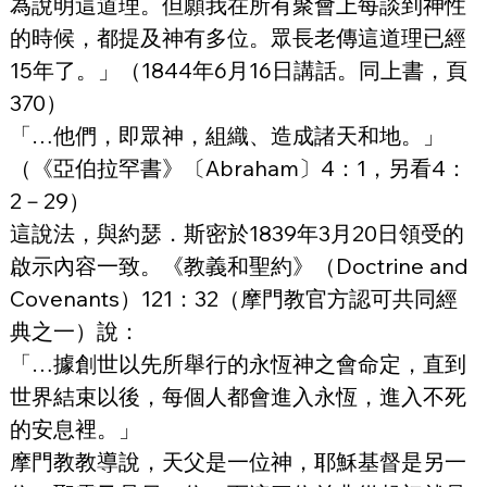
為說明這道理。但願我在所有聚會上每談到神性
的時候，都提及神有多位。眾長老傳這道理已經
15年了。」（1844年6月16日講話。同上書，頁
370）
「…他們，即眾神，組織、造成諸天和地。」
（《亞伯拉罕書》〔Abraham〕4：1，另看4：
2－29）
這說法，與約瑟．斯密於1839年3月20日領受的
啟示內容一致。《教義和聖約》（Doctrine and 
Covenants）121：32（摩門教官方認可共同經
典之一）說：
「…據創世以先所舉行的永恆神之會命定，直到
世界結束以後，每個人都會進入永恆，進入不死
的安息裡。」
摩門教教導說，天父是一位神，耶穌基督是另一