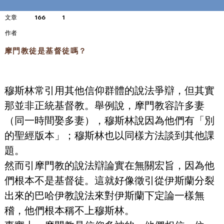
文章
166
1
​作者
摩門教徒是基督徒嗎？
穆斯林常引用其他信仰群體的說法爭辯，但其實
那並非正統基督教。舉例說，摩門教容許多妻
（同一時間娶多妻），穆斯林說因為他們有「別
的聖經版本」；穆斯林也以同樣方法談到其他課
題。
然而引摩門教的說法辯論實在無關宏旨，因為他
們根本不是基督徒。這就好像徵引從伊斯蘭分裂
出來的巴哈伊教說法來對伊斯蘭下定論一樣無
稽，他們根本稱不上穆斯林。