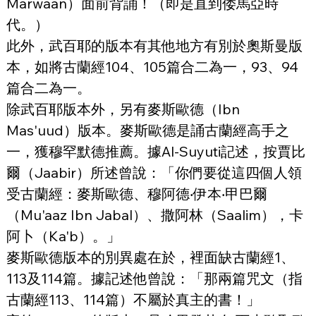
Marwaan）面前背誦！（即是直到倭馬亞時
代。）
此外，武百耶的版本有其他地方有別於奧斯曼版
本，如將古蘭經104、105篇合二為一，93、94
篇合二為一。
除武百耶版本外，另有麥斯歐德（Ibn 
Mas'uud）版本。麥斯歐德是誦古蘭經高手之
一，獲穆罕默德推薦。據Al-Suyuti記述，按賈比
爾（Jaabir）所述曾說：「你們要從這四個人領
受古蘭經：麥斯歐德、穆阿德‧伊本‧甲巴爾
（Mu'aaz Ibn Jabal）、撒阿林（Saalim），卡
阿卜（Ka'b）。」
麥斯歐德版本的別異處在於，裡面缺古蘭經1、
113及114篇。據記述他曾說：「那兩篇咒文（指
古蘭經113、114篇）不屬於真主的書！」