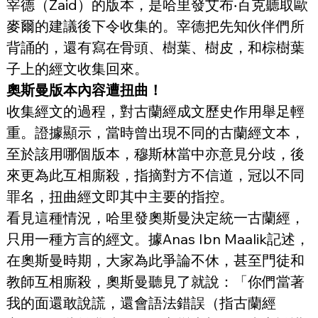
宰德（Zaid）的版本，是哈里發艾布‧百克聽取歐
麥爾的建議後下令收集的。宰德把先知伙伴們所
背誦的，還有寫在骨頭、樹葉、樹皮，和棕樹葉
子上的經文收集回來。
奧斯曼版本內容遭扭曲！
收集經文的過程，對古蘭經成文歷史作用舉足輕
重。證據顯示，當時曾出現不同的古蘭經文本，
至於該用哪個版本，穆斯林當中亦意見分歧，後
來更為此互相廝殺，指摘對方不信道，冠以不同
罪名，扭曲經文即其中主要的指控。
看見這種情況，哈里發奧斯曼決定統一古蘭經，
只用一種方言的經文。據Anas Ibn Maalik記述，
在奧斯曼時期，大家為此爭論不休，甚至門徒和
教師互相廝殺，奧斯曼聽見了就說：「你們當著
我的面還敢說謊，還會語法錯誤（指古蘭經