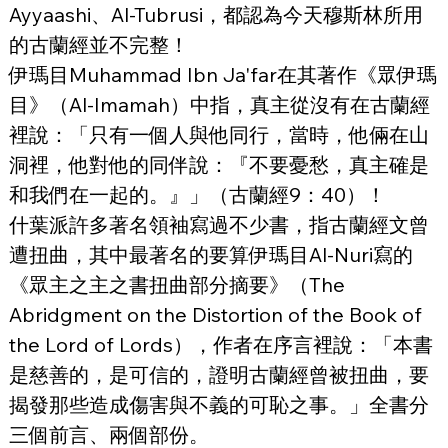
Ayyaashi、Al-Tubrusi，都認為今天穆斯林所用
的古蘭經並不完整！
伊瑪目Muhammad Ibn Ja'far在其著作《眾伊瑪
目》（Al-Imamah）中指，真主從沒有在古蘭經
裡說：「只有一個人與他同行，當時，他倆在山
洞裡，他對他的同伴說：『不要憂愁，真主確是
和我們在一起的。』」（古蘭經9：40）！
什葉派許多著名領袖寫過不少書，指古蘭經文曾
遭扭曲，其中最著名的要算伊瑪目Al-Nuri寫的
《眾主之主之書扭曲部分摘要》（The 
Abridgment on the Distortion of the Book of 
the Lord of Lords），作者在序言裡說：「本書
是慈善的，是可信的，證明古蘭經曾被扭曲，要
揭發那些造成傷害與不義的可恥之事。」全書分
三個前言、兩個部份。