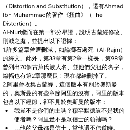
（Distortion and Substitution），還有Ahmad 
Ibn Muhammad的著作《扭曲》（The 
Distortion）。
Al-Nuri繼而在第一部分舉證，說明古蘭經修改、
刪減之處，並提出以下證據：
1.許多篇章曾遭刪減，如論擲石處死（Al-Rajm）
的經文。此外，第33章有第2章一樣長，第98章
曾列出70個古萊氏族人名、並他們父祖的名字，
篇幅也有第2章那麼長！現在都給刪掉了。
2.阿里曾收集古蘭經，這個版本有別於奧斯曼
的，奧斯曼的有些章節阿里的沒有，阿里的版本
包含以下經節，卻不見於奧斯曼的版本：
我豈不是你們的主嗎？穆罕默德豈不是我的
使者嗎？阿里豈不是眾信士的領袖嗎？
…他的父母都是信士，當他還不信道時。