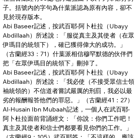
子。括號內的字句為什葉派認為原有內容，卻不
見於現存版本。
Abi Baseer記述，按武百耶‧阿卜杜拉（Ubayy 
Abdillaah）所述說：「服從真主及其使者（在眾
伊瑪目的統領下），確已獲得偉大的成功。」
（古蘭經33：71）什葉派相信穆罕默德的伙伴們
把「在眾伊瑪目的統領下」刪掉了。
Abi Baseer記述，按武百耶‧阿卜杜拉（Ubayy 
Abdillaah）所述說：「我必使（不接受眾信士領
袖統領的）不信道者嘗試嚴厲的刑罰，我必以最
劣的報酬報答他們的罪惡。」（古蘭經41：27）
Al-Husain Ibn Mubaah記述，一個人在武百耶‧
阿卜杜拉面前背誦經文：「你說：你們工作吧！
真主及其使者和信士們都要看見你們的工作。」
（古蘭經9：105）武百耶答：「不這樣的…應該