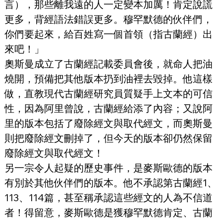
言），那些離我遠的人一定變本加厲！肯定說謊
更多，背經語法錯誤更多。穆罕默德的伙伴們，
你們要起來，給百姓寫一個首領（指古蘭經）出
來吧！」
奧斯曼成立了古蘭經記載委員會後，就命人把油
燒開，預備把其他版本扔到油裡去毀掉。他這樣
做，直教現代古蘭經研究員質疑手上文本的可信
性，因為阿里曾說，古蘭經給添了內容；又說阿
里的版本包括了廢除經文與取代經文，而奧斯曼
則把廢除經文刪掉了，但今天的版本卻仍然保留
廢除經文與取代經文！
另一宗令人起疑的歷史事件，是麥斯歐德的版本
有別於其他伙伴們的版本。他不承認第古蘭經1、
113、114篇，甚至稱承認這些經文的人為不信道
者！得留意，麥斯歐德是獲穆罕默德肯定、古蘭