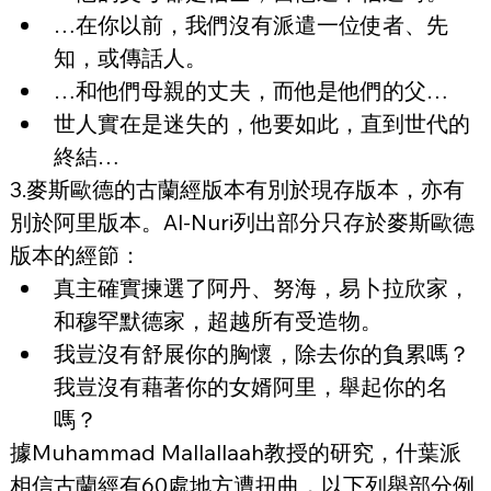
…在你以前，我們沒有派遣一位使者、先
知，或傳話人。
…和他們母親的丈夫，而他是他們的父…
世人實在是迷失的，他要如此，直到世代的
終結…
3.麥斯歐德的古蘭經版本有別於現存版本，亦有
別於阿里版本。Al-Nuri列出部分只存於麥斯歐德
版本的經節：
真主確實揀選了阿丹、努海，易卜拉欣家，
和穆罕默德家，超越所有受造物。
我豈沒有舒展你的胸懷，除去你的負累嗎？
我豈沒有藉著你的女婿阿里，舉起你的名
嗎？
據Muhammad Mallallaah教授的研究，什葉派
相信古蘭經有60處地方遭扭曲，以下列舉部分例