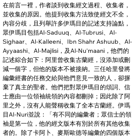
在前言一裡，作者談到收集經文過程、收集者，
並收集的原因。他提到收集方法致使經文不全，
內容分歧，且列舉許多伊瑪目的記述支持論點，
眾伊瑪目包括Al-Saduuq、Al-Tubrusi、Al-
Sighaar、Al-Kalleeni、Ibn Shahr Ashuub、Al-
Ayyaashi、Al-Majlisi，及Al-Nu'maani，他們的
記述綜合如下：阿里曾收集古蘭經，沒添加或刪
減一個字，但他的版本不被接納。三任哈里發將
編彙經書的任務交給與他們意見一致的人，卻摒
棄了真主的聖者。他們把對眾伊瑪目的頌詞、信
士應由一位領袖統領的內容都刪掉；因此除了阿
里之外，沒有人能聲稱收集了全本古蘭經。伊瑪
目Al-Nuri並說：「有不同的編彙者；眾信士的領
袖是第一位，他的經文版本有別於所有其他收集
者的。除了卡阿卜、麥斯歐德等編彙的四個版本