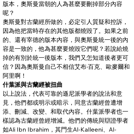
版本，奧斯曼當朝的人為甚麼要刪掉部分內容
呢？
奧斯曼對古蘭經所做的，必定引人質疑和控訴，
因為他把當時存在的其他版都燒毀了。如果之前
的、還有宰德的版本內容，與奧斯曼統一後的內
容是一致的，他為甚麼要燒毀它們呢？若說給燒
掉的有別於統一後版本，我們又怎知道後者更可
信？因為奧斯曼自己不相信艾布‧百克、歐麥爾和
阿里啊！
什葉派與古蘭經被扭曲
以上說法，代表可靠的遜尼派學者的說法和意
見，他們都或明示或暗示，同意古蘭經曾遭增
添、刪減、改變、和取代內容。什葉派學者也一
樣認為古蘭經曾經增減。他們的傳統與辯證學者
如Ali Ibn Ibrahim，其門生Al-Kalleeni、Al-