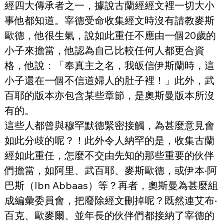
經四大傳承者之一，據說古蘭經經文裡一切大小
事他都知道。宰德受命收集經文時沒有請教麥斯
歐德，他很生氣，說如此重任不應由一個20歲的
小子來擔當，他認為自己比較任何人都更合資
格，他說：「奉真主之名，我皈信伊斯蘭時，這
小子還在一個不信道婦人的肚子裡！」此外，武
百耶的版本亦包含某些章節，是奧斯曼版本所沒
有的。
這些人都曾與穆罕默德緊密接觸，為甚麼意見會
如此分歧的呢？！此外令人納罕的是，收集古蘭
經如此重任，怎麼不交由先知的那些重要的伙伴
們擔當，如阿里、武百耶、麥斯歐德，或伊本‧阿
巴斯（Ibn Abbaas）等？再者，奧斯曼為甚麼組
成編彙委員會，把廢除經文刪掉呢？既然連艾布‧
百克、歐麥爾、並年長的伙伴們都接納了宰德的