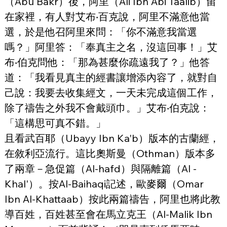
（Abu Bakr）後，阿里（Ali Ibn Abi Taalib）留
在家裡，有人對艾布‧百克說，阿里不滿意他當
選，於是他召阿里來問：「你不滿意我當選
嗎？」阿里答：「奉真主之名，沒這回事！」艾
布‧伯克問他：「那為甚麼你疏遠我了？」他答
道：「我看見真主的經書讓增添內容了，就對自
己說：我要去收集經文，一天未完成這個工作，
除了禱告之外我不會戴頭巾。」艾布‧伯克說：
「這構思可真不錯。」
且看武百耶（Ubayy Ibn Ka'b）版本的古蘭經，
在敘利亞流行。這比奧斯曼（Othman）版本多
了兩章－急促篇（Al-hafd）與隔離篇（Al -
Khal'）。按Al-Baihaqi記述，歐麥爾（Omar 
Ibn Al-Khattaab）按此兩篇禱告，阿里也將此教
導百姓，百姓甚至會在馬立克王（Al-Malik Ibn 