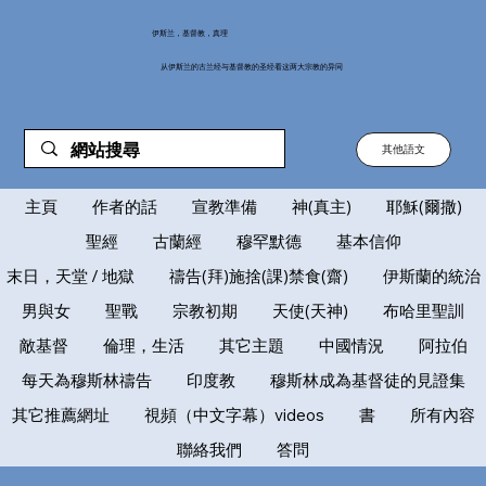
伊斯兰，基督教，真理
从伊斯兰的古兰经与基督教的圣经看这两大宗教的异同
其他語文
主頁
作者的話
宣教準備
神(真主)
耶穌(爾撒)
聖經
古蘭經
穆罕默德
基本信仰
末日，天堂 / 地獄
禱告(拜)施捨(課)禁食(齋)
伊斯蘭的統治
男與女
聖戰
宗教初期
天使(天神)
布哈里聖訓
敵基督
倫理，生活
其它主題
中國情況
阿拉伯
每天為穆斯林禱告
印度教
穆斯林成為基督徒的見證集
其它推薦網址
視頻（中文字幕）videos
書
所有內容
聯絡我們
答問