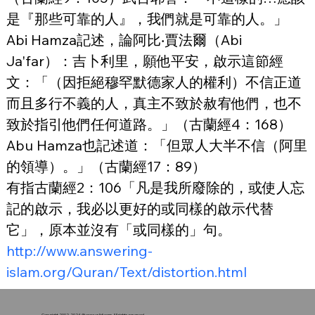
是『那些可靠的人』，我們就是可靠的人。」
Abi Hamza記述，論阿比‧賈法爾（Abi 
Ja'far）：吉卜利里，願他平安，啟示這節經
文：「（因拒絕穆罕默德家人的權利）不信正道
而且多行不義的人，真主不致於赦宥他們，也不
致於指引他們任何道路。」（古蘭經4：168）
Abu Hamza也記述道：「但眾人大半不信（阿里
的領導）。」（古蘭經17：89）
有指古蘭經2：106「凡是我所廢除的，或使人忘
記的啟示，我必以更好的或同樣的啟示代替
它」，原本並沒有「或同樣的」句。
http://www.answering-
islam.org/Quran/Text/distortion.html
Copyright 2002-2024 @
www.ysljdj.com
. All rights reserved.