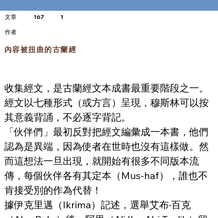
文章
167
1
​作者
內容被扭曲的古蘭經
收集經文，是古蘭經文本成書最重要階段之一。
經文以七種形式（或方言）呈現，穆斯林可以按
其意義背誦，不必逐字背記。
「伙伴們」最初反對把經文編彙成一本書，他們
認為是異端，因為使者在世時也沒有這樣做。然
而這想法一旦出現，就開始有很多不同版本流
傳，每個伙伴各有其定本（Mus-haf），誰也不
肯接受別的作為代替！
據伊克里邁（Ikrima）記述，選舉艾布‧百克