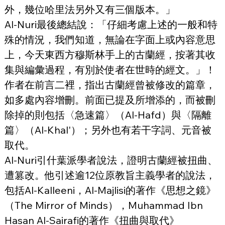
外，幾位哈里法另外又有三個版本。」
Al-Nuri最後總結說：「仔細考慮上述的一般和特
殊的情況，我們知道，無論在字面上或內容意思
上，今天東西方穆斯林手上的古蘭經，按著其收
集與編彙過程，有別於使者在世時的經文。」！
作者在前言二裡，指出古蘭經曾被修改的篇章，
如多處內容增刪。前面已提及所增添的，而被刪
除掉的則包括〈急速篇〉（Al-Hafd）與〈隔離
篇〉（Al-Khal'）；另外也有若干字詞、元音被
取代。
Al-Nuri引什葉派學者說法，證明古蘭經被扭曲、
遭篡改。他引述逾12位原教旨主義學者的說法，
包括Al-Kalleeni，Al-Majlisi的著作《思想之鏡》
（The Mirror of Minds），Muhammad Ibn 
Hasan Al-Sairafi的著作《扭曲與取代》