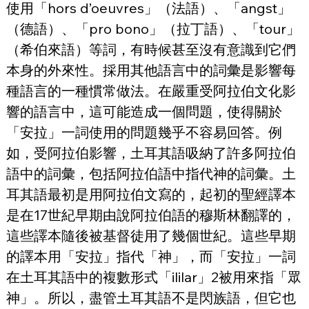
使用「hors d’oeuvres」（法語）、「angst」
（德語）、「pro bono」（拉丁語）、「tour」
（希伯來語）等詞，有時候甚至沒有意識到它們
本身的外來性。採用其他語言中的詞彙是影響每
種語言的一種慣常做法。在嚴重受阿拉伯文化影
響的語言中，這可能造成一個問題，使得關於
「安拉」一詞使用的問題幾乎不容易回答。例
如，受阿拉伯影響，土耳其語吸納了許多阿拉伯
語中的詞彙，包括阿拉伯語中指代神的詞彙。土
耳其語最初是用阿拉伯文寫的，起初的聖經譯本
是在17世紀早期由說阿拉伯語的穆斯林翻譯的，
這些譯本隨後被基督徒用了幾個世紀。這些早期
的譯本用「安拉」指代「神」，而「安拉」一詞
在土耳其語中的複數形式「ililar」2被用來指「眾
神」。所以，盡管土耳其語不是閃族語，但它也