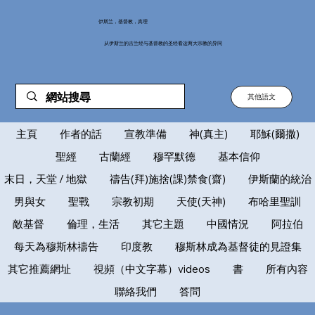
伊斯兰，基督教，真理
从伊斯兰的古兰经与基督教的圣经看这两大宗教的异同
其他語文
主頁
作者的話
宣教準備
神(真主)
耶穌(爾撒)
聖經
古蘭經
穆罕默德
基本信仰
末日，天堂 / 地獄
禱告(拜)施捨(課)禁食(齋)
伊斯蘭的統治
男與女
聖戰
宗教初期
天使(天神)
布哈里聖訓
敵基督
倫理，生活
其它主題
中國情況
阿拉伯
每天為穆斯林禱告
印度教
穆斯林成為基督徒的見證集
其它推薦網址
視頻（中文字幕）videos
書
所有內容
聯絡我們
答問