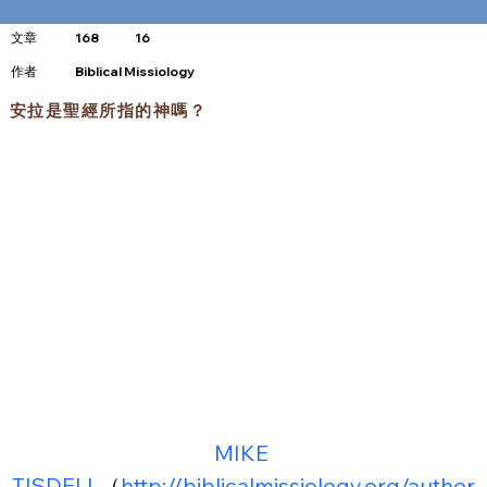
文章
168
16
​作者
Biblical Missiology
安拉是聖經所指的神嗎？
MIKE 
TISDELL
（
http://biblicalmissiology.org/author