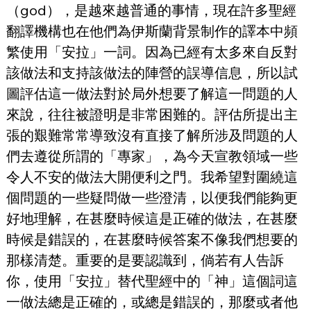
（god），是越來越普通的事情，現在許多聖經
翻譯機構也在他們為伊斯蘭背景制作的譯本中頻
繁使用「安拉」一詞。因為已經有太多來自反對
該做法和支持該做法的陣營的誤導信息，所以試
圖評估這一做法對於局外想要了解這一問題的人
來說，往往被證明是非常困難的。評估所提出主
張的艱難常常導致沒有直接了解所涉及問題的人
們去遵從所謂的「專家」，為今天宣教領域一些
令人不安的做法大開便利之門。我希望對圍繞這
個問題的一些疑問做一些澄清，以便我們能夠更
好地理解，在甚麼時候這是正確的做法，在甚麼
時候是錯誤的，在甚麼時候答案不像我們想要的
那樣清楚。重要的是要認識到，倘若有人告訴
你，使用「安拉」替代聖經中的「神」這個詞這
一做法總是正確的，或總是錯誤的，那麼或者他