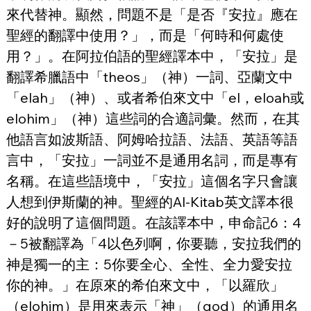
來代替神。顯然，問題不是「是否『安拉』應在
聖經的翻譯中使用？」，而是「何時和何處使
用？」。在阿拉伯語的聖經譯本中，「安拉」是
翻譯希臘語中「theos」（神）一詞、亞蘭文中
「elah」（神）、或者希伯來文中「el，eloah或
elohim」（神）這些詞的合適詞彙。然而，在其
他語言如波斯語、阿姆哈拉語、法語、英語等語
言中，「安拉」一詞並不是通用名詞，而是專有
名稱。在這些語境中，「安拉」這個名字只會讓
人想到伊斯蘭的神。聖經的Al-Kitab英文譯本很
好的說明了這個問題。在該譯本中，申命記6：4
－5被翻譯為「4以色列啊，你要聽，安拉我們的
神是獨一的主：5你要全心、全性、全力愛安拉
你的神。」在原來的希伯來文中，「以羅欣」
（elohim）是用來表示「神」（god）的通用名