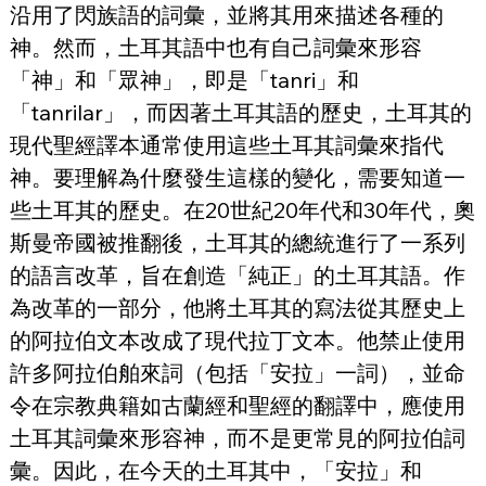
沿用了閃族語的詞彙，並將其用來描述各種的
神。然而，土耳其語中也有自己詞彙來形容
「神」和「眾神」，即是「tanri」和
「tanrilar」，而因著土耳其語的歷史，土耳其的
現代聖經譯本通常使用這些土耳其詞彙來指代
神。要理解為什麼發生這樣的變化，需要知道一
些土耳其的歷史。在20世紀20年代和30年代，奧
斯曼帝國被推翻後，土耳其的總統進行了一系列
的語言改革，旨在創造「純正」的土耳其語。作
為改革的一部分，他將土耳其的寫法從其歷史上
的阿拉伯文本改成了現代拉丁文本。他禁止使用
許多阿拉伯舶來詞（包括「安拉」一詞），並命
令在宗教典籍如古蘭經和聖經的翻譯中，應使用
土耳其詞彙來形容神，而不是更常見的阿拉伯詞
彙。因此，在今天的土耳其中，「安拉」和