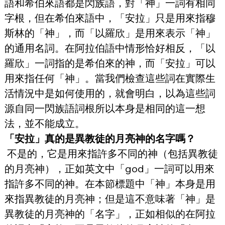
語和希伯來語都是閃族語，對「神」一詞有相同
字根，但在希伯來語中，「安拉」只是用來指穆
斯林的「神」，而「以羅欣」是用來表示「神」
的通用名詞。在阿拉伯語中情形恰好相反，「以
羅欣」一詞指的是希伯來的神，而「安拉」可以
用來指任何「神」。當我們檢查這些詞在實際生
活情況中是如何使用的，就會明白，以為這些詞
源自同一閃族語詞根所以本身是相同的這一想
法，並不能成立。
「安拉」真的是異教徒的月亮神的名字嗎？
 不是的，它是用來指許多不同的神（包括異教徒
的月亮神），正如英文中「god」一詞可以用來
指許多不同的神。在本節標題中「神」本身是用
來指異教徒的月亮神；但是這不意味著「神」是
異教徒的月亮神的「名字」，正如相似的在阿拉