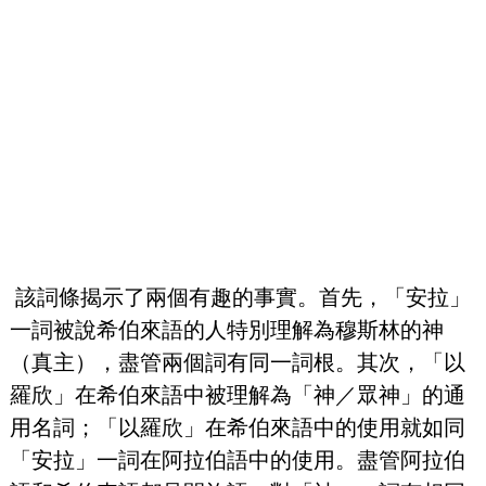
 該詞條揭示了兩個有趣的事實。首先，「安拉」
一詞被說希伯來語的人特別理解為穆斯林的神
（真主），盡管兩個詞有同一詞根。其次，「以
羅欣」在希伯來語中被理解為「神／眾神」的通
用名詞；「以羅欣」在希伯來語中的使用就如同
「安拉」一詞在阿拉伯語中的使用。盡管阿拉伯