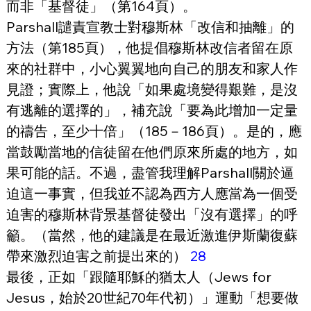
而非「基督徒」（第164頁）。
Parshall譴責宣教士對穆斯林「改信和抽離」的
方法（第185頁），他提倡穆斯林改信者留在原
來的社群中，小心翼翼地向自己的朋友和家人作
見證；實際上，他說「如果處境變得艱難，是沒
有逃離的選擇的」，補充說「要為此增加一定量
的禱告，至少十倍」（185－186頁）。是的，應
當鼓勵當地的信徒留在他們原來所處的地方，如
果可能的話。不過，盡管我理解Parshall關於逼
迫這一事實，但我並不認為西方人應當為一個受
迫害的穆斯林背景基督徒發出「沒有選擇」的呼
籲。（當然，他的建議是在最近激進伊斯蘭復蘇
帶來激烈迫害之前提出來的） 
28
最後，正如「跟隨耶穌的猶太人（Jews for 
Jesus，始於20世紀70年代初）」運動「想要做