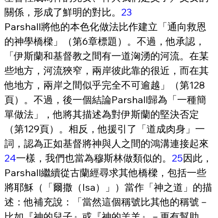
關係，形成了鮮明的對比。
23
Parshall將他的本色化做法比作建立「通向救恩
的神學橋樑」（第6章標題）。不過，他承認，
「伊斯蘭和基督教之間有一道洶湧的河流。在某
些地方，河流狹窄，兩岸彼此靠的很近，而在其
他地方，兩岸之間似乎完全不可逾越」（第128
頁）。不過，後一個結論Parshall歸為「一種簡
單做法」，他將其描述為對伊斯蘭的堅決否定
（第129頁）。相反，他援引了「道成肉身」一
詞，認為正如基督將神與人之間的鴻溝連接起來
24
一樣，我們也當為穆斯林做類似的。
25
因此，
Parshall繼續從古蘭經尋求其他橋樑，包括一些
將耶穌（「爾撒（Isa）」）當作「神之道」的描
述：他補充說：「當然這個稱號比其他的稱號－
比如『神的兒子』或『神的羔羊』－更有幫助，