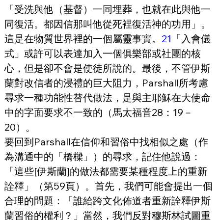
「受洗與他（基督）一同埋葬，也就在此與他一
同復活。都因信那叫他從死裡復活神的功用」。
這是在物質世界裡的一個屬靈事實。
21
「入會儀
式」或許可以表達加入一個俱樂部或社團的核
心，但是卻不會是使徒所說的。最後，不管伊斯
蘭對改信者的浸禮的巨大阻力，Parshall所考慮
尋求一種功能性替代做法，是與主耶穌在大使命
中的字面要求不一致的（馬太福音28：19－
20）。
要回到Parshall在信仰和習俗中找相似之處（作
為溝通中的「橋樑」）的尋求，記住他說過：
「這些[伊斯蘭]的做法都需要某種程度上的重新
詮釋」（第59頁）。首先，我們可能會提出一個
合理的問題：「誰給跨文化佈道者重新詮釋伊斯
蘭習俗的權利？」當然，我們反對穆斯林試圖重