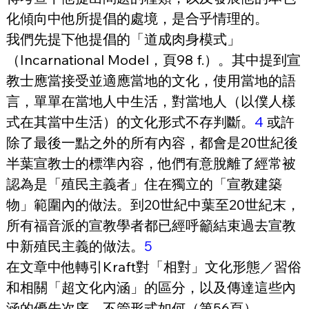
化傾向中他所提倡的處境，是合乎情理的。
我們先提下他提倡的「道成肉身模式」
（Incarnational Model，頁98 f.）。其中提到宣
教士應當接受並適應當地的文化，使用當地的語
言，單單在當地人中生活，對當地人（以僕人樣
式在其當中生活）的文化形式不存判斷。
4
 或許
除了最後一點之外的所有內容，都會是20世紀後
半葉宣教士的標準內容，他們有意脫離了經常被
認為是「殖民主義者」住在獨立的「宣教建築
物」範圍內的做法。到20世紀中葉至20世紀末，
所有福音派的宣教學者都已經呼籲結束過去宣教
中新殖民主義的做法。
5
在文章中他轉引Kraft對「相對」文化形態／習俗
和相關「超文化內涵」的區分，以及傳達這些內
涵的優先次序，不管形式如何（第56頁），