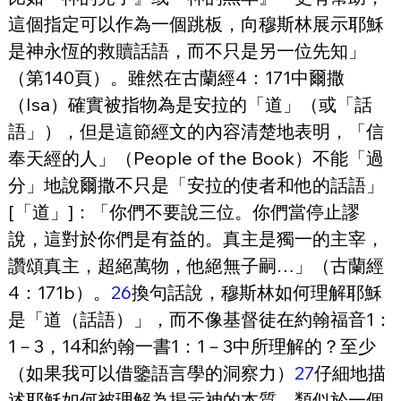
這個指定可以作為一個跳板，向穆斯林展示耶穌
是神永恆的救贖話語，而不只是另一位先知」
（第140頁）。雖然在古蘭經4：171中爾撒
（Isa）確實被指物為是安拉的「道」（或「話
語」），但是這節經文的內容清楚地表明，「信
奉天經的人」（People of the Book）不能「過
分」地說爾撒不只是「安拉的使者和他的話語」
[「道」]：「你們不要說三位。你們當停止謬
說，這對於你們是有益的。真主是獨一的主宰，
讚頌真主，超絕萬物，他絕無子嗣…」（古蘭經
4：171b）。
26
換句話說，穆斯林如何理解耶穌
是「道（話語）」，而不像基督徒在約翰福音1：
1－3，14和約翰一書1：1－3中所理解的？至少
（如果我可以借鑒語言學的洞察力）
27
仔細地描
述耶穌如何被理解為揭示神的本質，類似於一個