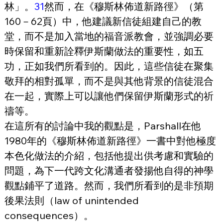
林」。
31
然而，在《穆斯林佈道新路徑》（第
160－62頁）中，他建議新信徒組建自己的教
堂，而不是加入當地的福音派教會，並強調必要
時保留和重新詮釋伊斯蘭做法的重要性，如五
功，正如我們所看到的。因此，這些信徒在聚集
敬拜的相對孤單，而不是與其他背景的信徒混合
在一起，實際上可以讓他們保留伊斯蘭形式的祈
禱等。
在這所有的討論中我的觀點是，Parshall在他
1980年的《穆斯林佈道新路徑》一書中對他極度
本色化做法的介紹，包括他提出供考慮和實驗的
問題，為下一代跨文化溝通者發揚他自得的神學
觀點鋪平了道路。然而，我們所看到的是非預期
後果法則（law of unintended 
consequences）。