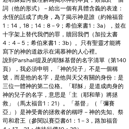
詞（他的形式）－給出一個有具體含義的表達：
永恆的話成了肉身，為了揭示神是誰（約翰福音
1：14，18；14：8－9；希伯來書1：3a），並在
十字架上替代我們的罪，贖回我們（加拉太書
4：4－5；希伯來書1：3b）。只有聖靈才能將
寫下的神的道啟示在渴慕神的人心裡。
說到Parshall提及的耶穌基督的名字清單（第140
頁），我必須申明，「神的兒子」不是一個稱
號，而是他的名字，是他與天父有關的身份：是
三位一體神的第二位格。「耶穌」是道成肉身的
神的兒子的名字，意思是「主（耶和華）將拯
救」（馬太福音1：21）。「基督」（「彌賽
亞」）是神受膏的拯救者的稱呼－神的先知、祭
司和君王（參閱以賽亞書61：1－3，路加福音