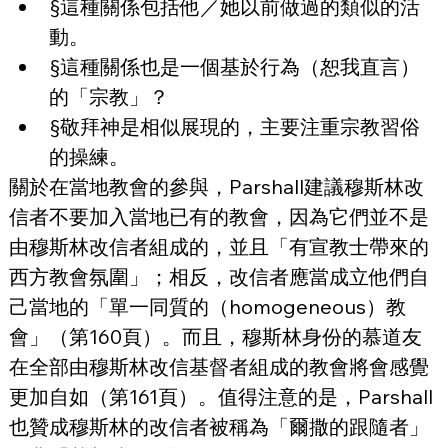
§這種關係包括他／她以前做過的類似的活
動。
§這種關係也是一個基於行為（恕我直言）
的「宗教」？
§敬拜神是相似展現的，主要注重宗教習俗
的操練。
關於在當地教會的參與，Parshall建議穆斯林改
信者不要加入當地已有的教會，因為它們並不是
由穆斯林改信者組成的，並且「有宣教士帶來的
西方教會氛圍」；相反，改信者應當成立他們自
己當地的「單一同質的（homogeneous）教
會」（第160頁）。而且，穆斯林身份的慕道友
在全部由穆斯林改信基督者組成的教會將會感覺
更加自如（第161頁）。值得注意的是，Parshall
也贊成穆斯林的改信者被稱為「爾撒的跟隨者」