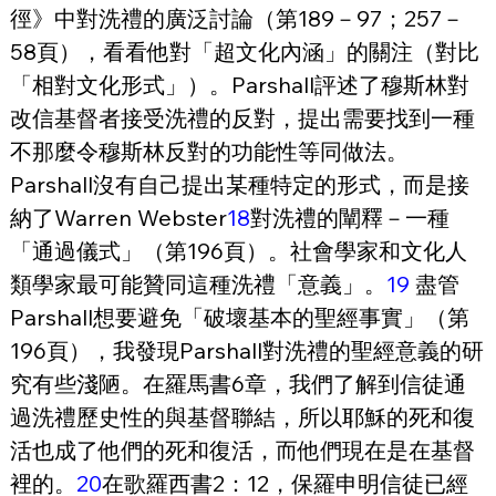
徑》中對洗禮的廣泛討論（第189－97；257－
58頁），看看他對「超文化內涵」的關注（對比
「相對文化形式」）。Parshall評述了穆斯林對
改信基督者接受洗禮的反對，提出需要找到一種
不那麼令穆斯林反對的功能性等同做法。
Parshall沒有自己提出某種特定的形式，而是接
納了Warren Webster
18
對洗禮的闡釋－一種
「通過儀式」（第196頁）。社會學家和文化人
類學家最可能贊同這種洗禮「意義」。
19
 盡管
Parshall想要避免「破壞基本的聖經事實」（第
196頁），我發現Parshall對洗禮的聖經意義的研
究有些淺陋。在羅馬書6章，我們了解到信徒通
過洗禮歷史性的與基督聯結，所以耶穌的死和復
活也成了他們的死和復活，而他們現在是在基督
裡的。
20
在歌羅西書2：12，保羅申明信徒已經