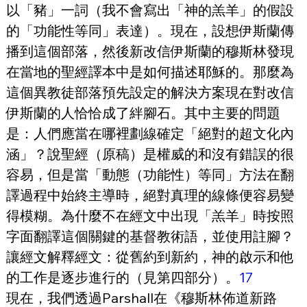
以「豬」一詞（我不會寫出「神的羔羊」的假設
的「功能性等同」表達）。現在，設想伊斯蘭傳
播到這個部落，然後新改信伊斯蘭的穆斯林發現
在當地的聖經譯本中是如何描述耶穌的。那麼為
這個異教徒部落預先設定的解決方案現在對改信
伊斯蘭的人恰恰成了絆腳石。其中主要的問題
是：人們應當在哪裡劃線確定「絕對的超文化內
涵」？說聖經（原稿）是權威的和沒有錯誤的很
容易，但是當「動態（功能性）等同」方法在翻
譯過程中始終主導時，絕對真理的線條便容易變
得模糊。為什麼不在經文中出現「羔羊」時按照
字面翻譯這個關鍵的基督教術語，並使用註腳？
讓經文解釋經文：從舊約到新約，神的啟示和他
的工作是逐步進行的（見第四部分）。
17
現在，我們透過Parshall在《穆斯林佈道新路