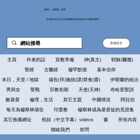
伊斯兰，基督教，真理
从伊斯兰的古兰经与基督教的圣经看这两大宗教的异同
其他語文
主頁
作者的話
宣教準備
神(真主)
耶穌(爾撒)
聖經
古蘭經
穆罕默德
基本信仰
末日，天堂 / 地獄
禱告(拜)施捨(課)禁食(齋)
伊斯蘭的統治
男與女
聖戰
宗教初期
天使(天神)
布哈里聖訓
敵基督
倫理，生活
其它主題
中國情況
阿拉伯
每天為穆斯林禱告
印度教
穆斯林成為基督徒的見證集
其它推薦網址
視頻（中文字幕）videos
書
所有內容
聯絡我們
答問