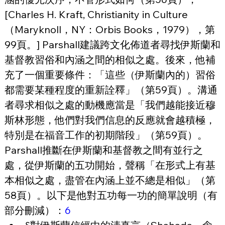
[Charles H. Kraft, Christianity in Culture 
（Maryknoll，NY：Orbis Books，1979），第
99頁。] Parshall建議跨文化佈道者尋找伊斯蘭和
基督教習俗和內涵之間的相似之處。後來，他補
充了一個重要條件：「這些（伊斯蘭內的）習俗
都需要某種程度的重新詮釋」（第59頁）。溝通
者尋求相似之處的動機應當是「我們越能接近穆
斯林形態，他們對我們信息的反應就會越積極，
特別是在福音工作的初期階段」（第59頁）。
Parshall推斷在伊斯蘭和基督教之間有並行之
處，從伊斯蘭的五功開始，聲稱「在形式上有基
本相似之處，盡管在內涵上並不總是相似」（第
58頁）。以下是他對五功每一功的簡單說明（有
部分刪減）：
6