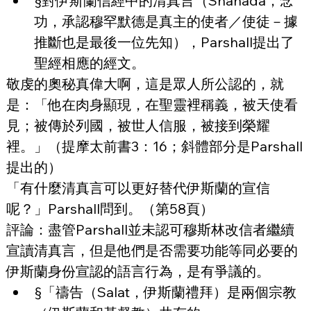
§對伊斯蘭信經中的清真言（Shahada，念
功，承認穆罕默德是真主的使者／使徒－據
推斷也是最後一位先知），Parshall提出了
聖經相應的經文。
敬虔的奧秘真偉大啊，這是眾人所公認的，就
是：「他在肉身顯現，在聖靈裡稱義，被天使看
見；被傳於列國，被世人信服，被接到榮耀
裡。」（提摩太前書3：16；斜體部分是Parshall
提出的）
「有什麼清真言可以更好替代伊斯蘭的宣信
呢？」Parshall問到。（第58頁）
評論：盡管Parshall並未認可穆斯林改信者繼續
宣讀清真言，但是他們是否需要功能等同必要的
伊斯蘭身份宣認的語言行為，是有爭議的。
§「禱告（Salat，伊斯蘭禮拜）是兩個宗教