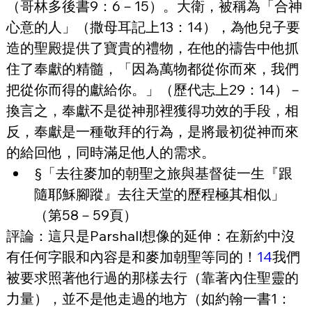
（哥林多後書9：6－15）。大衛，被稱為「合神
心意的人」（撒母耳記上13：14），為他兒子要
造的聖殿提供了寶貴的禮物，在他的禱告中他抓
住了奉獻的精髓，「因為萬物都從你而來，我們
把從你而得的獻給你。」（歷代志上29：14）－
換言之，奉獻不是從神那裡獲得功效的手段，相
反，奉獻是一種敬拜的行為，是將最初從神而來
的給回他，同時滿足他人的需求。
§「去往麥加的朝聖之旅與基督徒一生『跟
隨耶穌腳蹤』去往天堂的歷程極其相似」
（第58－59頁）
評論：這只是Parshall想像的延伸：在新約中沒
有任何字眼和內容是和麥加朝聖等同的！
14
我們
被要求照著他行過的那樣去行（靠著內住聖靈的
力量），並不是他走過的地方（如約翰一書1：