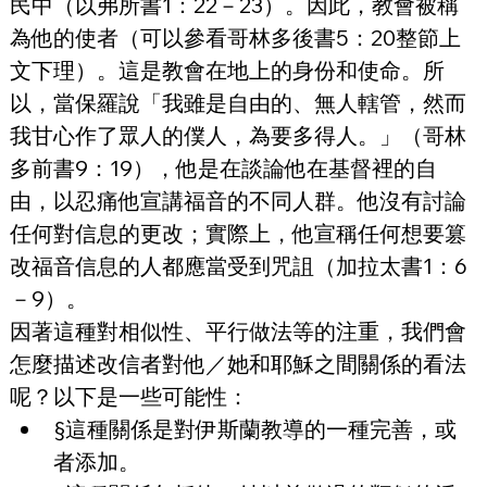
民中（以弗所書1：22－23）。因此，教會被稱
為他的使者（可以參看哥林多後書5：20整節上
文下理）。這是教會在地上的身份和使命。所
以，當保羅說「我雖是自由的、無人轄管，然而
我甘心作了眾人的僕人，為要多得人。」（哥林
多前書9：19），他是在談論他在基督裡的自
由，以忍痛他宣講福音的不同人群。他沒有討論
任何對信息的更改；實際上，他宣稱任何想要篡
改福音信息的人都應當受到咒詛（加拉太書1：6
－9）。
因著這種對相似性、平行做法等的注重，我們會
怎麼描述改信者對他／她和耶穌之間關係的看法
呢？以下是一些可能性：
§這種關係是對伊斯蘭教導的一種完善，或
者添加。