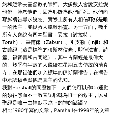
約和經常去基督教的崇拜。大多數人會說安拉愛
他們，饒恕他們，因為耶穌為他們而死。他們向
耶穌禱告尋求饒恕。實際上所有人相信耶穌是唯
一的救主，能拯救人脫離邪靈。另一方面，幾乎
所有人會說有四本聖書：妥拉（討拉特，
Torah）、宰甫爾（Zabur）、引支勒（Injil）和
古蘭經（這是標準的穆斯林信條，即律法書、詩
篇、福音書和古蘭經），其中古蘭經是最偉大
的。幾乎有半數的人繼續在星期五去傳統的清真
寺，在那裡他們加入標準的伊斯蘭禱告，在禱告
中承認穆罕默德是真主的先知。
我對Parshall的問題如下：人們怎可以作C5運動
的領袖然而不一致宣認耶穌為唯一的救主，以及
聖經是唯一由神默示寫下的神的話語？
相比1980年寫的文章，Parshall在1998年的文章