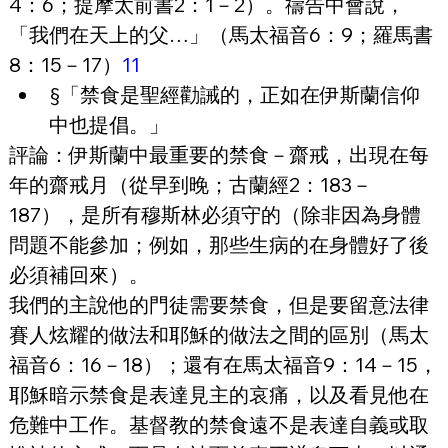
4：6；提摩太前書2：1－2）。禱告中會說，
「我們在天上的父…」（馬太福音6：9；羅馬書
8：15－17）
11
§「禁食是聖經勸誡的，正如在伊斯蘭信仰
中也提倡。」
評論：伊斯蘭中最重要的禁食－齋戒，出現在每
年的齋戒月（從早到晚；古蘭經2：183－
187），是所有穆斯林必須守的（除非因為身體
問題不能參加；例如，那些生病的在身體好了後
必須補回來）。
我們的主說他的門徒需要禁食，但是要留意法律
賽人炫耀的做法和耶穌的做法之間的區別（馬太
福音6：16－18）；還有在馬太福音9：14－15，
耶穌暗示禁食是表達見主的哀痛，以及看見他在
危難中工作。基督教的禁食遠不是表達自義或取