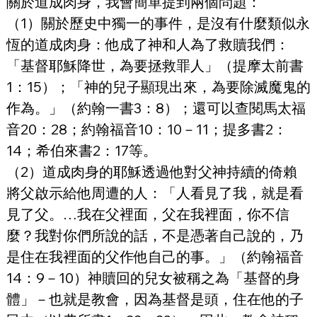
關於道成肉身，我會簡單提到兩個問題：
（1）關於歷史中獨一的事件，是沒有什麼類似永
恆的道成肉身：他成了神和人為了救贖我們：
「基督耶穌降世，為要拯救罪人」（提摩太前書
1：15）；「神的兒子顯現出來，為要除滅魔鬼的
作為。」（約翰一書3：8）；還可以查閱馬太福
音20：28；約翰福音10：10－11；提多書2：
14；希伯來書2：17等。
（2）道成肉身的耶穌透過他對父神持續的倚賴
將父啟示給他周遭的人：「人看見了我，就是看
見了父。…我在父裡面，父在我裡面，你不信
麼？我對你們所說的話，不是憑著自己說的，乃
是住在我裡面的父作他自己的事。」（約翰福音
14：9－10）神贖回的兒女被稱之為「基督的身
體」－也就是教會，因為基督是頭，住在他的子