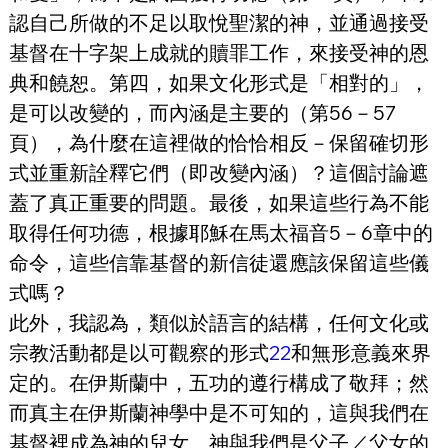
認自己所做的不足以取悅聖潔的神，並通過接受
基督在十字架上成就的贖罪工作，來接受神的恩
典和饒恕。第四，如果文化形式是「相對的」，
是可以改變的，而內涵是主要的（第56－57
頁），為什麼在這裡做的恰恰相反－保留確切形
式並重新詮釋它們（即改變內涵）？這個討論遮
蓋了真正重要的問題。最後，如果這些行為不能
取得任何功德，根據耶穌在馬太福音5－6章中的
命令，這些信靠基督的新信徒還應該保留這些儀
式嗎？
此外，我認為，類似於語言的結構，任何文化或
宗教活動都是以可觀察的形式
22
和無形意義來界
定的。在伊斯蘭中，五功的遵行構成了敬拜；然
而真主在伊斯蘭神學中是不可知的，這與我們在
基督裡成為神的兒女、神與我們是父子／父女的