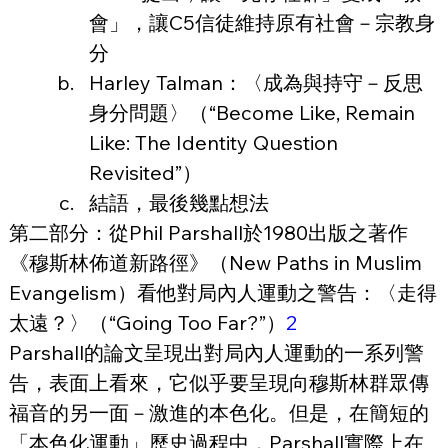
會」，讓C5信徒維持原有社會－宗教身
分
Harley Talman：〈成為與持守－反思
身分問題〉（“Become Like, Remain 
Like: The Identity Question 
Revisited”）
結語，最後幾點想法
第二部分：從Phil Parshall於1980出版之著作
《穆斯林佈道新路徑》（New Paths in Muslim 
Evangelism）看他對局內人運動之警告：〈走得
太遠？〉（“Going Too Far?”）
2
Parshall的論文呈現出對局內人運動的一系列警
告，表面上看來，它似乎要呈現向穆斯林群眾傳
福音的另一面－激進的本色化。但是，在簡短的
「本色化運動」歷史過程中，Parshall實際上在