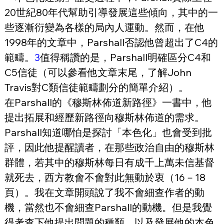
20世紀80年代幫助引導發展這些傾向，其中的一
些逐漸衍變為各樣的局內人運動。然而，在他
1998年的文章中，Parshall否認他曾超出了C4的
範疇。
3
值得稱讚的是，Parshall明確區分C4和
C5信徒（可以參看他文章末尾，了解John 
Travis對C類信徒範疇劃分的簡單介紹）。
在Parshall的《穆斯林佈道新路徑》一書中，他
提出拓展和經歷新路徑向穆斯林佈道的需求。
Parshall知道哪怕是探討「本色化」也會受到批
評，因此他提醒讀者，在那些政治自由的穆斯林
群體，若其中的穆斯林每日有成千上萬未信基督
就死去，西方教會不會對此無動於衷（16－18
頁）。我在文章開頭說了我不會細查作者的動
機，當然也不會細查Parshall的動機。但是我覺
得考查下他提出問題的種類，以及發展他的本色