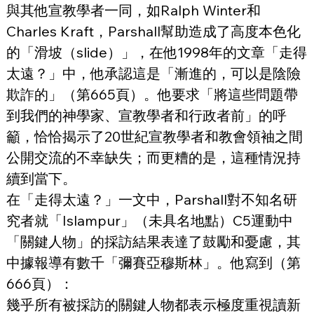
與其他宣教學者一同，如Ralph Winter和
Charles Kraft，Parshall幫助造成了高度本色化
的「滑坡（slide）」，在他1998年的文章「走得
太遠？」中，他承認這是「漸進的，可以是陰險
欺詐的」（第665頁）。他要求「將這些問題帶
到我們的神學家、宣教學者和行政者前」的呼
籲，恰恰揭示了20世紀宣教學者和教會領袖之間
公開交流的不幸缺失；而更糟的是，這種情況持
續到當下。
在「走得太遠？」一文中，Parshall對不知名研
究者就「Islampur」（未具名地點）C5運動中
「關鍵人物」的採訪結果表達了鼓勵和憂慮，其
中據報導有數千「彌賽亞穆斯林」。他寫到（第
666頁）：
幾乎所有被採訪的關鍵人物都表示極度重視讀新