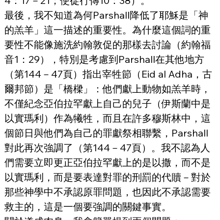
4：17－21；使徒行傳10：38）。
最後，我不知道為何Parshall降低了耶穌是「神
的羔羊」這一描述的重要性。為什麼這個詞的重
要性不能像施洗約翰敦促的那樣去討論（約翰福
音1：29），特別是考慮到Parshall在其他地方
（第144－47頁）指出宰牲節（Eid al Adha，古
爾邦節）是「橋樑」：他們獻上動物如羔羊時，
不僅紀念亞伯拉罕獻上自己的兒子（伊斯蘭中是
以實瑪利）作為犧牲，而且在許多穆斯林中，這
個節日與他們為自己的罪獻祭相聯繫，Parshall
對此再次強調了（第144－47頁）。我不認為人
們需要立即更正亞伯拉罕獻上的是以撒，而不是
以實瑪利，而是要表達對罪的刑罰的代贖－對於
那些神學中不承認原罪問題，也因此不承認需要
救主的，這是一個要強調的關鍵事實。