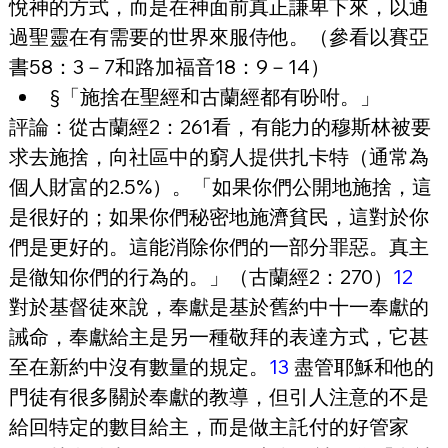
悅神的方式，而是在神面前真正謙卑下來，以通
過聖靈在有需要的世界來服侍他。（參看以賽亞
書58：3－7和路加福音18：9－14）
§「施捨在聖經和古蘭經都有吩咐。」
評論：從古蘭經2：261看，有能力的穆斯林被要
求去施捨，向社區中的窮人提供扎卡特（通常為
個人財富的2.5%）。「如果你們公開地施捨，這
是很好的；如果你們秘密地施濟貧民，這對於你
們是更好的。這能消除你們的一部分罪惡。真主
是徹知你們的行為的。」（古蘭經2：270）
12
對於基督徒來說，奉獻是基於舊約中十一奉獻的
誡命，奉獻給主是另一種敬拜的表達方式，它甚
至在新約中沒有數量的規定。
13
 盡管耶穌和他的
門徒有很多關於奉獻的教導，但引人注意的不是
給回特定的數目給主，而是做主託付的好管家