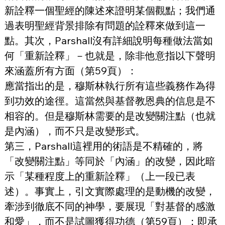
新詮釋一個聖經的陳述來證明某個觀點；我們通
過表明聖經背景排除有問題的詮釋來做到這一
點。其次，Parshall沒有詳細說明每種做法當如
何「重新詮釋」－也就是，除非他意指以下聲明
來涵蓋所有方面（第59頁）：
應當指出的是，穆斯林執行所有這些義務作為得
到功效的途徑。這當然與基督教恩典的信息是不
相容的。但是穆斯林需要的是改變關注點（也就
是內涵），而不只是改變形式。
第三，Parshall這裡用的術語是不精確的，將
「改變關注點」等同於「內涵」的改變，因此暗
示「某種程度上的重新詮釋」（上一段已表
述）。事實上，引文實際處理的是動機的改變，
牽涉到徹底不同的神學，要展現「對基督的感激
和愛」，而不是試圖獲得功德（第59頁）；即承