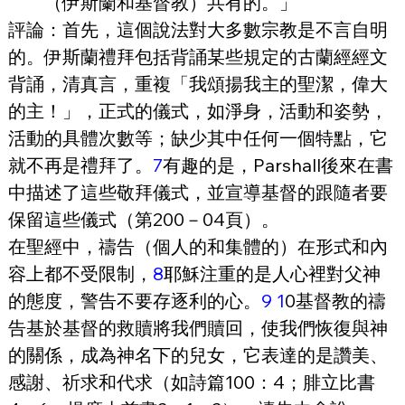
（伊斯蘭和基督教）共有的。」
評論：首先，這個說法對大多數宗教是不言自明
的。伊斯蘭禮拜包括背誦某些規定的古蘭經經文
背誦，清真言，重複「我頌揚我主的聖潔，偉大
的主！」，正式的儀式，如淨身，活動和姿勢，
活動的具體次數等；缺少其中任何一個特點，它
就不再是禮拜了。
7
有趣的是，Parshall後來在書
中描述了這些敬拜儀式，並宣導基督的跟隨者要
保留這些儀式（第200－04頁）。
在聖經中，禱告（個人的和集體的）在形式和內
容上都不受限制，
8
耶穌注重的是人心裡對父神
的態度，警告不要存逐利的心。
9
1
0基督教的禱
告基於基督的救贖將我們贖回，使我們恢復與神
的關係，成為神名下的兒女，它表達的是讚美、
感謝、祈求和代求（如詩篇100：4；腓立比書