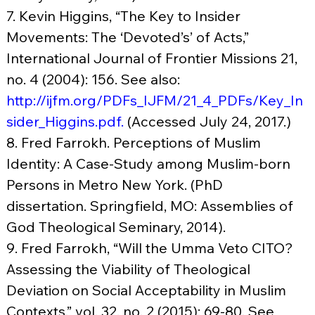
7. Kevin Higgins, “The Key to Insider 
Movements: The ‘Devoted’s’ of Acts,” 
International Journal of Frontier Missions 21, 
no. 4 (2004): 156. See also: 
http://ijfm.org/PDFs_IJFM/21_4_PDFs/Key_In
sider_Higgins.pdf
.
 (Accessed July 24, 2017.)
8. Fred Farrokh. Perceptions of Muslim 
Identity: A Case-Study among Muslim-born 
Persons in Metro New York. (PhD 
dissertation. Springfield, MO: Assemblies of 
God Theological Seminary, 2014).
9. Fred Farrokh, “Will the Umma Veto CITO? 
Assessing the Viability of Theological 
Deviation on Social Acceptability in Muslim 
Contexts,” vol. 32, no. 2 (2015): 69-80. See 