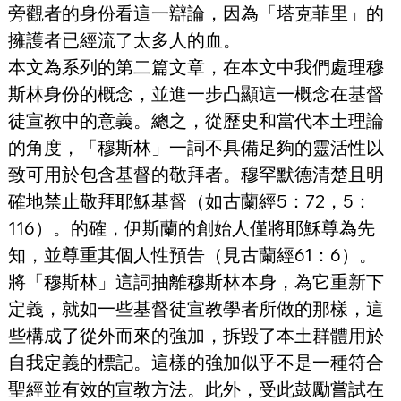
旁觀者的身份看這一辯論，因為「塔克菲里」的
擁護者已經流了太多人的血。
本文為系列的第二篇文章，在本文中我們處理穆
斯林身份的概念，並進一步凸顯這一概念在基督
徒宣教中的意義。總之，從歷史和當代本土理論
的角度，「穆斯林」一詞不具備足夠的靈活性以
致可用於包含基督的敬拜者。穆罕默德清楚且明
確地禁止敬拜耶穌基督（如古蘭經5：72，5：
116）。的確，伊斯蘭的創始人僅將耶穌尊為先
知，並尊重其個人性預告（見古蘭經61：6）。
將「穆斯林」這詞抽離穆斯林本身，為它重新下
定義，就如一些基督徒宣教學者所做的那樣，這
些構成了從外而來的強加，拆毀了本土群體用於
自我定義的標記。這樣的強加似乎不是一種符合
聖經並有效的宣教方法。此外，受此鼓勵嘗試在