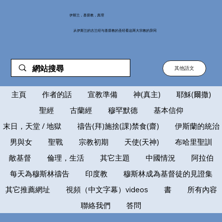
伊斯兰，基督教，真理
从伊斯兰的古兰经与基督教的圣经看这两大宗教的异同
其他語文
主頁
作者的話
宣教準備
神(真主)
耶穌(爾撒)
聖經
古蘭經
穆罕默德
基本信仰
末日，天堂 / 地獄
禱告(拜)施捨(課)禁食(齋)
伊斯蘭的統治
男與女
聖戰
宗教初期
天使(天神)
布哈里聖訓
敵基督
倫理，生活
其它主題
中國情況
阿拉伯
每天為穆斯林禱告
印度教
穆斯林成為基督徒的見證集
其它推薦網址
視頻（中文字幕）videos
書
所有內容
聯絡我們
答問