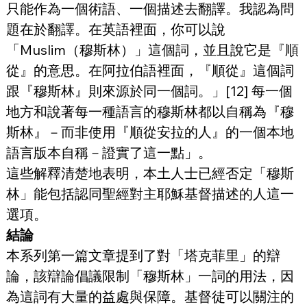
只能作為一個術語、一個描述去翻譯。我認為問
題在於翻譯。在英語裡面，你可以說
「Muslim（穆斯林）」這個詞，並且說它是『順
從』的意思。在阿拉伯語裡面，『順從』這個詞
跟『穆斯林』則來源於同一個詞。」[12] 每一個
地方和說著每一種語言的穆斯林都以自稱為『穆
斯林』－而非使用『順從安拉的人』的一個本地
語言版本自稱－證實了這一點」。
這些解釋清楚地表明，本土人士已經否定「穆斯
林」能包括認同聖經對主耶穌基督描述的人這一
選項。
結論
本系列第一篇文章提到了對「塔克菲里」的辯
論，該辯論倡議限制「穆斯林」一詞的用法，因
為這詞有大量的益處與保障。基督徒可以關注的