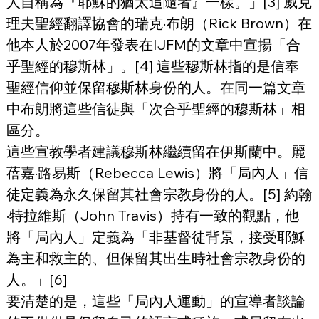
人自稱為『耶穌的猶太追隨者』一樣。」[3] 威克
理夫聖經翻譯協會的瑞克·布朗（Rick Brown）在
他本人於2007年發表在IJFM的文章中宣揚「合
乎聖經的穆斯林」。[4] 這些穆斯林指的是信奉
聖經信仰並保留穆斯林身份的人。在同一篇文章
中布朗將這些信徒與「次合乎聖經的穆斯林」相
區分。
這些宣教學者建議穆斯林繼續留在伊斯蘭中。麗
蓓嘉·路易斯（Rebecca Lewis）將「局內人」信
徒定義為永久保留其社會宗教身份的人。[5] 約翰
·特拉維斯（John Travis）持有一致的觀點，他
將「局內人」定義為「非基督徒背景，接受耶穌
為主和救主的、但保留其出生時社會宗教身份的
人。」[6]
要清楚的是，這些「局內人運動」的宣導者談論