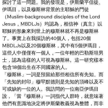
探討了這一問題。我的發現是，伊斯蘭平信徒、
伊瑪目，以及穆斯林背景的主耶穌的門徒
（Muslim-background disciples of the Lord 
Jesus，MBDLJs）均認為，相信神（真主）以
耶穌的形象來到世上的穆斯林就不再是穆斯林
了。事實上在我採訪的40個人，包括20個
MBDLJs以及20個穆斯林，其中有5個伊瑪目，
這些人中僅僅有一個人，一位年輕的巴勒斯坦男
士，認為這樣的人可視為穆斯林。這一研究樣本
包含18個出生在不同國家的人。
「穆斯林」一詞是預留給那些相信所有先知、而
「先知的封印」穆罕默德則是先知的頂峰以及不
可或缺的一位的人。我訪問的一位南亞伊瑪目
說，「當『穆斯林』一詞指代人群時，就意味著
他們有意識地決定將伊斯蘭教義視為整體，而非