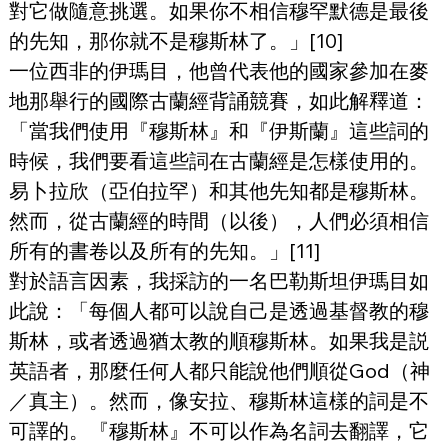
對它做隨意挑選。如果你不相信穆罕默德是最後
的先知，那你就不是穆斯林了。」[10]
一位西非的伊瑪目，他曾代表他的國家參加在麥
地那舉行的國際古蘭經背誦競賽，如此解釋道：
「當我們使用『穆斯林』和『伊斯蘭』這些詞的
時候，我們要看這些詞在古蘭經是怎樣使用的。
易卜拉欣（亞伯拉罕）和其他先知都是穆斯林。
然而，從古蘭經的時間（以後），人們必須相信
所有的書卷以及所有的先知。」[11]
對於語言因素，我採訪的一名巴勒斯坦伊瑪目如
此說：「每個人都可以說自己是透過基督教的穆
斯林，或者透過猶太教的順穆斯林。如果我是説
英語者，那麼任何人都只能說他們順從God（神
／真主）。然而，像安拉、穆斯林這樣的詞是不
可譯的。『穆斯林』不可以作為名詞去翻譯，它