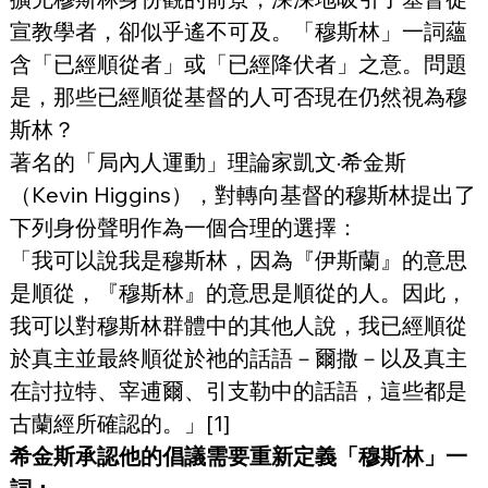
宣教學者，卻似乎遙不可及。「穆斯林」一詞蘊
含「已經順從者」或「已經降伏者」之意。問題
是，那些已經順從基督的人可否現在仍然視為穆
斯林？
著名的「局內人運動」理論家凱文·希金斯
（Kevin Higgins），對轉向基督的穆斯林提出了
下列身份聲明作為一個合理的選擇：
「我可以說我是穆斯林，因為『伊斯蘭』的意思
是順從，『穆斯林』的意思是順從的人。因此，
我可以對穆斯林群體中的其他人說，我已經順從
於真主並最終順從於祂的話語－爾撒－以及真主
在討拉特、宰逋爾、引支勒中的話語，這些都是
古蘭經所確認的。」[1]
希金斯承認他的倡議需要重新定義「穆斯林」一