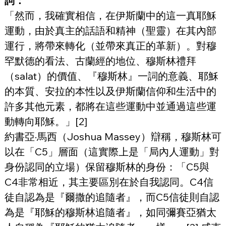
詞：
「然而，我確實相信，在伊斯蘭中的這一真耶穌
運動，由於真主的話語和精神（聖靈）在其內部
運行，將帶來轉化（並帶來真正的革新）。對穆
罕默德的看法、古蘭經的地位、穆斯林禮拜
（salat）的價值、『穆斯林』一詞的意義、耶穌
的本質、安拉的本性以及伊斯蘭信仰和生活中的
許多其他元素，都將在這些運動中並通過這些運
動轉向耶穌。」[2]
約書亞·馬西（Joshua Massey）辯稱，穆斯林可
以在「C5」層面（這實際上是「局內人運動」對
身份認同的立場）保留穆斯林的身份：「C5與
C4非常相近，其主要區別在於自我認同。C4信
徒自認為是『爾撒的追隨者』，而C5信徒則自認
為是『耶穌的穆斯林追隨者』，如同彌賽亞猶太