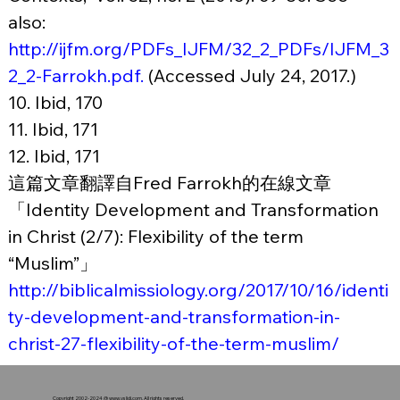
also: 
http://ijfm.org/PDFs_IJFM/32_2_PDFs/IJFM_3
2_2-Farrokh.pdf
.
 (Accessed July 24, 2017.)
10. Ibid, 170
11. Ibid, 171
12. Ibid, 171
這篇文章翻譯自Fred Farrokh的在線文章
「Identity Development and Transformation 
in Christ (2/7): Flexibility of the term 
“Muslim”」
http://biblicalmissiology.org/2017/10/16/identi
ty-development-and-transformation-in-
christ-27-flexibility-of-the-term-muslim/
Copyright 2002-2024 @
www.ysljdj.com
. All rights reserved.