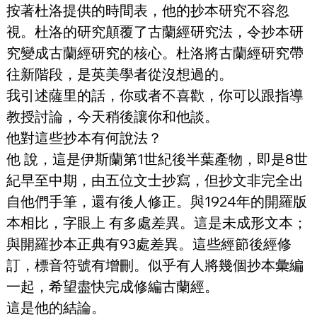
按著杜洛提供的時間表，他的抄本研究不容忽
視。杜洛的研究顛覆了古蘭經研究法，令抄本研
究變成古蘭經研究的核心。杜洛將古蘭經研究帶
往新階段，是英美學者從沒想過的。
我引述薩里的話，你或者不喜歡，你可以跟指導
教授討論，今天稍後讓你和他談。
他對這些抄本有何說法？
他 說，這是伊斯蘭第1世紀後半葉產物，即是8世
紀早至中期，由五位文士抄寫，但抄文非完全出
自他們手筆，還有後人修正。與1924年的開羅版
本相比，字眼上 有多處差異。這是未成形文本；
與開羅抄本正典有93處差異。這些經節後經修
訂，標音符號有增刪。似乎有人將幾個抄本彙編
一起，希望盡快完成修編古蘭經。
這是他的結論。