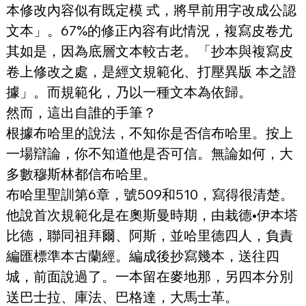
本修改內容似有既定模 式，將早前用字改成公認
文本」。67%的修正內容有此情況，複寫皮卷尤
其如是，因為底層文本較古老。「抄本與複寫皮
卷上修改之處，是經文規範化、打壓異版 本之證
據」。而規範化，乃以一種文本為依歸。
然而，這出自誰的手筆？
根據布哈里的說法，不知你是否信布哈里。按上
一場辯論，你不知道他是否可信。無論如何，大
多數穆斯林都信布哈里。
布哈里聖訓第6章，號509和510，寫得很清楚。
他說首次規範化是在奧斯曼時期，由栽德•伊本塔
比德，聯同祖拜爾、阿斯，並哈里德四人，負責
編匯標準本古蘭經。編成後抄寫幾本，送往四
城，前面說過了。一本留在麥地那，另四本分別
送巴士拉、庫法、巴格達，大馬士革。