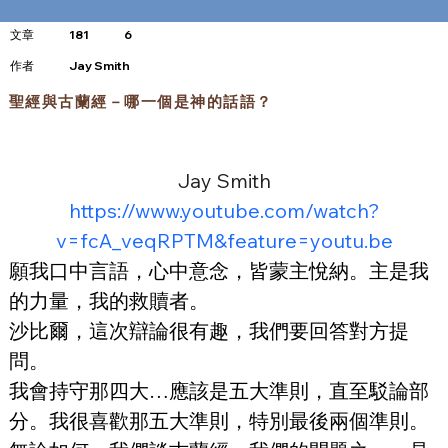
文章
181
6
​作者
Jay Smith
聖經與古蘭經－哪一個是神的話語？
Jay Smith
https://www.youtube.com/watch?
v=fcA_veqRPTM&feature=youtu.be
願我口中言語，心中意念，皆蒙主悅納。主是我
的力量，我的救贖者。
沙比爾，這次辯論很有趣，我們要回答對方提
問。
我會持守那四大…應該是五大準則，直至駁論部
分。我很喜歡那五大準則，特別最後兩個準則。