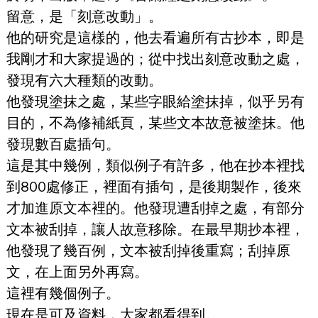
留意，是「刻意改動」。
他的研究是這樣的，他去看遍所有古抄本，即是
我剛才和大家提過的；從中找出刻意改動之處，
發現有六大種類的改動。
他發現塗抹之處，某些字眼給塗抹掉，似乎另有
目的，不為修補紙頁，某些文本故意被塗抹。他
發現數百處插句。
這是其中幾例，類似例子有許多，他在抄本裡找
到800處修正，裡面有插句，是後期製作，後來
才加進原文本裡的。他發現遭刮掉之處，有部分
文本被刮掉，讓人故意移除。在最早期抄本裡，
他發現了幾百例，文本被刮掉後重寫；刮掉原
文，在上面另外再寫。
這裡有幾個例子。
現在是可及資料，大家都看得到。