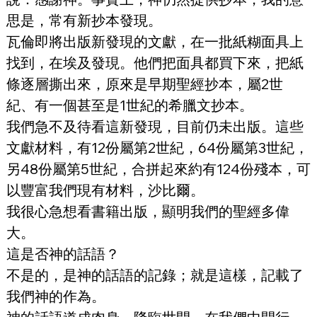
思是，常有新抄本發現。
瓦倫即將出版新發現的文獻，在一批紙糊面具上
找到，在埃及發現。他們把面具都買下來，把紙
條逐層撕出來，原來是早期聖經抄本，屬2世
紀、有一個甚至是1世紀的希臘文抄本。
我們急不及待看這新發現，目前仍未出版。這些
文獻材料，有12份屬第2世紀，64份屬第3世紀，
另48份屬第5世紀，合拼起來約有124份殘本，可
以豐富我們現有材料，沙比爾。
我很心急想看書籍出版，顯明我們的聖經多偉
大。
這是否神的話語？
不是的，是神的話語的記錄；就是這樣，記載了
我們神的作為。