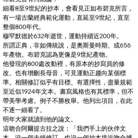
細看8至9世紀的抄本，會看見正如布碧克所言，
有一場古蘭經典範化運動，直延至9世紀，直至
整個800年代。
穆罕默德於632年逝世，運動持續近200年。
所謂正典，非如傳統說，是奧斯曼時期、或656
年產物。布碧克認為更像是9世紀產物。
他發現的800處改動裡，有原本的抄寫員的修
改、也有增刪長母音，可見運動正趨向某個標
準。相關修訂似乎有目標、有選擇性，盡量規範
至近似1924年文本。書寫風格也有其標準，但不
帶美學考慮。例子不勝枚舉。他列出項目，在此
不逐一細看了。
明年大家就讀到他的論文。
這吻合阿爾提古拉之說：「我們手上的伙伴文
本，沒一個未經修訂，也沒一個抄本接近吻合據