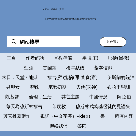
伊斯兰，基督教，真理
从伊斯兰的古兰经与基督教的圣经看这两大宗教的异同
其他語文
主頁
作者的話
宣教準備
神(真主)
耶穌(爾撒)
聖經
古蘭經
穆罕默德
基本信仰
末日，天堂 / 地獄
禱告(拜)施捨(課)禁食(齋)
伊斯蘭的統治
男與女
聖戰
宗教初期
天使(天神)
布哈里聖訓
敵基督
倫理，生活
其它主題
中國情況
阿拉伯
每天為穆斯林禱告
印度教
穆斯林成為基督徒的見證集
其它推薦網址
視頻（中文字幕）videos
書
所有內容
聯絡我們
答問