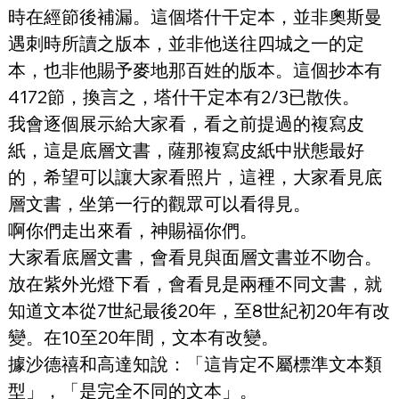
時在經節後補漏。這個塔什干定本，並非奧斯曼
遇刺時所讀之版本，並非他送往四城之一的定
本，也非他賜予麥地那百姓的版本。這個抄本有
4172節，換言之，塔什干定本有2/3已散佚。
我會逐個展示給大家看，看之前提過的複寫皮
紙，這是底層文書，薩那複寫皮紙中狀態最好
的，希望可以讓大家看照片，這裡，大家看見底
層文書，坐第一行的觀眾可以看得見。
啊你們走出來看，神賜福你們。
大家看底層文書，會看見與面層文書並不吻合。
放在紫外光燈下看，會看見是兩種不同文書，就
知道文本從7世紀最後20年，至8世紀初20年有改
變。在10至20年間，文本有改變。
據沙德禧和高達知說：「這肯定不屬標準文本類
型」，「是完全不同的文本」。