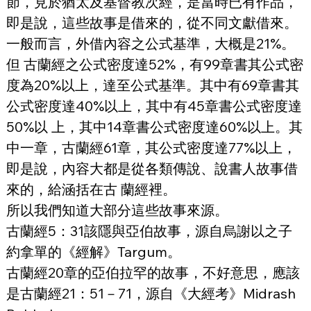
節，見於猶太及基督教次經，是當時已有作品，
即是說，這些故事是借來的，從不同文獻借來。
一般而言，外借內容之公式基準，大概是21%。
但 古蘭經之公式密度達52%，有99章書其公式密
度為20%以上，達至公式基準。其中有69章書其
公式密度達40%以上，其中有45章書公式密度達
50%以 上，其中14章書公式密度達60%以上。其
中一章，古蘭經61章，其公式密度達77%以上，
即是說，內容大都是從各類傳說、說書人故事借
來的，給涵括在古 蘭經裡。
所以我們知道大部分這些故事來源。
古蘭經5：31該隱與亞伯故事，源自烏謝以之子
約拿單的《經解》Targum。
古蘭經20章的亞伯拉罕的故事，不好意思，應該
是古蘭經21：51－71，源自《大經考》Midrash 