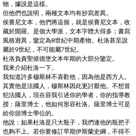
物，據說是這樣。
但他們也說明，兩種文本均有抄寫差異。
侯賽尼文本，他們將這個，就是侯賽尼文本，收
藏於開羅。是個大學派，文本字體大得多；書寫
風格迥異，鑒定為8世紀中期產物。杜洛甚至說
屬於9世紀，不可能屬7世紀。
杜洛負責聖彼德堡文本年期的大部分鑒定。
我來介紹杜洛一下。
我知道許多穆斯林不喜歡他，因為他是西方人。
其實他是法國人，穆斯林因此更討厭他。不想冒
犯法國人，現在容我引述你的學者，你的指導教
授：薩里博士，他如何形容杜洛。薩里博士可是
給你頒博士學位的。
他說：如果杜洛是只大瓶子，我們連他的瓶把子
也夠不上。若你要修訂早期伊斯蘭史綱，不得不