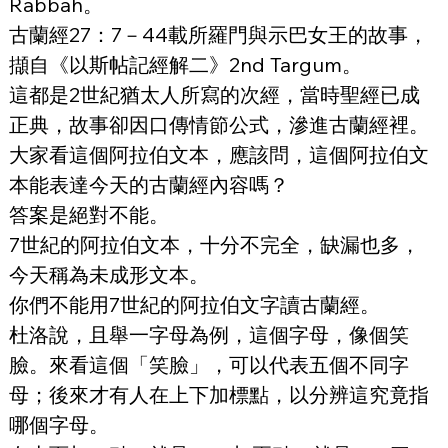
Rabbah。
古蘭經27：7－44載所羅門與示巴女王的故事，
擷自《以斯帖記經解二》2nd Targum。
這都是2世紀猶太人所寫的次經，當時聖經已成
正典，故事卻因口傳情節公式，滲進古蘭經裡。
大家看這個阿拉伯文本，應該問，這個阿拉伯文
本能表達今天的古蘭經內容嗎？
答案是絕對不能。
7世紀的阿拉伯文本，十分不完全，缺漏也多，
今天稱為未成形文本。
你們不能用7世紀的阿拉伯文字讀古蘭經。
杜洛說，且舉一字母為例，這個字母，像個笑
臉。來看這個「笑臉」，可以代表五個不同字
母；後來才有人在上下加標點，以分辨這究竟指
哪個字母。