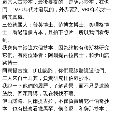
這六大古抄本，最後要提的，是薩那抄本，在也
門，1970年代才發現的，外界要到1980年代才一
睹其真貌。
三位德國人：普英博士、范博文博士、奧理格博
士，看過這個古本，且拍下照片，所以我們看得
到。
我會集中談這六個抄本，因為終於有穆斯林研究
它們。有兩位學者：阿爾提古拉博士，和伊山諾
路博士。
阿爾提古拉、伊山諾路，你們應該聽說過他們。
二人來自土耳其，負責研究杜伯奇抄本。
我說一下他們的履歷，了解背景，而不只是道聽
塗說。回頭再講，現在我找不著。
伊山諾路、阿爾提古拉，不僅負責研究杜伯奇抄
本，也有機會看撒馬罕、侯賽尼，和薩那抄本，