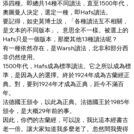
添四種。即總共14種不同讀法，直至1500年代，
奧圖曼人決定，選定一種，即Hafs讀法。
要記得，如史莫博士說，「各種讀法互不相關，
是文本的不同版本」。意思全不一樣。被選上的
Hafs只是一個版本，那麼其他13種讀法呢？
有一種依然存在，是Warsh讀法，北非和部分西
非仍然使用。
1500年代，Hafs成為標準讀法。它之所以成為標
準，是因為人的選擇。終於1924年成為古蘭經正
典。對，要到1924年才成為正典，距今不滿百
年。
法德國王頒令，以此為正典。法德國王於1985年
頒令，是大概29年前的事。
因此，你們的古蘭經，可以說，我比這本經書古
老一倍。讓大家知道我多麼老了。忽然間我覺得