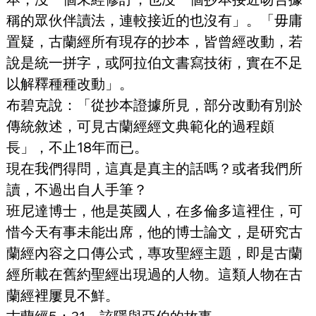
稱的眾伙伴讀法，連較接近的也沒有」。「毋庸
置疑，古蘭經所有現存的抄本，皆曾經改動，若
說是統一拼字，或阿拉伯文書寫技術，實在不足
以解釋種種改動」。
布碧克說：「從抄本證據所見，部分改動有別於
傳統敘述，可見古蘭經經文典範化的過程頗
長」，不止18年而已。
現在我們得問，這真是真主的話嗎？或者我們所
讀，不過出自人手筆？
班尼達博士，他是英國人，在多倫多這裡住，可
惜今天有事未能出席，他的博士論文，是研究古
蘭經內容之口傳公式，專攻聖經主題，即是古蘭
經所載在舊約聖經出現過的人物。這類人物在古
蘭經裡屢見不鮮。