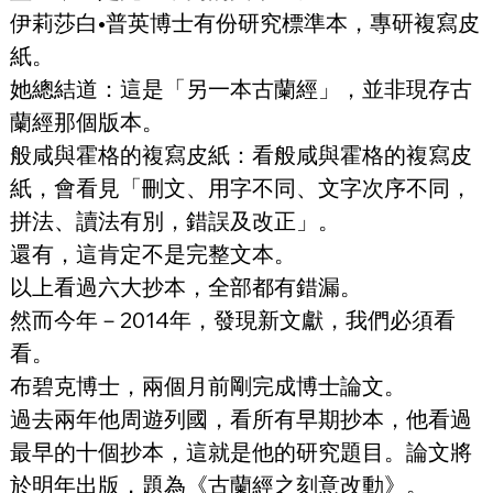
伊莉莎白•普英博士有份研究標準本，專研複寫皮
紙。
她總結道：這是「另一本古蘭經」，並非現存古
蘭經那個版本。
般咸與霍格的複寫皮紙：看般咸與霍格的複寫皮
紙，會看見「刪文、用字不同、文字次序不同，
拼法、讀法有別，錯誤及改正」。
還有，這肯定不是完整文本。
以上看過六大抄本，全部都有錯漏。
然而今年－2014年，發現新文獻，我們必須看
看。
布碧克博士，兩個月前剛完成博士論文。
過去兩年他周遊列國，看所有早期抄本，他看過
最早的十個抄本，這就是他的研究題目。論文將
於明年出版，題為《古蘭經之刻意改動》。