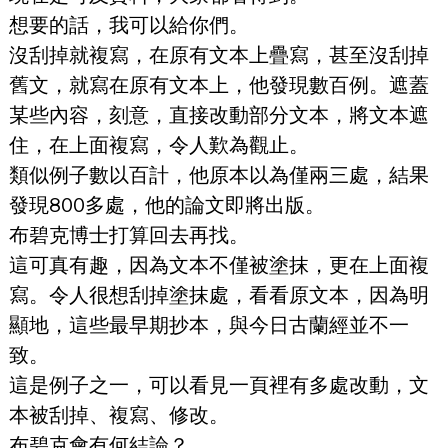
想要的話，我可以給你們。
沒刮掉就複寫，在原有文本上疊寫，甚至沒刮掉
舊文，就寫在原有文本上，他發現數百例。遮蓋
某些內容，刻意，直接改動部分文本，將文本遮
住，在上面複寫，令人歎為觀止。
類似例子數以百計，他原本以為僅兩三處，結果
發現800多處，他的論文即將出版。
布碧克博士打算回去再找。
這可真有趣，因為文本不僅被塗抹，更在上面複
寫。令人很想刮掉塗抹處，看看原文本，因為明
顯地，這些最早期抄本，與今日古蘭經並不一
致。
這是例子之一，可以看見一頁裡有多處改動，文
本被刮掉、複寫、修改。
布碧克會有何結論？