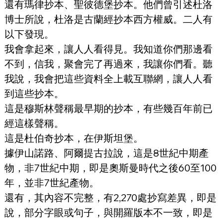
還有瑪律抄本、聖彼德堡抄本。他們曾引述杜洛
博士所說，杜洛是古蘭經抄本西方權威。二人有
以下發現。
我會拿起來，讓人人看得見。我知道你們那邊看
不到，信我，聚會完了再過來，我讓你們看。聽
我說，我會把這些資料全上載互聯網，讓人人看
到這些抄本。
這是穆斯林聲稱最早期的抄本，有些幾百年前已
經這樣聲稱。
這是杜伯奇抄本，在伊斯坦堡。
據伊山諾路、阿爾提古拉說，這是8世紀中期產
物，非7世紀中期，即是奧斯曼時代之後60至100
年，並非7世紀產物。
還有，其內容不完整，有2,270處抄寫差異，即是
說，部分字眼或句子，與開羅版本不一致，即是