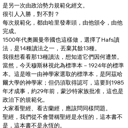
是另一次由政治勢力規範化經文。
很引人入勝，對不對？
每次規範化，都由哈里發牽頭，由他頒令，由他
完成。
1500年代奧圖曼帝國也這樣做，選擇了Hafs讀
法，是14種讀法之一，丟棄其餘13種。
我很想看看那13種讀法，想知道它們因何遭禁。
當然，今天穆斯林視此為標準本－1924年的標準
本。這是唯一由神學家選取的標準本，是阿茲哈
爾大學的神學家；但仍須取得認可，這要到1985
年才成事，約29年前，蒙沙特家族批准，這也是
政治下的規範化。
大家看聖經、看古蘭經，應該問同樣問題。
聖經，我們從不會聲稱聖經是永恆的，這本書不
是，這本書不是永恆的。