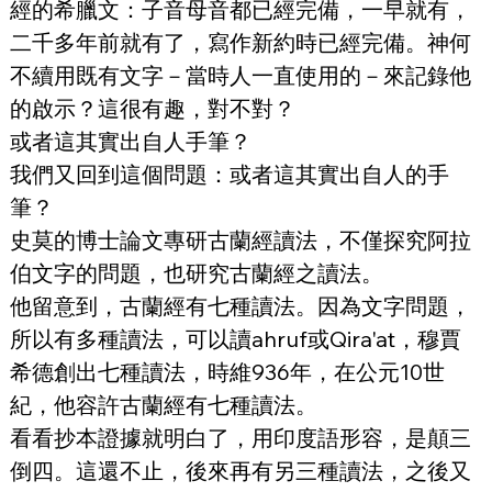
經的希臘文：子音母音都已經完備，一早就有，
二千多年前就有了，寫作新約時已經完備。神何
不續用既有文字－當時人一直使用的－來記錄他
的啟示？這很有趣，對不對？
或者這其實出自人手筆？
我們又回到這個問題：或者這其實出自人的手
筆？
史莫的博士論文專研古蘭經讀法，不僅探究阿拉
伯文字的問題，也研究古蘭經之讀法。
他留意到，古蘭經有七種讀法。因為文字問題，
所以有多種讀法，可以讀ahruf或Qira'at，穆賈
希德創出七種讀法，時維936年，在公元10世
紀，他容許古蘭經有七種讀法。
看看抄本證據就明白了，用印度語形容，是顛三
倒四。這還不止，後來再有另三種讀法，之後又