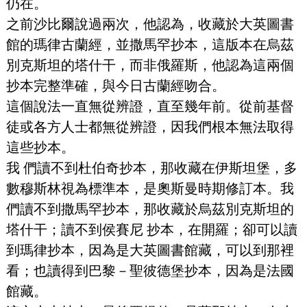
仍在。
之前沙比爾說過兩次，他認為，收藏於大英圖書
館的瑪律古蘭經，並撒馬罕抄本，這版本在烏茲
別克斯坦的塔什干，而非俄羅斯，他認為這兩個
抄本完整準確，與今日古蘭經吻合。
這個說法一直無從辨證，直至幾年前。從前基督
徒或各方人士都無從辨證，因我們根本無法取得
這些抄本。
我 們讀不到杜伯奇抄本，那收藏在伊斯坦堡，多
數穆斯林視為標準本，是奧斯曼時期修訂本。我
們讀不到撒馬罕抄本，那收藏於烏茲別克斯坦的
塔什干；讀不到侯賽尼 抄本，在開羅；卻可以讀
到瑪律抄本，因為是大英圖書館藏，可以到那裡
看；也讀得到巴黎－聖彼德堡抄本，因為是法國
館藏。