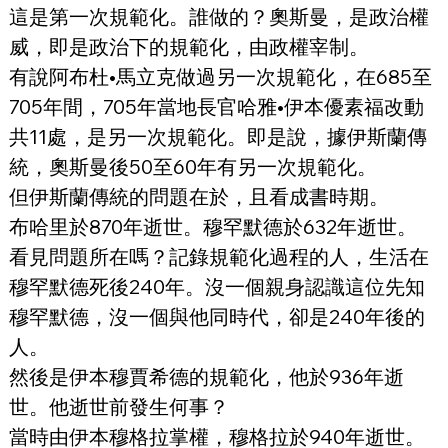
這是第一次規範化。誰做的？奧斯曼，是政治權
威，即是政治下的規範化，由政權宰制。
有說阿布杜•馬立克做過另一次規範化，在685至
705年間，705年當地長官哈雅•伊本優素福改動
共11處，是另一次規範化。即是說，據伊斯蘭傳
統，奧斯曼後50至60年有另一次規範化。
但伊斯蘭傳統的問題在於，且看成書時期。
布哈里於870年逝世。穆罕默德於632年逝世。
看見問題所在嗎？記錄規範化過程的人，生活在
穆罕默德死後240年。沒一個親身認識這位先知
穆罕默德，沒一個與他同時代，卻是240年後的
人。
然後是伊本穆賈希德的規範化，他於936年逝
世。他逝世前發生何事？
當時由伊本穆格拉掌權，穆格拉於940年逝世。