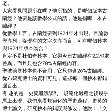
老。
大家看見問題所在嗎？他所指的，是哪個版本古
蘭經？他要是談數學公式的話，他是指哪一本古
蘭經？
從數學上言，古蘭經要到1924年才出現。且論數
學序列，從現有的文字次序而言，可有哪個抄本
與1924年版本吻合？
肯定不是杜伯奇抄本，它與今日古蘭經有2,270處
差異，而且只包含78%古蘭經內容。
聖彼德堡抄本也不合用，它只包含26%古蘭經。
從布碧克博士的資料可見，這些每一個抄本都錯
漏百出。
有 趣的是，史莫繼續談到，規範化過程之後幾乎
馬上出現。我們來看規範化的歷史過程。史莫的
博士論文，研究抄本的錯誤與修改，他說：「文