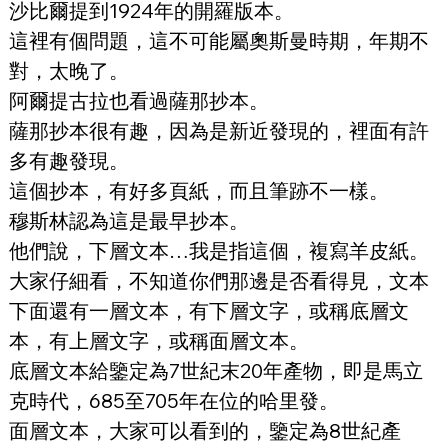
沙比爾提到1924年的開羅版本。
這裡有個問題，這不可能屬奧斯曼時期，年期不
對，太晚了。
阿爾提古拉也看過薩那抄本。
薩那抄本很有趣，因為是新近發現的，裡面有許
多有趣發現。
這個抄本，有好多頁紙，而且筆跡不一樣。
穆斯林認為這是最早抄本。
他們說，下層文本…我是指這個，複寫羊皮紙。
大家仔細看，不知道你們那邊是否看得見，文本
下面還有一層文本，有下層文字，或稱底層文
本，有上層文字，或稱面層文本。
底層文本給鑒定為7世紀末20年產物，即是馬立
克時代，685至705年在位的哈里發。
面層文本，大家可以看到的，鑒定為8世紀產