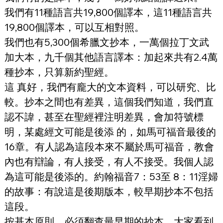
我們有11種語言共19,800個譯本，這11種語言共
19,800個譯本，可以互相對照。
我們也有5,300個希臘文抄本，一萬個拉丁文武
加大本，九千個其他語言譯本：加起來共有2.4萬
種抄本，只算新約聖經。
這 真好，我們有龐大的文本資料，可以研究、比
較。抄本之間也有差異，這個我們知道，我們直
認不諱，甚至在聖經裡注明差異，會加符號標
明，某處經文可能是後添 的，如馬可福音最後的
16章。有人認為這段本來不屬於馬可福音，教會
內也有辯論，有人接受，有人不接受。我個人認
為這可能是後添的。約翰福音7：53至 8：11淫婦
的故事：有說這是後期版本，較早期抄本不包括
這段。
按基本原則，必須翻查最早期的抄本。大家看到