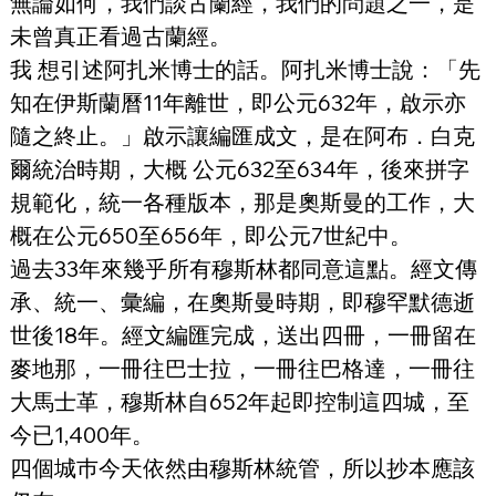
無論如何，我們談古蘭經，我們的問題之一，是
未曾真正看過古蘭經。
我 想引述阿扎米博士的話。阿扎米博士說：「先
知在伊斯蘭曆11年離世，即公元632年，啟示亦
隨之終止。」啟示讓編匯成文，是在阿布．白克
爾統治時期，大概 公元632至634年，後來拼字
規範化，統一各種版本，那是奧斯曼的工作，大
概在公元650至656年，即公元7世紀中。
過去33年來幾乎所有穆斯林都同意這點。經文傳
承、統一、彙編，在奧斯曼時期，即穆罕默德逝
世後18年。經文編匯完成，送出四冊，一冊留在
麥地那，一冊往巴士拉，一冊往巴格達，一冊往
大馬士革，穆斯林自652年起即控制這四城，至
今已1,400年。
四個城巿今天依然由穆斯林統管，所以抄本應該