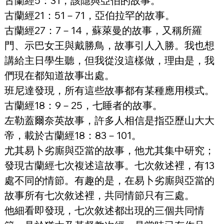
古蘭經5：31，該隱與亞伯的故事。
古蘭經21：51－71，亞伯拉罕的故事。
古蘭經27：7－14，蘇萊曼的故事，又稱所羅
門、示巴女王與戴勝鳥，故事引人入勝。我也想
講給主日學生聽，但我從沒這樣做，理由是，我
們現在都知道故事出處。
班尼達發現，所有這些故事都有某種應用模式。
古蘭經18：9－25，七睡者的故事。
左勒蓋爾奈英故事，許多人相信是指亞歷山大大
帝，載於古蘭經18：83－101。
尤其易卜劣廝與亞當的故事，他尤其集中研究；
發現古蘭經七次複述這故事。七次敘述裡，有13
處不同的情節。有趣的是，在易卜劣廝與亞當的
故事所有七次敘述裡，共同情節只有三處。
他細看即發現，七次敘述都出現的三個共同情