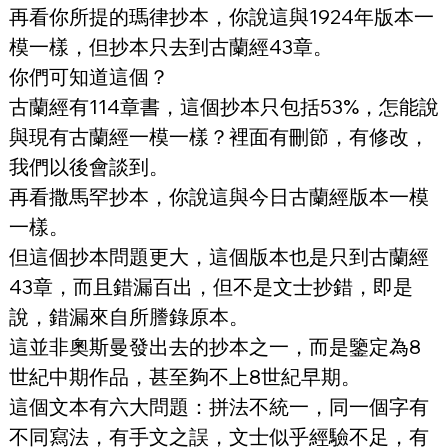
再看你所提的瑪律抄本，你說這與1924年版本一
模一樣，但抄本只去到古蘭經43章。
你們可知道這個？
古蘭經有114章書，這個抄本只包括53%，怎能說
與現有古蘭經一模一樣？裡面有刪節，有修改，
我們以後會談到。
再看撒馬罕抄本，你說這與今日古蘭經版本一模
一樣。
但這個抄本問題更大，這個版本也是只到古蘭經
43章，而且錯漏百出，但不是文士抄錯，即是
說，錯漏來自所謄錄原本。
這並非奧斯曼發出去的抄本之一，而是鑒定為8
世紀中期作品，甚至夠不上8世紀早期。
這個文本有六大問題：拼法不統一，同一個字有
不同寫法，有手文之誤，文士似乎經驗不足，有