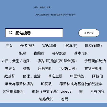
伊斯兰，基督教，真理
从伊斯兰的古兰经与基督教的圣经看这两大宗教的异同
其他語文
主頁
作者的話
宣教準備
神(真主)
耶穌(爾撒)
聖經
古蘭經
穆罕默德
基本信仰
末日，天堂 / 地獄
禱告(拜)施捨(課)禁食(齋)
伊斯蘭的統治
男與女
聖戰
宗教初期
天使(天神)
布哈里聖訓
敵基督
倫理，生活
其它主題
中國情況
阿拉伯
每天為穆斯林禱告
印度教
穆斯林成為基督徒的見證集
其它推薦網址
視頻（中文字幕）videos
書
所有內容
聯絡我們
答問