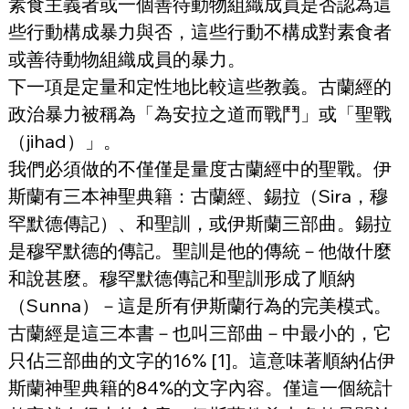
素食主義者或一個善待動物組織成員是否認為這
些行動構成暴力與否，這些行動不構成對素食者
或善待動物組織成員的暴力。
下一項是定量和定性地比較這些教義。古蘭經的
政治暴力被稱為「為安拉之道而戰鬥」或「聖戰
（jihad）」。
我們必須做的不僅僅是量度古蘭經中的聖戰。伊
斯蘭有三本神聖典籍：古蘭經、錫拉（Sira，穆
罕默德傳記）、和聖訓，或伊斯蘭三部曲。錫拉
是穆罕默德的傳記。聖訓是他的傳統－他做什麼
和說甚麼。穆罕默德傳記和聖訓形成了順納
（Sunna）－這是所有伊斯蘭行為的完美模式。
古蘭經是這三本書－也叫三部曲－中最小的，它
只佔三部曲的文字的16% [1]。這意味著順納佔伊
斯蘭神聖典籍的84%的文字內容。僅這一個統計