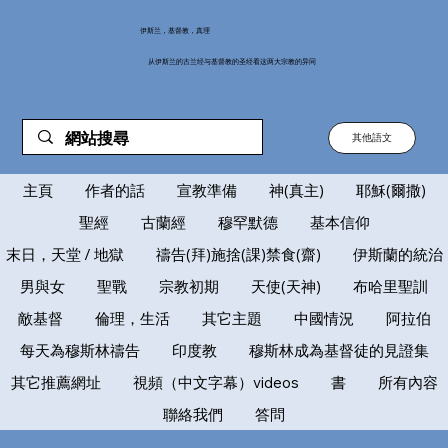
伊斯兰，基督教，真理
从伊斯兰的古兰经与基督教的圣经看这两大宗教的异同
其他語文
主頁
作者的話
宣教準備
神(真主)
耶穌(爾撒)
聖經
古蘭經
穆罕默德
基本信仰
末日，天堂 / 地獄
禱告(拜)施捨(課)禁食(齋)
伊斯蘭的統治
男與女
聖戰
宗教初期
天使(天神)
布哈里聖訓
敵基督
倫理，生活
其它主題
中國情況
阿拉伯
每天為穆斯林禱告
印度教
穆斯林成為基督徒的見證集
其它推薦網址
視頻（中文字幕）videos
書
所有內容
聯絡我們
答問