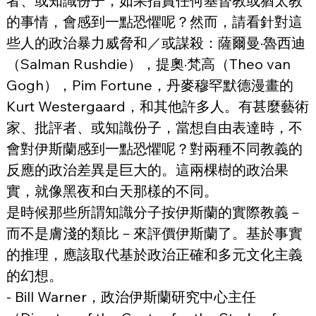
者、或知識份子，如果指責任何基督教或猶太教
的事情，會感到一點恐懼呢？然而，請看針對這
些人的政治暴力威脅和／或謀殺：薩爾曼·魯西迪
（Salman Rushdie），提奧·梵高（Theo van 
Gogh），Pim Fortune，丹麥穆罕默德漫畫的
Kurt Westergaard，和其他許多人。有甚麼藝術
家、批評者、或知識份子，當想自由表達時，不
會對伊斯蘭感到一點恐懼呢？對兩種不同教義的
反應的政治差異是巨大的。這兩棵樹的政治果
實，就像黑夜和白天那樣的不同。
是時候那些所謂知識分子按伊斯蘭的實際教義－
而不是膚淺的類比－來評價伊斯蘭了。基於事實
的推理，應該取代基於政治正確和多元文化主義
的幻想。
- Bill Warner，政治伊斯蘭研究中心主任