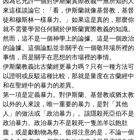
因為它允許一個對伊斯蘭實際教義一無所知的人
來這樣談論它：「看，伊斯蘭就像基督教，基督
徒和穆斯林一樣暴力。」如果這是真的，那麼你
就不需要學習任何關於伊斯蘭實際教義的知識。
然而，這不是一個神學上的論據。這是一個政治
的論據。這個論點並非關乎在一個敬拜場所裡的
事情，而是關乎在思想的市場裡的事情。
伊斯蘭教義比古蘭經更暴力嗎？只有一種方法可
以證明或反駁這種比較，那就是量度在古蘭經中
和在聖經中的暴力的差異。
第一項是定義暴力。對伊斯蘭、基督教或猶太教
以外的人來說，唯一重要的暴力，是對「其他
人」的做法或「政治暴力」。該隱殺死亞伯不是
政治暴力。政治暴力不是殺死一隻羔羊以飽肚
腹，或是獻動物為祭。值得注意的是，不論一個