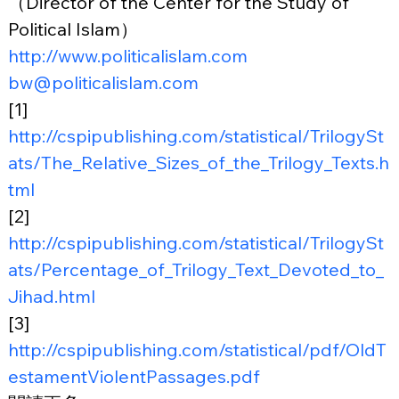
（Director of the Center for the Study of 
Political Islam）
http://www.politicalislam.com
bw@politicalislam.com
[1] 
http://cspipublishing.com/statistical/TrilogySt
ats/The_Relative_Sizes_of_the_Trilogy_Texts.h
tml
[2] 
http://cspipublishing.com/statistical/TrilogySt
ats/Percentage_of_Trilogy_Text_Devoted_to_
Jihad.html
[3] 
http://cspipublishing.com/statistical/pdf/OldT
estamentViolentPassages.pdf