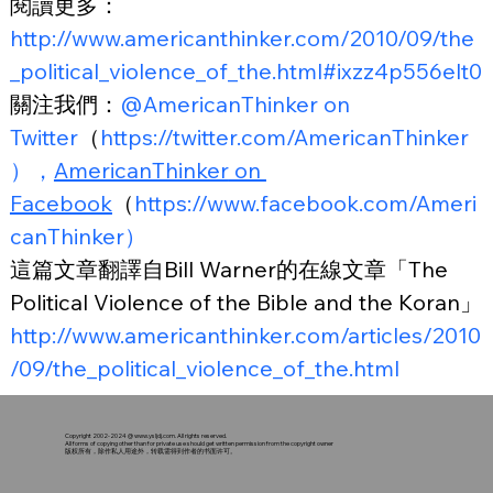
閱讀更多：
http://www.americanthinker.com/2010/09/the
_political_violence_of_the.html#ixzz4p556elt0
關注我們：
@AmericanThinker on 
Twitter
（
https://twitter.com/AmericanThinker
），
AmericanThinker
 on 
Facebook
（
https://www.facebook.com/Ameri
canThinker）
這篇文章翻譯自Bill Warner的在線文章「The 
Political Violence of the Bible and the Koran」
http://www.americanthinker.com/articles/2010
/09/the_political_violence_of_the.html
Copyright 2002-2024 @
www.ysljdj.com
. All rights reserved.
All forms of copying other than for private use should get written permission from the copyright owner
版权所有，除作私人用途外，转载需得到作者的书面许可。