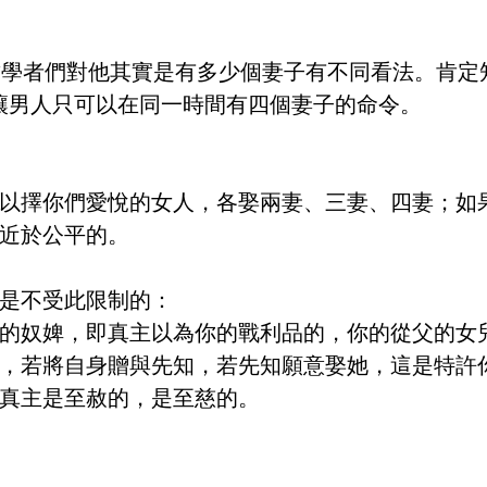
以致學者們對他其實是有多少個妻子有不同看法。肯
經讓男人只可以在同一時間有四個妻子的命令。
以擇你們愛悅的女人，各娶兩妻、三妻、四妻；如
近於公平的。
是不受此限制的：
的奴婢，即真主以為你的戰利品的，你的從父的女
，若將自身贈與先知，若先知願意娶她，這是特許
真主是至赦的，是至慈的。