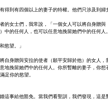
有得到有四個以上的妻子的特權。他們只涉及到婦
者的女士們，我常說，「一個女人可以將自身贈與
）中的任何人，也可以任意地挽留她們中的任何人
和慾望。」
將自身贈與安拉的使者（願平安歸於他）的女人，
意地挽留她們中的任何人。你所暫離的妻子，你想召
地滿足你的慾望。
婚這事給他豁免。當我們看聖訓，我們發現，這是對