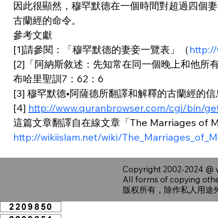
因此很顯然，穆罕默德在一個時間對超過四個妻
古蘭經的命令。
參考文獻
[1]請參閱：「穆罕默德的妻妾一覽表」（
http:
[2]「阿納斯敘述：先知常在同一個晚上和他
布哈里聖訓7：62：6
[3] 穆罕默德•阿薩德所翻譯和解釋的古蘭經的信息 [英國
[4] 
http://www.quranbrowser.com/cgi/bin/ge
這篇文章翻譯自在線文章「The Marriages of Muhamm
http://wikiislam.net/wiki/The_Marriages_of
Copyright 2002-2024 @
All forms of copying oth
版权所有，除作私人用途