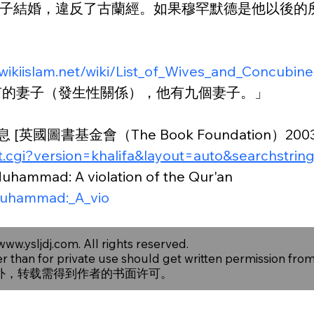
子結婚，違反了古蘭經。如果穆罕默德是他以後的
//wikiislam.net/wiki/List_of_Wives_and_Concu
所有的妻子（發生性關係），他有九個妻子。」
圖書基金會（The Book Foundation）2003年
t.cgi?version=khalifa&layout=auto&searchstrin
ad: A violation of the Qur'an
_Muhammad:_A_vio
www.ysljdj.com
. All rights reserved.
er than for private use should get written permission fro
外，转载需得到作者的书面许可。