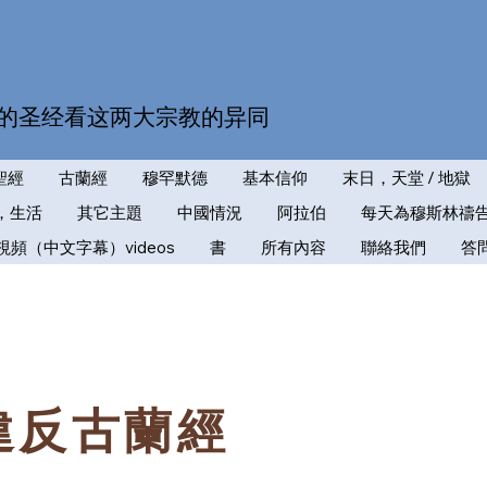
的圣经看这两大宗教的异同
聖經
古蘭經
穆罕默德
基本信仰
末日，天堂 / 地獄
，生活
其它主題
中國情況
阿拉伯
每天為穆斯林禱
視頻（中文字幕）videos
書
所有內容
聯絡我們
答
違反古蘭經