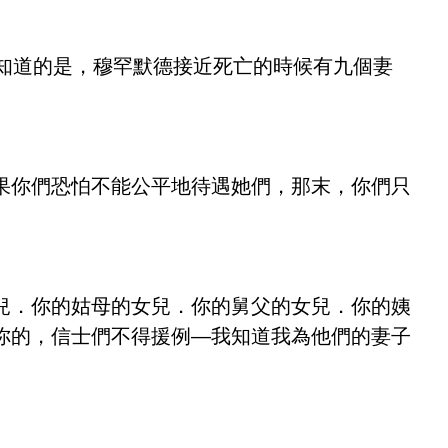
定知道的是，穆罕默德接近死亡的時候有九個妻
果你們恐怕不能公平地待遇她們，那末，你們只
兒．你的姑母的女兒．你的舅父的女兒．你的姨
你的，信士們不得援例—
我知道我為他們的妻子