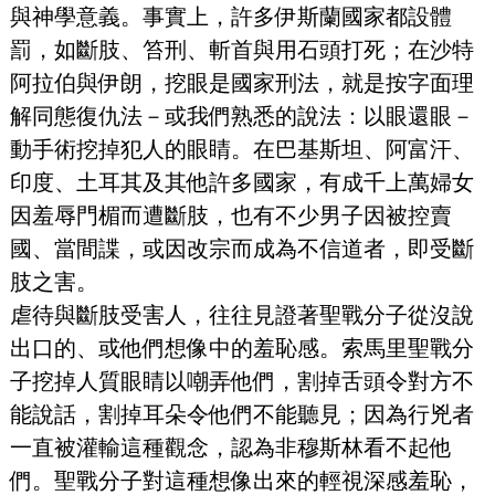
與神學意義。事實上，許多伊斯蘭國家都設體
罰，如斷肢、笞刑、斬首與用石頭打死；在沙特
阿拉伯與伊朗，挖眼是國家刑法，就是按字面理
解同態復仇法－或我們熟悉的說法：以眼還眼－
動手術挖掉犯人的眼睛。在巴基斯坦、阿富汗、
印度、土耳其及其他許多國家，有成千上萬婦女
因羞辱門楣而遭斷肢，也有不少男子因被控賣
國、當間諜，或因改宗而成為不信道者，即受斷
肢之害。
虐待與斷肢受害人，往往見證著聖戰分子從沒說
出口的、或他們想像中的羞恥感。索馬里聖戰分
子挖掉人質眼睛以嘲弄他們，割掉舌頭令對方不
能說話，割掉耳朵令他們不能聽見；因為行兇者
一直被灌輸這種觀念，認為非穆斯林看不起他
們。聖戰分子對這種想像出來的輕視深感羞恥，