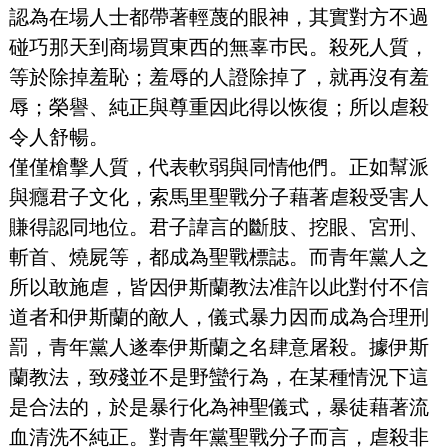
認為在場人士都帶著輕蔑的眼神，其實對方不過
碰巧那天到商場買東西的無辜巿民。殺死人質，
等於除掉羞恥；羞辱的人證除掉了，就再沒有羞
辱；榮譽、純正與尊重因此得以恢復；所以虐殺
令人舒暢。
僅僅槍擊人質，代表軟弱與同情他們。正如幫派
與癮君子文化，索馬里聖戰分子藉著虐殺受害人
賺得認同地位。君子諱言的斷肢、挖眼、宮刑、
斬首、燒屍等，都成為聖戰標誌。而青年黨人之
所以敢施虐，皆因伊斯蘭教法准許以此對付不信
道者和伊斯蘭的敵人，儀式暴力因而成為合理刑
罰，青年黨人遂奉伊斯蘭之名肆意屠殺。據伊斯
蘭教法，致殘並不是野蠻行為，在某種情況下這
是合法的，於是暴行化為神聖儀式，暴徒藉著流
血清洗不純正。對青年黨聖戰分子而言，虐殺非