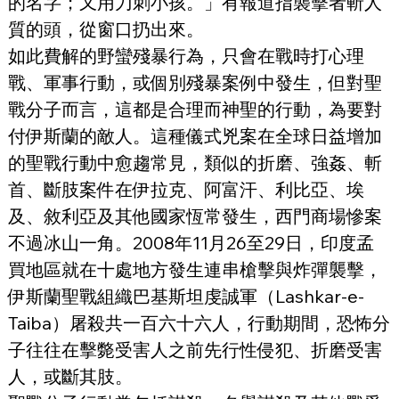
的名字；又用刀刺小孩。」有報道指襲擊者斬人
質的頭，從窗口扔出來。
如此費解的野蠻殘暴行為，只會在戰時打心理
戰、軍事行動，或個別殘暴案例中發生，但對聖
戰分子而言，這都是合理而神聖的行動，為要對
付伊斯蘭的敵人。這種儀式兇案在全球日益增加
的聖戰行動中愈趨常見，類似的折磨、強姦、斬
首、斷肢案件在伊拉克、阿富汗、利比亞、埃
及、敘利亞及其他國家恆常發生，西門商場慘案
不過冰山一角。2008年11月26至29日，印度孟
買地區就在十處地方發生連串槍擊與炸彈襲擊，
伊斯蘭聖戰組織巴基斯坦虔誠軍（Lashkar-e-
Taiba）屠殺共一百六十六人，行動期間，恐怖分
子往往在擊斃受害人之前先行性侵犯、折磨受害
人，或斷其肢。