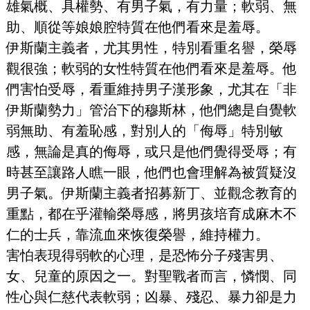
雄氣概、具權勢、有男子氣，有力量；軟弱、無
助、順從等娘娘腔特質在他們看來是羞辱。
伊斯蘭主義者，尤其男性，特別看重名譽，榮辱
觀很強；軟弱的女性特質在他們看來是羞辱。他
們害怕受辱，看重維持男子漢形象，尤其在「非
伊斯蘭勢力」管治下的穆斯林，他們總是自覺軟
弱無助、有羞恥感，對別人的「侮辱」特別敏
感，無論是真的侮辱，或只是他們覺得受辱；有
時甚至讓路人瞧一眼，他們也會理解為被質疑沒
男子氣。伊斯蘭主義者招募新丁、並觀念教育的
重點，都在乎灌輸榮辱感，將男孩培育成麻木不
仁的士兵，靠流血來恢復榮譽，維持權力。
害怕表現得弱軟的心理，是恐怖分子殘害男、
女、兒童的原因之一。對聖戰者而言，憐憫、同
性心與仁慈代表軟弱；凶暴、殘忍、暴力卻是力