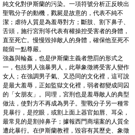
純文化對伊斯蘭的污染。一項符號分析正反映出
聖戰分子的動機，戮屍是故意的，代表不純不
潔；虐待人質是為羞辱對方；斷肢、割下鼻子、
舌頭，施行宮刑等代表有權操控受害者的身體，
直至死亡。慢慢毀掉敵人的身體，確保他至死不
能留一點尊嚴。
強姦與輪姦，也是伊斯蘭主義者懲罰的形式之
一，包括男人強暴男人，此舉象徵將受害人變作
女人；在強調男子氣、又恐同的文化裡，這可說
是最大羞辱，正如監獄文化裡，弱者都變成同囚
的「女朋友」。同理，宮刑也是羞辱敵人的典型
做法，使對方不再成為男子。聖戰分子另一種常
見暴行，是挖眼，或割上面上器官如唇、耳朵，
最常見的是割掉鼻子；據報西門商場案的人質全
遭此暴行。在伊斯蘭教裡，毀容有其歷史、象徵