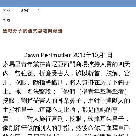
文章
294
1
​作者
聖戰分子的儀式謀殺與致殘
Dawn Perlmutter 2013年10月1日
索馬里青年黨在肯尼亞西門商場挾持人質的四天
內，曾強姦、折磨受害人，施以斬首、肢解、宮
刑、挖眼、斷指等酷刑，將人質掛在房頂下鈎子
上。據一名法醫說：「他們［指青年黨襲擊者］
挖眼，割掉受害人的耳朵鼻子，用鉗子撕斷人的
手指和鼻子…這都不是比喻，都是他媽的事
實」；「對人施行宮刑，挖眼，砍掉耳朵鼻子，
像削鉛筆似的削人的手指，然後命你用血寫自己