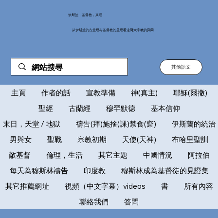
伊斯兰，基督教，真理
从伊斯兰的古兰经与基督教的圣经看这两大宗教的异同
其他語文
主頁
作者的話
宣教準備
神(真主)
耶穌(爾撒)
聖經
古蘭經
穆罕默德
基本信仰
末日，天堂 / 地獄
禱告(拜)施捨(課)禁食(齋)
伊斯蘭的統治
男與女
聖戰
宗教初期
天使(天神)
布哈里聖訓
敵基督
倫理，生活
其它主題
中國情況
阿拉伯
每天為穆斯林禱告
印度教
穆斯林成為基督徒的見證集
其它推薦網址
視頻（中文字幕）videos
書
所有內容
聯絡我們
答問