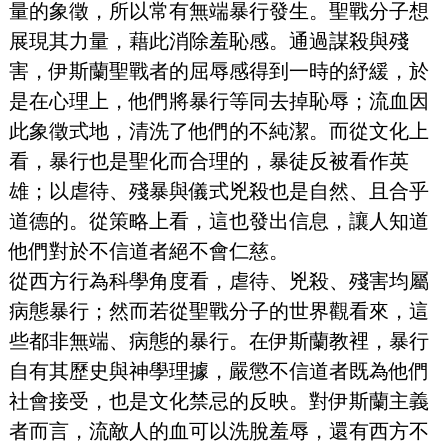
量的象徵，所以常有無端暴行發生。聖戰分子想
展現其力量，藉此消除羞恥感。通過謀殺與殘
害，伊斯蘭聖戰者的屈辱感得到一時的紓緩，於
是在心理上，他們將暴行等同去掉恥辱；流血因
此象徵式地，清洗了他們的不純潔。而從文化上
看，暴行也是聖化而合理的，暴徒反被看作英
雄；以虐待、殘暴與儀式兇殺也是自然、且合乎
道德的。從策略上看，這也發出信息，讓人知道
他們對於不信道者絕不會仁慈。
從西方行為科學角度看，虐待、兇殺、殘害均屬
病態暴行；然而若從聖戰分子的世界觀看來，這
些都非無端、病態的暴行。在伊斯蘭教裡，暴行
自有其歷史與神學理據，嚴懲不信道者既為他們
社會接受，也是文化禁忌的反映。對伊斯蘭主義
者而言，流敵人的血可以洗脫羞辱，還有西方不