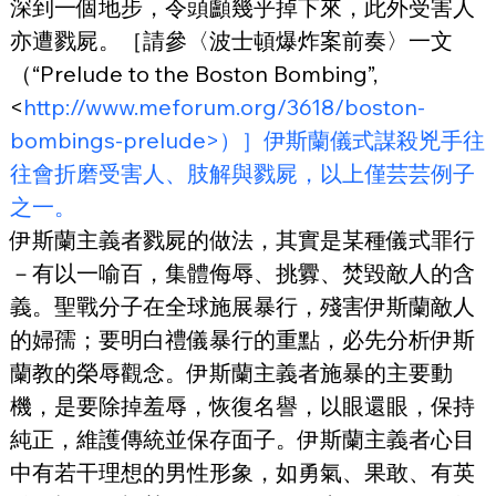
深到一個地步，令頭顱幾乎掉下來，此外受害人
亦遭戮屍。［請參〈波士頓爆炸案前奏〉一文
（“Prelude to the Boston Bombing”, 
<
http://www.meforum.org/3618/boston-
bombings-prelude>）］伊斯蘭儀式謀殺兇手往
往會折磨受害人、肢解與戮屍，以上僅芸芸例子
之一。
伊斯蘭主義者戮屍的做法，其實是某種儀式罪行
－有以一喻百，集體侮辱、挑釁、焚毀敵人的含
義。聖戰分子在全球施展暴行，殘害伊斯蘭敵人
的婦孺；要明白禮儀暴行的重點，必先分析伊斯
蘭教的榮辱觀念。伊斯蘭主義者施暴的主要動
機，是要除掉羞辱，恢復名譽，以眼還眼，保持
純正，維護傳統並保存面子。伊斯蘭主義者心目
中有若干理想的男性形象，如勇氣、果敢、有英