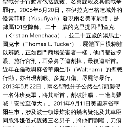
聖戰分子行動常包括謀殺、名譽謀殺及其他戰爭
罪行。2006年6月20日，在伊拉克巴格達城外的
優素菲耶（Yusufiyah）發現兩名美軍屍體，是
隸屬101空降師、二十三歲的克里提因‧門查克
（Kristian Menchaca），並二十五歲的湯馬士‧
圖克卡（Thomas L. Tucker），屍體面目模糊難
以辨認，正如西門商場受害者一樣，他們都被挖
眼、施行宮刑，耳朵鼻子遭割掉，最後遭斬首。
近年在倫敦與麻省華爾生巿（Waltham）的聖戰
行動，亦出現割喉、多處刀傷、辱屍等暴行。
2013年5月22日，兩名聖戰分子公然在街頭襲侵
一名休班英軍，將其斬首，割破肚腸，一邊高聲
喊「安拉至偉大」。2011年9月11日美國麻省華
爾生巿，涉及波士頓爆炸案的幾名疑犯及其車臣
同胞涉嫌儀式謀殺三名男子，將他們割喉，刀痕